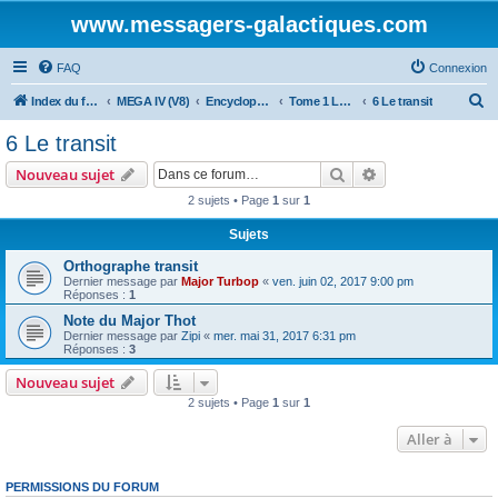
www.messagers-galactiques.com
FAQ
Connexion
R
Index du forum
MEGA IV (V8)
Encyclopédie (V8)
Tome 1 La Guilde
6 Le transit
e
6 Le transit
c
Rechercher
Recherche avanc
Nouveau sujet
h
2 sujets • Page
1
sur
1
e
Sujets
r
c
Orthographe transit
Dernier message par
Major Turbop
«
ven. juin 02, 2017 9:00 pm
h
Réponses :
1
e
Note du Major Thot
Dernier message par
Zipi
«
mer. mai 31, 2017 6:31 pm
r
Réponses :
3
Nouveau sujet
2 sujets • Page
1
sur
1
Aller à
PERMISSIONS DU FORUM