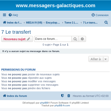
www.messagers-galactiques.com
FAQ
Connexion
R
Index du forum
MEGA IV (V8)
Encyclopédie (V8)
Tome 1 La Guilde
7 Le transfert
e
7 Le transfert
c
Rechercher
Recherche avanc
Nouveau sujet
h
0 sujet • Page
1
sur
1
e
Il n’y a aucun sujet ou message dans ce forum.
r
c
Aller à
h
PERMISSIONS DU FORUM
e
Vous
ne pouvez pas
poster de nouveaux sujets
r
Vous
ne pouvez pas
répondre aux sujets
Vous
ne pouvez pas
modifier vos messages
Vous
ne pouvez pas
supprimer vos messages
Vous
ne pouvez pas
joindre des fichiers
Index du forum
Heures au format
UTC+02:00
Développé par
phpBB
® Forum Software © phpBB Limited
Traduit par
phpBB-fr.com