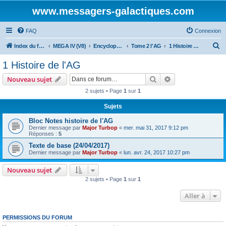
www.messagers-galactiques.com
FAQ
Connexion
R
Index du forum
MEGA IV (V8)
Encyclopédie (V8)
Tome 2 l'AG
1 Histoire de l'AG
e
1 Histoire de l'AG
c
Rechercher
Recherche avanc
Nouveau sujet
h
2 sujets • Page
1
sur
1
e
Sujets
r
c
Bloc Notes histoire de l'AG
Dernier message par
Major Turbop
«
mer. mai 31, 2017 9:12 pm
h
Réponses :
5
e
Texte de base (24/04/2017)
Dernier message par
Major Turbop
«
lun. avr. 24, 2017 10:27 pm
r
Nouveau sujet
2 sujets • Page
1
sur
1
Aller à
PERMISSIONS DU FORUM