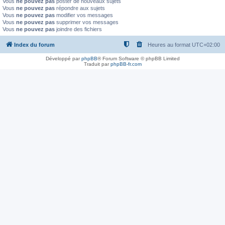
Vous
ne pouvez pas
poster de nouveaux sujets
Vous
ne pouvez pas
répondre aux sujets
Vous
ne pouvez pas
modifier vos messages
Vous
ne pouvez pas
supprimer vos messages
Vous
ne pouvez pas
joindre des fichiers
Index du forum
Heures au format
UTC+02:00
Développé par
phpBB
® Forum Software © phpBB Limited
Traduit par
phpBB-fr.com