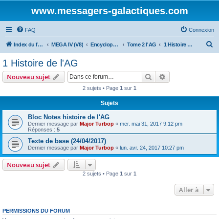
www.messagers-galactiques.com
FAQ
Connexion
R
Index du forum
MEGA IV (V8)
Encyclopédie (V8)
Tome 2 l'AG
1 Histoire de l'AG
e
1 Histoire de l'AG
c
Rechercher
Recherche avanc
Nouveau sujet
h
2 sujets • Page
1
sur
1
e
Sujets
r
c
Bloc Notes histoire de l'AG
Dernier message par
Major Turbop
«
mer. mai 31, 2017 9:12 pm
h
Réponses :
5
e
Texte de base (24/04/2017)
Dernier message par
Major Turbop
«
lun. avr. 24, 2017 10:27 pm
r
Nouveau sujet
2 sujets • Page
1
sur
1
Aller à
PERMISSIONS DU FORUM