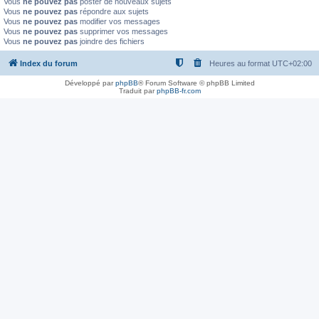
Vous
ne pouvez pas
poster de nouveaux sujets
Vous
ne pouvez pas
répondre aux sujets
Vous
ne pouvez pas
modifier vos messages
Vous
ne pouvez pas
supprimer vos messages
Vous
ne pouvez pas
joindre des fichiers
Index du forum
Heures au format
UTC+02:00
Développé par
phpBB
® Forum Software © phpBB Limited
Traduit par
phpBB-fr.com