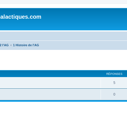
alactiques.com
2 l'AG
1 Histoire de l'AG
cher
cherche avancée
RÉPONSES
5
0