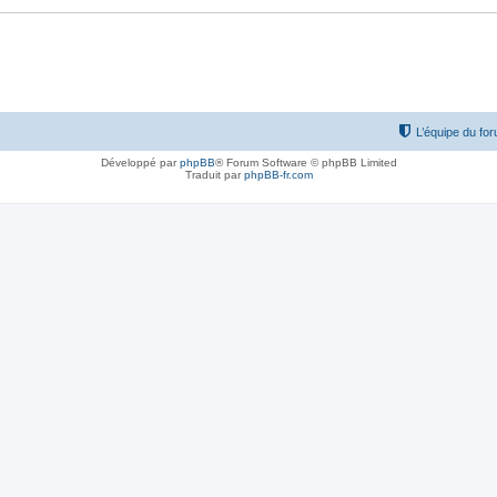
L’équipe du fo
Développé par
phpBB
® Forum Software © phpBB Limited
Traduit par
phpBB-fr.com