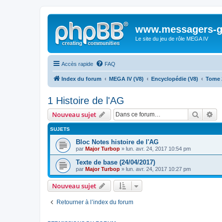
www.messagers-g
Le site du jeu de rôle MEGA IV
Accès rapide
FAQ
Index du forum
MEGA IV (V8)
Encyclopédie (V8)
Tome 
1 Histoire de l'AG
Recher
Re
Nouveau sujet
SUJETS
Bloc Notes histoire de l'AG
par
Major Turbop
» lun. avr. 24, 2017 10:54 pm
Texte de base (24/04/2017)
par
Major Turbop
» lun. avr. 24, 2017 10:27 pm
Nouveau sujet
Retourner à l’index du forum