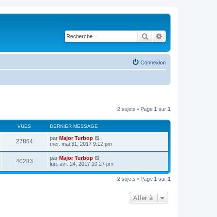
Rechercher
Recherche avancé
Connexion
2 sujets • Page
1
sur
1
VUES
DERNIER MESSAGE
par
Major Turbop
27864
mer. mai 31, 2017 9:12 pm
par
Major Turbop
40283
lun. avr. 24, 2017 10:27 pm
2 sujets • Page
1
sur
1
Aller à