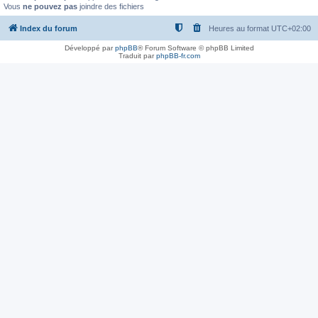
Vous
ne pouvez pas
joindre des fichiers
Index du forum
Heures au format
UTC+02:00
Développé par
phpBB
® Forum Software © phpBB Limited
Traduit par
phpBB-fr.com