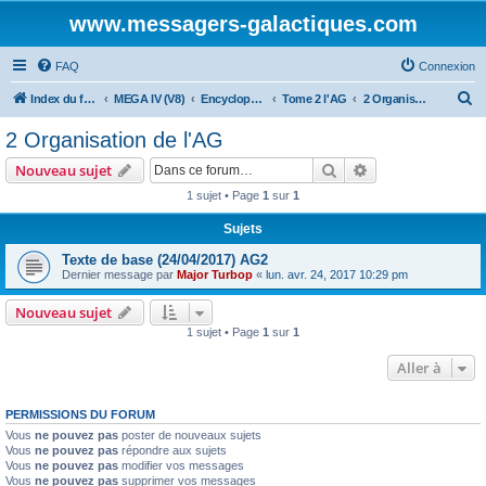
www.messagers-galactiques.com
FAQ
Connexion
R
Index du forum
MEGA IV (V8)
Encyclopédie (V8)
Tome 2 l'AG
2 Organisation de l'AG
e
2 Organisation de l'AG
c
Rechercher
Recherche avanc
Nouveau sujet
h
1 sujet • Page
1
sur
1
e
Sujets
r
c
Texte de base (24/04/2017) AG2
Dernier message par
Major Turbop
«
lun. avr. 24, 2017 10:29 pm
h
e
Nouveau sujet
1 sujet • Page
1
sur
1
r
Aller à
PERMISSIONS DU FORUM
Vous
ne pouvez pas
poster de nouveaux sujets
Vous
ne pouvez pas
répondre aux sujets
Vous
ne pouvez pas
modifier vos messages
Vous
ne pouvez pas
supprimer vos messages