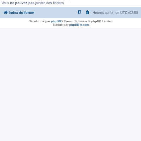
Vous
ne pouvez pas
joindre des fichiers
Index du forum
Heures au format
UTC+02:00
Développé par
phpBB
® Forum Software © phpBB Limited
Traduit par
phpBB-fr.com