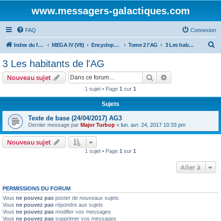
www.messagers-galactiques.com
FAQ
Connexion
R
Index du forum
MEGA IV (V8)
Encyclopédie (V8)
Tome 2 l'AG
3 Les habitants de l'AG
e
3 Les habitants de l'AG
c
Rechercher
Recherche avanc
Nouveau sujet
h
1 sujet • Page
1
sur
1
e
Sujets
r
c
Texte de base (24/04/2017) AG3
Dernier message par
Major Turbop
«
lun. avr. 24, 2017 10:33 pm
h
e
Nouveau sujet
1 sujet • Page
1
sur
1
r
Aller à
PERMISSIONS DU FORUM
Vous
ne pouvez pas
poster de nouveaux sujets
Vous
ne pouvez pas
répondre aux sujets
Vous
ne pouvez pas
modifier vos messages
Vous
ne pouvez pas
supprimer vos messages