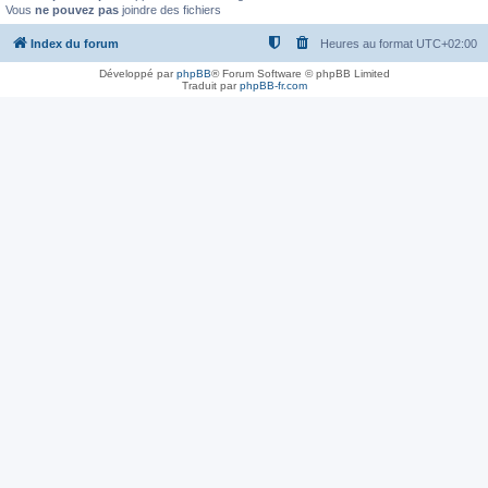
Vous
ne pouvez pas
joindre des fichiers
Index du forum
Heures au format
UTC+02:00
Développé par
phpBB
® Forum Software © phpBB Limited
Traduit par
phpBB-fr.com