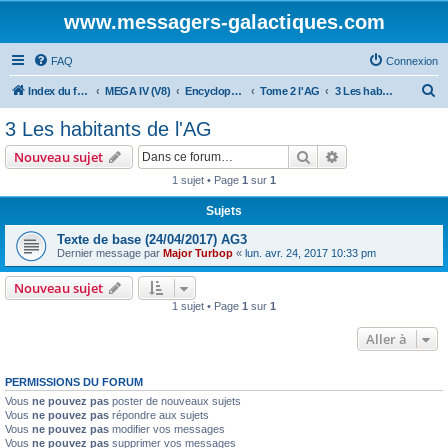
www.messagers-galactiques.com
FAQ
Connexion
R
Index du forum
MEGA IV (V8)
Encyclopédie (V8)
Tome 2 l'AG
3 Les habitants de l'AG
e
3 Les habitants de l'AG
c
Rechercher
Recherche avanc
Nouveau sujet
h
1 sujet • Page
1
sur
1
e
Sujets
r
c
Texte de base (24/04/2017) AG3
Dernier message par
Major Turbop
«
lun. avr. 24, 2017 10:33 pm
h
e
Nouveau sujet
1 sujet • Page
1
sur
1
r
Aller à
PERMISSIONS DU FORUM
Vous
ne pouvez pas
poster de nouveaux sujets
Vous
ne pouvez pas
répondre aux sujets
Vous
ne pouvez pas
modifier vos messages
Vous
ne pouvez pas
supprimer vos messages