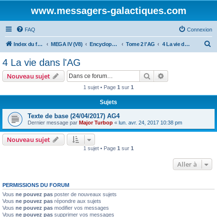
www.messagers-galactiques.com
FAQ
Connexion
R
Index du forum
MEGA IV (V8)
Encyclopédie (V8)
Tome 2 l'AG
4 La vie dans l'AG
e
4 La vie dans l'AG
c
Rechercher
Recherche avanc
Nouveau sujet
h
1 sujet • Page
1
sur
1
e
Sujets
r
c
Texte de base (24/04/2017) AG4
Dernier message par
Major Turbop
«
lun. avr. 24, 2017 10:38 pm
h
e
Nouveau sujet
1 sujet • Page
1
sur
1
r
Aller à
PERMISSIONS DU FORUM
Vous
ne pouvez pas
poster de nouveaux sujets
Vous
ne pouvez pas
répondre aux sujets
Vous
ne pouvez pas
modifier vos messages
Vous
ne pouvez pas
supprimer vos messages