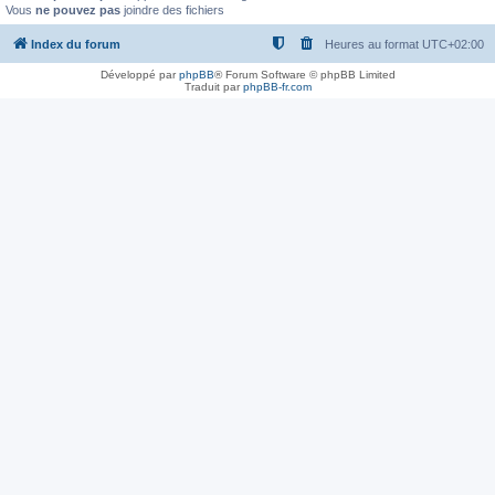
Vous
ne pouvez pas
joindre des fichiers
Index du forum
Heures au format
UTC+02:00
Développé par
phpBB
® Forum Software © phpBB Limited
Traduit par
phpBB-fr.com