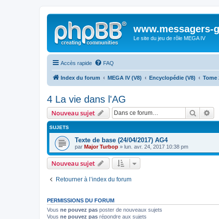
www.messagers-g
Le site du jeu de rôle MEGA IV
Accès rapide
FAQ
Index du forum
MEGA IV (V8)
Encyclopédie (V8)
Tome 
4 La vie dans l'AG
Recher
Re
Nouveau sujet
SUJETS
Texte de base (24/04/2017) AG4
par
Major Turbop
» lun. avr. 24, 2017 10:38 pm
Nouveau sujet
Retourner à l’index du forum
PERMISSIONS DU FORUM
Vous
ne pouvez pas
poster de nouveaux sujets
Vous
ne pouvez pas
répondre aux sujets