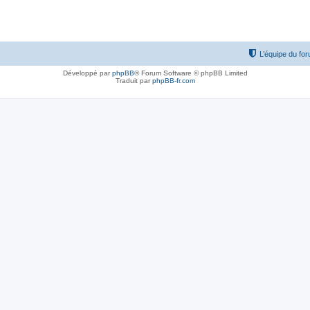
L’équipe du fo
Développé par
phpBB
® Forum Software © phpBB Limited
Traduit par
phpBB-fr.com