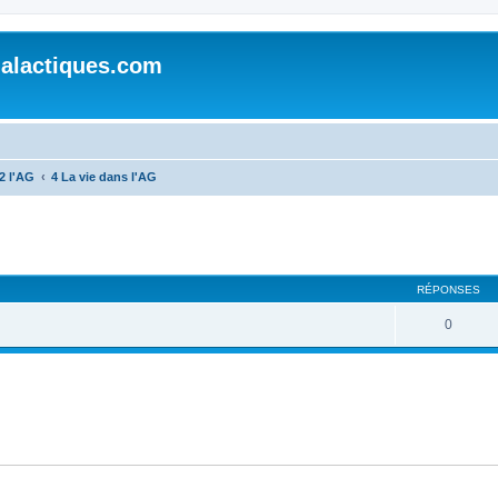
alactiques.com
2 l'AG
4 La vie dans l'AG
cher
cherche avancée
RÉPONSES
0