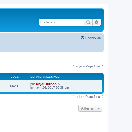
Rechercher
Recherche avancé
Connexion
1 sujet • Page
1
sur
1
VUES
DERNIER MESSAGE
par
Major Turbop
44201
lun. avr. 24, 2017 10:38 pm
1 sujet • Page
1
sur
1
Aller à