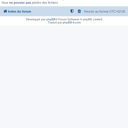
Vous
ne pouvez pas
joindre des fichiers
Index du forum
Heures au format
UTC+02:00
Développé par
phpBB
® Forum Software © phpBB Limited
Traduit par
phpBB-fr.com