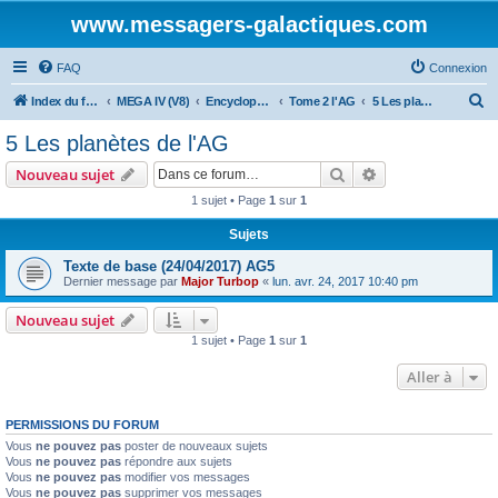
www.messagers-galactiques.com
FAQ
Connexion
R
Index du forum
MEGA IV (V8)
Encyclopédie (V8)
Tome 2 l'AG
5 Les planètes de l'AG
e
5 Les planètes de l'AG
c
Rechercher
Recherche avanc
Nouveau sujet
h
1 sujet • Page
1
sur
1
e
Sujets
r
c
Texte de base (24/04/2017) AG5
Dernier message par
Major Turbop
«
lun. avr. 24, 2017 10:40 pm
h
e
Nouveau sujet
1 sujet • Page
1
sur
1
r
Aller à
PERMISSIONS DU FORUM
Vous
ne pouvez pas
poster de nouveaux sujets
Vous
ne pouvez pas
répondre aux sujets
Vous
ne pouvez pas
modifier vos messages
Vous
ne pouvez pas
supprimer vos messages