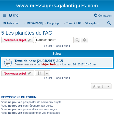
www.messagers-galactiques.com
FAQ
Connexion
R
Index du forum
MEGA IV (V8)
Encyclopédie (V8)
Tome 2 l'AG
5 Les planètes de l'AG
e
5 Les planètes de l'AG
c
Rechercher
Recherche avanc
Nouveau sujet
h
1 sujet • Page
1
sur
1
e
Sujets
r
c
Texte de base (24/04/2017) AG5
Dernier message par
Major Turbop
«
lun. avr. 24, 2017 10:40 pm
h
e
Nouveau sujet
1 sujet • Page
1
sur
1
r
Aller à
PERMISSIONS DU FORUM
Vous
ne pouvez pas
poster de nouveaux sujets
Vous
ne pouvez pas
répondre aux sujets
Vous
ne pouvez pas
modifier vos messages
Vous
ne pouvez pas
supprimer vos messages