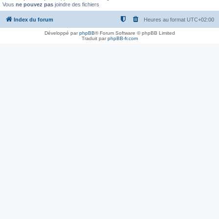
Vous
ne pouvez pas
joindre des fichiers
Index du forum
Heures au format
UTC+02:00
Développé par
phpBB
® Forum Software © phpBB Limited
Traduit par
phpBB-fr.com