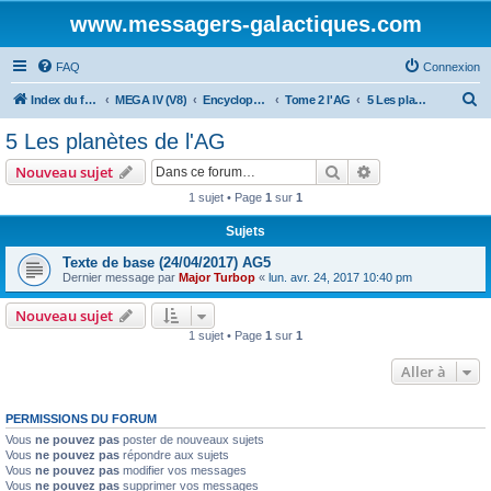
www.messagers-galactiques.com
FAQ
Connexion
R
Index du forum
MEGA IV (V8)
Encyclopédie (V8)
Tome 2 l'AG
5 Les planètes de l'AG
e
5 Les planètes de l'AG
c
Rechercher
Recherche avanc
Nouveau sujet
h
1 sujet • Page
1
sur
1
e
Sujets
r
c
Texte de base (24/04/2017) AG5
Dernier message par
Major Turbop
«
lun. avr. 24, 2017 10:40 pm
h
e
Nouveau sujet
1 sujet • Page
1
sur
1
r
Aller à
PERMISSIONS DU FORUM
Vous
ne pouvez pas
poster de nouveaux sujets
Vous
ne pouvez pas
répondre aux sujets
Vous
ne pouvez pas
modifier vos messages
Vous
ne pouvez pas
supprimer vos messages