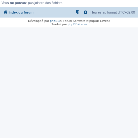
Vous
ne pouvez pas
joindre des fichiers
Index du forum
Heures au format
UTC+02:00
Développé par
phpBB
® Forum Software © phpBB Limited
Traduit par
phpBB-fr.com