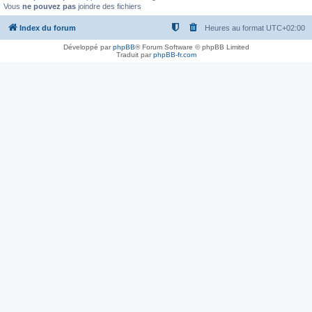
Vous
ne pouvez pas
joindre des fichiers
Index du forum
Heures au format
UTC+02:00
Développé par
phpBB
® Forum Software © phpBB Limited
Traduit par
phpBB-fr.com