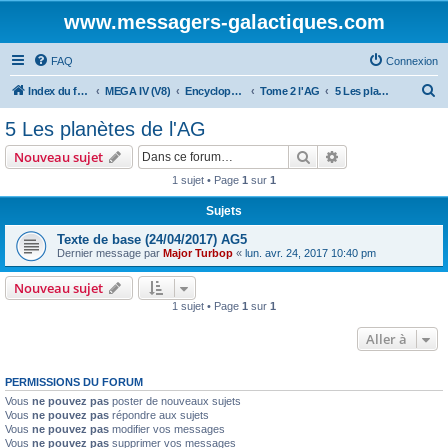
www.messagers-galactiques.com
FAQ
Connexion
R
Index du forum
MEGA IV (V8)
Encyclopédie (V8)
Tome 2 l'AG
5 Les planètes de l'AG
e
5 Les planètes de l'AG
c
Rechercher
Recherche avanc
Nouveau sujet
h
1 sujet • Page
1
sur
1
e
Sujets
r
c
Texte de base (24/04/2017) AG5
Dernier message par
Major Turbop
«
lun. avr. 24, 2017 10:40 pm
h
e
Nouveau sujet
1 sujet • Page
1
sur
1
r
Aller à
PERMISSIONS DU FORUM
Vous
ne pouvez pas
poster de nouveaux sujets
Vous
ne pouvez pas
répondre aux sujets
Vous
ne pouvez pas
modifier vos messages
Vous
ne pouvez pas
supprimer vos messages