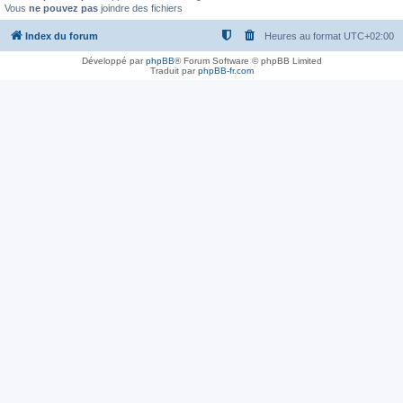
Vous
ne pouvez pas
joindre des fichiers
Index du forum
Heures au format
UTC+02:00
Développé par
phpBB
® Forum Software © phpBB Limited
Traduit par
phpBB-fr.com