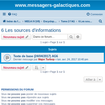
www.messagers-galactiques.com
FAQ
Connexion
R
Index du forum
MEGA IV (V8)
Encyclopédie (V8)
Tome 2 l'AG
6 Les sources d'informations
e
6 Les sources d'informations
c
Rechercher
Recherche avanc
Nouveau sujet
h
1 sujet • Page
1
sur
1
e
Sujets
r
c
Texte de base (24/04/2017) AG6
Dernier message par
Major Turbop
«
lun. avr. 24, 2017 10:40 pm
h
e
Nouveau sujet
1 sujet • Page
1
sur
1
r
Aller à
PERMISSIONS DU FORUM
Vous
ne pouvez pas
poster de nouveaux sujets
Vous
ne pouvez pas
répondre aux sujets
Vous
ne pouvez pas
modifier vos messages
Vous
ne pouvez pas
supprimer vos messages