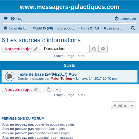
www.messagers-galactiques.com
FAQ
Connexion
R
Index du forum
MEGA IV (V8)
Encyclopédie (V8)
Tome 2 l'AG
6 Les sources d'informations
e
6 Les sources d'informations
c
Rechercher
Recherche avanc
Nouveau sujet
h
1 sujet • Page
1
sur
1
e
Sujets
r
c
Texte de base (24/04/2017) AG6
Dernier message par
Major Turbop
«
lun. avr. 24, 2017 10:40 pm
h
e
Nouveau sujet
1 sujet • Page
1
sur
1
r
Aller à
PERMISSIONS DU FORUM
Vous
ne pouvez pas
poster de nouveaux sujets
Vous
ne pouvez pas
répondre aux sujets
Vous
ne pouvez pas
modifier vos messages
Vous
ne pouvez pas
supprimer vos messages