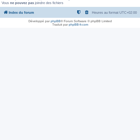
Vous
ne pouvez pas
joindre des fichiers
Index du forum
Heures au format
UTC+02:00
Développé par
phpBB
® Forum Software © phpBB Limited
Traduit par
phpBB-fr.com