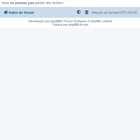
Vous
ne pouvez pas
joindre des fichiers
Index du forum
Heures au format
UTC+02:00
Développé par
phpBB
® Forum Software © phpBB Limited
Traduit par
phpBB-fr.com