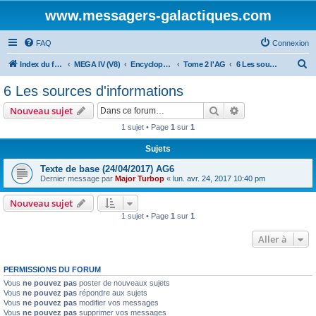
www.messagers-galactiques.com
FAQ
Connexion
R
Index du forum
MEGA IV (V8)
Encyclopédie (V8)
Tome 2 l'AG
6 Les sources d'informations
e
6 Les sources d'informations
c
Rechercher
Recherche avanc
Nouveau sujet
h
1 sujet • Page
1
sur
1
e
Sujets
r
c
Texte de base (24/04/2017) AG6
Dernier message par
Major Turbop
«
lun. avr. 24, 2017 10:40 pm
h
e
Nouveau sujet
1 sujet • Page
1
sur
1
r
Aller à
PERMISSIONS DU FORUM
Vous
ne pouvez pas
poster de nouveaux sujets
Vous
ne pouvez pas
répondre aux sujets
Vous
ne pouvez pas
modifier vos messages
Vous
ne pouvez pas
supprimer vos messages