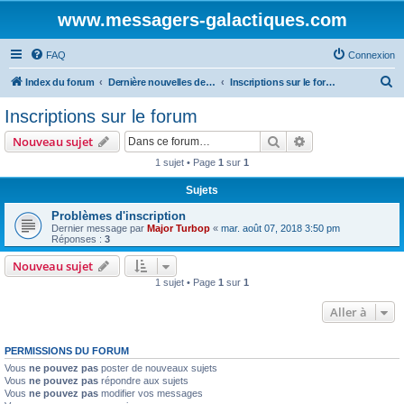
www.messagers-galactiques.com
FAQ
Connexion
R
Index du forum
Dernière nouvelles de MEGA IV
Inscriptions sur le forum
e
Inscriptions sur le forum
c
Rechercher
Recherche avanc
Nouveau sujet
h
1 sujet • Page
1
sur
1
e
Sujets
r
c
Problèmes d'inscription
Dernier message par
Major Turbop
«
mar. août 07, 2018 3:50 pm
h
Réponses :
3
e
Nouveau sujet
r
1 sujet • Page
1
sur
1
Aller à
PERMISSIONS DU FORUM
Vous
ne pouvez pas
poster de nouveaux sujets
Vous
ne pouvez pas
répondre aux sujets
Vous
ne pouvez pas
modifier vos messages