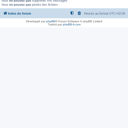
Vous
ne pouvez pas
supprimer vos messages
Vous
ne pouvez pas
joindre des fichiers
Index du forum
Heures au format
UTC+02:00
Développé par
phpBB
® Forum Software © phpBB Limited
Traduit par
phpBB-fr.com