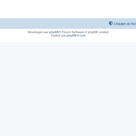
L’équipe du fo
Développé par
phpBB
® Forum Software © phpBB Limited
Traduit par
phpBB-fr.com