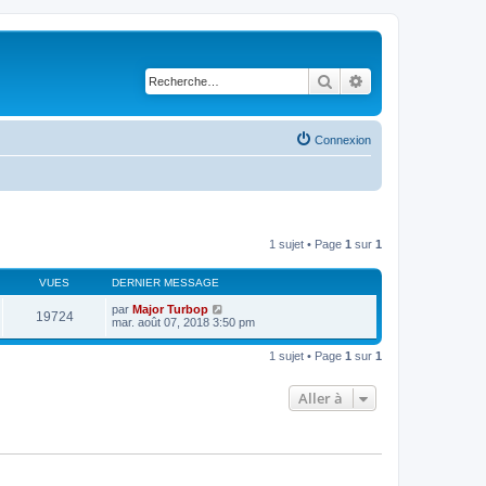
Rechercher
Recherche avancé
Connexion
1 sujet • Page
1
sur
1
VUES
DERNIER MESSAGE
par
Major Turbop
19724
mar. août 07, 2018 3:50 pm
1 sujet • Page
1
sur
1
Aller à