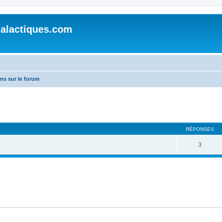
alactiques.com
ons sur le forum
cher
cherche avancée
RÉPONSES
3