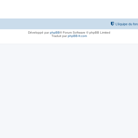
L’équipe du fo
Développé par
phpBB
® Forum Software © phpBB Limited
Traduit par
phpBB-fr.com