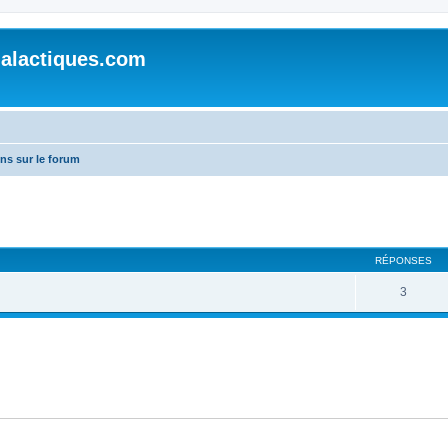
alactiques.com
ons sur le forum
cher
cherche avancée
RÉPONSES
3