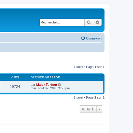
Rechercher
Recherche avancé
Connexion
1 sujet • Page
1
sur
1
VUES
DERNIER MESSAGE
par
Major Turbop
19724
mar. août 07, 2018 3:50 pm
1 sujet • Page
1
sur
1
Aller à