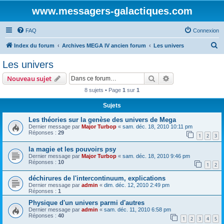
www.messagers-galactiques.com
FAQ
Connexion
R
Index du forum
Archives MEGA IV ancien forum
Les univers
e
Les univers
c
Rechercher
Recherche avanc
Nouveau sujet
h
8 sujets • Page
1
sur
1
e
Sujets
r
c
Les théories sur la genèse des univers de Mega
Dernier message par
Major Turbop
«
sam. déc. 18, 2010 10:11 pm
h
Réponses :
29
1
2
3
e
la magie et les pouvoirs psy
r
Dernier message par
Major Turbop
«
sam. déc. 18, 2010 9:46 pm
Réponses :
10
1
2
déchirures de l'intercontinuum, explications
Dernier message par
admin
«
dim. déc. 12, 2010 2:49 pm
Réponses :
1
Physique d'un univers parmi d'autres
Dernier message par
admin
«
sam. déc. 11, 2010 6:58 pm
Réponses :
40
1
2
3
4
5