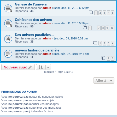
Genese de l'univers
Dernier message par
admin
«
sam. déc. 11, 2010 6:42 pm
Réponses :
46
1
2
3
4
5
Cohérance des univers
Dernier message par
admin
«
sam. déc. 11, 2010 5:56 pm
Réponses :
96
1
7
8
9
10
…
Des univers parallèles...
Dernier message par
admin
«
jeu. déc. 09, 2010 6:02 pm
Réponses :
38
1
2
3
4
univers historique parallèle
Dernier message par
admin
«
mar. déc. 07, 2010 6:44 pm
Réponses :
11
1
2
Nouveau sujet
8 sujets • Page
1
sur
1
Aller à
PERMISSIONS DU FORUM
Vous
ne pouvez pas
poster de nouveaux sujets
Vous
ne pouvez pas
répondre aux sujets
Vous
ne pouvez pas
modifier vos messages
Vous
ne pouvez pas
supprimer vos messages
Vous
ne pouvez pas
joindre des fichiers