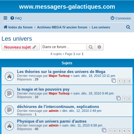
www.messagers-galactiques.com
FAQ
Connexion
R
Index du forum
Archives MEGA IV ancien forum
Les univers
e
Les univers
c
Rechercher
Recherche avanc
Nouveau sujet
h
8 sujets • Page
1
sur
1
e
Sujets
r
c
Les théories sur la genèse des univers de Mega
Dernier message par
Major Turbop
«
sam. déc. 18, 2010 10:11 pm
h
Réponses :
29
1
2
3
e
la magie et les pouvoirs psy
r
Dernier message par
Major Turbop
«
sam. déc. 18, 2010 9:46 pm
Réponses :
10
1
2
déchirures de l'intercontinuum, explications
Dernier message par
admin
«
dim. déc. 12, 2010 2:49 pm
Réponses :
1
Physique d'un univers parmi d'autres
Dernier message par
admin
«
sam. déc. 11, 2010 6:58 pm
Réponses :
40
1
2
3
4
5