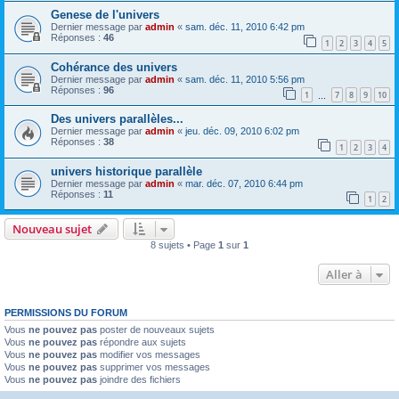
Genese de l'univers
Dernier message par
admin
«
sam. déc. 11, 2010 6:42 pm
Réponses :
46
1
2
3
4
5
Cohérance des univers
Dernier message par
admin
«
sam. déc. 11, 2010 5:56 pm
Réponses :
96
1
7
8
9
10
…
Des univers parallèles...
Dernier message par
admin
«
jeu. déc. 09, 2010 6:02 pm
Réponses :
38
1
2
3
4
univers historique parallèle
Dernier message par
admin
«
mar. déc. 07, 2010 6:44 pm
Réponses :
11
1
2
Nouveau sujet
8 sujets • Page
1
sur
1
Aller à
PERMISSIONS DU FORUM
Vous
ne pouvez pas
poster de nouveaux sujets
Vous
ne pouvez pas
répondre aux sujets
Vous
ne pouvez pas
modifier vos messages
Vous
ne pouvez pas
supprimer vos messages
Vous
ne pouvez pas
joindre des fichiers