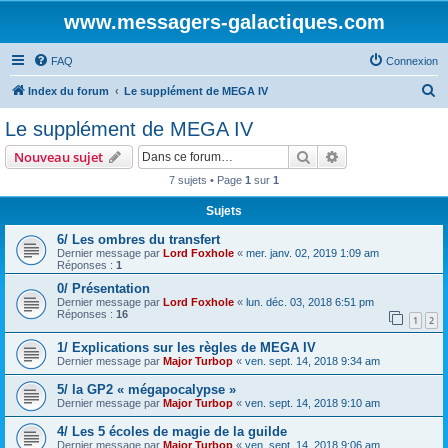
www.messagers-galactiques.com
FAQ
Connexion
R
Index du forum
Le supplément de MEGA IV
e
Le supplément de MEGA IV
c
Rechercher
Recherche avanc
Nouveau sujet
h
7 sujets • Page
1
sur
1
e
Sujets
r
c
6/ Les ombres du transfert
Dernier message par
Lord Foxhole
«
mer. janv. 02, 2019 1:09 am
h
Réponses :
1
e
0/ Présentation
Dernier message par
Lord Foxhole
«
lun. déc. 03, 2018 6:51 pm
r
Réponses :
16
1
2
1/ Explications sur les règles de MEGA IV
Dernier message par
Major Turbop
«
ven. sept. 14, 2018 9:34 am
5/ la GP2 « mégapocalypse »
Dernier message par
Major Turbop
«
ven. sept. 14, 2018 9:10 am
4/ Les 5 écoles de magie de la guilde
Dernier message par
Major Turbop
«
ven. sept. 14, 2018 9:06 am