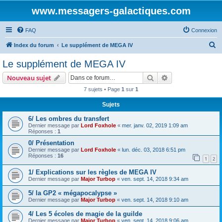
www.messagers-galactiques.com
FAQ
Connexion
R
Index du forum
Le supplément de MEGA IV
e
Le supplément de MEGA IV
c
Rechercher
Recherche avanc
Nouveau sujet
h
7 sujets • Page
1
sur
1
e
Sujets
r
c
6/ Les ombres du transfert
Dernier message par
Lord Foxhole
«
mer. janv. 02, 2019 1:09 am
h
Réponses :
1
e
0/ Présentation
Dernier message par
Lord Foxhole
«
lun. déc. 03, 2018 6:51 pm
r
Réponses :
16
1
2
1/ Explications sur les règles de MEGA IV
Dernier message par
Major Turbop
«
ven. sept. 14, 2018 9:34 am
5/ la GP2 « mégapocalypse »
Dernier message par
Major Turbop
«
ven. sept. 14, 2018 9:10 am
4/ Les 5 écoles de magie de la guilde
Dernier message par
Major Turbop
«
ven. sept. 14, 2018 9:06 am