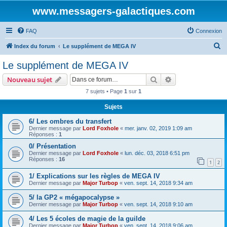
www.messagers-galactiques.com
FAQ
Connexion
R
Index du forum
Le supplément de MEGA IV
e
Le supplément de MEGA IV
c
Rechercher
Recherche avanc
Nouveau sujet
h
7 sujets • Page
1
sur
1
e
Sujets
r
c
6/ Les ombres du transfert
Dernier message par
Lord Foxhole
«
mer. janv. 02, 2019 1:09 am
h
Réponses :
1
e
0/ Présentation
Dernier message par
Lord Foxhole
«
lun. déc. 03, 2018 6:51 pm
r
Réponses :
16
1
2
1/ Explications sur les règles de MEGA IV
Dernier message par
Major Turbop
«
ven. sept. 14, 2018 9:34 am
5/ la GP2 « mégapocalypse »
Dernier message par
Major Turbop
«
ven. sept. 14, 2018 9:10 am
4/ Les 5 écoles de magie de la guilde
Dernier message par
Major Turbop
«
ven. sept. 14, 2018 9:06 am