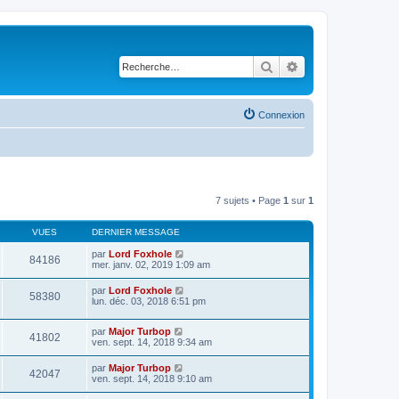
Rechercher
Recherche avancé
Connexion
7 sujets • Page
1
sur
1
VUES
DERNIER MESSAGE
par
Lord Foxhole
84186
mer. janv. 02, 2019 1:09 am
par
Lord Foxhole
58380
lun. déc. 03, 2018 6:51 pm
par
Major Turbop
41802
ven. sept. 14, 2018 9:34 am
par
Major Turbop
42047
ven. sept. 14, 2018 9:10 am