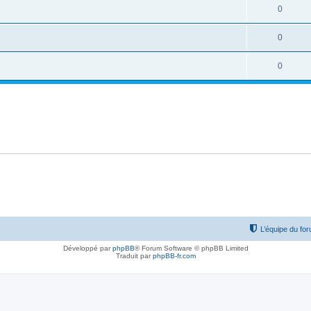
0
0
0
L’équipe du fo
Développé par
phpBB
® Forum Software © phpBB Limited
Traduit par
phpBB-fr.com