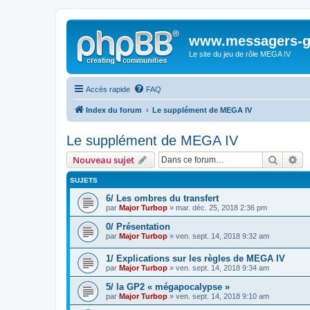
www.messagers-g
Le site du jeu de rôle MEGA IV
Accès rapide
FAQ
Index du forum
Le supplément de MEGA IV
Le supplément de MEGA IV
Recher
Re
Nouveau sujet
SUJETS
6/ Les ombres du transfert
par
Major Turbop
» mar. déc. 25, 2018 2:36 pm
0/ Présentation
par
Major Turbop
» ven. sept. 14, 2018 9:32 am
1/ Explications sur les règles de MEGA IV
par
Major Turbop
» ven. sept. 14, 2018 9:34 am
5/ la GP2 « mégapocalypse »
par
Major Turbop
» ven. sept. 14, 2018 9:10 am