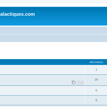
alactiques.com
cher
cherche avancée
RÉPONSES
1
16
1
2
0
0