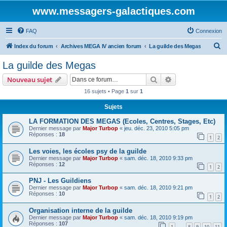
www.messagers-galactiques.com
FAQ
Connexion
R
Index du forum
Archives MEGA IV ancien forum
La guilde des Megas
e
La guilde des Megas
c
Rechercher
Recherche avanc
Nouveau sujet
h
16 sujets • Page
1
sur
1
e
Sujets
r
c
LA FORMATION DES MEGAS (Ecoles, Centres, Stages, Etc)
Dernier message par
Major Turbop
«
jeu. déc. 23, 2010 5:05 pm
h
Réponses :
18
1
2
e
Les voies, les écoles psy de la guilde
r
Dernier message par
Major Turbop
«
sam. déc. 18, 2010 9:33 pm
Réponses :
12
1
2
PNJ - Les Guildiens
Dernier message par
Major Turbop
«
sam. déc. 18, 2010 9:21 pm
Réponses :
10
1
2
Organisation interne de la guilde
Dernier message par
Major Turbop
«
sam. déc. 18, 2010 9:19 pm
Réponses :
107
1
8
9
10
11