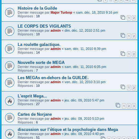
…
Histoire de la Guilde
Dernier message par
Major Turbop
«
sam. déc. 18, 2010 9:16 pm
Réponses :
18
1
2
LE CORPS DES VIGILANTS
Dernier message par
admin
«
dim. déc. 12, 2010 2:51 pm
Réponses :
10
1
2
La roulette galactique.
Dernier message par
admin
«
sam. déc. 11, 2010 8:39 pm
Réponses :
14
1
2
Nouvelle sorte de MEGA
Dernier message par
admin
«
sam. déc. 11, 2010 6:05 pm
Réponses :
7
Les MEGAs en-dehors de la GUILDE.
Dernier message par
admin
«
ven. déc. 10, 2010 3:10 pm
Réponses :
10
1
2
L'esprit Mega...
Dernier message par
admin
«
jeu. déc. 09, 2010 5:47 pm
Réponses :
27
1
2
3
Cartes de Norjane
Dernier message par
admin
«
jeu. déc. 09, 2010 5:13 pm
Réponses :
6
discussion sur l’étique et la psychologie dans Mega
Dernier message par
admin
«
jeu. déc. 09, 2010 4:40 pm
Réponses :
51