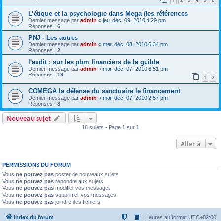
1
2
3
4
5
6
L’étique et la psychologie dans Mega (les références
Dernier message par
admin
«
jeu. déc. 09, 2010 4:29 pm
Réponses :
6
PNJ - Les autres
Dernier message par
admin
«
mer. déc. 08, 2010 6:34 pm
Réponses :
2
l'audit : sur les pbm financiers de la guilde
Dernier message par
admin
«
mar. déc. 07, 2010 6:51 pm
Réponses :
19
1
2
COMEGA la défense du sanctuaire le financement
Dernier message par
admin
«
mar. déc. 07, 2010 2:57 pm
Réponses :
8
Nouveau sujet
16 sujets • Page
1
sur
1
Aller à
PERMISSIONS DU FORUM
Vous
ne pouvez pas
poster de nouveaux sujets
Vous
ne pouvez pas
répondre aux sujets
Vous
ne pouvez pas
modifier vos messages
Vous
ne pouvez pas
supprimer vos messages
Vous
ne pouvez pas
joindre des fichiers
Index du forum
Heures au format
UTC+02:00