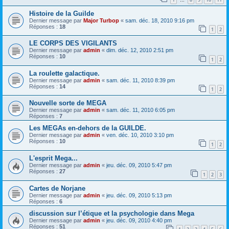
…
Histoire de la Guilde
Dernier message par
Major Turbop
«
sam. déc. 18, 2010 9:16 pm
Réponses :
18
1
2
LE CORPS DES VIGILANTS
Dernier message par
admin
«
dim. déc. 12, 2010 2:51 pm
Réponses :
10
1
2
La roulette galactique.
Dernier message par
admin
«
sam. déc. 11, 2010 8:39 pm
Réponses :
14
1
2
Nouvelle sorte de MEGA
Dernier message par
admin
«
sam. déc. 11, 2010 6:05 pm
Réponses :
7
Les MEGAs en-dehors de la GUILDE.
Dernier message par
admin
«
ven. déc. 10, 2010 3:10 pm
Réponses :
10
1
2
L'esprit Mega...
Dernier message par
admin
«
jeu. déc. 09, 2010 5:47 pm
Réponses :
27
1
2
3
Cartes de Norjane
Dernier message par
admin
«
jeu. déc. 09, 2010 5:13 pm
Réponses :
6
discussion sur l’étique et la psychologie dans Mega
Dernier message par
admin
«
jeu. déc. 09, 2010 4:40 pm
Réponses :
51