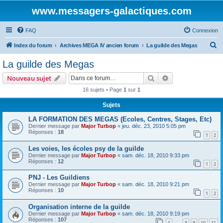
www.messagers-galactiques.com
FAQ
Connexion
R
Index du forum
Archives MEGA IV ancien forum
La guilde des Megas
e
La guilde des Megas
c
Rechercher
Recherche avanc
Nouveau sujet
h
16 sujets • Page
1
sur
1
e
Sujets
r
c
LA FORMATION DES MEGAS (Ecoles, Centres, Stages, Etc)
Dernier message par
Major Turbop
«
jeu. déc. 23, 2010 5:05 pm
h
Réponses :
18
1
2
e
Les voies, les écoles psy de la guilde
r
Dernier message par
Major Turbop
«
sam. déc. 18, 2010 9:33 pm
Réponses :
12
1
2
PNJ - Les Guildiens
Dernier message par
Major Turbop
«
sam. déc. 18, 2010 9:21 pm
Réponses :
10
1
2
Organisation interne de la guilde
Dernier message par
Major Turbop
«
sam. déc. 18, 2010 9:19 pm
Réponses :
107
1
8
9
10
11