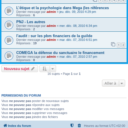
1
2
3
4
5
6
L’étique et la psychologie dans Mega (les références
Dernier message par
admin
«
jeu. déc. 09, 2010 4:29 pm
Réponses :
6
PNJ - Les autres
Dernier message par
admin
«
mer. déc. 08, 2010 6:34 pm
Réponses :
2
l'audit : sur les pbm financiers de la guilde
Dernier message par
admin
«
mar. déc. 07, 2010 6:51 pm
Réponses :
19
1
2
COMEGA la défense du sanctuaire le financement
Dernier message par
admin
«
mar. déc. 07, 2010 2:57 pm
Réponses :
8
Nouveau sujet
16 sujets • Page
1
sur
1
Aller à
PERMISSIONS DU FORUM
Vous
ne pouvez pas
poster de nouveaux sujets
Vous
ne pouvez pas
répondre aux sujets
Vous
ne pouvez pas
modifier vos messages
Vous
ne pouvez pas
supprimer vos messages
Vous
ne pouvez pas
joindre des fichiers
Index du forum
Heures au format
UTC+02:00