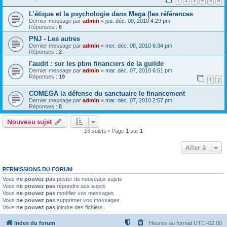
1
2
3
4
5
6
L’étique et la psychologie dans Mega (les références
Dernier message par
admin
«
jeu. déc. 09, 2010 4:29 pm
Réponses :
6
PNJ - Les autres
Dernier message par
admin
«
mer. déc. 08, 2010 6:34 pm
Réponses :
2
l'audit : sur les pbm financiers de la guilde
Dernier message par
admin
«
mar. déc. 07, 2010 6:51 pm
Réponses :
19
1
2
COMEGA la défense du sanctuaire le financement
Dernier message par
admin
«
mar. déc. 07, 2010 2:57 pm
Réponses :
8
Nouveau sujet
16 sujets • Page
1
sur
1
Aller à
PERMISSIONS DU FORUM
Vous
ne pouvez pas
poster de nouveaux sujets
Vous
ne pouvez pas
répondre aux sujets
Vous
ne pouvez pas
modifier vos messages
Vous
ne pouvez pas
supprimer vos messages
Vous
ne pouvez pas
joindre des fichiers
Index du forum
Heures au format
UTC+02:00