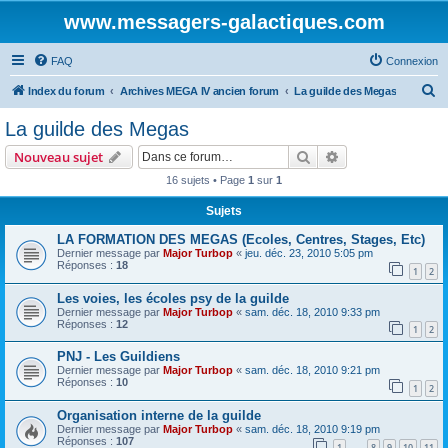
www.messagers-galactiques.com
FAQ
Connexion
R
Index du forum
Archives MEGA IV ancien forum
La guilde des Megas
e
La guilde des Megas
c
Rechercher
Recherche avanc
Nouveau sujet
h
16 sujets • Page
1
sur
1
e
Sujets
r
c
LA FORMATION DES MEGAS (Ecoles, Centres, Stages, Etc)
Dernier message par
Major Turbop
«
jeu. déc. 23, 2010 5:05 pm
h
Réponses :
18
1
2
e
Les voies, les écoles psy de la guilde
r
Dernier message par
Major Turbop
«
sam. déc. 18, 2010 9:33 pm
Réponses :
12
1
2
PNJ - Les Guildiens
Dernier message par
Major Turbop
«
sam. déc. 18, 2010 9:21 pm
Réponses :
10
1
2
Organisation interne de la guilde
Dernier message par
Major Turbop
«
sam. déc. 18, 2010 9:19 pm
Réponses :
107
1
8
9
10
11