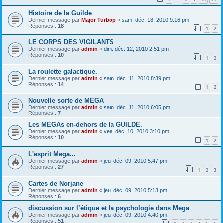
…
Histoire de la Guilde
Dernier message par
Major Turbop
«
sam. déc. 18, 2010 9:16 pm
Réponses :
18
1
2
LE CORPS DES VIGILANTS
Dernier message par
admin
«
dim. déc. 12, 2010 2:51 pm
Réponses :
10
1
2
La roulette galactique.
Dernier message par
admin
«
sam. déc. 11, 2010 8:39 pm
Réponses :
14
1
2
Nouvelle sorte de MEGA
Dernier message par
admin
«
sam. déc. 11, 2010 6:05 pm
Réponses :
7
Les MEGAs en-dehors de la GUILDE.
Dernier message par
admin
«
ven. déc. 10, 2010 3:10 pm
Réponses :
10
1
2
L'esprit Mega...
Dernier message par
admin
«
jeu. déc. 09, 2010 5:47 pm
Réponses :
27
1
2
3
Cartes de Norjane
Dernier message par
admin
«
jeu. déc. 09, 2010 5:13 pm
Réponses :
6
discussion sur l’étique et la psychologie dans Mega
Dernier message par
admin
«
jeu. déc. 09, 2010 4:40 pm
Réponses :
51