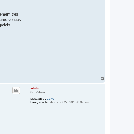
gement très
atures venues
palais
H
a
u
admin
t
Site Admin
Messages :
1276
Enregistré le :
dim. août 22, 2010 8:04 am