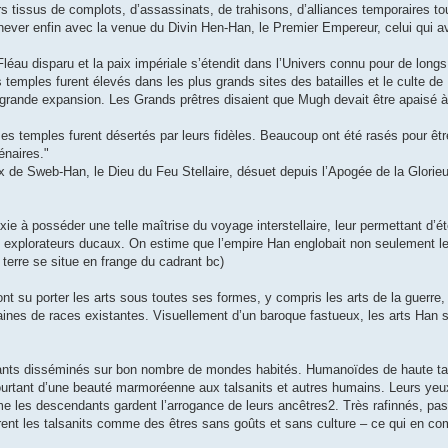
s tissus de complots, d’assassinats, de trahisons, d’alliances temporaires to
chever enfin avec la venue du Divin Hen-Han, le Premier Empereur, celui qui av
Fléau disparu et la paix impériale s’étendit dans l’Univers connu pour de longs
 temples furent élevés dans les plus grands sites des batailles et le culte d
 grande expansion. Les Grands prêtres disaient que Mugh devait être apaisé à
ses temples furent désertés par leurs fidèles. Beaucoup ont été rasés pour êt
énaires."
ux de Sweb-Han, le Dieu du Feu Stellaire, désuet depuis l’Apogée de la Glorie
ie à posséder une telle maîtrise du voyage interstellaire, leur permettant d’é
les explorateurs ducaux. On estime que l’empire Han englobait non seulement l
terre se situe en frange du cadrant bc)
n ont su porter les arts sous toutes ses formes, y compris les arts de la guerre,
taines de races existantes. Visuellement d’un baroque fastueux, les arts Han 
dants disséminés sur bon nombre de mondes habités. Humanoïdes de haute ta
ourtant d’une beauté marmoréenne aux talsanits et autres humains. Leurs ye
ême les descendants gardent l’arrogance de leurs ancêtres2. Très rafinnés, pa
dèrent les talsanits comme des êtres sans goûts et sans culture – ce qui en c