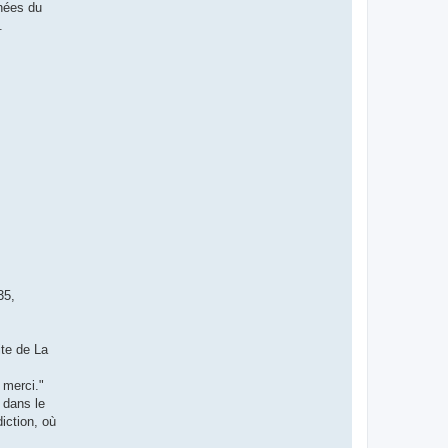
chées du
.
35,
ite de La
 merci."
 dans le
iction, où