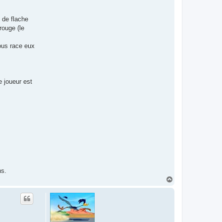
 de flache
rouge (le
sous race eux
e joueur est
ns.
H
a
u
t