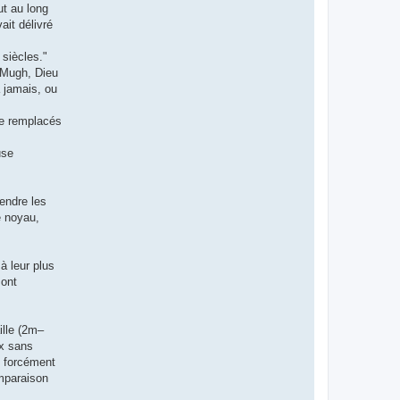
ut au long
ait délivré
 siècles."
e Mugh, Dieu
 jamais, ou
re remplacés
use
tendre les
e noyau,
 à leur plus
sont
ille (2m–
ux sans
s forcément
omparaison