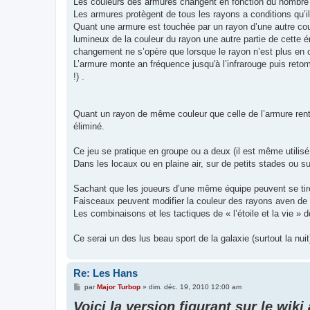
Les couleurs des armures changent en fonction du nombre 
Les armures protègent de tous les rayons a conditions qu’i
Quant une armure est touchée par un rayon d’une autre coul
lumineux de la couleur du rayon une autre partie de cette én
changement ne s’opère que lorsque le rayon n’est plus en 
L’armure monte an fréquence jusqu'à l’infrarouge puis reto
!) .
Quant un rayon de même couleur que celle de l’armure rentr
éliminé.
Ce jeu se pratique en groupe ou a deux (il est même utilis
Dans les locaux ou en plaine air, sur de petits stades ou s
Sachant que les joueurs d’une même équipe peuvent se tir
Faisceaux peuvent modifier la couleur des rayons aven d
Les combinaisons et les tactiques de « l’étoile et la vie 
Ce serai un des lus beau sport de la galaxie (surtout la n
Re: Les Hans
M
par
Major Turbop
»
dim. déc. 19, 2010 12:00 am
e
Voici la version figurant sur le wiki
s