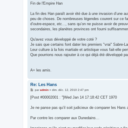
Fin de l'Empire Han
La fin des Han paraît avoir été due à une invasion d’une au
peu de choses. De nombreuses légendes courent sur ce fait, 
d’outre-espace, etc..., sans qu’on ne puisse avoir de preuv
secondaires, les planètes provinces ont fourni suffisamment 
Qu'avez vous développé de votre coté ?
Je sais que certains font dater les premiers "vrai" Sabre-L
Leur culture à la fois martiale et artistique vous fait-ell
Que pourrions nous rajouter à ce qui déjà été développé pa
A+ les amis.
Re: Les Hans
M
par
admin
»
dim. déc. 12, 2010 2:47 pm
e
s
[Post #00002001 : '']Wed Jan 14 17:18:42 CET 1970
s
a
g
Je ne panse pas qu’il soit judicieux de comparer les Hans 
e
Par contre les comparer aux Dunedains…