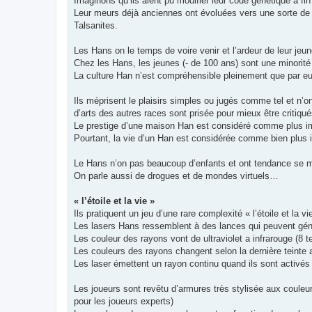
Imaginons qu’ils aient pu modifier leur code génétique a fi
Leur meurs déjà anciennes ont évoluées vers une sorte de 
Talsanites.
Les Hans on le temps de voire venir et l’ardeur de leur jeun
Chez les Hans, les jeunes (- de 100 ans) sont une minorité
La culture Han n’est compréhensible pleinement que par eu
Ils méprisent le plaisirs simples ou jugés comme tel et n’o
d’arts des autres races sont prisée pour mieux être critiqu
Le prestige d’une maison Han est considéré comme plus im
Pourtant, la vie d’un Han est considérée comme bien plus 
Le Hans n’on pas beaucoup d’enfants et ont tendance se mai
On parle aussi de drogues et de mondes virtuels…
« l’étoile et la vie »
Ils pratiquent un jeu d’une rare complexité « l’étoile et la v
Les lasers Hans ressemblent à des lances qui peuvent gén
Les couleur des rayons vont de ultraviolet a infrarouge (8 
Les couleurs des rayons changent selon la dernière teinte a
Les laser émettent un rayon continu quand ils sont activés
Les joueurs sont revêtu d’armures très stylisée aux couleurs
pour les joueurs experts)