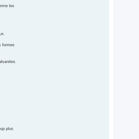
omme les
ux.
es formes
lsanites.
oup plus