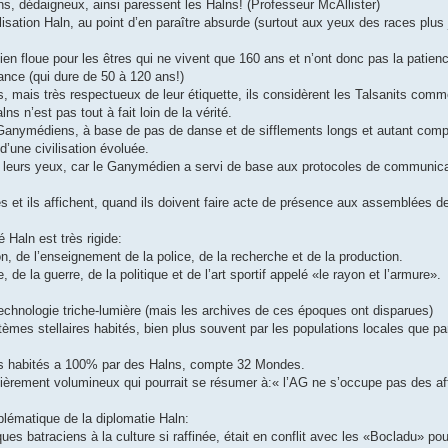
ins, dédaigneux, ainsi paressent les Halns! (Professeur McAllister)
vilisation Haln, au point d’en paraître absurde (surtout aux yeux des races plus
bien floue pour les êtres qui ne vivent que 160 ans et n’ont donc pas la patien
ance (qui dure de 50 à 120 ans!)
es, mais très respectueux de leur étiquette, ils considèrent les Talsanits com
 n’est pas tout à fait loin de la vérité.
Ganymédiens, à base de pas de danse et de sifflements longs et autant com
d’une civilisation évoluée.
 à leurs yeux, car le Ganymédien a servi de base aux protocoles de communic
s et ils affichent, quand ils doivent faire acte de présence aux assemblées d
 Haln est très rigide:
ion, de l’enseignement de la police, de la recherche et de la production.
e la guerre, de la politique et de l’art sportif appelé «le rayon et l’armure».
 technologie triche-lumière (mais les archives de ces époques ont disparues)
èmes stellaires habités, bien plus souvent par les populations locales que pa
es habités a 100% par des Halns, compte 32 Mondes.
ulièrement volumineux qui pourrait se résumer à:« l’AG ne s’occupe pas des af
blématique de la diplomatie Haln:
es batraciens à la culture si raffinée, était en conflit avec les «Bocladu» po