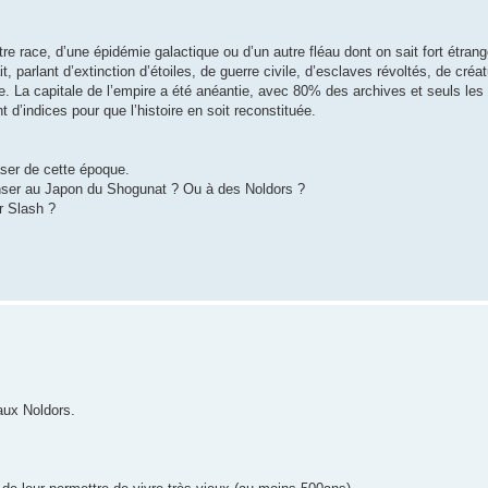
tre race, d’une épidémie galactique ou d’un autre fléau dont on sait fort étran
parlant d’extinction d’étoiles, de guerre civile, d’esclaves révoltés, de cré
e. La capitale de l’empire a été anéantie, avec 80% des archives et seuls les 
d’indices pour que l’histoire en soit reconstituée.
aser de cette époque.
e penser au Japon du Shogunat ? Ou à des Noldors ?
r Slash ?
aux Noldors.