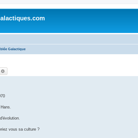
alactiques.com
blée Galactique
echercher
Recherche avancée
970
s Hans.
d'évolution.
riez vous sa culture ?