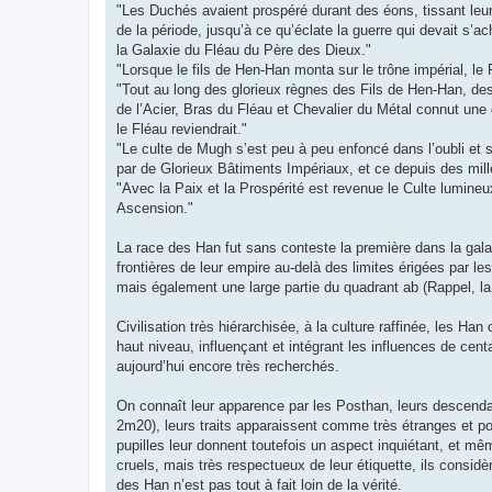
"Les Duchés avaient prospéré durant des éons, tissant leur
de la période, jusqu’à ce qu’éclate la guerre qui devait s’a
la Galaxie du Fléau du Père des Dieux."
"Lorsque le fils de Hen-Han monta sur le trône impérial, le 
"Tout au long des glorieux règnes des Fils de Hen-Han, des
de l’Acier, Bras du Fléau et Chevalier du Métal connut une
le Fléau reviendrait."
"Le culte de Mugh s’est peu à peu enfoncé dans l’oubli et 
par de Glorieux Bâtiments Impériaux, et ce depuis des mill
"Avec la Paix et la Prospérité est revenue le Culte lumine
Ascension."
La race des Han fut sans conteste la première dans la galax
frontières de leur empire au-delà des limites érigées par 
mais également une large partie du quadrant ab (Rappel, la 
Civilisation très hiérarchisée, à la culture raffinée, les Ha
haut niveau, influençant et intégrant les influences de cen
aujourd’hui encore très recherchés.
On connaît leur apparence par les Posthan, leurs descen
2m20), leurs traits apparaissent comme très étranges et p
pupilles leur donnent toutefois un aspect inquiétant, et m
cruels, mais très respectueux de leur étiquette, ils consi
des Han n’est pas tout à fait loin de la vérité.