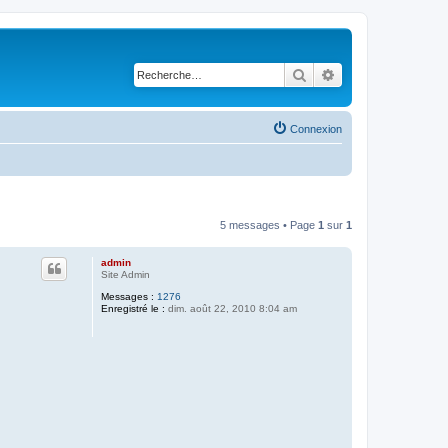
Rechercher
Recherche avancé
Connexion
5 messages • Page
1
sur
1
admin
Site Admin
Messages :
1276
Enregistré le :
dim. août 22, 2010 8:04 am