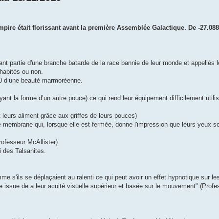
ire était florissant avant la première Assemblée Galactique. De -27.088
nt partie d'une branche batarde de la race bannie de leur monde et appellés 
habités ou non.
50 d’une beauté marmoréenne.
ant la forme d’un autre pouce) ce qui rend leur équipement difficilement utili
 leurs aliment grâce aux griffes de leurs pouces)
ne membrane qui, lorsque elle est fermée, donne l'impression que leurs yeux s
rofesseur McAllister)
i des Talsanites.
 s'ils se déplaçaient au ralenti ce qui peut avoir un effet hypnotique sur les
ale issue de a leur acuité visuelle supérieur et basée sur le mouvement" (Profe