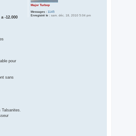
Major Turbop
Messages :
1145
Enregistré le :
sam. déc. 18, 2010 5:04 pm
 a -12.000
les
sable pour
ont sans
 Talsanites.
sseur