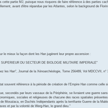
ns cette partie MJ, puisque nous risquons de faire référence à des parties ca
ellement, avant d'être répandue par les Atlantes, selon le background de Florin
pour le mieux la façon dont les Han jugèrent leur propre ascension :
 SUPERIEUR DU SECTEUR DE BIOLOGIE MILITAIRE IMPERIALE"
chez les Han", Journal de la Xénoarchéologie, Tome 256489, Vol MDCCVII, n° 
état souvent référence à la période de création de l’Empire Han comme celle s
ue, secondés par leurs vassaux de la Périphérie, se livraient une guerre sans
 économiques, sociales et religieuses de chacune des races spatiales présentes
 de Mosaïaca, en Duchés Indépendants après la terrifiante Guerre de la Maléd
ves et par la volonté de Werg-Han, le grand dieu."