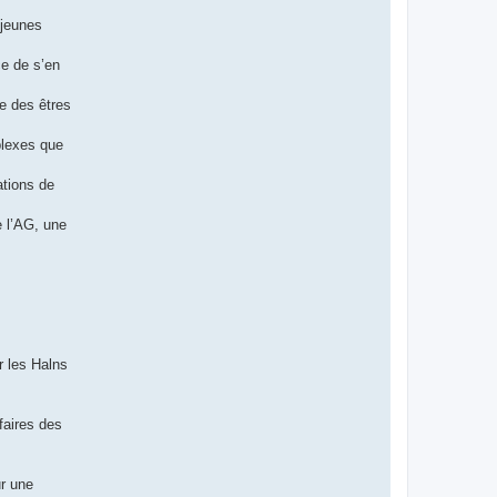
 jeunes
ce de s’en
me des êtres
plexes que
ations de
e l’AG, une
r les Halns
faires des
ur une