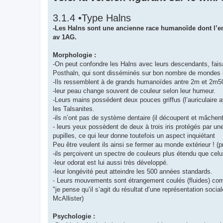
s
a
g
3.1.4 •Type Halns
e
-Les Halns sont une ancienne race humanoïde dont l’emp
av 1AG.
Morphologie :
-On peut confondre les Halns avec leurs descendants, faisa
Posthaln, qui sont disséminés sur bon nombre de mondes 
-Ils ressemblent à de grands humanoïdes antre 2m et 2m
-leur peau change souvent de couleur selon leur humeur.
-Leurs mains possédent deux pouces griffus (l’auriculaire ay
les Talsanites.
-ils n’ont pas de système dentaire (il découpent et mâchent
- leurs yeux possèdent de deux à trois iris protégés par u
pupilles, ce qui leur donne toutefois un aspect inquiétant
Peu être veulent ils ainsi se fermer au monde extérieur ! (p
-ils perçoivent un spectre de couleurs plus étendu que celu
-leur odorat est lui aussi très développé.
-leur longévité peut atteindre les 500 années standards.
- Leurs mouvements sont étrangement coulés (fluides) comme
"je pense qu’il s’agit du résultat d’une représentation soci
McAllister)
Psychologie :