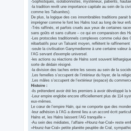
-Sophistiqués, isolationnistes, mystérieux, patients, hauta
-la tradition revêt une importance capitale au sein de la ci
comme les Talsanites).
De plus, la logique des ces innombrables traditions parait 
imprégner comme le font les Halns tout au long de leur enf
-Très raffinés, et parfois cruels aux yeux de certaines rac
sans goûts et sans culture – ce qui en comparaison des Halns
-Les protocoles traditionnels complexes comme celui des 
rébarbatifs pour un Talsanit moyen, reflètent le raffinement 
-seule la civilisation Ganymedienne à une certaine valeur
l’AG servant d'exemple universel.
-les actions ou réactions de Halns sont souvent léthargique
sorte de dédain résigné.
-la division des taches entre les sexes au sein de la société
.Les femelles s’occupent de l’intérieur du foyer, de la relig
.Les mâles s’occupent de l’extérieur (espace) du commerce, d
Histoire :
-ils prétendent avoir été les premiers à avoir développé la
-Leur empire englobe encore officiellement plus de 114 syst
eux-mêmes.
Le cœur de l’empire Haln, qui ne comporte que des mond
-leur adhésion à l’AG a donné lieu a un accord écrit partic
Halns et, les Halns laissent l’AG tranquille »
-Au sein des médiates, l’affaire «Hounz-har-Cral» reste em
«Hounz-har-Cral» petite planète peuplée de Cral, sympathiqu