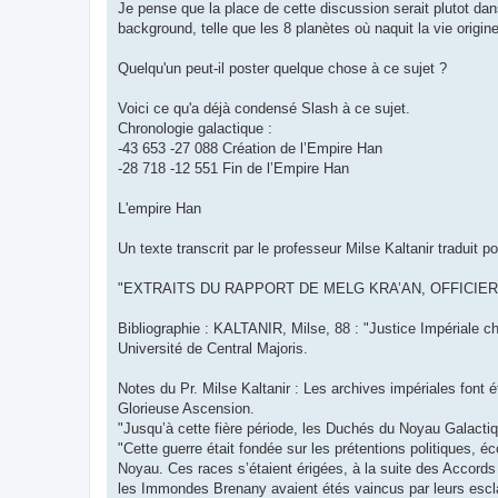
Je pense que la place de cette discussion serait plutot da
background, telle que les 8 planètes où naquit la vie origin
Quelqu'un peut-il poster quelque chose à ce sujet ?
Voici ce qu'a déjà condensé Slash à ce sujet.
Chronologie galactique :
-43 653 -27 088 Création de l’Empire Han
-28 718 -12 551 Fin de l’Empire Han
L'empire Han
Un texte transcrit par le professeur Milse Kaltanir traduit 
"EXTRAITS DU RAPPORT DE MELG KRA’AN, OFFICIER
Bibliographie : KALTANIR, Milse, 88 : "Justice Impériale 
Université de Central Majoris.
Notes du Pr. Milse Kaltanir : Les archives impériales font 
Glorieuse Ascension.
"Jusqu’à cette fière période, les Duchés du Noyau Galactiq
"Cette guerre était fondée sur les prétentions politiques,
Noyau. Ces races s’étaient érigées, à la suite des Accords
les Immondes Brenany avaient étés vaincus par leurs escla