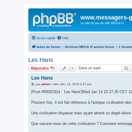
www.messagers-g
Le site du jeu de rôle MEGA IV
Accès rapide
FAQ
Index du forum
Archives MEGA IV ancien forum
L'Assem
Les Hans
R
Répondre
Les Hans
M
par
admin
»
dim. déc. 12, 2010 2:47 pm
e
s
[Post #00001914 : 'Les Hans']Wed Jan 14 15:27:25 CET 1
s
a
g
Plusiers fois, il est fait référence à l'antique civilisation de
e
Une civilisation disparue mais ayant atteint un degré élevé 
Que savons-nous de cette civilisation ? Comment envisage