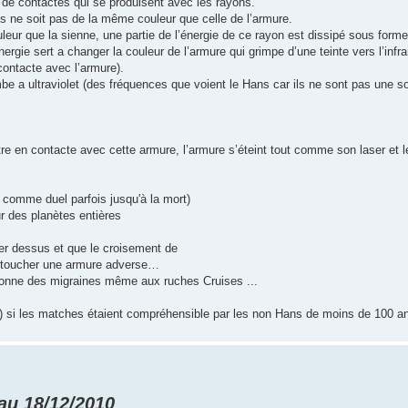
de contactes qui se produisent avec les rayons.
ls ne soit pas de la même couleur que celle de l’armure.
eur que la sienne, une partie de l’énergie de ce rayon est dissipé sous forme
ergie sert a changer la couleur de l’armure qui grimpe d’une teinte vers l’infra
contacte avec l’armure).
mbe a ultraviolet (des fréquences que voient le Hans car ils ne sont pas une 
e en contacte avec cette armure, l’armure s’éteint tout comme son laser et l
é comme duel parfois jusqu'à la mort)
ur des planètes entières
er dessus et que le croisement de
e toucher une armure adverse…
» donne des migraines même aux ruches Cruises ...
uit) si les matches étaient compréhensible par les non Hans de moins de 100 a
 au 18/12/2010