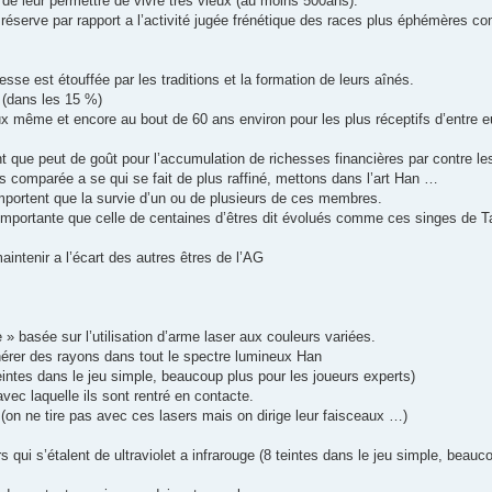
n de leur permettre de vivre très vieux (au moins 500ans).
réserve par rapport a l’activité jugée frénétique des races plus éphémères c
esse est étouffée par les traditions et la formation de leurs aînés.
 (dans les 15 %)
x même et encore au bout de 60 ans environ pour les plus réceptifs d’entre e
nt que peut de goût pour l’accumulation de richesses financières par contre l
és comparée a se qui se fait de plus raffiné, mettons dans l’art Han …
portent que la survie d’un ou de plusieurs de ces membres.
importante que celle de centaines d’êtres dit évolués comme ces singes de Ta
ntenir a l’écart des autres êtres de l’AG
ie » basée sur l’utilisation d’arme laser aux couleurs variées.
érer des rayons dans tout le spectre lumineux Han
teintes dans le jeu simple, beaucoup plus pour les joueurs experts)
vec laquelle ils sont rentré en contacte.
 (on ne tire pas avec ces lasers mais on dirige leur faisceaux …)
 qui s’étalent de ultraviolet a infrarouge (8 teintes dans le jeu simple, beauc