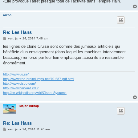
-Elle provoque l’arrêt presque total de l’activité dans l’empire Haln.
arzoo
Re: Les Hans
M
ven. janv. 24, 2014 7:48 am
e
s
les lignés de clone Cruise sont comme des jumeaux artificiels qui
s
bénéficie d’un enseignement (dans lequel les machines interviennent
a
g
beaucoup) renforcé par leur lien emphatique .aussi ils se ressemble
e
énormément.
http://www.uu.se/
http://www.free-braindumps.net/70-687-pdf.html
http://www.cisco.com/
http://www.harvard.edu/
http://en.wikipedia.org/wiki/Cisco_Systems
Major Turbop
Re: Les Hans
M
ven. janv. 24, 2014 11:20 am
e
s