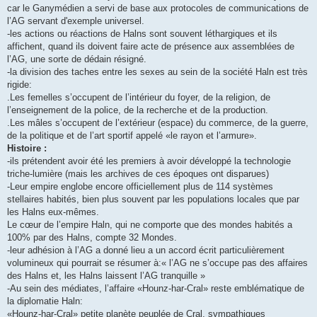
car le Ganymédien a servi de base aux protocoles de communications de
l’AG servant d'exemple universel.
-les actions ou réactions de Halns sont souvent léthargiques et ils
affichent, quand ils doivent faire acte de présence aux assemblées de
l’AG, une sorte de dédain résigné.
-la division des taches entre les sexes au sein de la société Haln est très
rigide:
.Les femelles s’occupent de l’intérieur du foyer, de la religion, de
l’enseignement de la police, de la recherche et de la production.
.Les mâles s’occupent de l’extérieur (espace) du commerce, de la guerre,
de la politique et de l’art sportif appelé «le rayon et l’armure».
Histoire :
-ils prétendent avoir été les premiers à avoir développé la technologie
triche-lumière (mais les archives de ces époques ont disparues)
-Leur empire englobe encore officiellement plus de 114 systèmes
stellaires habités, bien plus souvent par les populations locales que par
les Halns eux-mêmes.
Le cœur de l’empire Haln, qui ne comporte que des mondes habités a
100% par des Halns, compte 32 Mondes.
-leur adhésion à l’AG a donné lieu a un accord écrit particulièrement
volumineux qui pourrait se résumer à:« l’AG ne s’occupe pas des affaires
des Halns et, les Halns laissent l’AG tranquille »
-Au sein des médiates, l’affaire «Hounz-har-Cral» reste emblématique de
la diplomatie Haln:
«Hounz-har-Cral» petite planète peuplée de Cral, sympathiques