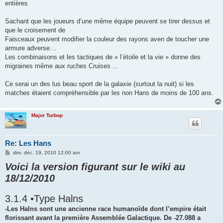
entières
Sachant que les joueurs d’une même équipe peuvent se tirer dessus et
que le croisement de
Faisceaux peuvent modifier la couleur des rayons aven de toucher une
armure adverse…
Les combinaisons et les tactiques de « l’étoile et la vie » donne des
migraines même aux ruches Cruises ...
Ce serai un des lus beau sport de la galaxie (surtout la nuit) si les
matches étaient compréhensible par les non Hans de moins de 100 ans.
Major Turbop
Re: Les Hans
M
dim. déc. 19, 2010 12:00 am
e
Voici la version figurant sur le wiki au
s
s
18/12/2010
a
g
e
3.1.4 •Type Halns
-Les Halns sont une ancienne race humanoïde dont l’empire était
florissant avant la première Assemblée Galactique. De -27.088 a