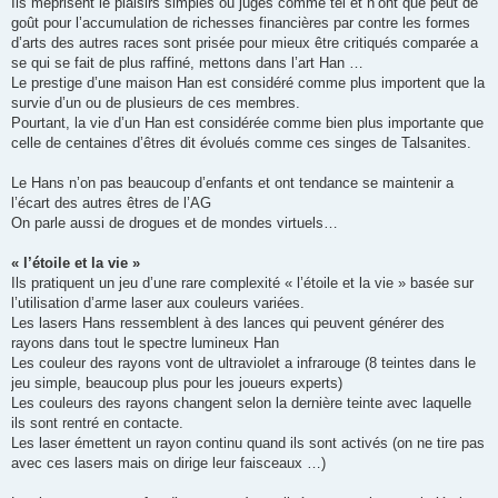
Ils méprisent le plaisirs simples ou jugés comme tel et n’ont que peut de
goût pour l’accumulation de richesses financières par contre les formes
d’arts des autres races sont prisée pour mieux être critiqués comparée a
se qui se fait de plus raffiné, mettons dans l’art Han …
Le prestige d’une maison Han est considéré comme plus importent que la
survie d’un ou de plusieurs de ces membres.
Pourtant, la vie d’un Han est considérée comme bien plus importante que
celle de centaines d’êtres dit évolués comme ces singes de Talsanites.
Le Hans n’on pas beaucoup d’enfants et ont tendance se maintenir a
l’écart des autres êtres de l’AG
On parle aussi de drogues et de mondes virtuels…
« l’étoile et la vie »
Ils pratiquent un jeu d’une rare complexité « l’étoile et la vie » basée sur
l’utilisation d’arme laser aux couleurs variées.
Les lasers Hans ressemblent à des lances qui peuvent générer des
rayons dans tout le spectre lumineux Han
Les couleur des rayons vont de ultraviolet a infrarouge (8 teintes dans le
jeu simple, beaucoup plus pour les joueurs experts)
Les couleurs des rayons changent selon la dernière teinte avec laquelle
ils sont rentré en contacte.
Les laser émettent un rayon continu quand ils sont activés (on ne tire pas
avec ces lasers mais on dirige leur faisceaux …)