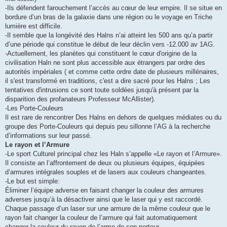
-Ils défendent farouchement l’accès au cœur de leur empire. Il se situe en
bordure d’un bras de la galaxie dans une région ou le voyage en Triche
lumière est difficile.
-Il semble que la longévité des Halns n’ai atteint les 500 ans qu’a partir
d’une période qui constitue le début de leur déclin vers -12.000 av 1AG.
-Actuellement, les planètes qui constituent le cœur d'origine de la
civilisation Haln ne sont plus accessible aux étrangers par ordre des
autorités impériales ( et comme cette ordre date de plusieurs millénaires,
il s'est transformé en traditions, c'est a dire sacré pour les Halns ; Les
tentatives d'intrusions ce sont toute soldées jusqu'à présent par la
disparition des profanateurs Professeur McAllister).
-Les Porte-Couleurs
Il est rare de rencontrer Des Halns en dehors de quelques médiates ou du
groupe des Porte-Couleurs qui depuis peu sillonne l’AG à la recherche
d’informations sur leur passé.
Le rayon et l’Armure
-Le sport Culturel principal chez les Haln s’appelle «Le rayon et l’Armure».
Il consiste an l’affrontement de deux ou plusieurs équipes, équipées
d’armures intégrales souples et de lasers aux couleurs changeantes.
-Le but est simple:
Éliminer l’équipe adverse en faisant changer la couleur des armures
adverses jusqu’à la désactiver ainsi que le laser qui y est raccordé.
Chaque passage d’un laser sur une armure de la même couleur que le
rayon fait changer la couleur de l’armure qui fait automatiquement
changer la couleur du rayon de l’arme de son porteur.