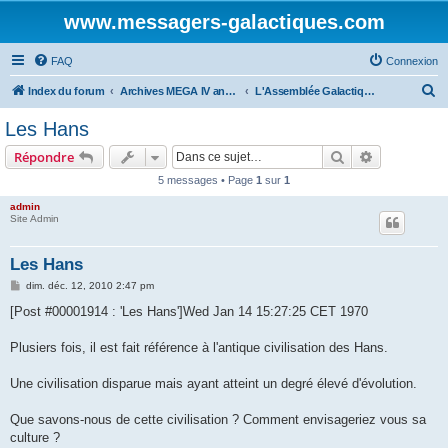
www.messagers-galactiques.com
FAQ
Connexion
R
Index du forum
Archives MEGA IV ancien forum
L'Assemblée Galactique
e
Les Hans
c
Rechercher
Recherche 
Répondre
h
5 messages • Page
1
sur
1
e
admin
r
Site Admin
c
h
Les Hans
e
M
dim. déc. 12, 2010 2:47 pm
e
r
s
[Post #00001914 : 'Les Hans']Wed Jan 14 15:27:25 CET 1970
s
a
g
Plusiers fois, il est fait référence à l'antique civilisation des Hans.
e
Une civilisation disparue mais ayant atteint un degré élevé d'évolution.
Que savons-nous de cette civilisation ? Comment envisageriez vous sa
culture ?