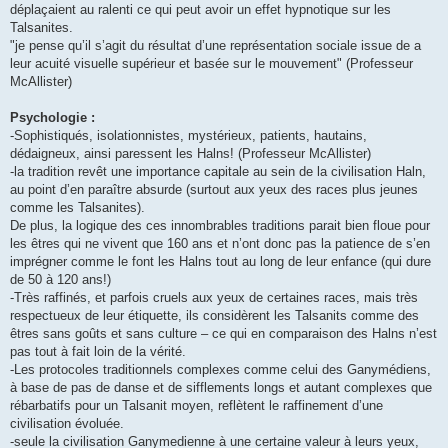
déplaçaient au ralenti ce qui peut avoir un effet hypnotique sur les
Talsanites.
"je pense qu’il s’agit du résultat d’une représentation sociale issue de a
leur acuité visuelle supérieur et basée sur le mouvement" (Professeur
McAllister)
Psychologie :
-Sophistiqués, isolationnistes, mystérieux, patients, hautains,
dédaigneux, ainsi paressent les Halns! (Professeur McAllister)
-la tradition revêt une importance capitale au sein de la civilisation Haln,
au point d’en paraître absurde (surtout aux yeux des races plus jeunes
comme les Talsanites).
De plus, la logique des ces innombrables traditions parait bien floue pour
les êtres qui ne vivent que 160 ans et n’ont donc pas la patience de s’en
imprégner comme le font les Halns tout au long de leur enfance (qui dure
de 50 à 120 ans!)
-Très raffinés, et parfois cruels aux yeux de certaines races, mais très
respectueux de leur étiquette, ils considèrent les Talsanits comme des
êtres sans goûts et sans culture – ce qui en comparaison des Halns n’est
pas tout à fait loin de la vérité.
-Les protocoles traditionnels complexes comme celui des Ganymédiens,
à base de pas de danse et de sifflements longs et autant complexes que
rébarbatifs pour un Talsanit moyen, reflètent le raffinement d’une
civilisation évoluée.
-seule la civilisation Ganymedienne à une certaine valeur à leurs yeux,