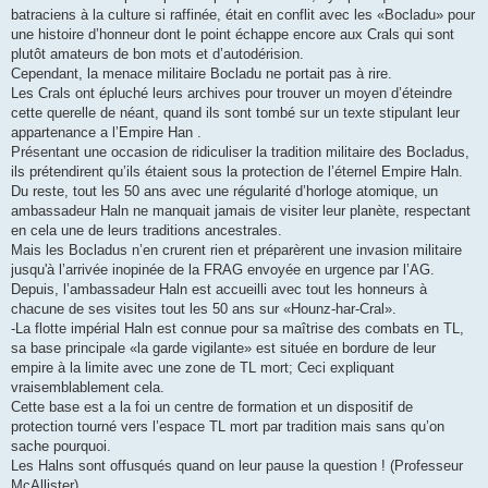
batraciens à la culture si raffinée, était en conflit avec les «Bocladu» pour
une histoire d’honneur dont le point échappe encore aux Crals qui sont
plutôt amateurs de bon mots et d’autodérision.
Cependant, la menace militaire Bocladu ne portait pas à rire.
Les Crals ont épluché leurs archives pour trouver un moyen d’éteindre
cette querelle de néant, quand ils sont tombé sur un texte stipulant leur
appartenance a l’Empire Han .
Présentant une occasion de ridiculiser la tradition militaire des Bocladus,
ils prétendirent qu’ils étaient sous la protection de l’éternel Empire Haln.
Du reste, tout les 50 ans avec une régularité d’horloge atomique, un
ambassadeur Haln ne manquait jamais de visiter leur planète, respectant
en cela une de leurs traditions ancestrales.
Mais les Bocladus n’en crurent rien et préparèrent une invasion militaire
jusqu'à l’arrivée inopinée de la FRAG envoyée en urgence par l’AG.
Depuis, l’ambassadeur Haln est accueilli avec tout les honneurs à
chacune de ses visites tout les 50 ans sur «Hounz-har-Cral».
-La flotte impérial Haln est connue pour sa maîtrise des combats en TL,
sa base principale «la garde vigilante» est située en bordure de leur
empire à la limite avec une zone de TL mort; Ceci expliquant
vraisemblablement cela.
Cette base est a la foi un centre de formation et un dispositif de
protection tourné vers l’espace TL mort par tradition mais sans qu’on
sache pourquoi.
Les Halns sont offusqués quand on leur pause la question ! (Professeur
McAllister)