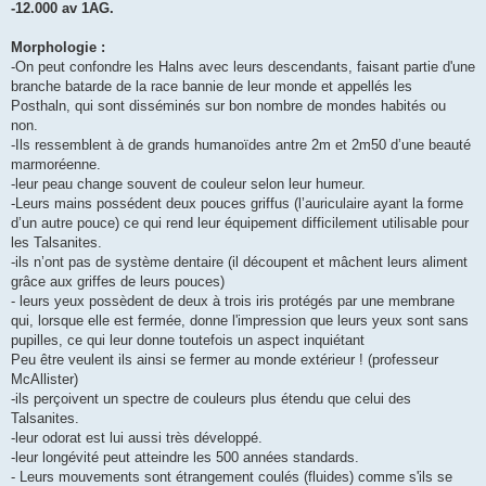
-12.000 av 1AG.
Morphologie :
-On peut confondre les Halns avec leurs descendants, faisant partie d'une
branche batarde de la race bannie de leur monde et appellés les
Posthaln, qui sont disséminés sur bon nombre de mondes habités ou
non.
-Ils ressemblent à de grands humanoïdes antre 2m et 2m50 d’une beauté
marmoréenne.
-leur peau change souvent de couleur selon leur humeur.
-Leurs mains possédent deux pouces griffus (l’auriculaire ayant la forme
d’un autre pouce) ce qui rend leur équipement difficilement utilisable pour
les Talsanites.
-ils n’ont pas de système dentaire (il découpent et mâchent leurs aliment
grâce aux griffes de leurs pouces)
- leurs yeux possèdent de deux à trois iris protégés par une membrane
qui, lorsque elle est fermée, donne l'impression que leurs yeux sont sans
pupilles, ce qui leur donne toutefois un aspect inquiétant
Peu être veulent ils ainsi se fermer au monde extérieur ! (professeur
McAllister)
-ils perçoivent un spectre de couleurs plus étendu que celui des
Talsanites.
-leur odorat est lui aussi très développé.
-leur longévité peut atteindre les 500 années standards.
- Leurs mouvements sont étrangement coulés (fluides) comme s'ils se