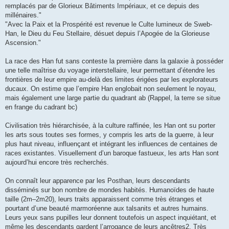
remplacés par de Glorieux Bâtiments Impériaux, et ce depuis des
millénaires."
"Avec la Paix et la Prospérité est revenue le Culte lumineux de Sweb-
Han, le Dieu du Feu Stellaire, désuet depuis l’Apogée de la Glorieuse
Ascension."
La race des Han fut sans conteste la première dans la galaxie à posséder
une telle maîtrise du voyage interstellaire, leur permettant d’étendre les
frontières de leur empire au-delà des limites érigées par les explorateurs
ducaux. On estime que l’empire Han englobait non seulement le noyau,
mais également une large partie du quadrant ab (Rappel, la terre se situe
en frange du cadrant bc)
Civilisation très hiérarchisée, à la culture raffinée, les Han ont su porter
les arts sous toutes ses formes, y compris les arts de la guerre, à leur
plus haut niveau, influençant et intégrant les influences de centaines de
races existantes. Visuellement d’un baroque fastueux, les arts Han sont
aujourd’hui encore très recherchés.
On connaît leur apparence par les Posthan, leurs descendants
disséminés sur bon nombre de mondes habités. Humanoïdes de haute
taille (2m–2m20), leurs traits apparaissent comme très étranges et
pourtant d’une beauté marmoréenne aux talsanits et autres humains.
Leurs yeux sans pupilles leur donnent toutefois un aspect inquiétant, et
même les descendants gardent l’arrogance de leurs ancêtres2. Très