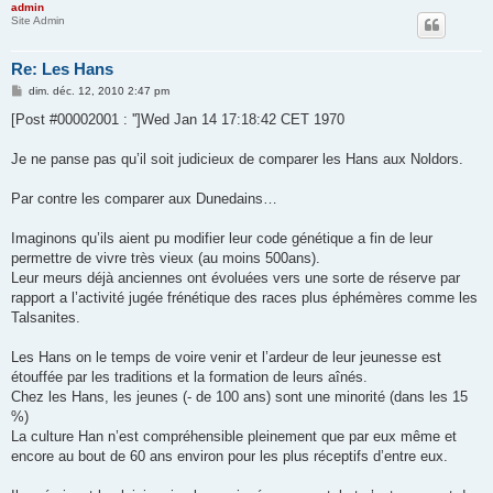
admin
Site Admin
Re: Les Hans
M
dim. déc. 12, 2010 2:47 pm
e
s
[Post #00002001 : '']Wed Jan 14 17:18:42 CET 1970
s
a
g
Je ne panse pas qu’il soit judicieux de comparer les Hans aux Noldors.
e
Par contre les comparer aux Dunedains…
Imaginons qu’ils aient pu modifier leur code génétique a fin de leur
permettre de vivre très vieux (au moins 500ans).
Leur meurs déjà anciennes ont évoluées vers une sorte de réserve par
rapport a l’activité jugée frénétique des races plus éphémères comme les
Talsanites.
Les Hans on le temps de voire venir et l’ardeur de leur jeunesse est
étouffée par les traditions et la formation de leurs aînés.
Chez les Hans, les jeunes (- de 100 ans) sont une minorité (dans les 15
%)
La culture Han n’est compréhensible pleinement que par eux même et
encore au bout de 60 ans environ pour les plus réceptifs d’entre eux.