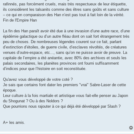
rafinnés, pas forcément cruels, mais très respectueux de leur étiquette,
ils considèrent les talsanits comme des êtres sans goûts et sans culture
– ce qui en comparaison des Han n’est pas tout à fait loin de la vérité.
Fin de l'Empire Han
La fin des Han paraît avoir été due à une invasion d’une autre race, d’une
épidémie galactique ou d’un autre fléau dont on sait fort étrangement très
peu de choses. De nombreuses légendes courent sur ce fait, parlant
d’extinction d’étoiles, de guerre civile, d’esclaves révoltés, de créatures
venues d’outre-espace, etc..., sans qu’on ne puisse avoir de preuve. La
capitale de l’empire a été anéantie, avec 80% des archives et seuls les
palais secondaires, les planètes provinces ont fourni suffisamment
d’indices pour que l’histoire en soit reconstituée.
Qu'avez vous développé de votre coté ?
Je sais que certains font dater les premiers "vrai" Sabre-Laser de cette
époque.
Leur culture à la fois martiale et artistique vous fait-elle penser au Japon
du Shogunat ? Ou à des Noldors ?
Que pourrions nous rajouter à ce qui déjà été développé par Slash ?
A+ les amis.