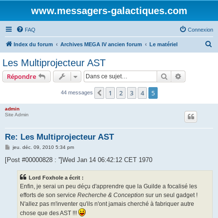
www.messagers-galactiques.com
FAQ
Connexion
R
Index du forum
Archives MEGA IV ancien forum
Le matériel
e
Les Multiprojecteur AST
c
Rechercher
Recherche 
Répondre
h
e
1
2
3
4
5
Précédente
44 messages
r
admin
c
Site Admin
h
Re: Les Multiprojecteur AST
e
M
jeu. déc. 09, 2010 5:34 pm
r
e
s
[Post #00000828 : '']Wed Jan 14 06:42:12 CET 1970
s
a
g
Lord Foxhole a écrit :
e
Enfin, je serai un peu déçu d'apprendre que la Guilde a focalisé les
efforts de son service
Recherche & Conception
sur un seul gadget !
N'allez pas m'inventer qu'ils n'ont jamais cherché à fabriquer autre
chose que des AST !!!