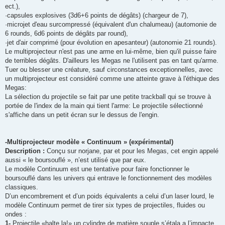
ect.),
·capsules explosives (3d6+6 points de dégâts) (chargeur de 7),
·microjet d'eau surcompressé (équivalent d'un chalumeau) (automonie de
6 rounds, 6d6 points de dégâts par round),
·jet d'air comprimé (pour évolution en apesanteur) (autonomie 21 rounds).
Le multiprojecteur n'est pas une arme en lui-même, bien qu'il puisse faire
de terribles dégâts. D'ailleurs les Megas ne l'utilisent pas en tant qu'arme.
Tuer ou blesser une créature, sauf circons­tances exceptionnelles, avec
un multiprojecteur est considéré comme une atteinte grave à l'éthique des
Megas:
La sélection du projectile se fait par une petite trackball qui se trouve à
portée de l'index de la main qui tient l'arme: Le projecti­le sélectionné
s'affiche dans un petit écran sur le dessus de l'engin.
-Multiprojecteur modèle « Continuum » (expérimental)
Description :
Conçu sur norjane, par et pour les Megas, cet engin appelé
aussi « le boursouflé », n’est utilisé que par eux.
Le modèle Continuum est une tentative pour faire fonctionner le
boursouflé dans les univers qui entrave le fonctionnement des modèles
classiques.
D’un encombrement et d’un poids équivalents a celui d’un laser lourd, le
modèle Continuum permet de tirer six types de projectiles, fluides ou
ondes :
1-
Projectile «halte la!» un cylindre de matière souple s’étala a l’impacte