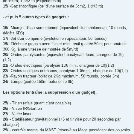
de 10cm, 1 tir/3 rd (Expérimental)
15/
-Gaz frigorifique (gel d'une surface de 5cm2, 1 tir/3 rd)
- et puis 5 autres types de gadgets :
16/
-Microjet d'eau surcomprimé (équivalent d'un chalumeau, 10 rounds,
dégâts 6D6)
17/
-Jet d'air comprimé (évolution en apesanteur, 50 rounds)
19/
-Fléchette grappin avec filin et mini treuil (portée 50m, peut soutenir
300 Kg, à une vitesse de montée de 5m/rd)
20/
-Ondes paralysantes (équivalent paralysant lourd, chargeur de 10)
(1,2)
21/
-Ondes électriques (paralysie 1D6 min., chargeur de 10)(1,2)
22/
-Ondes soniques (infrasons, paralysie 1D6min., chargeur de 10)(1,2)
23/
-Rayon tracteur (objet de 2Kg maximum, 50 rounds, portée 3m)
24/
-Lampe (portée 150m, autonomie 8h)
Les options (entraîne la suppression d'un gadget) :
25/
- Tir en rafale (quant c’est possible)
26/
- Visée IR/Startron
27/
- Visée laser
28/
- Stabilisateur gravitationnel (+5 et tir visé pour 20 secondes par
chargeur)
29/
- contrôle mantal du MAST (réservé au Mega possédant des pouvoirs