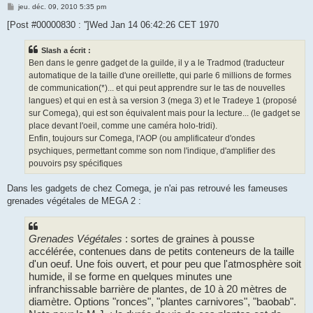
M
jeu. déc. 09, 2010 5:35 pm
e
s
[Post #00000830 : '']Wed Jan 14 06:42:26 CET 1970
s
a
g
Slash a écrit :
e
Ben dans le genre gadget de la guilde, il y a le Tradmod (traducteur
automatique de la taille d'une oreillette, qui parle 6 millions de formes
de communication(*)... et qui peut apprendre sur le tas de nouvelles
langues) et qui en est à sa version 3 (mega 3) et le Tradeye 1 (proposé
sur Comega), qui est son équivalent mais pour la lecture... (le gadget se
place devant l'oeil, comme une caméra holo-tridi).
Enfin, toujours sur Comega, l'AOP (ou amplificateur d'ondes
psychiques, permettant comme son nom l'indique, d'amplifier des
pouvoirs psy spécifiques
Dans les gadgets de chez Comega, je n'ai pas retrouvé les fameuses
grenades végétales de MEGA 2 :
Grenades Végétales
: sortes de graines à pousse
accélérée, contenues dans de petits conteneurs de la taille
d'un oeuf. Une fois ouvert, et pour peu que l'atmosphère soit
humide, il se forme en quelques minutes une
infranchissable barrière de plantes, de 10 à 20 mètres de
diamètre. Options "ronces", "plantes carnivores", "baobab".