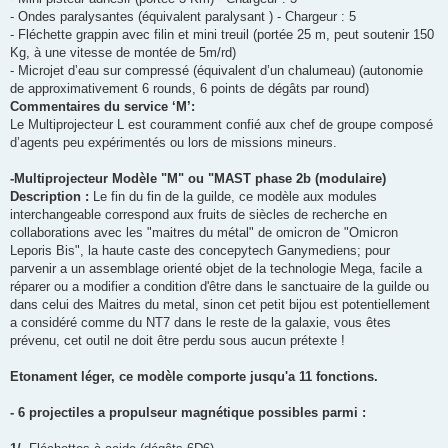
- Ondes paralysantes (équivalent paralysant ) - Chargeur : 5
- Fléchette grappin avec filin et mini treuil (portée 25 m, peut soutenir 150
Kg, à une vitesse de montée de 5m/rd)
- Microjet d’eau sur compressé (équivalent d’un chalumeau) (autonomie
de approximativement 6 rounds, 6 points de dégâts par round)
Commentaires du service ‘M’:
Le Multiprojecteur L est couramment confié aux chef de groupe composé
d’agents peu expérimentés ou lors de missions mineurs.
-Multiprojecteur Modèle "M" ou "MAST phase 2b (modulaire)
Description :
Le fin du fin de la guilde, ce modèle aux modules
interchangeable correspond aux fruits de siècles de recherche en
collaborations avec les "maitres du métal" de omicron de "Omicron
Leporis Bis", la haute caste des concepytech Ganymediens; pour
parvenir a un assemblage orienté objet de la technologie Mega, facile a
réparer ou a modifier a condition d'être dans le sanctuaire de la guilde ou
dans celui des Maitres du metal, sinon cet petit bijou est potentiellement
a considéré comme du NT7 dans le reste de la galaxie, vous êtes
prévenu, cet outil ne doit être perdu sous aucun prétexte !
Etonament léger, ce modèle comporte jusqu'a 11 fonctions.
- 6 projectiles a propulseur magnétique possibles parmi :