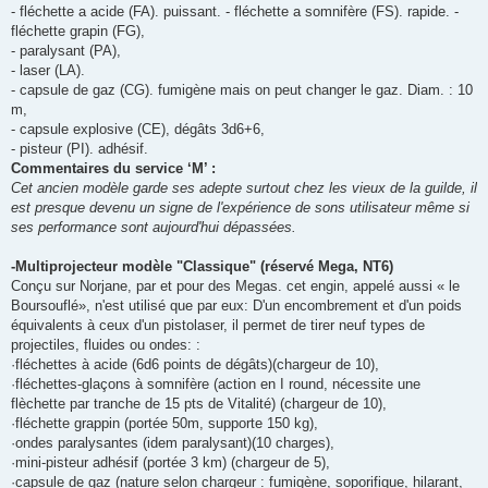
- fléchette a acide (FA). puissant. - fléchette a somnifère (FS). rapide. -
fléchette grapin (FG),
- paralysant (PA),
- laser (LA).
- capsule de gaz (CG). fumigène mais on peut changer le gaz. Diam. : 10
m,
- capsule explosive (CE), dégâts 3d6+6,
- pisteur (PI). adhésif.
Commentaires du service ‘M’ :
Cet ancien modèle garde ses adepte surtout chez les vieux de la guilde, il
est presque devenu un signe de l'expérience de sons utilisateur même si
ses performance sont aujourd'hui dépassées.
-Multiprojecteur modèle "Classique" (réservé Mega, NT6)
Conçu sur Norjane, par et pour des Megas. cet engin, appelé aussi « le
Boursouflé», n'est utilisé que par eux: D'un encombrement et d'un poids
équivalents à ceux d'un pistolaser, il permet de tir­er neuf types de
projectiles, fluides ou ondes: :
·fléchettes à acide (6d6 points de dégâts)(chargeur de 10),
·fléchettes-glaçons à somnifère (action en I round, nécessite une
flèchette par tranche de 15 pts de Vitalité) (chargeur de 10),
·fléchette grappin (portée 50m, supporte 150 kg),
·ondes paralysantes (idem paralysant)(10 charges),
·mini-pisteur adhésif (portée 3 km) (chargeur de 5),
·capsule de gaz (nature selon chargeur : fumigène, soporifique, hilarant,