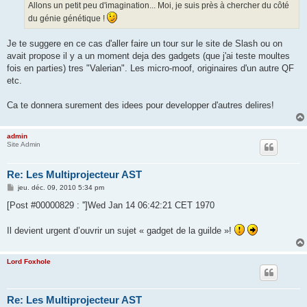
Allons un petit peu d'imagination... Moi, je suis près à chercher du côté
du génie génétique !
Je te suggere en ce cas d'aller faire un tour sur le site de Slash ou on
avait propose il y a un moment deja des gadgets (que j'ai teste moultes
fois en parties) tres "Valerian". Les micro-moof, originaires d'un autre QF
etc.
Ca te donnera surement des idees pour developper d'autres delires!
admin
Site Admin
Re: Les Multiprojecteur AST
M
jeu. déc. 09, 2010 5:34 pm
e
s
[Post #00000829 : '']Wed Jan 14 06:42:21 CET 1970
s
a
g
Il devient urgent d’ouvrir un sujet « gadget de la guilde »!
e
Lord Foxhole
Re: Les Multiprojecteur AST