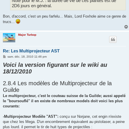
Note pour le M.J. : la durée de vie de ces plantes est de
2D6 jours en général.
Bon, d'accord, c'est un peu farfelu... Mais, Lord Foxhole aime ce genre de
trucs...
Major Turbop
Re: Les Multiprojecteur AST
M
sam. déc. 18, 2010 11:46 pm
e
Voici la version figurant sur le wiki au
s
s
18/12/2010
a
g
e
2.8.4 Les modèles de Multiprojecteur de la
Guilde
Le multiprojecteur, c'est le couteau suisse de la Guilde; aussi appelé
le "boursouflé" il en existe de nombreux models doit voici les plus
courants:
-Multiprojecteur Modèle "AST":
conçu sur Norjane, cet engin n'existe
que chez les Mega. D'un encombrement équi­valent au pistolaser, a peine
plus lourd. il permet le tir de huit types de projectiles :