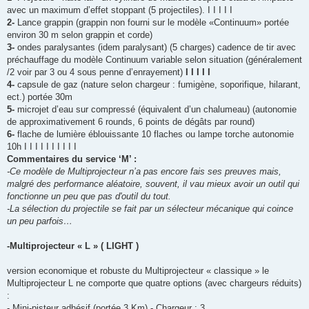
avec un maximum d’effet stoppant (5 projectiles). I I I I I
2-
Lance grappin (grappin non fourni sur le modèle «Continuum» portée
environ 30 m selon grappin et corde)
3-
ondes paralysantes (idem paralysant) (5 charges) cadence de tir avec
préchauffage du modèle Continuum variable selon situation (généralement
/2 voir par 3 ou 4 sous penne d’enrayement)
I I I I I
4-
capsule de gaz (nature selon chargeur : fumigène, soporifique, hilarant,
ect.) portée 30m
5-
microjet d’eau sur compressé (équivalent d’un chalumeau) (autonomie
de approximativement 6 rounds, 6 points de dégâts par round)
6-
flache de lumière éblouissante 10 flaches ou lampe torche autonomie
10h I I I I I I I I I I
Commentaires du service ‘M’ :
-Ce modèle de Multiprojecteur n’a pas encore fais ses preuves mais,
malgré des performance aléatoire, souvent, il vau mieux avoir un outil qui
fonctionne un peu que pas d'outil du tout.
-La sélection du projectile se fait par un sélecteur mécanique qui coince
un peu parfois…
-Multiprojecteur « L » ( LIGHT )
version economique et robuste du Multiprojecteur « classique » le
Multiprojecteur L ne comporte que quatre options (avec chargeurs réduits)
:
- Mini-pisteur adhésif (portée 3 Km) - Chargeur : 3