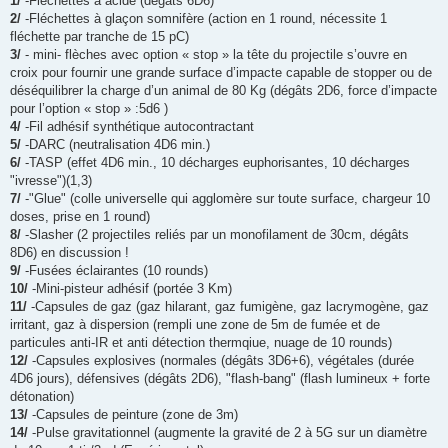
1/
-Fléchettes à acide (dégâts 6D6)
2/
-Fléchettes à glaçon somnifère (action en 1 round, nécessite 1
fléchette par tranche de 15 pC)
3/
- mini- flèches avec option « stop » la tête du projectile s’ouvre en
croix pour fournir une grande surface d’impacte capable de stopper ou de
déséquilibrer la charge d’un animal de 80 Kg (dégâts 2D6, force d’impacte
pour l’option « stop » :5d6 )
4/
-Fil adhésif synthétique autocontractant
5/
-DARC (neutralisation 4D6 min.)
6/
-TASP (effet 4D6 min., 10 décharges euphorisantes, 10 décharges
"ivresse")(1,3)
7/
-"Glue" (colle universelle qui agglomère sur toute surface, chargeur 10
doses, prise en 1 round)
8/
-Slasher (2 projectiles reliés par un monofilament de 30cm, dégâts
8D6) en discussion !
9/
-Fusées éclairantes (10 rounds)
10/
-Mini-pisteur adhésif (portée 3 Km)
11/
-Capsules de gaz (gaz hilarant, gaz fumigène, gaz lacrymogène, gaz
irritant, gaz à dispersion (rempli une zone de 5m de fumée et de
particules anti-IR et anti détection thermqiue, nuage de 10 rounds)
12/
-Capsules explosives (normales (dégâts 3D6+6), végétales (durée
4D6 jours), défensives (dégâts 2D6), "flash-bang" (flash lumineux + forte
détonation)
13/
-Capsules de peinture (zone de 3m)
14/
-Pulse gravitationnel (augmente la gravité de 2 à 5G sur un diamètre