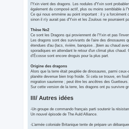
l'Yxin vient des dragons. Les nodules d'Yxin sont probable
également du composé actif, plus ou moins semblable à l'Yx
Ce qui nous emmène au point important : il y a forcément d
sinon il n'y aurait pas d'Yxin et les Zoulous ne pourraient pa
Thèse No2
Ce sont les Dragons qui proviennent de l'Yxin et pas l'inve
Les dragons sont des survivants de l'aire des dinosaures qu
étendues d'au (lacs, rivière, banquise...)bien au chaud ave
sporadiques en attendant le retour d'un climat plus chaud. C
d’Écosse sont encore droguis pour la plus part.
Origine des dragons
Alors que la terre était peuplée de dinosaures, parmi ceux-c
planète devenue bien trop froide. Si cela se trouve, en foui
migration saurienne ; peut être les ancêtres des Guetteurs.
Sur cette version de la terre, les dragons ont pu survivre gr
III/ Autres idées
-Un groupe de commando français parti soutenir la résista
Un nouvel épisode de The Auld Alliance.
-L'armée coloniale Britanique tente de prépare un débarqu