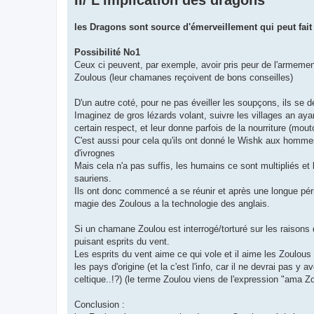
les Dragons sont source d'émerveillement qui peut fait 
Possibilité No1
Ceux ci peuvent, par exemple, avoir pris peur de l'armement
Zoulous (leur chamanes reçoivent de bons conseilles)
D'un autre coté, pour ne pas éveiller les soupçons, ils se d
Imaginez de gros lézards volant, suivre les villages an ayant
certain respect, et leur donne parfois de la nourriture (mouto
C'est aussi pour cela qu'ils ont donné le Wishk aux hommes, 
d'ivrognes
Mais cela n'a pas suffis, les humains ce sont multipliés e
sauriens.
Ils ont donc commencé a se réunir et après une longue pério
magie des Zoulous a la technologie des anglais.
Si un chamane Zoulou est interrogé/torturé sur les raisons d
puisant esprits du vent.
Les esprits du vent aime ce qui vole et il aime les Zoulou
les pays d'origine (et la c'est l'info, car il ne devrai pas 
celtique..!?) (le terme Zoulou viens de l'expression "ama Zou
Conclusion :