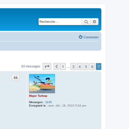
Rechercher
Recherche avancé
Connexion
Page
7
sur
7
1
3
4
5
6
7
Précédente
63 messages
…
Major Turbop
Messages :
1145
Enregistré le :
sam. déc. 18, 2010 5:04 pm