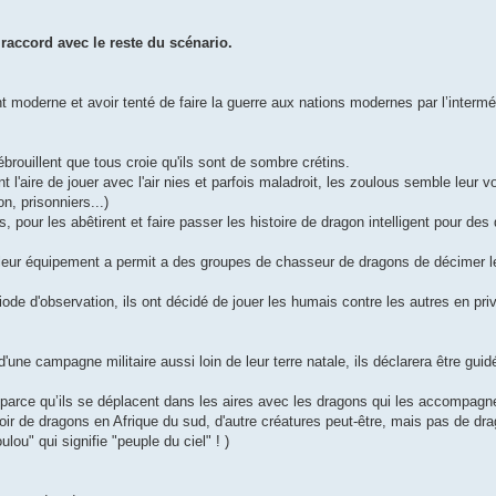
raccord avec le reste du scénario.
 moderne et avoir tenté de faire la guerre aux nations modernes par l’intermé
ébrouillent que tous croie qu'ils sont de sombre crétins.
 l'aire de jouer avec l'air nies et parfois maladroit, les zoulous semble leur v
n, prisonniers...)
pour les abêtirent et faire passer les histoire de dragon intelligent pour des 
t leur équipement a permit a des groupes de chasseur de dragons de décimer l
de d'observation, ils ont décidé de jouer les humais contre les autres en privi
'une campagne militaire aussi loin de leur terre natale, ils déclarera être guid
s parce qu’ils se déplacent dans les aires avec les dragons qui les accompagn
y avoir de dragons en Afrique du sud, d'autre créatures peut-être, mais pas de dr
lou" qui signifie "peuple du ciel" ! )