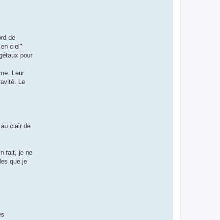
ord de
en ciel"
égétaux pour
mme. Leur
avité. Le
au clair de
 fait, je ne
les que je
es