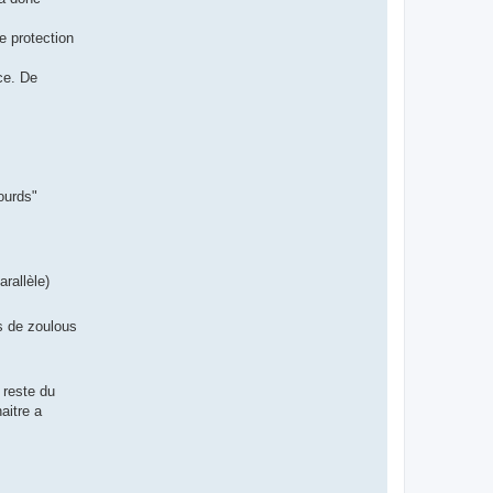
e protection
ce. De
ourds"
rallèle)
s de zoulous
 reste du
aitre a