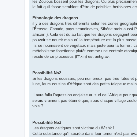
les Zoulous bossent pour les dragons. Ou plus précisémen
le fait qu'il fasse semblant d'être de paisibles herbivores crai
Ethnologie des dragons
il y a des dragons très différents selon les zones géograph
l'Écosse, Canada, pays scandinaves, Sibérie mais aussi Pat
africain ). Cela est dû au fait que les dragons dégagent b
pouvoir se nourrir mais où la température est la plus basse 
Ils se nourrissent de végétaux mais juste pour la forme :
métabolisme fonctionne plutôt comme une centrale atomique. 
résidu de ce processus (l'Yxin) est antigrav.
Possibilité No2
Si les dragons écossais, peu nombreux, pas très futés et p
lune, leurs cousins d'Afrique sont des petits teigneux malin
Il aura fallu l'agression anglaise au sud de l'Afrique pour q
serais vraiment pas étonné que, sous chaque village zoulou vo
vois ?
Possibilité No3
Les dragons celtiques sont victime du Wishk !
Cette substance qu'il sécrète dans leur terrier n'est pas é