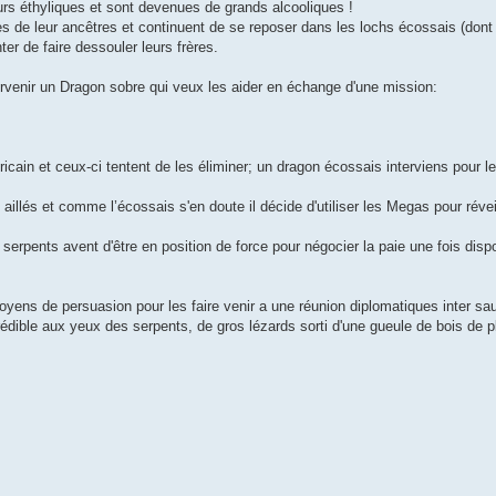
rs éthyliques et sont devenues de grands alcooliques !
s de leur ancêtres et continuent de se reposer dans les lochs écossais (dont
ter de faire dessouler leurs frères.
tervenir un Dragon sobre qui veux les aider en échange d'une mission:
ricain et ceux-ci tentent de les éliminer; un dragon écossais interviens pour l
illés et comme l’écossais s'en doute il décide d'utiliser les Megas pour révei
serpents avent d'être en position de force pour négocier la paie une fois disp
ns de persuasion pour les faire venir a une réunion diplomatiques inter sau
rédible aux yeux des serpents, de gros lézards sorti d'une gueule de bois de p