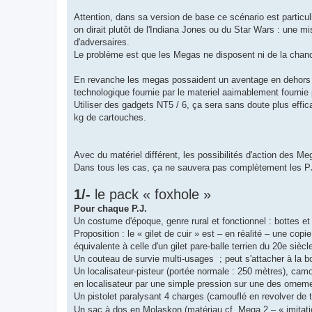
Attention, dans sa version de base ce scénario est partic
on dirait plutôt de l'Indiana Jones ou du Star Wars : une m
d'adversaires.
Le problème est que les Megas ne disposent ni de la chanc
En revanche les megas possaident un aventage en dehors du 
technologique fournie par le materiel aaimablement fournie pa
Utiliser des gadgets NT5 / 6, ça sera sans doute plus effica
kg de cartouches.
Avec du matériel différent, les possibilités d'action des 
Dans tous les cas, ça ne sauvera pas complètement les PJ
1/-
le pack « foxhole »
Pour chaque P.J.
Un costume d'époque, genre rural et fonctionnel : bottes et g
Proposition : le « gilet de cuir » est – en réalité – une cop
équivalente à celle d'un gilet pare-balle terrien du 20e siè
Un couteau de survie multi-usages ; peut s'attacher à la bo
Un localisateur-pisteur (portée normale : 250 mètres), camo
en localisateur par une simple pression sur une des ornem
Un pistolet paralysant 4 charges (camouflé en revolver 
Un sac à dos en Molaskon (matériau cf. Mega 2 – « imitati