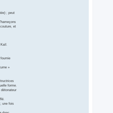
tée) ; peut
 d'hameçons
 couture, et
 Kaïl.
 fournie
turne »
tructrices
uelle forme.
e détonateur
flé.
; une fois
ra donc