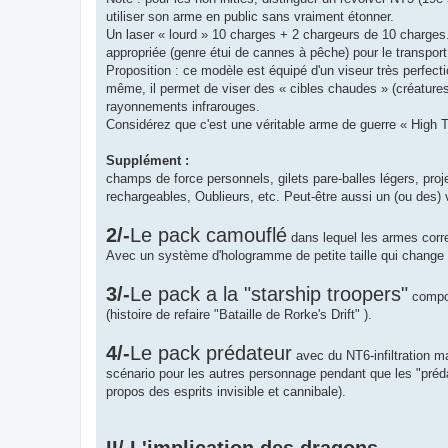
utiliser son arme en public sans vraiment étonner.
Un laser « lourd » 10 charges + 2 chargeurs de 10 charges.
appropriée (genre étui de cannes à pêche) pour le transport
Proposition : ce modèle est équipé d'un viseur très perfect
même, il permet de viser des « cibles chaudes » (créatures
rayonnements infrarouges.
Considérez que c'est une véritable arme de guerre « High T
Supplément :
champs de force personnels, gilets pare-balles légers, proj
rechargeables, Oublieurs, etc. Peut-être aussi un (ou des) vé
2/-
Le pack camouflé
dans lequel les armes corre
Avec un système d'hologramme de petite taille qui change l
3/-
Le pack a la "starship troopers"
compor
(histoire de refaire "Bataille de Rorke's Drift" ).
4/-
Le pack prédateur
avec du NT6-infiltration m
scénario pour les autres personnage pendant que les "préd
propos des esprits invisible et cannibale).
II/ L'implication des dragons