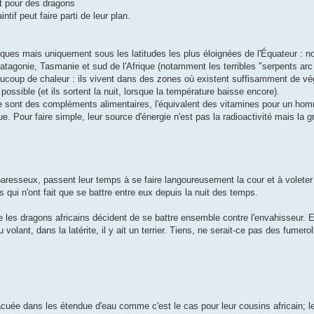
t pour des dragons
ntif peut faire parti de leur plan.
iques mais uniquement sous les latitudes les plus éloignées de l'Équateur : n
agonie, Tasmanie et sud de l'Afrique (notamment les terribles "serpents arc 
eaucoup de chaleur : ils vivent dans des zones où existent suffisamment de v
possible (et ils sortent la nuit, lorsque la température baisse encore).
 ce sont des compléments alimentaires, l'équivalent des vitamines pour un ho
Pour faire simple, leur source d'énergie n'est pas la radioactivité mais la gr
aresseux, passent leur temps à se faire langoureusement la cour et à voleter 
s qui n'ont fait que se battre entre eux depuis la nuit des temps.
ue les dragons africains décident de se battre ensemble contre l'envahisseur. En
lant, dans la latérite, il y ait un terrier. Tiens, ne serait-ce pas des fumerol
vacuée dans les étendue d'eau comme c'est le cas pour leur cousins africain; l