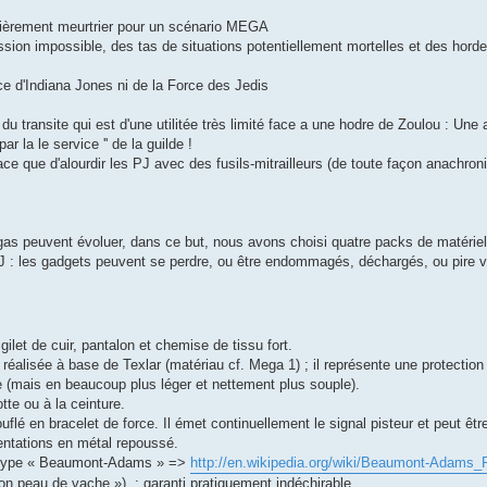
ulièrement meurtrier pour un scénario MEGA
ission impossible, des tas de situations potentiellement mortelles et des hord
e d'Indiana Jones ni de la Force des Jedis
transite qui est d'une utilitée très limité face a une hodre de Zoulou : Une
r la le service '' de la guilde !
ce que d'alourdir les PJ avec des fusils-mitrailleurs (de toute façon anachron
Megas peuvent évoluer, dans ce but, nous avons choisi quatre packs de matériel
 : les gadgets peuvent se perdre, ou être endommagés, déchargés, ou pire v
ilet de cuir, pantalon et chemise de tissu fort.
ie réalisée à base de Texlar (matériau cf. Mega 1) ; il représente une protectio
cle (mais en beaucoup plus léger et nettement plus souple).
tte ou à la ceinture.
uflé en bracelet de force. Il émet continuellement le signal pisteur et peut ê
entations en métal repoussé.
de type « Beaumont-Adams » =>
http://en.wikipedia.org/wiki/Beaumont-Adams_
on peau de vache ») ; garanti pratiquement indéchirable.