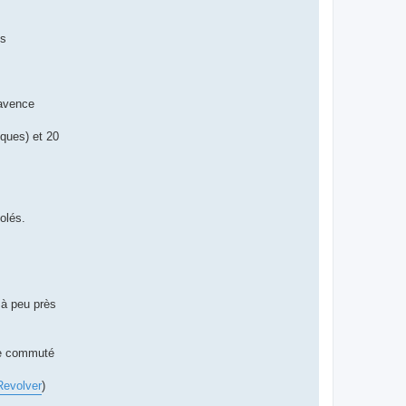
es
 avence
iques) et 20
olés.
n à peu près
tre commuté
Revolver
)