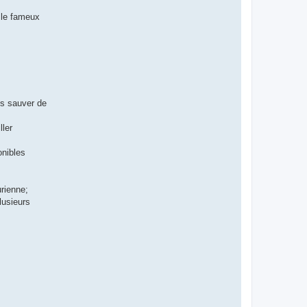
 le fameux
es sauver de
ller
onibles
rienne;
lusieurs