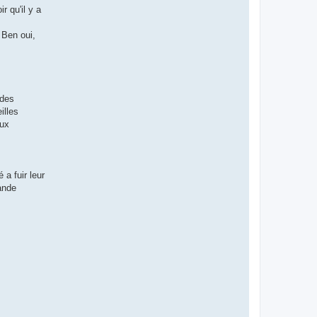
 qu'il y a
 Ben oui,
 des
illes
eux
 a fuir leur
rande