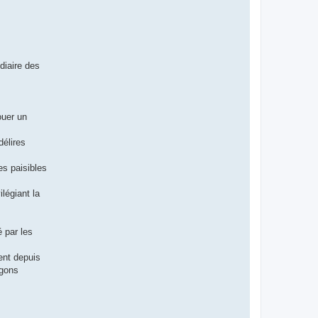
diaire des
ouer un
délires
es paisibles
légiant la
é par les
ent depuis
agons