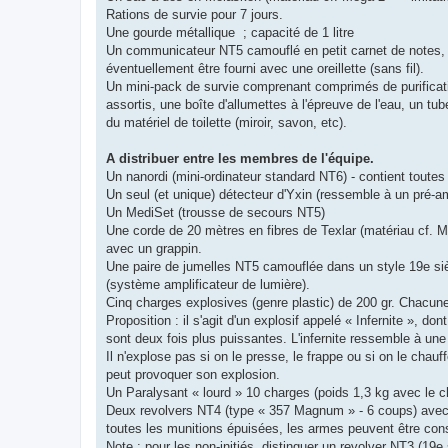
Rations de survie pour 7 jours.
Une gourde métallique ; capacité de 1 litre
Un communicateur NT5 camouflé en petit carnet de notes, ou 
éventuellement être fourni avec une oreillette (sans fil).
Un mini-pack de survie comprenant comprimés de purificatio
assortis, une boîte d'allumettes à l'épreuve de l'eau, un tube
du matériel de toilette (miroir, savon, etc).
A distribuer entre les membres de l'équipe.
Un nanordi (mini-ordinateur standard NT6) - contient toutes 
Un seul (et unique) détecteur d'Yxin (ressemble à un pré-am
Un MediSet (trousse de secours NT5)
Une corde de 20 mètres en fibres de Texlar (matériau cf. M
avec un grappin.
Une paire de jumelles NT5 camouflée dans un style 19e siècl
(système amplificateur de lumière).
Cinq charges explosives (genre plastic) de 200 gr. Chacun
Proposition : il s'agit d'un explosif appelé « Infernite », d
sont deux fois plus puissantes. L'infernite ressemble à une 
Il n'explose pas si on le presse, le frappe ou si on le ch
peut provoquer son explosion.
Un Paralysant « lourd » 10 charges (poids 1,3 kg avec le c
Deux revolvers NT4 (type « 357 Magnum » - 6 coups) avec 36 
toutes les munitions épuisées, les armes peuvent être con
Note : pour les non-initiés, distinguer un revolver NT3 (19