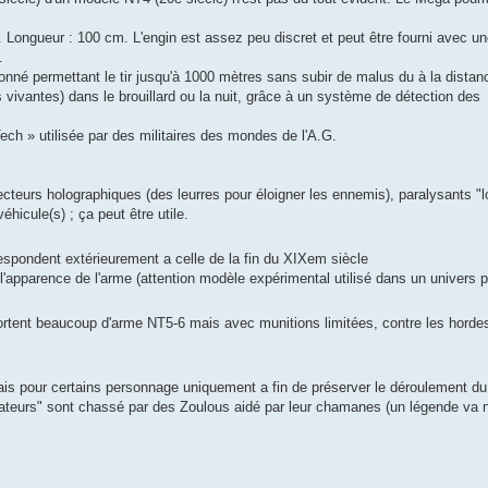
 Longueur : 100 cm. L'engin est assez peu discret et peut être fourni avec un
.
ionné permettant le tir jusqu'à 1000 mètres sans subir de malus du à la distan
 vivantes) dans le brouillard ou la nuit, grâce à un système de détection des
ech » utilisée par des militaires des mondes de l'A.G.
ecteurs holographiques (des leurres pour éloigner les ennemis), paralysants "l
hicule(s) ; ça peut être utile.
spondent extérieurement a celle de la fin du XIXem siècle
'apparence de l'arme (attention modèle expérimental utilisé dans un univers pa
tent beaucoup d'arme NT5-6 mais avec munitions limitées, contre les horde
ais pour certains personnage uniquement a fin de préserver le déroulement du
ateurs" sont chassé par des Zoulous aidé par leur chamanes (un légende va n