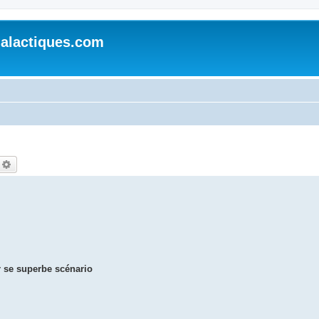
alactiques.com
echercher
Recherche avancée
r se superbe scénario