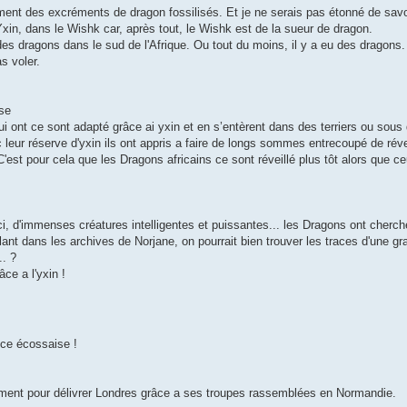
ment des excréments de dragon fossilisés. Et je ne serais pas étonné de savoir
in, dans le Wishk car, après tout, le Wishk est de la sueur de dragon.
es dragons dans le sud de l'Afrique. Ou tout du moins, il y a eu des dragons.
s voler.
rse
i ont ce sont adapté grâce ai yxin et en s’entèrent dans des terriers ou sous
c leur réserve d'yxin ils ont appris a faire de longs sommes entrecoupé de réve
'est pour cela que les Dragons africains ce sont réveillé plus tôt alors que c
i, d'immenses créatures intelligentes et puissantes... les Dragons ont cherché
llant dans les archives de Norjane, on pourrait bien trouver les traces d'une g
.. ?
âce a l'yxin !
nce écossaise !
ement pour délivrer Londres grâce a ses troupes rassemblées en Normandie.