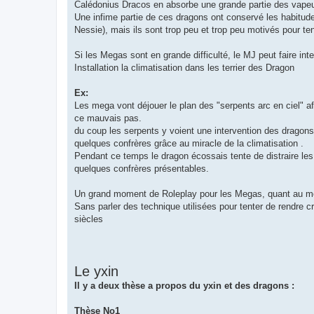
Calédonius Dracos en absorbe une grande partie des vapeu
Une infime partie de ces dragons ont conservé les habitude
Nessie), mais ils sont trop peu et trop peu motivés pour ten
Si les Megas sont en grande difficulté, le MJ peut faire in
Installation la climatisation dans les terrier des Dragon
Ex:
Les mega vont déjouer le plan des "serpents arc en ciel" af
ce mauvais pas.
du coup les serpents y voient une intervention des dragons a
quelques confrères grâce au miracle de la climatisation .
Pendant ce temps le dragon écossais tente de distraire les 
quelques confrères présentables.
Un grand moment de Roleplay pour les Megas, quant au moye
Sans parler des technique utilisées pour tenter de rendre c
siècles
Le yxin
Il y a deux thèse a propos du yxin et des dragons :
Thèse No1