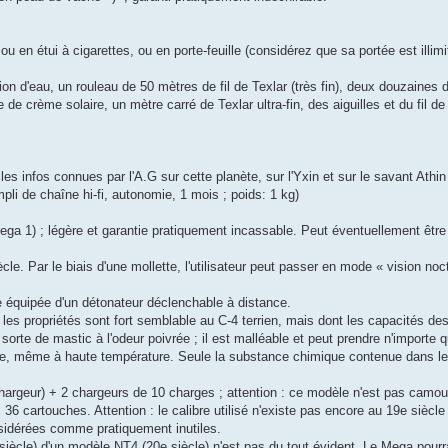
en étui à cigarettes, ou en porte-feuille (considérez que sa portée est illimi
n d'eau, un rouleau de 50 mètres de fil de Texlar (très fin), deux douzaines
 de crème solaire, un mètre carré de Texlar ultra-fin, des aiguilles et du fil de
les infos connues par l'A.G sur cette planète, sur l'Yxin et sur le savant Athin
pli de chaîne hi-fi, autonomie, 1 mois ; poids: 1 kg)
ega 1) ; légère et garantie pratiquement incassable. Peut éventuellement être
e. Par le biais d'une mollette, l'utilisateur peut passer en mode « vision noc
e équipée d'un détonateur déclenchable à distance.
ont les propriétés sont fort semblable au C-4 terrien, mais dont les capacités des
sorte de mastic à l'odeur poivrée ; il est malléable et peut prendre n'importe q
auffe, même à haute température. Seule la substance chimique contenue dans l
hargeur) + 2 chargeurs de 10 charges ; attention : ce modèle n'est pas camou
cartouches. Attention : le calibre utilisé n'existe pas encore au 19e siècle 
sidérées comme pratiquement inutiles.
e siècle) d'un modèle NT4 (20e siècle) n'est pas du tout évident. Le Mega pour