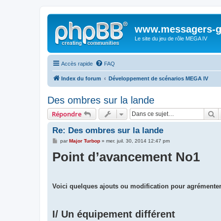
www.messagers-g
Le site du jeu de rôle MEGA IV
Accès rapide
FAQ
Index du forum
Développement de scénarios MEGA IV
Des ombres sur la lande
R
Répondre
Re: Des ombres sur la lande
M
par
Major Turbop
»
mer. juil. 30, 2014 12:47 pm
e
Point d’avancement No1
s
s
a
g
e
Voici quelques ajouts ou modification pour agrémente
I/ Un équipement différent