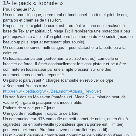
1/-
le pack « foxhole »
Pour chaque P.J.
Un costume d'époque, genre rural et fonctionnel : bottes et gilet de cuir,
pantalon et chemise de tissu fort.
Proposition : le « gilet de cuir » est – en réalité – une copie réalisée à
base de Texlar (matériau cf. Mega 1) ; il représente une protection à peu
près équivalente à celle d'un gilet pare-balle terrien du 20e siècle (mais en
beaucoup plus léger et nettement plus souple).
Un couteau de survie multi-usages ; peut s'attacher à la botte ou à la
ceinture.
Un localisateur-pisteur (portée normale : 250 mètres), camouflé en
bracelet de force. Il émet continuellement le signal pisteur et peut être
commuté en localisateur par une simple pression sur une des
ornementations en métal repoussé.
Un pistolet paralysant 4 charges (camouflé en revolver de type
« Beaumont-Adams » =>
http://en.wikipedia.org/wiki/Beaumont-Adams_Revolver
)
Un sac à dos en Molaskon (matériau cf. Mega 2 – « imitation peau de
vache ») ; garanti pratiquement indéchirable.
Rations de survie pour 7 jours.
Une gourde métallique ; capacité de 1 litre
Un communicateur NT5 camouflé en petit carnet de notes, ou en étui à
cigarettes, ou en porte-feuille (considérez que sa portée est illimitée) ;
peut éventuellement être fourni avec une oreillette (sans fil).
Un mini-pack de survie comprenant comprimés de purification d'eau, un