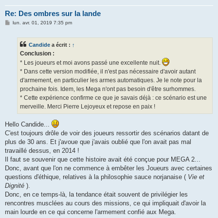
Re: Des ombres sur la lande
M
lun. avr. 01, 2019 7:35 pm
e
s
s
Candide
a écrit :
↑
a
g
Conclusion :
e
* Les joueurs et moi avons passé une excellente nuit.
* Dans cette version modifiée, il n'est pas nécessaire d'avoir autant
d'armement, en particulier les armes automatiques. Je le note pour la
prochaine fois. Idem, les Mega n'ont pas besoin d'être surhommes.
* Cette expérience confirme ce que je savais déjà : ce scénario est une
merveille. Merci Pierre Lejoyeux et repose en paix !
Hello Candide...
C'est toujours drôle de voir des joueurs ressortir des scénarios datant de
plus de 30 ans. Et j'avoue que j'avais oublié que l'on avait pas mal
travaillé dessus, en 2014 !
Il faut se souvenir que cette histoire avait été conçue pour MEGA 2...
Donc, avant que l'on ne commence à embêter les Joueurs avec certaines
questions d'éthique, relatives à la philosophie sauce norjanaise (
Vie et
Dignité
).
Donc, en ce temps-là, la tendance était souvent de privilégier les
rencontres musclées au cours des missions, ce qui impliquait d'avoir la
main lourde en ce qui concerne l'armement confié aux Mega.