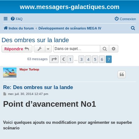
www.messagers-galactiques.com
FAQ
Connexion
R
Index du forum
Développement de scénarios MEGA IV
e
Des ombres sur la lande
c
Rechercher
Recherche 
Répondre
h
e
Page
7
sur
7
1
3
4
5
6
7
Précédente
63 messages
…
r
Major Turbop
c
h
Re: Des ombres sur la lande
e
M
mer. juil. 30, 2014 12:47 pm
r
e
Point d’avancement No1
s
s
a
g
e
Voici quelques ajouts ou modification pour agrémenter se superbe
scénario