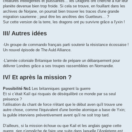
créatures intelligentes et puissantes... les Dragons ont cherché a fuir leur
planète devenue bien trop froide. Si cela se trouve, en fouillant dans les
archives de Norjane, on pourrait bien trouver les traces d'une grande
migration saurienne ; peut être les ancêtres des Guetteurs... ?
Sur cette version de la terre, les dragons ont pu survivre grâce a l'yxin !
III/ Autres idées
-Un groupe de commando français parti soutenir la résistance écossaise !
Un nouvel épisode de The Auld Alliance.
-L'armée coloniale Britanique tente de prépare un débarquement pour
délivrer Londres grâce a ses troupes rassemblées en Normandie.
IV/ Et après la mission ?
Possibilité No1
Les britanniques gagnent la guerre
Et si c’était Kaïl qui risquais de déséquilibré ce monde par sa seul
présence ?
l'utilisation du chant de force n'étant que le début aven qu'il trouve une
autre chose, comme l'équivalent d'une bombe atomique a base de Yxin;
la guilde interviens préventivement avent qu'il ne soit trop tard.
D’ailleurs, si la mission échoue ou que Kail et les anglais gagne cette
guerre, rien n’empêche de faire une suite dans laquelle l’Angleterre est