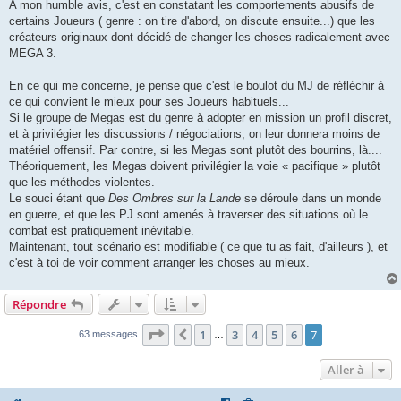
A mon humble avis, c'est en constatant les comportements abusifs de
certains Joueurs ( genre : on tire d'abord, on discute ensuite...) que les
créateurs originaux dont décidé de changer les choses radicalement avec
MEGA 3.
En ce qui me concerne, je pense que c'est le boulot du MJ de réfléchir à
ce qui convient le mieux pour ses Joueurs habituels...
Si le groupe de Megas est du genre à adopter en mission un profil discret,
et à privilégier les discussions / négociations, on leur donnera moins de
matériel offensif. Par contre, si les Megas sont plutôt des bourrins, là....
Théoriquement, les Megas doivent privilégier la voie « pacifique » plutôt
que les méthodes violentes.
Le souci étant que
Des Ombres sur la Lande
se déroule dans un monde
en guerre, et que les PJ sont amenés à traverser des situations où le
combat est pratiquement inévitable.
Maintenant, tout scénario est modifiable ( ce que tu as fait, d'ailleurs ), et
c'est à toi de voir comment arranger les choses au mieux.
Répondre
Page
7
sur
7
1
3
4
5
6
7
Précédente
63 messages
…
Aller à