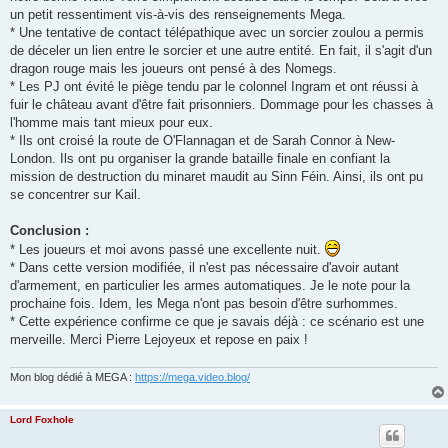
un petit ressentiment vis-à-vis des renseignements Mega.
* Une tentative de contact télépathique avec un sorcier zoulou a permis
de déceler un lien entre le sorcier et une autre entité. En fait, il s'agit d'un
dragon rouge mais les joueurs ont pensé à des Nomegs.
* Les PJ ont évité le piège tendu par le colonnel Ingram et ont réussi à
fuir le château avant d'être fait prisonniers. Dommage pour les chasses à
l'homme mais tant mieux pour eux.
* Ils ont croisé la route de O'Flannagan et de Sarah Connor à New-
London. Ils ont pu organiser la grande bataille finale en confiant la
mission de destruction du minaret maudit au Sinn Féin. Ainsi, ils ont pu
se concentrer sur Kail.
Conclusion :
* Les joueurs et moi avons passé une excellente nuit.
* Dans cette version modifiée, il n'est pas nécessaire d'avoir autant
d'armement, en particulier les armes automatiques. Je le note pour la
prochaine fois. Idem, les Mega n'ont pas besoin d'être surhommes.
* Cette expérience confirme ce que je savais déjà : ce scénario est une
merveille. Merci Pierre Lejoyeux et repose en paix !
Mon blog dédié à MEGA :
https://mega.video.blog/
Lord Foxhole