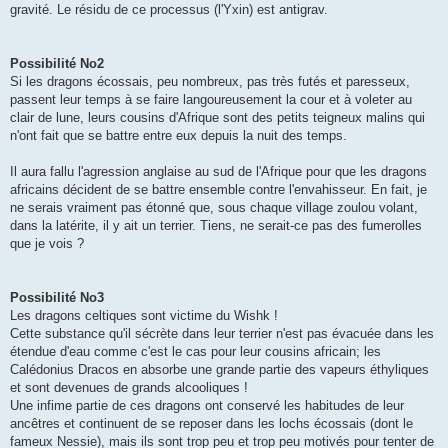
gravité. Le résidu de ce processus (l'Yxin) est antigrav.
Possibilité No2
Si les dragons écossais, peu nombreux, pas très futés et paresseux,
passent leur temps à se faire langoureusement la cour et à voleter au
clair de lune, leurs cousins d'Afrique sont des petits teigneux malins qui
n'ont fait que se battre entre eux depuis la nuit des temps.
Il aura fallu l'agression anglaise au sud de l'Afrique pour que les dragons
africains décident de se battre ensemble contre l'envahisseur. En fait, je
ne serais vraiment pas étonné que, sous chaque village zoulou volant,
dans la latérite, il y ait un terrier. Tiens, ne serait-ce pas des fumerolles
que je vois ?
Possibilité No3
Les dragons celtiques sont victime du Wishk !
Cette substance qu'il sécrète dans leur terrier n'est pas évacuée dans les
étendue d'eau comme c'est le cas pour leur cousins africain; les
Calédonius Dracos en absorbe une grande partie des vapeurs éthyliques
et sont devenues de grands alcooliques !
Une infime partie de ces dragons ont conservé les habitudes de leur
ancêtres et continuent de se reposer dans les lochs écossais (dont le
fameux Nessie), mais ils sont trop peu et trop peu motivés pour tenter de