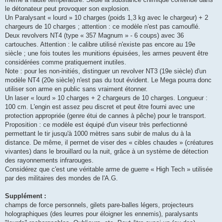
le détonateur peut provoquer son explosion.
Un Paralysant « lourd » 10 charges (poids 1,3 kg avec le chargeur) + 2
chargeurs de 10 charges ; attention : ce modèle n'est pas camouflé.
Deux revolvers NT4 (type « 357 Magnum » - 6 coups) avec 36
cartouches. Attention : le calibre utilisé n'existe pas encore au 19e
siècle ; une fois toutes les munitions épuisées, les armes peuvent être
considérées comme pratiquement inutiles.
Note : pour les non-initiés, distinguer un revolver NT3 (19e siècle) d'un
modèle NT4 (20e siècle) n'est pas du tout évident. Le Mega pourra donc
utiliser son arme en public sans vraiment étonner.
Un laser « lourd » 10 charges + 2 chargeurs de 10 charges. Longueur :
100 cm. L'engin est assez peu discret et peut être fourni avec une
protection appropriée (genre étui de cannes à pêche) pour le transport.
Proposition : ce modèle est équipé d'un viseur très perfectionné
permettant le tir jusqu'à 1000 mètres sans subir de malus du à la
distance. De même, il permet de viser des « cibles chaudes » (créatures
vivantes) dans le brouillard ou la nuit, grâce à un système de détection
des rayonnements infrarouges.
Considérez que c'est une véritable arme de guerre « High Tech » utilisée
par des militaires des mondes de l'A.G.
Supplément :
champs de force personnels, gilets pare-balles légers, projecteurs
holographiques (des leurres pour éloigner les ennemis), paralysants