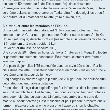
rouleau de 50 mètres de fil de Texlar (très fin), deux douzaines
d'hameçons assortis, une boîte d'allumettes à l'épreuve de l'eau, un tube
de crème solaire, un mètre carré de Texlar ultra-fin, des aiguilles et du fil
de couture, et du matériel de toilette (miroir, savon, etc).
A distribuer entre les membres de l'équipe.
Un nanordi (mini-ordinateur standard NT6) - contient toutes les infos
connues par l'A.G sur cette planète, sur l'Yxin et sur le savant Athin Kaïl.
Un seul (et unique) détecteur d'Yxin (ressemble à un pré-ampli de chaîne
hi-fi, autonomie, 1 mois ; poids: 1 kg)
Un MediSet (trousse de secours NT5)
Une corde de 20 mètres en fibres de Texlar (matériau cf. Mega 1) ; légère
et garantie pratiquement incassable. Peut éventuellement être fournie
avec un grappin.
Une paire de jumelles NT5 camouflée dans un style 19e siècle. Par le
biais d'une mollette, l'utilisateur peut passer en mode « vision nocturne »
(système amplificateur de lumière).
Cinq charges explosives (genre plastic) de 200 gr. Chacune équipée d'un
détonateur déclenchable à distance.
Proposition : il s'agit d'un explosif appelé « Infernite », dont les propriétés
sont fort semblable au C-4 terrien, mais dont les capacités destructrices
sont deux fois plus puissantes. L'infernite ressemble à une sorte de
mastic à l'odeur poivrée ; il est malléable et peut prendre n'importe quelle
forme. Il n'explose pas si on le presse, le frappe ou si on le chauffe,
même à haute température. Seule la substance chimique contenue dans