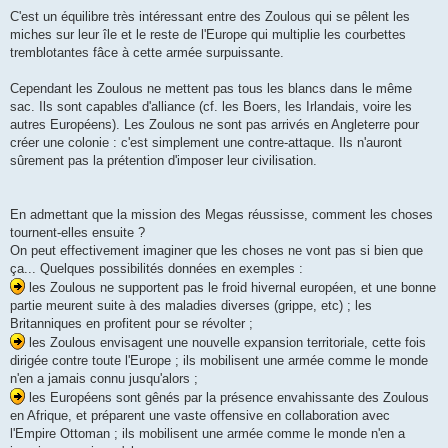
C'est un équilibre très intéressant entre des Zoulous qui se pêlent les
miches sur leur île et le reste de l'Europe qui multiplie les courbettes
tremblotantes fâce à cette armée surpuissante.
Cependant les Zoulous ne mettent pas tous les blancs dans le même
sac. Ils sont capables d'alliance (cf. les Boers, les Irlandais, voire les
autres Européens). Les Zoulous ne sont pas arrivés en Angleterre pour
créer une colonie : c'est simplement une contre-attaque. Ils n'auront
sûrement pas la prétention d'imposer leur civilisation.
En admettant que la mission des Megas réussisse, comment les choses
tournent-elles ensuite ?
On peut effectivement imaginer que les choses ne vont pas si bien que
ça... Quelques possibilités données en exemples :
les Zoulous ne supportent pas le froid hivernal européen, et une bonne
partie meurent suite à des maladies diverses (grippe, etc) ; les
Britanniques en profitent pour se révolter ;
les Zoulous envisagent une nouvelle expansion territoriale, cette fois
dirigée contre toute l'Europe ; ils mobilisent une armée comme le monde
n'en a jamais connu jusqu'alors ;
les Européens sont gênés par la présence envahissante des Zoulous
en Afrique, et préparent une vaste offensive en collaboration avec
l'Empire Ottoman ; ils mobilisent une armée comme le monde n'en a