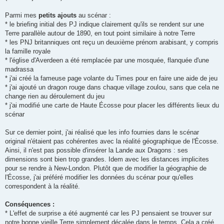
Parmi mes
petits ajouts
au scénar :
* le briefing initial des PJ indique clairement qu'ils se rendent sur une
Terre parallèle autour de 1890, en tout point similaire à notre Terre
* les PNJ britanniques ont reçu un deuxième prénom arabisant, y compris
la famille royale
* l'église d'Averdeen a été remplacée par une mosquée, flanquée d'une
madrassa
* j'ai créé la fameuse page volante du Times pour en faire une aide de jeu
* j'ai ajouté un dragon rouge dans chaque village zoulou, sans que cela ne
change rien au déroulement du jeu
* j'ai modifié une carte de Haute Écosse pour placer les différents lieux du
scénar
Sur ce dernier point, j'ai réalisé que les info fournies dans le scénar
original n'étaient pas cohérentes avec la réalité géographique de l'Écosse.
Ainsi, il n'est pas possible d'insérer la Lande aux Dragons : ses
dimensions sont bien trop grandes. Idem avec les distances implicites
pour se rendre à New-London. Plutôt que de modifier la géographie de
l'Écosse, j'ai préféré modifier les données du scénar pour qu'elles
correspondent à la réalité.
Conséquences :
* L'effet de surprise a été augmenté car les PJ pensaient se trouver sur
notre bonne vieille Terre simplement décalée dans le temps. Cela a créé