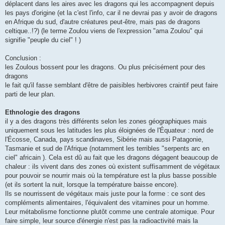
déplacent dans les aires avec les dragons qui les accompagnent depuis
les pays d'origine (et la c'est l'info, car il ne devrai pas y avoir de dragons
en Afrique du sud, d'autre créatures peut-être, mais pas de dragons
celtique..!?) (le terme Zoulou viens de l'expression "ama Zoulou" qui
signifie "peuple du ciel" ! )
Conclusion :
les Zoulous bossent pour les dragons. Ou plus précisément pour des
dragons
le fait qu'il fasse semblant d'être de paisibles herbivores craintif peut faire
parti de leur plan.
Ethnologie des dragons
il y a des dragons très différents selon les zones géographiques mais
uniquement sous les latitudes les plus éloignées de l'Équateur : nord de
l'Écosse, Canada, pays scandinaves, Sibérie mais aussi Patagonie,
Tasmanie et sud de l'Afrique (notamment les terribles "serpents arc en
ciel" africain ). Cela est dû au fait que les dragons dégagent beaucoup de
chaleur : ils vivent dans des zones où existent suffisamment de végétaux
pour pouvoir se nourrir mais où la température est la plus basse possible
(et ils sortent la nuit, lorsque la température baisse encore).
Ils se nourrissent de végétaux mais juste pour la forme : ce sont des
compléments alimentaires, l'équivalent des vitamines pour un homme.
Leur métabolisme fonctionne plutôt comme une centrale atomique. Pour
faire simple, leur source d'énergie n'est pas la radioactivité mais la