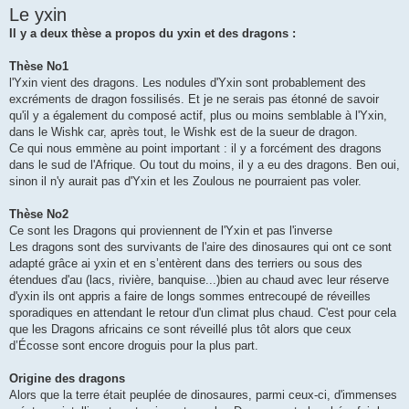
Le yxin
Il y a deux thèse a propos du yxin et des dragons :
Thèse No1
l'Yxin vient des dragons. Les nodules d'Yxin sont probablement des
excréments de dragon fossilisés. Et je ne serais pas étonné de savoir
qu'il y a également du composé actif, plus ou moins semblable à l'Yxin,
dans le Wishk car, après tout, le Wishk est de la sueur de dragon.
Ce qui nous emmène au point important : il y a forcément des dragons
dans le sud de l'Afrique. Ou tout du moins, il y a eu des dragons. Ben oui,
sinon il n'y aurait pas d'Yxin et les Zoulous ne pourraient pas voler.
Thèse No2
Ce sont les Dragons qui proviennent de l'Yxin et pas l'inverse
Les dragons sont des survivants de l'aire des dinosaures qui ont ce sont
adapté grâce ai yxin et en s’entèrent dans des terriers ou sous des
étendues d'au (lacs, rivière, banquise...)bien au chaud avec leur réserve
d'yxin ils ont appris a faire de longs sommes entrecoupé de réveilles
sporadiques en attendant le retour d'un climat plus chaud. C'est pour cela
que les Dragons africains ce sont réveillé plus tôt alors que ceux
d’Écosse sont encore droguis pour la plus part.
Origine des dragons
Alors que la terre était peuplée de dinosaures, parmi ceux-ci, d'immenses