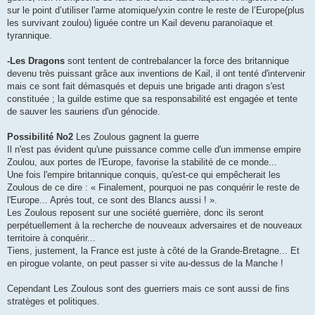
sur le point d’utiliser l'arme atomique/yxin contre le reste de l’Europe(plus
les survivant zoulou) liguée contre un Kail devenu paranoïaque et
tyrannique.
-Les Dragons
sont tentent de contrebalancer la force des britannique
devenu très puissant grâce aux inventions de Kail, il ont tenté d'intervenir
mais ce sont fait démasqués et depuis une brigade anti dragon s'est
constituée ; la guilde estime que sa responsabilité est engagée et tente
de sauver les sauriens d'un génocide.
Possibilité No2
Les Zoulous gagnent la guerre
Il n'est pas évident qu'une puissance comme celle d'un immense empire
Zoulou, aux portes de l'Europe, favorise la stabilité de ce monde...
Une fois l'empire britannique conquis, qu'est-ce qui empêcherait les
Zoulous de ce dire : « Finalement, pourquoi ne pas conquérir le reste de
l'Europe... Après tout, ce sont des Blancs aussi ! ».
Les Zoulous reposent sur une société guerrière, donc ils seront
perpétuellement à la recherche de nouveaux adversaires et de nouveaux
territoire à conquérir...
Tiens, justement, la France est juste à côté de la Grande-Bretagne... Et
en pirogue volante, on peut passer si vite au-dessus de la Manche !
Cependant Les Zoulous sont des guerriers mais ce sont aussi de fins
stratèges et politiques.