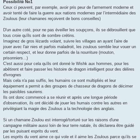
Possibilité No1
Ceux ci peuvent, par exemple, avoir pris peur de l'armement moderne et
avoir tenté de faire la guerre aux nations modernes par l’intermédiaire des
Zoulous (leur chamanes reçoivent de bons conseilles)
D'un autre coté, pour ne pas éveiller les soupçons, ils se débrouillent que
tous croie qu'ils sont de sombre crétins.
Imaginez de gros lézards volant, suivre les villages an ayant l'aire de
jouer avec l'air nies et parfois maladroit, les zoulous semble leur vouer un
certain respect, et leur donne parfois de la nourriture (mouton,
prisonniers...)
C'est aussi pour cela qu'ils ont donné le Wishk aux hommes, pour les
abêtirent et faire passer les histoire de dragon intelligent pour des délires
d'ivrognes
Mais cela n'a pas suffis, les humains ce sont multipliés et leur
équipement a permit a des groupes de chasseur de dragons de décimer
les paisibles sauriens.
Ils ont donc commencé a se réunir et après une longue période
d'observation, ils ont décidé de jouer les humais contre les autres en
privilégiant la magie des Zoulous a la technologie des anglais.
Si un chamane Zoulou est interrogé/torturé sur les raisons d'une
campagne militaire aussi loin de leur terre natale, ils déclarera être guidé
par les puisant esprits du vent.
Les esprits du vent aime ce qui vole et il aime les Zoulous parce qu’ils se