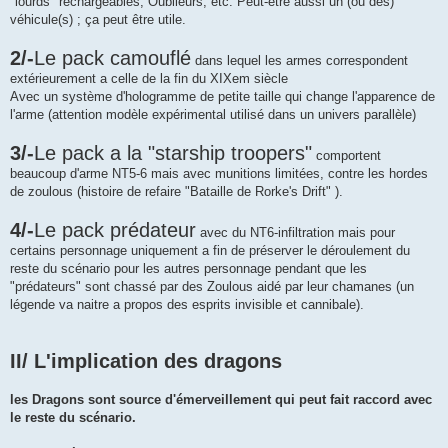
"lourds" rechargeables, Oublieurs, etc. Peut-être aussi un (ou des)
véhicule(s) ; ça peut être utile.
2/-
Le pack camouflé
dans lequel les armes correspondent
extérieurement a celle de la fin du XIXem siècle
Avec un système d'hologramme de petite taille qui change l'apparence de
l'arme (attention modèle expérimental utilisé dans un univers parallèle)
3/-
Le pack a la "starship troopers"
comportent
beaucoup d'arme NT5-6 mais avec munitions limitées, contre les hordes
de zoulous (histoire de refaire "Bataille de Rorke's Drift" ).
4/-
Le pack prédateur
avec du NT6-infiltration mais pour
certains personnage uniquement a fin de préserver le déroulement du
reste du scénario pour les autres personnage pendant que les
"prédateurs" sont chassé par des Zoulous aidé par leur chamanes (un
légende va naitre a propos des esprits invisible et cannibale).
II/ L'implication des dragons
les Dragons sont source d'émerveillement qui peut fait raccord avec
le reste du scénario.