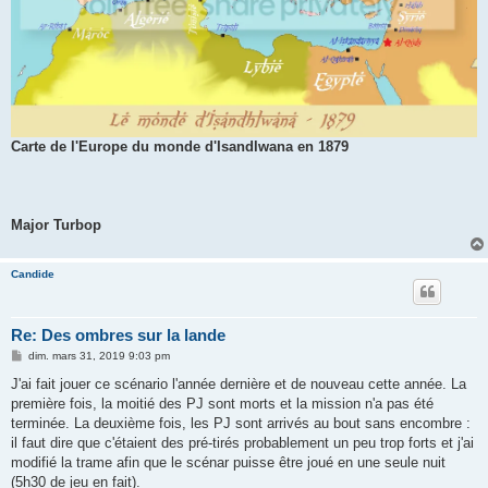
Carte de l'Europe du monde d'Isandlwana en 1879
Major Turbop
Candide
Re: Des ombres sur la lande
M
dim. mars 31, 2019 9:03 pm
e
s
J'ai fait jouer ce scénario l'année dernière et de nouveau cette année. La
s
première fois, la moitié des PJ sont morts et la mission n'a pas été
a
g
terminée. La deuxième fois, les PJ sont arrivés au bout sans encombre :
e
il faut dire que c'étaient des pré-tirés probablement un peu trop forts et j'ai
modifié la trame afin que le scénar puisse être joué en une seule nuit
(5h30 de jeu en fait).