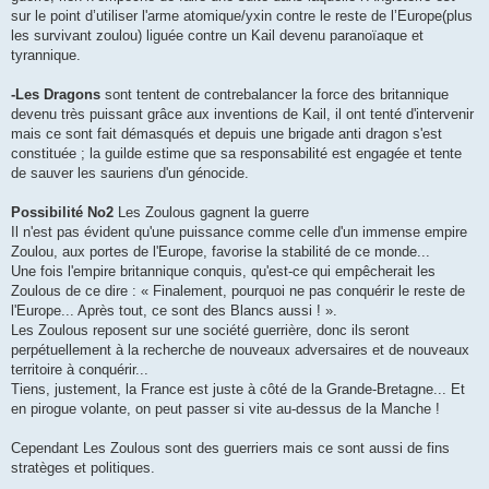
sur le point d’utiliser l'arme atomique/yxin contre le reste de l’Europe(plus
les survivant zoulou) liguée contre un Kail devenu paranoïaque et
tyrannique.
-Les Dragons
sont tentent de contrebalancer la force des britannique
devenu très puissant grâce aux inventions de Kail, il ont tenté d'intervenir
mais ce sont fait démasqués et depuis une brigade anti dragon s'est
constituée ; la guilde estime que sa responsabilité est engagée et tente
de sauver les sauriens d'un génocide.
Possibilité No2
Les Zoulous gagnent la guerre
Il n'est pas évident qu'une puissance comme celle d'un immense empire
Zoulou, aux portes de l'Europe, favorise la stabilité de ce monde...
Une fois l'empire britannique conquis, qu'est-ce qui empêcherait les
Zoulous de ce dire : « Finalement, pourquoi ne pas conquérir le reste de
l'Europe... Après tout, ce sont des Blancs aussi ! ».
Les Zoulous reposent sur une société guerrière, donc ils seront
perpétuellement à la recherche de nouveaux adversaires et de nouveaux
territoire à conquérir...
Tiens, justement, la France est juste à côté de la Grande-Bretagne... Et
en pirogue volante, on peut passer si vite au-dessus de la Manche !
Cependant Les Zoulous sont des guerriers mais ce sont aussi de fins
stratèges et politiques.