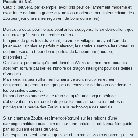
Possibilité No1
Ceux ci peuvent, par exemple, avoir pris peur de l'armement moderne et
avoir tenté de faire la guerre aux nations modernes par l’intermédiaire des
Zoulous (leur chamanes reçoivent de bons conseilles)
D'un autre coté, pour ne pas éveiller les soupçons, ils se débrouillent que
tous croie qu'ils sont de sombre crétins.
Imaginez de gros lézards volant, suivre les villages an ayant l'aire de
jouer avec l'air nies et parfois maladroit, les zoulous semble leur vouer un
certain respect, et leur donne parfois de la nourriture (mouton,
prisonniers...)
C'est aussi pour cela qu'ils ont donné le Wishk aux hommes, pour les
abêtirent et faire passer les histoire de dragon intelligent pour des délires
d'ivrognes
Mais cela n'a pas suffis, les humains ce sont multipliés et leur
équipement a permit a des groupes de chasseur de dragons de décimer
les paisibles sauriens.
Ils ont donc commencé a se réunir et après une longue période
d'observation, ils ont décidé de jouer les humais contre les autres en
privilégiant la magie des Zoulous a la technologie des anglais.
Si un chamane Zoulou est interrogé/torturé sur les raisons d'une
campagne militaire aussi loin de leur terre natale, ils déclarera être guidé
par les puisant esprits du vent.
Les esprits du vent aime ce qui vole et il aime les Zoulous parce qu’ils se