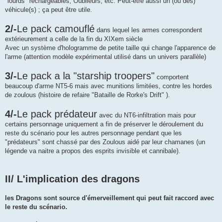
"lourds" rechargeables, Oublieurs, etc. Peut-être aussi un (ou des)
véhicule(s) ; ça peut être utile.
2/-
Le pack camouflé
dans lequel les armes correspondent
extérieurement a celle de la fin du XIXem siècle
Avec un système d'hologramme de petite taille qui change l'apparence de
l'arme (attention modèle expérimental utilisé dans un univers parallèle)
3/-
Le pack a la "starship troopers"
comportent
beaucoup d'arme NT5-6 mais avec munitions limitées, contre les hordes
de zoulous (histoire de refaire "Bataille de Rorke's Drift" ).
4/-
Le pack prédateur
avec du NT6-infiltration mais pour
certains personnage uniquement a fin de préserver le déroulement du
reste du scénario pour les autres personnage pendant que les
"prédateurs" sont chassé par des Zoulous aidé par leur chamanes (un
légende va naitre a propos des esprits invisible et cannibale).
II/ L'implication des dragons
les Dragons sont source d'émerveillement qui peut fait raccord avec
le reste du scénario.