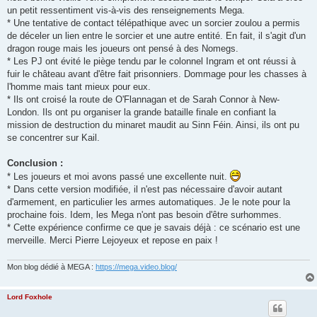
un petit ressentiment vis-à-vis des renseignements Mega.
* Une tentative de contact télépathique avec un sorcier zoulou a permis
de déceler un lien entre le sorcier et une autre entité. En fait, il s'agit d'un
dragon rouge mais les joueurs ont pensé à des Nomegs.
* Les PJ ont évité le piège tendu par le colonnel Ingram et ont réussi à
fuir le château avant d'être fait prisonniers. Dommage pour les chasses à
l'homme mais tant mieux pour eux.
* Ils ont croisé la route de O'Flannagan et de Sarah Connor à New-
London. Ils ont pu organiser la grande bataille finale en confiant la
mission de destruction du minaret maudit au Sinn Féin. Ainsi, ils ont pu
se concentrer sur Kail.
Conclusion :
* Les joueurs et moi avons passé une excellente nuit.
* Dans cette version modifiée, il n'est pas nécessaire d'avoir autant
d'armement, en particulier les armes automatiques. Je le note pour la
prochaine fois. Idem, les Mega n'ont pas besoin d'être surhommes.
* Cette expérience confirme ce que je savais déjà : ce scénario est une
merveille. Merci Pierre Lejoyeux et repose en paix !
Mon blog dédié à MEGA :
https://mega.video.blog/
Lord Foxhole