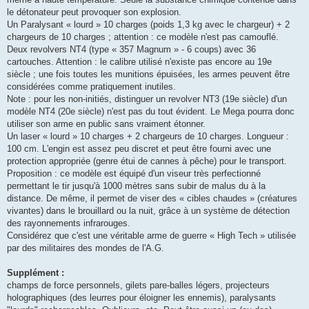
le détonateur peut provoquer son explosion.
Un Paralysant « lourd » 10 charges (poids 1,3 kg avec le chargeur) + 2
chargeurs de 10 charges ; attention : ce modèle n'est pas camouflé.
Deux revolvers NT4 (type « 357 Magnum » - 6 coups) avec 36
cartouches. Attention : le calibre utilisé n'existe pas encore au 19e
siècle ; une fois toutes les munitions épuisées, les armes peuvent être
considérées comme pratiquement inutiles.
Note : pour les non-initiés, distinguer un revolver NT3 (19e siècle) d'un
modèle NT4 (20e siècle) n'est pas du tout évident. Le Mega pourra donc
utiliser son arme en public sans vraiment étonner.
Un laser « lourd » 10 charges + 2 chargeurs de 10 charges. Longueur :
100 cm. L'engin est assez peu discret et peut être fourni avec une
protection appropriée (genre étui de cannes à pêche) pour le transport.
Proposition : ce modèle est équipé d'un viseur très perfectionné
permettant le tir jusqu'à 1000 mètres sans subir de malus du à la
distance. De même, il permet de viser des « cibles chaudes » (créatures
vivantes) dans le brouillard ou la nuit, grâce à un système de détection
des rayonnements infrarouges.
Considérez que c'est une véritable arme de guerre « High Tech » utilisée
par des militaires des mondes de l'A.G.
Supplément :
champs de force personnels, gilets pare-balles légers, projecteurs
holographiques (des leurres pour éloigner les ennemis), paralysants