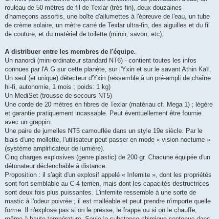
rouleau de 50 mètres de fil de Texlar (très fin), deux douzaines
d'hameçons assortis, une boîte d'allumettes à l'épreuve de l'eau, un tube
de crème solaire, un mètre carré de Texlar ultra-fin, des aiguilles et du fil
de couture, et du matériel de toilette (miroir, savon, etc).
A distribuer entre les membres de l'équipe.
Un nanordi (mini-ordinateur standard NT6) - contient toutes les infos
connues par l'A.G sur cette planète, sur l'Yxin et sur le savant Athin Kaïl.
Un seul (et unique) détecteur d'Yxin (ressemble à un pré-ampli de chaîne
hi-fi, autonomie, 1 mois ; poids: 1 kg)
Un MediSet (trousse de secours NT5)
Une corde de 20 mètres en fibres de Texlar (matériau cf. Mega 1) ; légère
et garantie pratiquement incassable. Peut éventuellement être fournie
avec un grappin.
Une paire de jumelles NT5 camouflée dans un style 19e siècle. Par le
biais d'une mollette, l'utilisateur peut passer en mode « vision nocturne »
(système amplificateur de lumière).
Cinq charges explosives (genre plastic) de 200 gr. Chacune équipée d'un
détonateur déclenchable à distance.
Proposition : il s'agit d'un explosif appelé « Infernite », dont les propriétés
sont fort semblable au C-4 terrien, mais dont les capacités destructrices
sont deux fois plus puissantes. L'infernite ressemble à une sorte de
mastic à l'odeur poivrée ; il est malléable et peut prendre n'importe quelle
forme. Il n'explose pas si on le presse, le frappe ou si on le chauffe,
même à haute température. Seule la substance chimique contenue dans