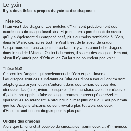
Le yxin
Il y a deux thèse a propos du yxin et des dragons :
Thèse No1
l'Yxin vient des dragons. Les nodules d'Yxin sont probablement des
excréments de dragon fossilisés. Et je ne serais pas étonné de savoir
qu'il y a également du composé actif, plus ou moins semblable à l'Yxin,
dans le Wishk car, après tout, le Wishk est de la sueur de dragon.
Ce qui nous emmène au point important : il y a forcément des dragons
dans le sud de l'Afrique. Ou tout du moins, il y a eu des dragons. Ben oui,
sinon il n'y aurait pas d'Yxin et les Zoulous ne pourraient pas voler.
Thèse No2
Ce sont les Dragons qui proviennent de l'Yxin et pas l'inverse
Les dragons sont des survivants de l'aire des dinosaures qui ont ce sont
adapté grâce ai yxin et en s’entèrent dans des terriers ou sous des
étendues d'au (lacs, rivière, banquise...)bien au chaud avec leur réserve
d'yxin ils ont appris a faire de longs sommes entrecoupé de réveilles
sporadiques en attendant le retour d'un climat plus chaud. C'est pour cela
que les Dragons africains ce sont réveillé plus tôt alors que ceux
d’Écosse sont encore droguis pour la plus part.
Origine des dragons
Alors que la terre était peuplée de dinosaures, parmi ceux-ci, d'immenses