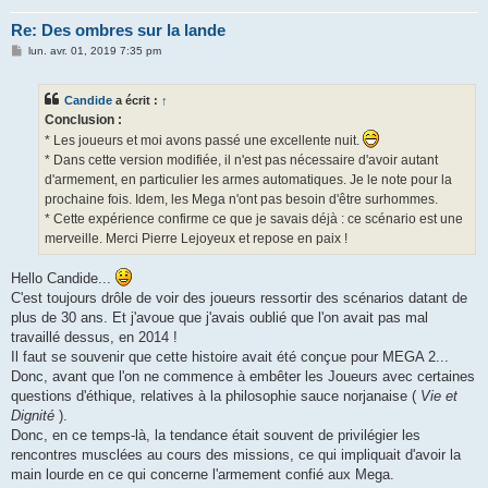
Re: Des ombres sur la lande
M
lun. avr. 01, 2019 7:35 pm
e
s
s
Candide
a écrit :
↑
a
g
Conclusion :
e
* Les joueurs et moi avons passé une excellente nuit.
* Dans cette version modifiée, il n'est pas nécessaire d'avoir autant
d'armement, en particulier les armes automatiques. Je le note pour la
prochaine fois. Idem, les Mega n'ont pas besoin d'être surhommes.
* Cette expérience confirme ce que je savais déjà : ce scénario est une
merveille. Merci Pierre Lejoyeux et repose en paix !
Hello Candide...
C'est toujours drôle de voir des joueurs ressortir des scénarios datant de
plus de 30 ans. Et j'avoue que j'avais oublié que l'on avait pas mal
travaillé dessus, en 2014 !
Il faut se souvenir que cette histoire avait été conçue pour MEGA 2...
Donc, avant que l'on ne commence à embêter les Joueurs avec certaines
questions d'éthique, relatives à la philosophie sauce norjanaise (
Vie et
Dignité
).
Donc, en ce temps-là, la tendance était souvent de privilégier les
rencontres musclées au cours des missions, ce qui impliquait d'avoir la
main lourde en ce qui concerne l'armement confié aux Mega.