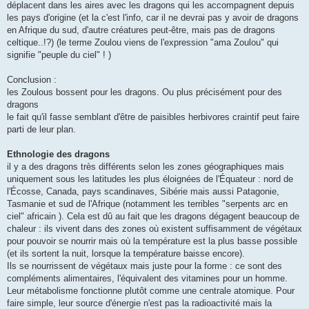
déplacent dans les aires avec les dragons qui les accompagnent depuis
les pays d'origine (et la c'est l'info, car il ne devrai pas y avoir de dragons
en Afrique du sud, d'autre créatures peut-être, mais pas de dragons
celtique..!?) (le terme Zoulou viens de l'expression "ama Zoulou" qui
signifie "peuple du ciel" ! )
Conclusion :
les Zoulous bossent pour les dragons. Ou plus précisément pour des
dragons
le fait qu'il fasse semblant d'être de paisibles herbivores craintif peut faire
parti de leur plan.
Ethnologie des dragons
il y a des dragons très différents selon les zones géographiques mais
uniquement sous les latitudes les plus éloignées de l'Équateur : nord de
l'Écosse, Canada, pays scandinaves, Sibérie mais aussi Patagonie,
Tasmanie et sud de l'Afrique (notamment les terribles "serpents arc en
ciel" africain ). Cela est dû au fait que les dragons dégagent beaucoup de
chaleur : ils vivent dans des zones où existent suffisamment de végétaux
pour pouvoir se nourrir mais où la température est la plus basse possible
(et ils sortent la nuit, lorsque la température baisse encore).
Ils se nourrissent de végétaux mais juste pour la forme : ce sont des
compléments alimentaires, l'équivalent des vitamines pour un homme.
Leur métabolisme fonctionne plutôt comme une centrale atomique. Pour
faire simple, leur source d'énergie n'est pas la radioactivité mais la