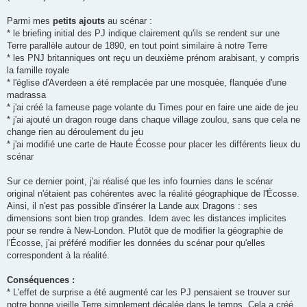
Parmi mes
petits ajouts
au scénar :
* le briefing initial des PJ indique clairement qu'ils se rendent sur une
Terre parallèle autour de 1890, en tout point similaire à notre Terre
* les PNJ britanniques ont reçu un deuxième prénom arabisant, y compris
la famille royale
* l'église d'Averdeen a été remplacée par une mosquée, flanquée d'une
madrassa
* j'ai créé la fameuse page volante du Times pour en faire une aide de jeu
* j'ai ajouté un dragon rouge dans chaque village zoulou, sans que cela ne
change rien au déroulement du jeu
* j'ai modifié une carte de Haute Écosse pour placer les différents lieux du
scénar
Sur ce dernier point, j'ai réalisé que les info fournies dans le scénar
original n'étaient pas cohérentes avec la réalité géographique de l'Écosse.
Ainsi, il n'est pas possible d'insérer la Lande aux Dragons : ses
dimensions sont bien trop grandes. Idem avec les distances implicites
pour se rendre à New-London. Plutôt que de modifier la géographie de
l'Écosse, j'ai préféré modifier les données du scénar pour qu'elles
correspondent à la réalité.
Conséquences :
* L'effet de surprise a été augmenté car les PJ pensaient se trouver sur
notre bonne vieille Terre simplement décalée dans le temps. Cela a créé