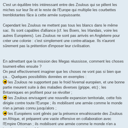
C'est un équilibre très intéressant entre des Zoulous qui se pêlent les
miches sur leur île et le reste de l'Europe qui multiplie les courbettes
tremblotantes fâce à cette armée surpuissante.
Cependant les Zoulous ne mettent pas tous les blancs dans le même
sac. Ils sont capables d'alliance (cf. les Boers, les Irlandais, voire les
autres Européens). Les Zoulous ne sont pas arrivés en Angleterre pour
créer une colonie : c'est simplement une contre-attaque. Ils n'auront
sûrement pas la prétention d'imposer leur civilisation.
En admettant que la mission des Megas réussisse, comment les choses
tournent-elles ensuite ?
On peut effectivement imaginer que les choses ne vont pas si bien que
ça... Quelques possibilités données en exemples :
les Zoulous ne supportent pas le froid hivernal européen, et une bonne
partie meurent suite à des maladies diverses (grippe, etc) ; les
Britanniques en profitent pour se révolter ;
les Zoulous envisagent une nouvelle expansion territoriale, cette fois
dirigée contre toute l'Europe ; ils mobilisent une armée comme le monde
n'en a jamais connu jusqu'alors ;
les Européens sont gênés par la présence envahissante des Zoulous
en Afrique, et préparent une vaste offensive en collaboration avec
l'Empire Ottoman ; ils mobilisent une armée comme le monde n'en a