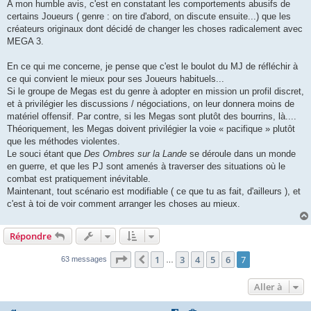
A mon humble avis, c'est en constatant les comportements abusifs de
certains Joueurs ( genre : on tire d'abord, on discute ensuite...) que les
créateurs originaux dont décidé de changer les choses radicalement avec
MEGA 3.
En ce qui me concerne, je pense que c'est le boulot du MJ de réfléchir à
ce qui convient le mieux pour ses Joueurs habituels...
Si le groupe de Megas est du genre à adopter en mission un profil discret,
et à privilégier les discussions / négociations, on leur donnera moins de
matériel offensif. Par contre, si les Megas sont plutôt des bourrins, là....
Théoriquement, les Megas doivent privilégier la voie « pacifique » plutôt
que les méthodes violentes.
Le souci étant que
Des Ombres sur la Lande
se déroule dans un monde
en guerre, et que les PJ sont amenés à traverser des situations où le
combat est pratiquement inévitable.
Maintenant, tout scénario est modifiable ( ce que tu as fait, d'ailleurs ), et
c'est à toi de voir comment arranger les choses au mieux.
Répondre
Page
7
sur
7
1
3
4
5
6
7
Précédente
63 messages
…
Aller à