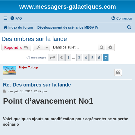
www.messagers-galactiques.com
FAQ
Connexion
R
Index du forum
Développement de scénarios MEGA IV
e
Des ombres sur la lande
c
Rechercher
Recherche 
Répondre
h
e
Page
7
sur
7
1
3
4
5
6
7
Précédente
63 messages
…
r
Major Turbop
c
h
Re: Des ombres sur la lande
e
M
mer. juil. 30, 2014 12:47 pm
r
e
Point d’avancement No1
s
s
a
g
e
Voici quelques ajouts ou modification pour agrémenter se superbe
scénario