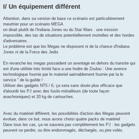
I/ Un équipement différent
Attention, dans sa version de base ce scénario est particulièrement
meurtrier pour un scénario MEGA
on dirait plutôt de l'Indiana Jones ou du Star Wars : une mission
impossible, des tas de situations potentiellement mortelles et des hordes
d'adversaires.
Le problème est que les Megas ne disposent ni de la chance d'Indiana
Jones ni de la Force des Jedis
En revanche les megas possaident un aventage en dehors du transite qui
est d'une utilitée très limité face a une hodre de Zoulou : Une avence
technologique fournie par le materiel aaimablement fournie par la le
service '' de la guilde !
Utiliser des gadgets NT5 / 6, ça sera sans doute plus efficace que
d'alourdir les PJ avec des fusils-mitrailleurs (de toute façon
anachroniques) et 20 kg de cartouches.
Avec du matériel différent, les possibilités d'action des Megas peuvent
évoluer, dans ce but, nous avons choisi quatre packs de matériel
Dans tous les cas, ça ne sauvera pas complètement les PJ : les gadgets
peuvent se perdre, ou être endommagés, déchargés, ou pire volés.