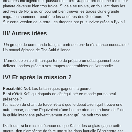
créatures intelligentes et puissantes... les Dragons ont cherché a fuir leur
planète devenue bien trop froide. Si cela se trouve, en fouillant dans les
archives de Norjane, on pourrait bien trouver les traces d'une grande
migration saurienne ; peut être les ancêtres des Guetteurs... ?
Sur cette version de la terre, les dragons ont pu survivre grâce a l'yxin !
III/ Autres idées
-Un groupe de commando français parti soutenir la résistance écossaise !
Un nouvel épisode de The Auld Alliance.
-L'armée coloniale Britanique tente de prépare un débarquement pour
délivrer Londres grâce a ses troupes rassemblées en Normandie.
IV/ Et après la mission ?
Possibilité No1
Les britanniques gagnent la guerre
Et si c’était Kaïl qui risquais de déséquilibré ce monde par sa seul
présence ?
l'utilisation du chant de force n'étant que le début aven qu'il trouve une
autre chose, comme l'équivalent d'une bombe atomique a base de Yxin;
la guilde interviens préventivement avent qu'il ne soit trop tard.
D’ailleurs, si la mission échoue ou que Kail et les anglais gagne cette
guerre, rien n’empêche de faire une suite dans laquelle l’Angleterre est