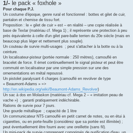
1/-
le pack « foxhole »
Pour chaque P.J.
Un costume d'époque, genre rural et fonctionnel : bottes et gilet de cuir,
pantalon et chemise de tissu fort.
Proposition : le « gilet de cuir » est – en réalité – une copie réalisée à
base de Texlar (matériau cf. Mega 1) ; il représente une protection à peu
près équivalente à celle d'un gilet pare-balle terrien du 20e siècle (mais en
beaucoup plus léger et nettement plus souple).
Un couteau de survie multi-usages ; peut s'attacher à la botte ou à la
ceinture.
Un localisateur-pisteur (portée normale : 250 mètres), camouflé en
bracelet de force. Il émet continuellement le signal pisteur et peut être
commuté en localisateur par une simple pression sur une des
ornementations en métal repoussé.
Un pistolet paralysant 4 charges (camouflé en revolver de type
« Beaumont-Adams » =>
http://en.wikipedia.org/wiki/Beaumont-Adams_Revolver
)
Un sac à dos en Molaskon (matériau cf. Mega 2 – « imitation peau de
vache ») ; garanti pratiquement indéchirable.
Rations de survie pour 7 jours.
Une gourde métallique ; capacité de 1 litre
Un communicateur NT5 camouflé en petit carnet de notes, ou en étui à
cigarettes, ou en porte-feuille (considérez que sa portée est illimitée) ;
peut éventuellement être fourni avec une oreillette (sans fil).
Un mini-pack de survie comprenant comprimés de purification d'eau, un