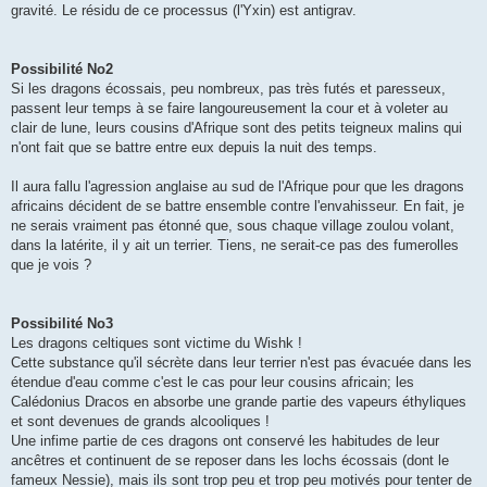
gravité. Le résidu de ce processus (l'Yxin) est antigrav.
Possibilité No2
Si les dragons écossais, peu nombreux, pas très futés et paresseux,
passent leur temps à se faire langoureusement la cour et à voleter au
clair de lune, leurs cousins d'Afrique sont des petits teigneux malins qui
n'ont fait que se battre entre eux depuis la nuit des temps.
Il aura fallu l'agression anglaise au sud de l'Afrique pour que les dragons
africains décident de se battre ensemble contre l'envahisseur. En fait, je
ne serais vraiment pas étonné que, sous chaque village zoulou volant,
dans la latérite, il y ait un terrier. Tiens, ne serait-ce pas des fumerolles
que je vois ?
Possibilité No3
Les dragons celtiques sont victime du Wishk !
Cette substance qu'il sécrète dans leur terrier n'est pas évacuée dans les
étendue d'eau comme c'est le cas pour leur cousins africain; les
Calédonius Dracos en absorbe une grande partie des vapeurs éthyliques
et sont devenues de grands alcooliques !
Une infime partie de ces dragons ont conservé les habitudes de leur
ancêtres et continuent de se reposer dans les lochs écossais (dont le
fameux Nessie), mais ils sont trop peu et trop peu motivés pour tenter de