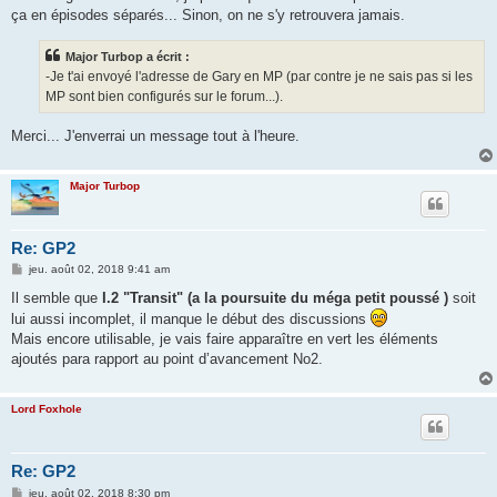
ça en épisodes séparés... Sinon, on ne s'y retrouvera jamais.
Major Turbop a écrit :
-Je t'ai envoyé l'adresse de Gary en MP (par contre je ne sais pas si les
MP sont bien configurés sur le forum...).
Merci... J'enverrai un message tout à l'heure.
Major Turbop
Re: GP2
M
jeu. août 02, 2018 9:41 am
e
s
Il semble que
I.2 "Transit" (a la poursuite du méga petit poussé )
soit
s
lui aussi incomplet, il manque le début des discussions
a
g
Mais encore utilisable, je vais faire apparaître en vert les éléments
e
ajoutés para rapport au point d’avancement No2.
Lord Foxhole
Re: GP2
M
jeu. août 02, 2018 8:30 pm