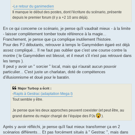
e
-
Le retour du ganimedien
Il manque le début des postes, dont l'écriture du scénario, présente
depuis le premier forum (il y a +2 10 ans déjà).
En ce qui concerne ce scénario, je pense qu'il vaudrait mieux - à la limite
- laisser complètement tomber toute référence à la magie...
Franchement, je pense que ça complique inutilement l'histoire.
Pour des PJ débutants, retrouver à temps le Ganymédien égaré est déjà
assez compliqué... Il ne faut pas oublier que c'est une course contre la
montre ( le Ganymédien est blessé, et il meurt s'il n'est pas retrouvé dans
les temps ).
Il peut y avoir un " sorcier " local, mais qui n'aurait aucun pouvoir
particulier... C'est juste un charlatan, doté de compétences
d’illusionnisme et doué pour le baratin.
Major Turbop a écrit :
-
Rapts à Gestrac (adaptation Mega I)
Tout semble y être.
Je pense que les deux approches peuvent coexister (et peut être, au
grand damne du major chargé de l’équipe des PJs
).
Après y avoir réfléchi, je pense qu'il faut mieux transformer ça en 2
scénarios différents... Et pas forcément situés à " Gestrac ", mais dans