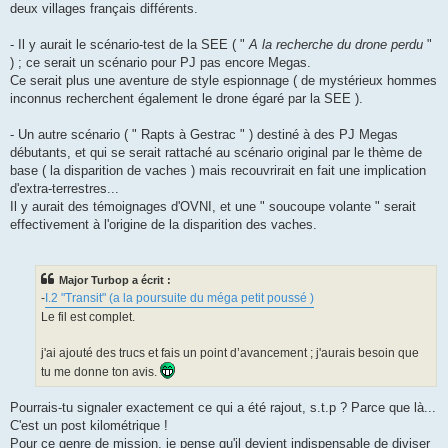
deux villages français différents.
- Il y aurait le scénario-test de la SEE ( "
A la recherche du drone perdu
"
) ; ce serait un scénario pour PJ pas encore Megas.
Ce serait plus une aventure de style espionnage ( de mystérieux hommes
inconnus recherchent également le drone égaré par la SEE ).
- Un autre scénario ( " Rapts à Gestrac " ) destiné à des PJ Megas
débutants, et qui se serait rattaché au scénario original par le thème de
base ( la disparition de vaches ) mais recouvrirait en fait une implication
d'extra-terrestres...
Il y aurait des témoignages d'OVNI, et une " soucoupe volante " serait
effectivement à l'origine de la disparition des vaches.
Major Turbop a écrit :
-
I.2 "Transit" (a la poursuite du méga petit poussé )
Le fil est complet.
j'ai ajouté des trucs et fais un point d’avancement ; j'aurais besoin que
tu me donne ton avis.
Pourrais-tu signaler exactement ce qui a été rajout, s.t.p ? Parce que là...
C'est un post kilométrique !
Pour ce genre de mission, je pense qu'il devient indispensable de diviser