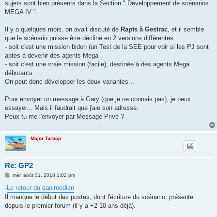
sujets sont bien présents dans la Section " Développement de scénarios
MEGA IV ".
Il y a quelques mois, on avait discuté de
Rapts à Gestrac
, et il semble
que le scénario puisse être décliné en 2 versions différentes :
- soit c'est une mission bidon (un Test de la SEE pour voir si les PJ sont
aptes à devenir des agents Mega
- soit c'est une vraie mission (facile), destinée à des agents Mega
débutants
On peut donc développer les deux variantes...
Pour envoyer un message à Gary (que je ne connais pas), je peux
essayer... Mais il faudrait que j'aie son adresse.
Peux-tu me l'envoyer par Message Privé ?
Major Turbop
Re: GP2
M
mer. août 01, 2018 1:02 pm
e
s
-
Le retour du ganimedien
s
Il manque le début des postes, dont l'écriture du scénario, présente
a
g
depuis le premier forum (il y a +2 10 ans déjà).
e