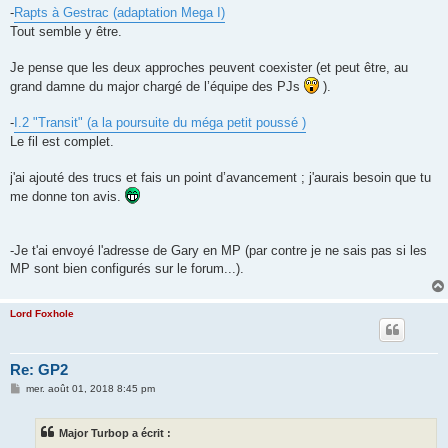
-
Rapts à Gestrac (adaptation Mega I)
Tout semble y être.
Je pense que les deux approches peuvent coexister (et peut être, au
grand damne du major chargé de l’équipe des PJs
).
-
I.2 "Transit" (a la poursuite du méga petit poussé )
Le fil est complet.
j'ai ajouté des trucs et fais un point d’avancement ; j'aurais besoin que tu
me donne ton avis.
-Je t'ai envoyé l'adresse de Gary en MP (par contre je ne sais pas si les
MP sont bien configurés sur le forum...).
Lord Foxhole
Re: GP2
M
mer. août 01, 2018 8:45 pm
e
s
s
Major Turbop a écrit :
a
g