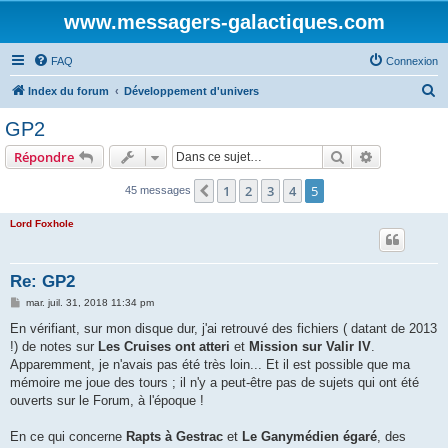
www.messagers-galactiques.com
FAQ
Connexion
R
Index du forum
Développement d'univers
e
GP2
c
Rechercher
Recherche 
Répondre
h
e
1
2
3
4
5
Précédente
45 messages
r
Lord Foxhole
c
h
Re: GP2
e
M
mar. juil. 31, 2018 11:34 pm
r
e
s
En vérifiant, sur mon disque dur, j'ai retrouvé des fichiers ( datant de 2013
s
!) de notes sur
Les Cruises ont atteri
et
Mission sur Valir IV
.
a
g
Apparemment, je n'avais pas été très loin... Et il est possible que ma
e
mémoire me joue des tours ; il n'y a peut-être pas de sujets qui ont été
ouverts sur le Forum, à l'époque !
En ce qui concerne
Rapts à Gestrac
et
Le Ganymédien égaré
, des