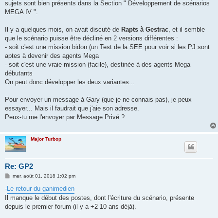
sujets sont bien présents dans la Section " Développement de scénarios
MEGA IV ".
Il y a quelques mois, on avait discuté de
Rapts à Gestrac
, et il semble
que le scénario puisse être décliné en 2 versions différentes :
- soit c'est une mission bidon (un Test de la SEE pour voir si les PJ sont
aptes à devenir des agents Mega
- soit c'est une vraie mission (facile), destinée à des agents Mega
débutants
On peut donc développer les deux variantes...
Pour envoyer un message à Gary (que je ne connais pas), je peux
essayer... Mais il faudrait que j'aie son adresse.
Peux-tu me l'envoyer par Message Privé ?
Major Turbop
Re: GP2
M
mer. août 01, 2018 1:02 pm
e
s
-
Le retour du ganimedien
s
Il manque le début des postes, dont l'écriture du scénario, présente
a
g
depuis le premier forum (il y a +2 10 ans déjà).
e