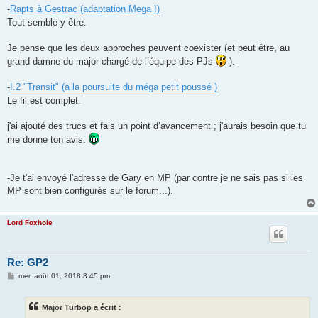
-
Rapts à Gestrac (adaptation Mega I)
Tout semble y être.
Je pense que les deux approches peuvent coexister (et peut être, au
grand damne du major chargé de l’équipe des PJs
).
-
I.2 "Transit" (a la poursuite du méga petit poussé )
Le fil est complet.
j'ai ajouté des trucs et fais un point d’avancement ; j'aurais besoin que tu
me donne ton avis.
-Je t'ai envoyé l'adresse de Gary en MP (par contre je ne sais pas si les
MP sont bien configurés sur le forum...).
Lord Foxhole
Re: GP2
M
mer. août 01, 2018 8:45 pm
e
s
s
Major Turbop a écrit :
a
g