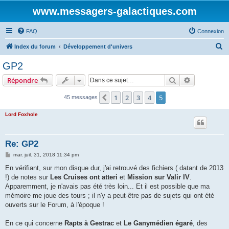
www.messagers-galactiques.com
FAQ
Connexion
R
Index du forum
Développement d'univers
e
GP2
c
Rechercher
Recherche 
Répondre
h
e
1
2
3
4
5
Précédente
45 messages
r
Lord Foxhole
c
h
Re: GP2
e
M
mar. juil. 31, 2018 11:34 pm
r
e
s
En vérifiant, sur mon disque dur, j'ai retrouvé des fichiers ( datant de 2013
s
!) de notes sur
Les Cruises ont atteri
et
Mission sur Valir IV
.
a
g
Apparemment, je n'avais pas été très loin... Et il est possible que ma
e
mémoire me joue des tours ; il n'y a peut-être pas de sujets qui ont été
ouverts sur le Forum, à l'époque !
En ce qui concerne
Rapts à Gestrac
et
Le Ganymédien égaré
, des