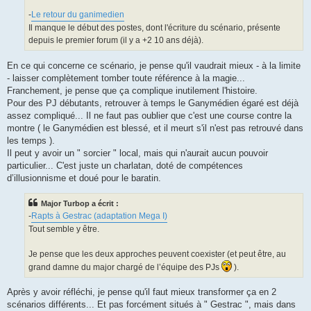
e
-
Le retour du ganimedien
Il manque le début des postes, dont l'écriture du scénario, présente
depuis le premier forum (il y a +2 10 ans déjà).
En ce qui concerne ce scénario, je pense qu'il vaudrait mieux - à la limite
- laisser complètement tomber toute référence à la magie...
Franchement, je pense que ça complique inutilement l'histoire.
Pour des PJ débutants, retrouver à temps le Ganymédien égaré est déjà
assez compliqué... Il ne faut pas oublier que c'est une course contre la
montre ( le Ganymédien est blessé, et il meurt s'il n'est pas retrouvé dans
les temps ).
Il peut y avoir un " sorcier " local, mais qui n'aurait aucun pouvoir
particulier... C'est juste un charlatan, doté de compétences
d’illusionnisme et doué pour le baratin.
Major Turbop a écrit :
-
Rapts à Gestrac (adaptation Mega I)
Tout semble y être.
Je pense que les deux approches peuvent coexister (et peut être, au
grand damne du major chargé de l’équipe des PJs
).
Après y avoir réfléchi, je pense qu'il faut mieux transformer ça en 2
scénarios différents... Et pas forcément situés à " Gestrac ", mais dans