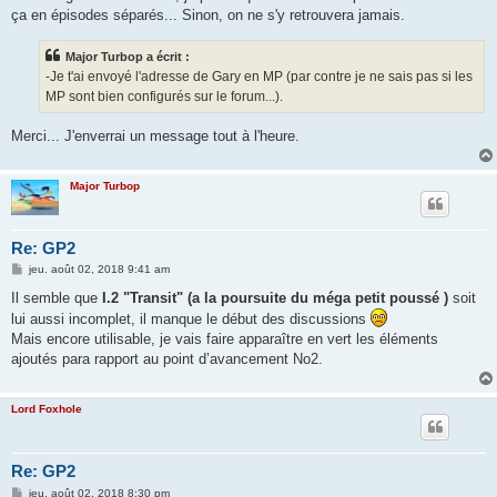
ça en épisodes séparés... Sinon, on ne s'y retrouvera jamais.
Major Turbop a écrit :
-Je t'ai envoyé l'adresse de Gary en MP (par contre je ne sais pas si les
MP sont bien configurés sur le forum...).
Merci... J'enverrai un message tout à l'heure.
Major Turbop
Re: GP2
M
jeu. août 02, 2018 9:41 am
e
s
Il semble que
I.2 "Transit" (a la poursuite du méga petit poussé )
soit
s
lui aussi incomplet, il manque le début des discussions
a
g
Mais encore utilisable, je vais faire apparaître en vert les éléments
e
ajoutés para rapport au point d’avancement No2.
Lord Foxhole
Re: GP2
M
jeu. août 02, 2018 8:30 pm