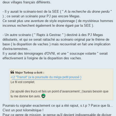
deux villages français différents.
- Il y aurait le scénario-test de la SEE ( "
A la recherche du drone perdu
"
) ; ce serait un scénario pour PJ pas encore Megas.
Ce serait plus une aventure de style espionnage ( de mystérieux hommes
inconnus recherchent également le drone égaré par la SEE ).
- Un autre scénario ( " Rapts à Gestrac " ) destiné à des PJ Megas
débutants, et qui se serait rattaché au scénario original par le thème de
base ( la disparition de vaches ) mais recouvrirait en fait une implication
d'extra-terrestres...
Il y aurait des témoignages d'OVNI, et une " soucoupe volante " serait
effectivement à l'origine de la disparition des vaches.
Major Turbop a écrit :
-
I.2 "Transit" (a la poursuite du méga petit poussé )
Le fil est complet.
j'ai ajouté des trucs et fais un point d’avancement ; j'aurais besoin que
tu me donne ton avis.
Pourrais-tu signaler exactement ce qui a été rajout, s.t.p ? Parce que là...
C'est un post kilométrique !
Pour ce genre de mission, je pense qu'il devient indispensable de diviser