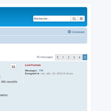
Rechercher
Recherche avancé
Connexion
1
2
3
4
5
Précédente
45 messages
Lord Foxhole
Messages :
799
Enregistré le :
lun. déc. 16, 2013 8:19 pm
V
.
t été ouverts
narios