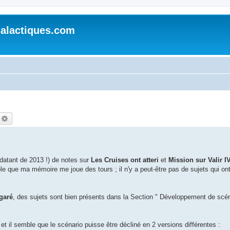
alactiques.com
echercher
Recherche avancée
( datant de 2013 !) de notes sur
Les Cruises ont atteri
et
Mission sur Valir I
ble que ma mémoire me joue des tours ; il n'y a peut-être pas de sujets qui on
garé
, des sujets sont bien présents dans la Section " Développement de scé
 et il semble que le scénario puisse être décliné en 2 versions différentes :