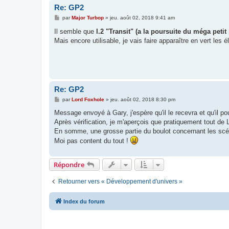
Re: GP2
M
par
Major Turbop
»
jeu. août 02, 2018 9:41 am
e
s
Il semble que
I.2 "Transit" (a la poursuite du méga petit
s
Mais encore utilisable, je vais faire apparaître en vert le
a
g
e
Re: GP2
M
par
Lord Foxhole
»
jeu. août 02, 2018 8:30 pm
e
s
Message envoyé à Gary, j'espère qu'il le recevra et qu'il po
s
Après vérification, je m'aperçois que pratiquement tout de 
a
g
En somme, une grosse partie du boulot concernant les scén
e
Moi pas content du tout !
Répondre
Retourner vers « Développement d'univers »
Index du forum