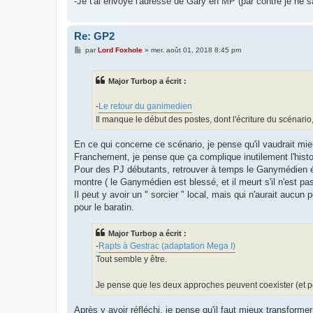
-Je t'ai envoyé l'adresse de Gary en MP (par contre je ne sa
Re: GP2
M
par
Lord Foxhole
»
mer. août 01, 2018 8:45 pm
e
s
s
Major Turbop a écrit :
a
g
e
-
Le retour du ganimedien
Il manque le début des postes, dont l'écriture du scénario
En ce qui concerne ce scénario, je pense qu'il vaudrait mie
Franchement, je pense que ça complique inutilement l'histo
Pour des PJ débutants, retrouver à temps le Ganymédien éga
montre ( le Ganymédien est blessé, et il meurt s'il n'est pa
Il peut y avoir un " sorcier " local, mais qui n'aurait aucun
pour le baratin.
Major Turbop a écrit :
-
Rapts à Gestrac (adaptation Mega I)
Tout semble y être.
Je pense que les deux approches peuvent coexister (et 
Après y avoir réfléchi, je pense qu'il faut mieux transform