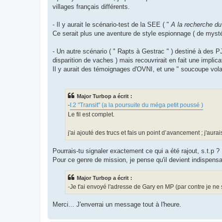
villages français différents.
- Il y aurait le scénario-test de la SEE ( "
A la recherche du
Ce serait plus une aventure de style espionnage ( de mys
- Un autre scénario ( " Rapts à Gestrac " ) destiné à des P
disparition de vaches ) mais recouvrirait en fait une implicat
Il y aurait des témoignages d'OVNI, et une " soucoupe volant
Major Turbop a écrit :
-
I.2 "Transit" (a la poursuite du méga petit poussé )
Le fil est complet.
j'ai ajouté des trucs et fais un point d’avancement ; j'aur
Pourrais-tu signaler exactement ce qui a été rajout, s.t.p ? 
Pour ce genre de mission, je pense qu'il devient indispensa
Major Turbop a écrit :
-Je t'ai envoyé l'adresse de Gary en MP (par contre je ne s
Merci... J'enverrai un message tout à l'heure.