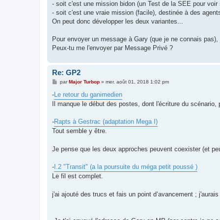
- soit c'est une mission bidon (un Test de la SEE pour voi
- soit c'est une vraie mission (facile), destinée à des age
On peut donc développer les deux variantes...
Pour envoyer un message à Gary (que je ne connais pas), je
Peux-tu me l'envoyer par Message Privé ?
Re: GP2
M
par
Major Turbop
»
mer. août 01, 2018 1:02 pm
e
s
-
Le retour du ganimedien
s
Il manque le début des postes, dont l'écriture du scénario, 
a
g
e
-
Rapts à Gestrac (adaptation Mega I)
Tout semble y être.
Je pense que les deux approches peuvent coexister (et pe
-
I.2 "Transit" (a la poursuite du méga petit poussé )
Le fil est complet.
j'ai ajouté des trucs et fais un point d’avancement ; j'aura