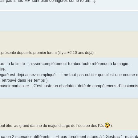
is pas si les MP sont bien configurés sur le forum...).
, présente depuis le premier forum (il y a +2 10 ans déjà).
ux - à la limite - laisser complètement tomber toute référence à la magie...
ire.
ré est déjà assez compliqué... Il ne faut pas oublier que c'est une course c
s retrouvé dans les temps ).
 pouvoir particulier... C'est juste un charlatan, doté de compétences d’illusionn
peut être, au grand damne du major chargé de l’équipe des PJs
).
er ça en 2 scénarios différents... Et pas forcément situés à " Gestrac ", mais 