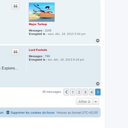
u
t
Major Turbop
Messages :
1145
Enregistré le :
sam. déc. 18, 2010 5:04 pm
H
a
u
Lord Foxhole
t
Messages :
799
Enregistré le :
lun. déc. 16, 2013 8:19 pm
s Espions...
H
a
1
2
3
4
5
u
Précédente
45 messages
t
Aller à
rum
Supprimer les cookies du forum
Heures au format
UTC+02:00