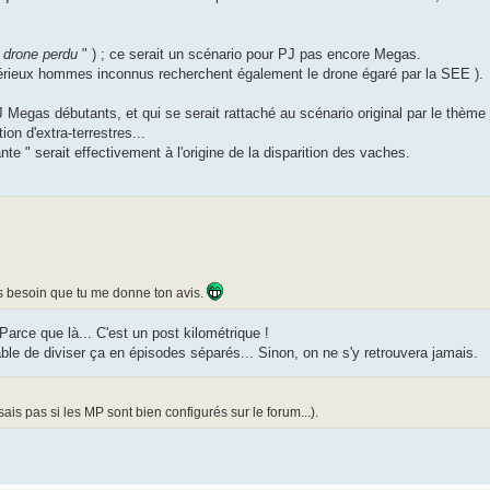
 drone perdu
" ) ; ce serait un scénario pour PJ pas encore Megas.
térieux hommes inconnus recherchent également le drone égaré par la SEE ).
J Megas débutants, et qui se serait rattaché au scénario original par le thème 
ion d'extra-terrestres...
e " serait effectivement à l'origine de la disparition des vaches.
ais besoin que tu me donne ton avis.
Parce que là... C'est un post kilométrique !
ble de diviser ça en épisodes séparés... Sinon, on ne s'y retrouvera jamais.
ais pas si les MP sont bien configurés sur le forum...).