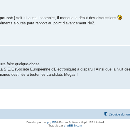
 poussé )
soit lui aussi incomplet, il manque le début des discussions
s éléments ajoutés para rapport au point d’avancement No2.
urra faire quelque-chose...
La S.E.E (Société Européenne d'Électronique) a disparu ! Ainsi que la Nuit de
arios destinés à tester les candidats Megas !
L’équipe du fo
Développé par
phpBB
® Forum Software © phpBB Limited
Traduit par
phpBB-fr.com