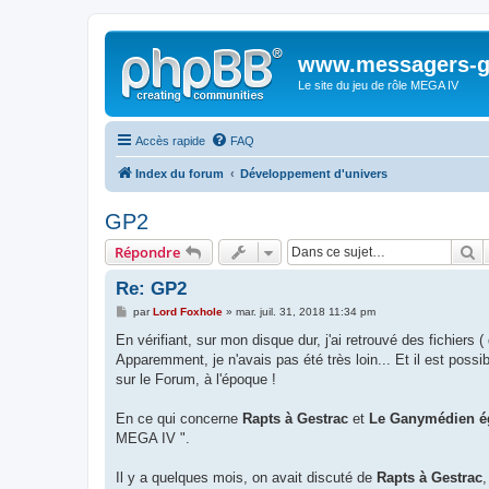
www.messagers-g
Le site du jeu de rôle MEGA IV
Accès rapide
FAQ
Index du forum
Développement d'univers
GP2
R
Répondre
Re: GP2
M
par
Lord Foxhole
»
mar. juil. 31, 2018 11:34 pm
e
s
En vérifiant, sur mon disque dur, j'ai retrouvé des fichiers 
s
Apparemment, je n'avais pas été très loin... Et il est possi
a
g
sur le Forum, à l'époque !
e
En ce qui concerne
Rapts à Gestrac
et
Le Ganymédien é
MEGA IV ".
Il y a quelques mois, on avait discuté de
Rapts à Gestrac
,