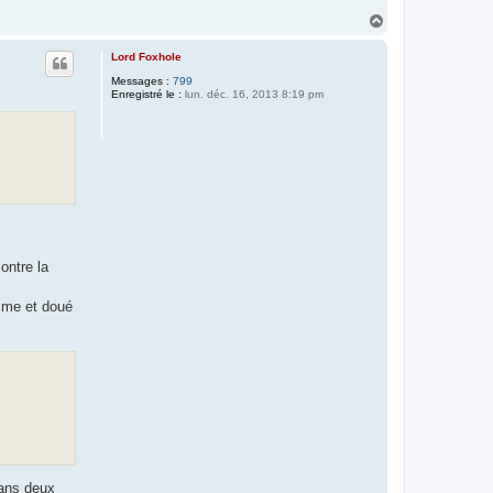
H
a
u
Lord Foxhole
t
Messages :
799
Enregistré le :
lun. déc. 16, 2013 8:19 pm
ontre la
isme et doué
dans deux