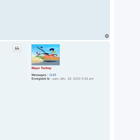
H
a
u
t
Major Turbop
Messages :
1145
Enregistré le :
sam. déc. 18, 2010 5:04 pm