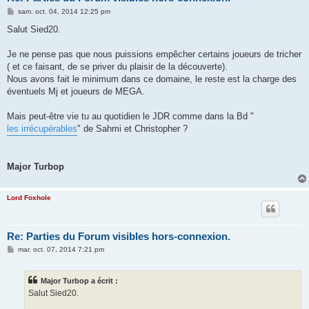
M
sam. oct. 04, 2014 12:25 pm
e
s
Salut Sied20.
s
a
g
Je ne pense pas que nous puissions empêcher certains joueurs de tricher
e
( et ce faisant, de se priver du plaisir de la découverte).
Nous avons fait le minimum dans ce domaine, le reste est la charge des
éventuels Mj et joueurs de MEGA.
Mais peut-être vie tu au quotidien le JDR comme dans la Bd "
les irrécupérables
" de Sahmi et Christopher ?
Major Turbop
Lord Foxhole
Re: Parties du Forum visibles hors-connexion.
M
mar. oct. 07, 2014 7:21 pm
e
s
s
Major Turbop a écrit :
a
g
Salut Sied20.
e