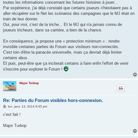
toutes les informations concernant les futures histoires à jouer...
Par expérience, j'ai déjà constaté que certains joueurs n'hésitaient pas à
aller récupérer sur le Net les scénarios des campagnes que le MJ était en
train de leur donner.
Oui, pour moi, c'est de la triche... Et le MJ qui n'a jamais connu de
joueurs tricheurs, dans sa carrière, a bien de la chance.
En conséquence, je propose une « protection minimum » : rendre
invisible certaines parties du Forum aux visiteurs non-connectés.
C'est loin d'être la panacée universelle, mais ça devrait déjà limiter
certains abus.
Et puis, peut-être que ça inciterait certains à faire enfin l'effort de venir
s'inscrire pour explorer le Forum !
Major Turbop
Re: Parties du Forum visibles hors-connexion.
M
lun. janv. 13, 2014 8:45 pm
e
s
c'est fait !
s
a
g
Major Turbop
e