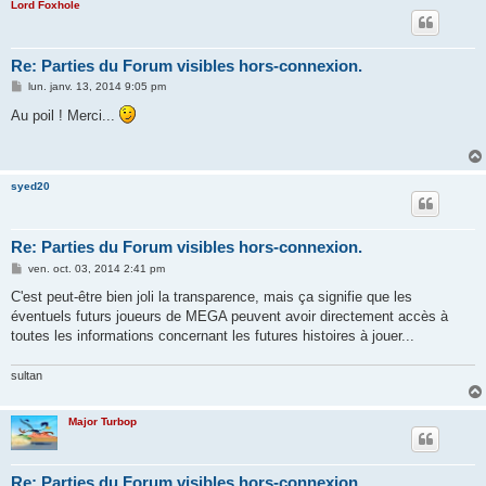
Lord Foxhole
Re: Parties du Forum visibles hors-connexion.
M
lun. janv. 13, 2014 9:05 pm
e
s
Au poil ! Merci...
s
a
g
e
syed20
Re: Parties du Forum visibles hors-connexion.
M
ven. oct. 03, 2014 2:41 pm
e
s
C'est peut-être bien joli la transparence, mais ça signifie que les
s
éventuels futurs joueurs de MEGA peuvent avoir directement accès à
a
g
toutes les informations concernant les futures histoires à jouer...
e
sultan
Major Turbop
Re: Parties du Forum visibles hors-connexion.