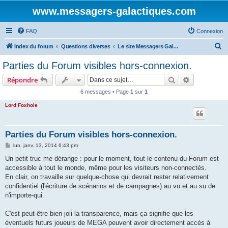
www.messagers-galactiques.com
FAQ
Connexion
R
Index du forum
Questions diverses
Le site Messagers Galactiques .com
e
Parties du Forum visibles hors-connexion.
c
Rechercher
Recherche 
Répondre
h
6 messages • Page
1
sur
1
e
Lord Foxhole
r
c
h
Parties du Forum visibles hors-connexion.
e
M
lun. janv. 13, 2014 6:43 pm
e
r
s
Un petit truc me dérange : pour le moment, tout le contenu du Forum est
s
accessible à tout le monde, même pour les visiteurs non-connectés.
a
g
En clair, on travaille sur quelque-chose qui devrait rester relativement
e
confidentiel (l'écriture de scénarios et de campagnes) au vu et au su de
n'importe-qui.
C'est peut-être bien joli la transparence, mais ça signifie que les
éventuels futurs joueurs de MEGA peuvent avoir directement accès à