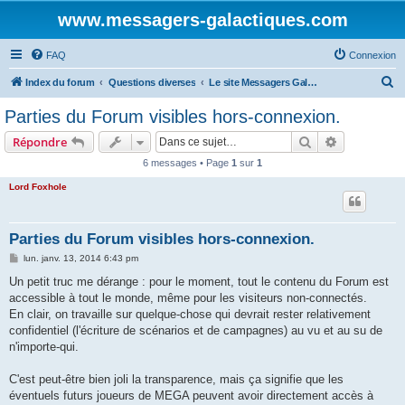
www.messagers-galactiques.com
FAQ
Connexion
R
Index du forum
Questions diverses
Le site Messagers Galactiques .com
e
Parties du Forum visibles hors-connexion.
c
Rechercher
Recherche 
Répondre
h
6 messages • Page
1
sur
1
e
Lord Foxhole
r
c
h
Parties du Forum visibles hors-connexion.
e
M
lun. janv. 13, 2014 6:43 pm
e
r
s
Un petit truc me dérange : pour le moment, tout le contenu du Forum est
s
accessible à tout le monde, même pour les visiteurs non-connectés.
a
g
En clair, on travaille sur quelque-chose qui devrait rester relativement
e
confidentiel (l'écriture de scénarios et de campagnes) au vu et au su de
n'importe-qui.
C'est peut-être bien joli la transparence, mais ça signifie que les
éventuels futurs joueurs de MEGA peuvent avoir directement accès à