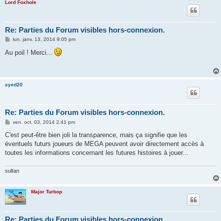
Lord Foxhole
Re: Parties du Forum visibles hors-connexion.
M
lun. janv. 13, 2014 9:05 pm
e
s
Au poil ! Merci...
s
a
g
e
syed20
Re: Parties du Forum visibles hors-connexion.
M
ven. oct. 03, 2014 2:41 pm
e
s
C'est peut-être bien joli la transparence, mais ça signifie que les
s
éventuels futurs joueurs de MEGA peuvent avoir directement accès à
a
g
toutes les informations concernant les futures histoires à jouer...
e
sultan
Major Turbop
Re: Parties du Forum visibles hors-connexion.