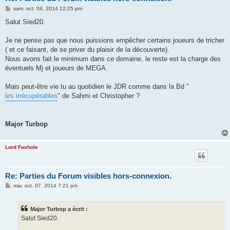
M
sam. oct. 04, 2014 12:25 pm
e
s
Salut Sied20.
s
a
g
Je ne pense pas que nous puissions empêcher certains joueurs de tricher
e
( et ce faisant, de se priver du plaisir de la découverte).
Nous avons fait le minimum dans ce domaine, le reste est la charge des
éventuels Mj et joueurs de MEGA.
Mais peut-être vie tu au quotidien le JDR comme dans la Bd "
les irrécupérables
" de Sahmi et Christopher ?
Major Turbop
Lord Foxhole
Re: Parties du Forum visibles hors-connexion.
M
mar. oct. 07, 2014 7:21 pm
e
s
s
Major Turbop a écrit :
a
g
Salut Sied20.
e