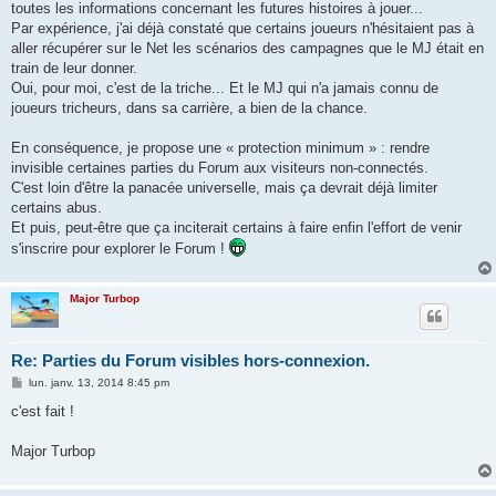
toutes les informations concernant les futures histoires à jouer...
Par expérience, j'ai déjà constaté que certains joueurs n'hésitaient pas à
aller récupérer sur le Net les scénarios des campagnes que le MJ était en
train de leur donner.
Oui, pour moi, c'est de la triche... Et le MJ qui n'a jamais connu de
joueurs tricheurs, dans sa carrière, a bien de la chance.
En conséquence, je propose une « protection minimum » : rendre
invisible certaines parties du Forum aux visiteurs non-connectés.
C'est loin d'être la panacée universelle, mais ça devrait déjà limiter
certains abus.
Et puis, peut-être que ça inciterait certains à faire enfin l'effort de venir
s'inscrire pour explorer le Forum !
Major Turbop
Re: Parties du Forum visibles hors-connexion.
M
lun. janv. 13, 2014 8:45 pm
e
s
c'est fait !
s
a
g
Major Turbop
e