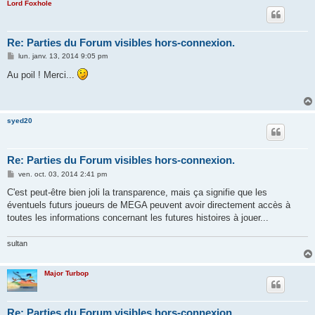
Lord Foxhole
Re: Parties du Forum visibles hors-connexion.
M
lun. janv. 13, 2014 9:05 pm
e
s
Au poil ! Merci...
s
a
g
e
syed20
Re: Parties du Forum visibles hors-connexion.
M
ven. oct. 03, 2014 2:41 pm
e
s
C'est peut-être bien joli la transparence, mais ça signifie que les
s
éventuels futurs joueurs de MEGA peuvent avoir directement accès à
a
g
toutes les informations concernant les futures histoires à jouer...
e
sultan
Major Turbop
Re: Parties du Forum visibles hors-connexion.