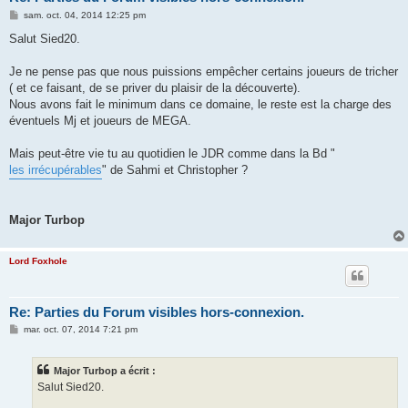
M
sam. oct. 04, 2014 12:25 pm
e
s
Salut Sied20.
s
a
g
Je ne pense pas que nous puissions empêcher certains joueurs de tricher
e
( et ce faisant, de se priver du plaisir de la découverte).
Nous avons fait le minimum dans ce domaine, le reste est la charge des
éventuels Mj et joueurs de MEGA.
Mais peut-être vie tu au quotidien le JDR comme dans la Bd "
les irrécupérables
" de Sahmi et Christopher ?
Major Turbop
Lord Foxhole
Re: Parties du Forum visibles hors-connexion.
M
mar. oct. 07, 2014 7:21 pm
e
s
s
Major Turbop a écrit :
a
g
Salut Sied20.
e