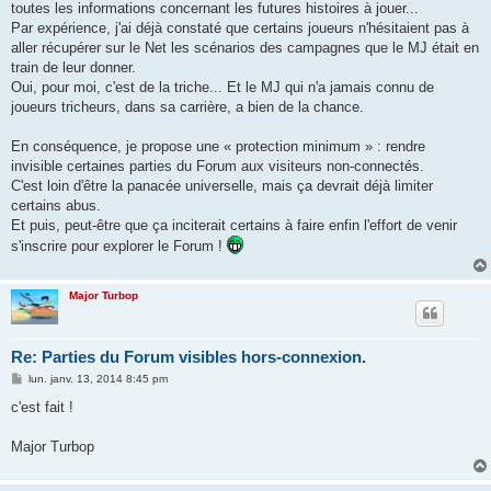
toutes les informations concernant les futures histoires à jouer...
Par expérience, j'ai déjà constaté que certains joueurs n'hésitaient pas à
aller récupérer sur le Net les scénarios des campagnes que le MJ était en
train de leur donner.
Oui, pour moi, c'est de la triche... Et le MJ qui n'a jamais connu de
joueurs tricheurs, dans sa carrière, a bien de la chance.
En conséquence, je propose une « protection minimum » : rendre
invisible certaines parties du Forum aux visiteurs non-connectés.
C'est loin d'être la panacée universelle, mais ça devrait déjà limiter
certains abus.
Et puis, peut-être que ça inciterait certains à faire enfin l'effort de venir
s'inscrire pour explorer le Forum !
Major Turbop
Re: Parties du Forum visibles hors-connexion.
M
lun. janv. 13, 2014 8:45 pm
e
s
c'est fait !
s
a
g
Major Turbop
e