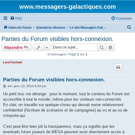
www.messagers-galactiques.com
FAQ
Connexion
R
Index du forum
Questions diverses
Le site Messagers Galactiques .com
e
Parties du Forum visibles hors-connexion.
c
Rechercher
Recherche 
Répondre
h
6 messages • Page
1
sur
1
e
Lord Foxhole
r
c
h
Parties du Forum visibles hors-connexion.
e
M
lun. janv. 13, 2014 6:43 pm
e
r
s
Un petit truc me dérange : pour le moment, tout le contenu du Forum est
s
accessible à tout le monde, même pour les visiteurs non-connectés.
a
g
En clair, on travaille sur quelque-chose qui devrait rester relativement
e
confidentiel (l'écriture de scénarios et de campagnes) au vu et au su de
n'importe-qui.
C'est peut-être bien joli la transparence, mais ça signifie que les
éventuels futurs joueurs de MEGA peuvent avoir directement accès à