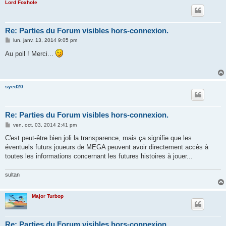
Lord Foxhole
Re: Parties du Forum visibles hors-connexion.
M
lun. janv. 13, 2014 9:05 pm
e
s
Au poil ! Merci...
s
a
g
e
syed20
Re: Parties du Forum visibles hors-connexion.
M
ven. oct. 03, 2014 2:41 pm
e
s
C'est peut-être bien joli la transparence, mais ça signifie que les
s
éventuels futurs joueurs de MEGA peuvent avoir directement accès à
a
g
toutes les informations concernant les futures histoires à jouer...
e
sultan
Major Turbop
Re: Parties du Forum visibles hors-connexion.