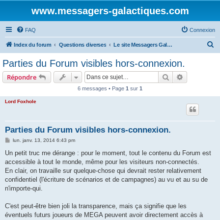
www.messagers-galactiques.com
FAQ
Connexion
R
Index du forum
Questions diverses
Le site Messagers Galactiques .com
e
Parties du Forum visibles hors-connexion.
c
Rechercher
Recherche 
Répondre
h
6 messages • Page
1
sur
1
e
Lord Foxhole
r
c
h
Parties du Forum visibles hors-connexion.
e
M
lun. janv. 13, 2014 6:43 pm
e
r
s
Un petit truc me dérange : pour le moment, tout le contenu du Forum est
s
accessible à tout le monde, même pour les visiteurs non-connectés.
a
g
En clair, on travaille sur quelque-chose qui devrait rester relativement
e
confidentiel (l'écriture de scénarios et de campagnes) au vu et au su de
n'importe-qui.
C'est peut-être bien joli la transparence, mais ça signifie que les
éventuels futurs joueurs de MEGA peuvent avoir directement accès à