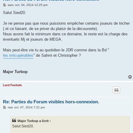
M
sam. oct. 04, 2014 12:25 pm
e
s
Salut Sied20.
s
a
g
Je ne pense pas que nous puissions empêcher certains joueurs de tricher
e
( et ce faisant, de se priver du plaisir de la découverte).
Nous avons fait le minimum dans ce domaine, le reste est la charge des
éventuels Mj et joueurs de MEGA.
Mais peut-être vie tu au quotidien le JDR comme dans la Bd "
les irrécupérables
" de Sahmi et Christopher ?
Major Turbop
Lord Foxhole
Re: Parties du Forum visibles hors-connexion.
M
mar. oct. 07, 2014 7:21 pm
e
s
s
Major Turbop a écrit :
a
g
Salut Sied20.
e