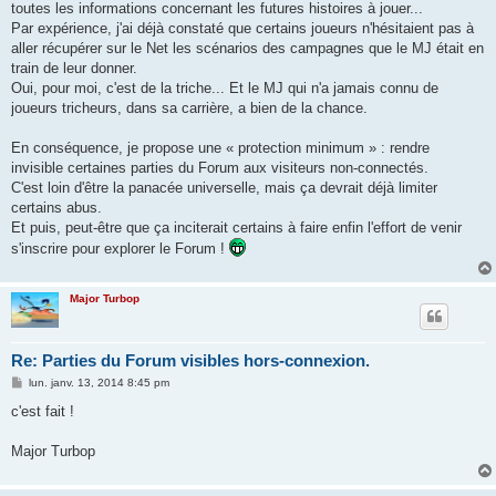
toutes les informations concernant les futures histoires à jouer...
Par expérience, j'ai déjà constaté que certains joueurs n'hésitaient pas à
aller récupérer sur le Net les scénarios des campagnes que le MJ était en
train de leur donner.
Oui, pour moi, c'est de la triche... Et le MJ qui n'a jamais connu de
joueurs tricheurs, dans sa carrière, a bien de la chance.
En conséquence, je propose une « protection minimum » : rendre
invisible certaines parties du Forum aux visiteurs non-connectés.
C'est loin d'être la panacée universelle, mais ça devrait déjà limiter
certains abus.
Et puis, peut-être que ça inciterait certains à faire enfin l'effort de venir
s'inscrire pour explorer le Forum !
Major Turbop
Re: Parties du Forum visibles hors-connexion.
M
lun. janv. 13, 2014 8:45 pm
e
s
c'est fait !
s
a
g
Major Turbop
e