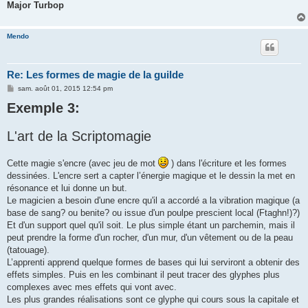
Major Turbop
Mendo
Re: Les formes de magie de la guilde
M
sam. août 01, 2015 12:54 pm
e
Exemple 3:
s
s
a
g
L'art de la Scriptomagie
e
Cette magie s'encre (avec jeu de mot
) dans l'écriture et les formes
dessinées. L'encre sert a capter l’énergie magique et le dessin la met en
résonance et lui donne un but.
Le magicien a besoin d'une encre qu'il a accordé a la vibration magique (a
base de sang? ou benite? ou issue d'un poulpe prescient local (Ftaghn!)?)
Et d'un support quel qu'il soit. Le plus simple étant un parchemin, mais il
peut prendre la forme d'un rocher, d'un mur, d'un vêtement ou de la peau
(tatouage).
L’apprenti apprend quelque formes de bases qui lui serviront a obtenir des
effets simples. Puis en les combinant il peut tracer des glyphes plus
complexes avec mes effets qui vont avec.
Les plus grandes réalisations sont ce glyphe qui cours sous la capitale et