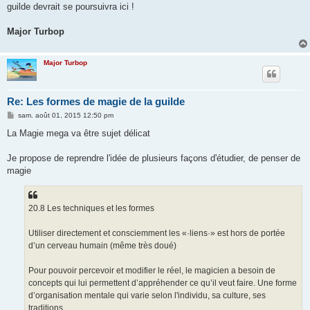
guilde devrait se poursuivra ici !
Major Turbop
Major Turbop
Re: Les formes de magie de la guilde
M
sam. août 01, 2015 12:50 pm
e
s
La Magie mega va être sujet délicat
s
a
g
Je propose de reprendre l'idée de plusieurs façons d'étudier, de penser de
e
magie
20.8 Les techniques et les formes
Utiliser directement et consciemment les «·liens·» est hors de portée
d’un cerveau humain (même très doué)
Pour pouvoir percevoir et modifier le réel, le magicien a besoin de
concepts qui lui permettent d’appréhender ce qu’il veut faire. Une forme
d’organisation mentale qui varie selon l'individu, sa culture, ses
traditions...