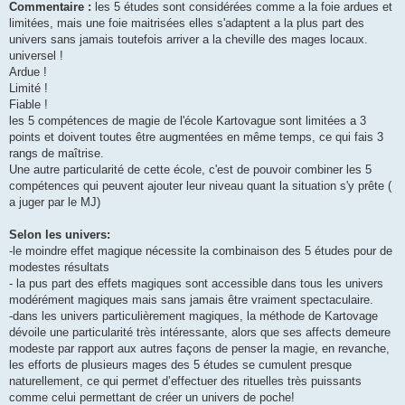
Commentaire :
les 5 études sont considérées comme a la foie ardues et
limitées, mais une foie maitrisées elles s'adaptent a la plus part des
univers sans jamais toutefois arriver a la cheville des mages locaux.
universel !
Ardue !
Limité !
Fiable !
les 5 compétences de magie de l'école Kartovague sont limitées a 3
points et doivent toutes être augmentées en même temps, ce qui fais 3
rangs de maîtrise.
Une autre particularité de cette école, c'est de pouvoir combiner les 5
compétences qui peuvent ajouter leur niveau quant la situation s'y prête (
a juger par le MJ)
Selon les univers:
-le moindre effet magique nécessite la combinaison des 5 études pour de
modestes résultats
- la pus part des effets magiques sont accessible dans tous les univers
modérément magiques mais sans jamais être vraiment spectaculaire.
-dans les univers particulièrement magiques, la méthode de Kartovage
dévoile une particularité très intéressante, alors que ses affects demeure
modeste par rapport aux autres façons de penser la magie, en revanche,
les efforts de plusieurs mages des 5 études se cumulent presque
naturellement, ce qui permet d’effectuer des rituelles très puissants
comme celui permettant de créer un univers de poche!