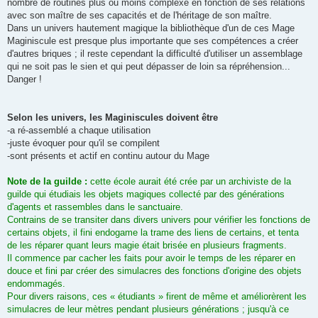
nombre de routines plus ou moins complexe en fonction de ses relations
avec son maître de ses capacités et de l'héritage de son maître.
Dans un univers hautement magique la bibliothèque d'un de ces Mage
Maginiscule est presque plus importante que ses compétences a créer
d'autres briques ; il reste cependant la difficulté d'utiliser un assemblage
qui ne soit pas le sien et qui peut dépasser de loin sa répréhension...
Danger !
Selon les univers, les Maginiscules doivent être
-a ré-assemblé a chaque utilisation
-juste évoquer pour qu'il se compilent
-sont présents et actif en continu autour du Mage
Note de la guilde :
cette école aurait été crée par un archiviste de la
guilde qui étudiais les objets magiques collecté par des générations
d'agents et rassembles dans le sanctuaire.
Contrains de se transiter dans divers univers pour vérifier les fonctions de
certains objets, il fini endogame la trame des liens de certains, et tenta
de les réparer quant leurs magie était brisée en plusieurs fragments.
Il commence par cacher les faits pour avoir le temps de les réparer en
douce et fini par créer des simulacres des fonctions d'origine des objets
endommagés.
Pour divers raisons, ces « étudiants » firent de même et améliorèrent les
simulacres de leur mètres pendant plusieurs générations ; jusqu'à ce