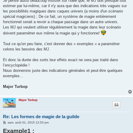
Je pense aussi beaucoup insister sur l'idée que, le MJ doit presque tout
estimer par lui-même, car il n'y aura que des indications très vagues sur
les possibilités magiques dans caques univers (a moins d'un scénario
spécial magiciens) ; De ce fait, un système de magie entièrement
fonctionnel serait a revoir a chaque passage dans un autre univers.
Les MJ qui veulent utiliser régulièrement la magie dans leur scénario
doivent paramétrer eux même la magie qui y fonctionne!
Tout ce qu'on peu faire, c'est donner des « exemples » a paramétrer
celons les besoins des MJ.
Et donc la durée des sorts leur effets exact ne sera pas traité dans
l’encyclopédie !
Nous donnerons juste des indications générales et peut-être quelques
exemples...
Major Turbop
Major Turbop
Re: Les formes de magie de la guilde
M
sam. août 01, 2015 12:53 pm
e
Example1 :
s
s