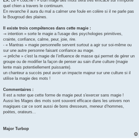
EX:
Le « couché ! » d'un mage des mots sera très efficace sur n'importe
quel chien a travers le continuum.
En revanche il aura du mal a calmer une foule en colère si il ne parle pas
le Bougroud des plaines.
Il existe trois compétences dans cette magie :
-« intention » sorte le magie a l'usage des psychologies primitives,
crainte, confiance, calme, peur, joie, rire.
- « Mantras » magie personnelle servent surtout a agir sur soi-même ou
sur une autre personne faisant confiance au mage.
-« prêche » c'est la magie de l’influence de masse qui permet de gérer un
groupe ou de modifier la façon de penser au sain d'une culture (magie
lente mais potentiellement puissante).
un chanteur a succès peut avoir un impacte majeur sur une culture si il
utilise la magie des mots !
Commentaires :
Il est a noter que cette forme de magie peut s'exercer sans magie !
Aussi les Mages des mots sont souvent efficace dans les univers non
magiques car ce sont aussi de bons dresseurs, meneur d’hommes,
poètes, orateurs...
Major Turbop