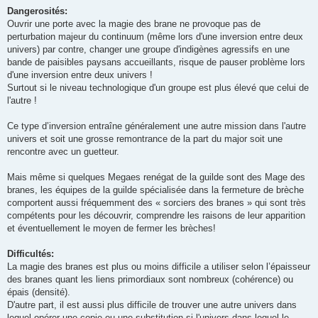
Dangerosités:
Ouvrir une porte avec la magie des brane ne provoque pas de
perturbation majeur du continuum (même lors d'une inversion entre deux
univers) par contre, changer une groupe d'indigènes agressifs en une
bande de paisibles paysans accueillants, risque de pauser problème lors
d'une inversion entre deux univers !
Surtout si le niveau technologique d'un groupe est plus élevé que celui de
l'autre !
Ce type d’inversion entraîne généralement une autre mission dans l'autre
univers et soit une grosse remontrance de la part du major soit une
rencontre avec un guetteur.
Mais même si quelques Megaes renégat de la guilde sont des Mage des
branes, les équipes de la guilde spécialisée dans la fermeture de brèche
comportent aussi fréquemment des « sorciers des branes » qui sont très
compétents pour les découvrir, comprendre les raisons de leur apparition
et éventuellement le moyen de fermer les brèches!
Difficultés:
La magie des branes est plus ou moins difficile a utiliser selon l’épaisseur
des branes quant les liens primordiaux sont nombreux (cohérence) ou
épais (densité).
D'autre part, il est aussi plus difficile de trouver une autre univers dans
lequel opérer une copie ou une substitution si l'univers dans lequel le