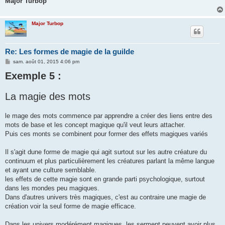
Major Turbop
Major Turbop
Re: Les formes de magie de la guilde
M
sam. août 01, 2015 4:06 pm
e
Exemple 5 :
s
s
a
g
La magie des mots
e
le mage des mots commence par apprendre a créer des liens entre des
mots de base et les concept magique qu'il veut leurs attacher.
Puis ces monts se combinent pour former des effets magiques variés
Il s'agit dune forme de magie qui agit surtout sur les autre créature du
continuum et plus particulièrement les créatures parlant la même langue
et ayant une culture semblable.
les effets de cette magie sont en grande parti psychologique, surtout
dans les mondes peu magiques.
Dans d'autres univers très magiques, c'est au contraire une magie de
création voir la seul forme de magie efficace.
Dans les univers modérément magiques, les serment peuvent avoir plus