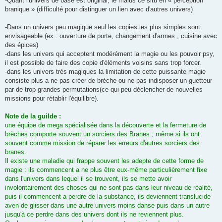
-Quant l'univers de base est original, le malus ce situ en « perception
branique » (difficulté pour distinguer un lien avec d'autres univers)
-Dans un univers peu magique seul les copies les plus simples sont
envisageable (ex : ouverture de porte, changement d'armes , cuisine avec
des épices)
-dans les univers qui acceptent modérément la magie ou les pouvoir psy,
il est possible de faire des copie d'éléments voisins sans trop forcer.
-dans les univers très magiques la limitation de cette puissante magie
consiste plus a ne pas créer de brèche ou ne pas indisposer un guetteur
par de trop grandes permutations(ce qui peu déclencher de nouvelles
missions pour rétablir l'équilibre).
Note de la guilde :
une équipe de mega spécialisée dans la découverte et la fermeture de
brèches comporte souvent un sorciers des Branes ; même si ils ont
souvent comme mission de réparer les erreurs d'autres sorciers des
branes.
Il existe une maladie qui frappe souvent les adepte de cette forme de
magie : ils commencent a ne plus être eux-même particulièrement fixe
dans l'univers dans lequel il se trouvent, ils se mette avoir
involontairement des choses qui ne sont pas dans leur niveau de réalité,
puis il commencent a perdre de la substance, ils deviennent translucide
aven de glisser dans une autre univers moins danse puis dans un autre
jusqu'à ce perdre dans des univers dont ils ne reviennent plus.