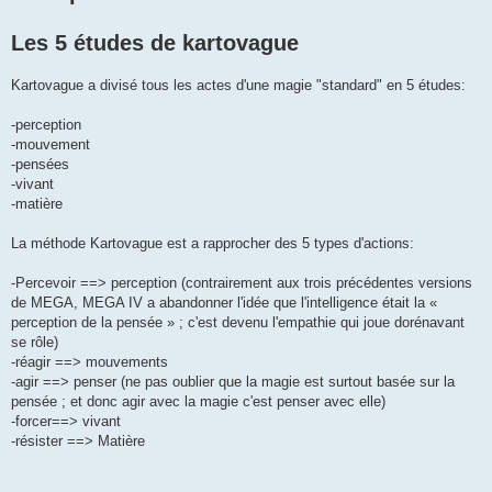
a
g
Les 5 études de kartovague
e
Kartovague a divisé tous les actes d'une magie "standard" en 5 études:
-perception
-mouvement
-pensées
-vivant
-matière
La méthode Kartovague est a rapprocher des 5 types d'actions:
-Percevoir ==> perception (contrairement aux trois précédentes versions
de MEGA, MEGA IV a abandonner l'idée que l'intelligence était la «
perception de la pensée » ; c'est devenu l'empathie qui joue dorénavant
se rôle)
-réagir ==> mouvements
-agir ==> penser (ne pas oublier que la magie est surtout basée sur la
pensée ; et donc agir avec la magie c'est penser avec elle)
-forcer==> vivant
-résister ==> Matière