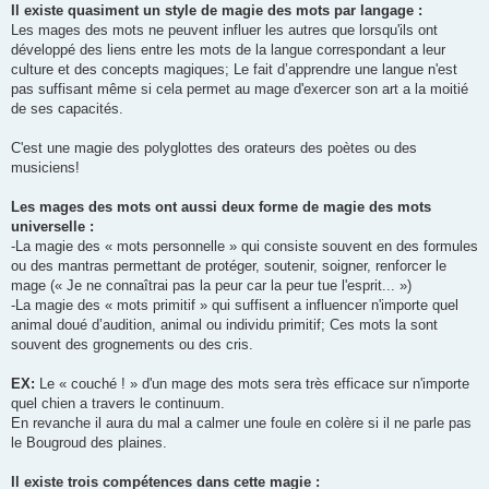
Il existe quasiment un style de magie des mots par langage :
Les mages des mots ne peuvent influer les autres que lorsqu'ils ont
développé des liens entre les mots de la langue correspondant a leur
culture et des concepts magiques; Le fait d’apprendre une langue n'est
pas suffisant même si cela permet au mage d'exercer son art a la moitié
de ses capacités.
C'est une magie des polyglottes des orateurs des poètes ou des
musiciens!
Les mages des mots ont aussi deux forme de magie des mots
universelle :
-La magie des « mots personnelle » qui consiste souvent en des formules
ou des mantras permettant de protéger, soutenir, soigner, renforcer le
mage (« Je ne connaîtrai pas la peur car la peur tue l'esprit... »)
-La magie des « mots primitif » qui suffisent a influencer n'importe quel
animal doué d’audition, animal ou individu primitif; Ces mots la sont
souvent des grognements ou des cris.
EX:
Le « couché ! » d'un mage des mots sera très efficace sur n'importe
quel chien a travers le continuum.
En revanche il aura du mal a calmer une foule en colère si il ne parle pas
le Bougroud des plaines.
Il existe trois compétences dans cette magie :