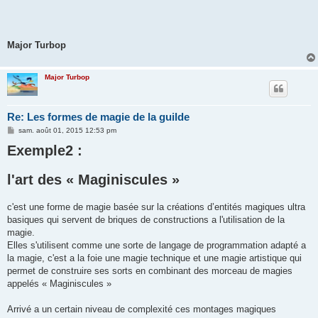
Major Turbop
Major Turbop
Re: Les formes de magie de la guilde
M
sam. août 01, 2015 12:53 pm
e
Exemple2 :
s
s
a
g
l'art des « Maginiscules »
e
c'est une forme de magie basée sur la créations d’entités magiques ultra
basiques qui servent de briques de constructions a l'utilisation de la
magie.
Elles s'utilisent comme une sorte de langage de programmation adapté a
la magie, c'est a la foie une magie technique et une magie artistique qui
permet de construire ses sorts en combinant des morceau de magies
appelés « Maginiscules »
Arrivé a un certain niveau de complexité ces montages magiques