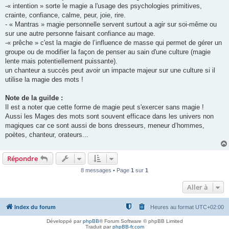
-« intention » sorte le magie a l'usage des psychologies primitives,
crainte, confiance, calme, peur, joie, rire.
- « Mantras » magie personnelle servent surtout a agir sur soi-même ou
sur une autre personne faisant confiance au mage.
-« prêche » c'est la magie de l’influence de masse qui permet de gérer un
groupe ou de modifier la façon de penser au sain d'une culture (magie
lente mais potentiellement puissante).
un chanteur a succès peut avoir un impacte majeur sur une culture si il
utilise la magie des mots !
Note de la guilde :
Il est a noter que cette forme de magie peut s'exercer sans magie !
Aussi les Mages des mots sont souvent efficace dans les univers non
magiques car ce sont aussi de bons dresseurs, meneur d’hommes,
poètes, chanteur, orateurs...
Répondre
8 messages • Page
1
sur
1
Aller à
Index du forum
Heures au format
UTC+02:00
Développé par
phpBB
® Forum Software © phpBB Limited
Traduit par
phpBB-fr.com