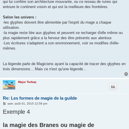
qui lui confère son architecture mouvante, ou ce reseau de runes qui
entoure le continent voisin et qui est la meilleure des frontières.
Selon les univers :
-les glyphes doivent être alimentée par l'esprit du mage a chaque
utilisation.
-la magie reste liée aux glyphes et peuvent se recharger d'elle même ou
plus rapidement grâce a la ferveur des être présents aux alentour.
-Les écritures s'adaptent a son environnement, voir se modifies d'elle-
mêmes.
La légende parle de Magiciens ayant la capacité de tracer des glyphes en
trois dimensions... Mais ce n'est qu'une légende...
Major Turbop
Re: Les formes de magie de la guilde
M
sam. août 01, 2015 12:56 pm
e
Exemple 4
s
s
a
g
la magie des Branes ou magie de
e