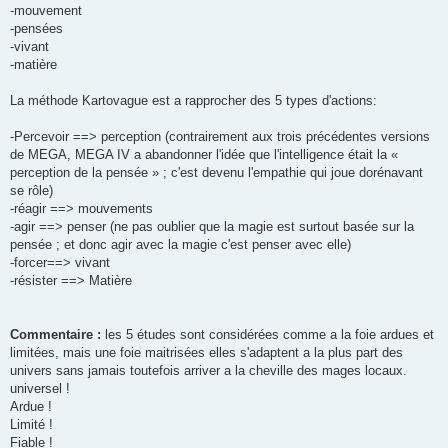
-mouvement
-pensées
-vivant
-matière
La méthode Kartovague est a rapprocher des 5 types d'actions:
-Percevoir ==> perception (contrairement aux trois précédentes versions
de MEGA, MEGA IV a abandonner l'idée que l'intelligence était la «
perception de la pensée » ; c'est devenu l'empathie qui joue dorénavant
se rôle)
-réagir ==> mouvements
-agir ==> penser (ne pas oublier que la magie est surtout basée sur la
pensée ; et donc agir avec la magie c'est penser avec elle)
-forcer==> vivant
-résister ==> Matière
Commentaire :
les 5 études sont considérées comme a la foie ardues et
limitées, mais une foie maitrisées elles s'adaptent a la plus part des
univers sans jamais toutefois arriver a la cheville des mages locaux.
universel !
Ardue !
Limité !
Fiable !