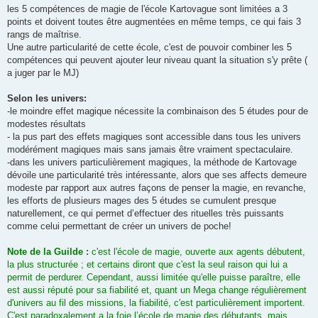
les 5 compétences de magie de l'école Kartovague sont limitées a 3
points et doivent toutes être augmentées en même temps, ce qui fais 3
rangs de maîtrise.
Une autre particularité de cette école, c'est de pouvoir combiner les 5
compétences qui peuvent ajouter leur niveau quant la situation s'y prête (
a juger par le MJ)
Selon les univers:
-le moindre effet magique nécessite la combinaison des 5 études pour de
modestes résultats
- la pus part des effets magiques sont accessible dans tous les univers
modérément magiques mais sans jamais être vraiment spectaculaire.
-dans les univers particulièrement magiques, la méthode de Kartovage
dévoile une particularité très intéressante, alors que ses affects demeure
modeste par rapport aux autres façons de penser la magie, en revanche,
les efforts de plusieurs mages des 5 études se cumulent presque
naturellement, ce qui permet d’effectuer des rituelles très puissants
comme celui permettant de créer un univers de poche!
Note de la Guilde :
c'est l'école de magie, ouverte aux agents débutent,
la plus structurée ; et certains diront que c'est la seul raison qui lui a
permit de perdurer. Cependant, aussi limitée qu'elle puisse paraître, elle
est aussi réputé pour sa fiabilité et, quant un Mega change régulièrement
d'univers au fil des missions, la fiabilité, c'est particulièrement importent.
C'est paradoxalement a la foie l’école de magie des débutants, mais