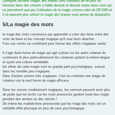
Quelques anciens mages des branes sont contrains de ne plus se
transiter dans des univers a faible densité et doivent rester dans ceux qui
ne permettent que peu l'utilisation de la magie comme celui de QF1000 et
il ne peuvent plus utiliser la magie des branes sous penne de disparaître.
5/La magie des mots
le mage des mots commence par apprendre a créer des liens entre des
mots de base et les concept magique qu'il veut leurs attacher.
Puis ces monts se combinent pour former des effets magiques variés
Il s'agit dune forme de magie qui agit surtout sur les autre créature du
continuum et plus particulièrement les créatures parlant la même langue
et ayant une culture semblable.
les effets de cette magie sont en grande parti psychologique, surtout
dans les mondes peu magiques.
Dans d'autres univers très magiques, c'est au contraire une magie de
création voir la seul forme de magie efficace.
Dans les univers modérément magiques, les serment peuvent avoir plus
de poids que les écrits car les mots prononcés gardent toute leur magie
pendant des années ou des siècles !
De même les malédictions prononcées par les mage des mots ont un
véritable effet physique en plus de ceux psychologique.