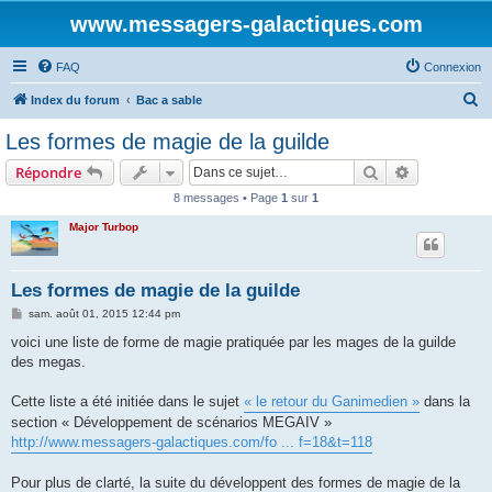
www.messagers-galactiques.com
FAQ
Connexion
R
Index du forum
Bac a sable
e
Les formes de magie de la guilde
c
Rechercher
Recherche 
Répondre
h
8 messages • Page
1
sur
1
e
Major Turbop
r
c
h
Les formes de magie de la guilde
e
M
sam. août 01, 2015 12:44 pm
e
r
s
voici une liste de forme de magie pratiquée par les mages de la guilde
s
des megas.
a
g
e
Cette liste a été initiée dans le sujet
« le retour du Ganimedien »
dans la
section « Développement de scénarios MEGAIV »
http://www.messagers-galactiques.com/fo ... f=18&t=118
Pour plus de clarté, la suite du développent des formes de magie de la