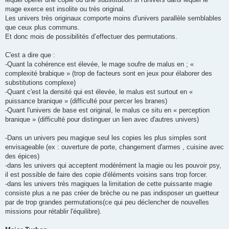
mage exerce est insolite ou très original.
Les univers très originaux comporte moins d'univers parallèle semblables
que ceux plus communs.
Et donc mois de possibilités d’effectuer des permutations.
C'est a dire que :
-Quant la cohérence est élevée, le mage soufre de malus en ; «
complexité brabique » (trop de facteurs sont en jeux pour élaborer des
substitutions complexe)
-Quant c'est la densité qui est élevée, le malus est surtout en «
puissance branique » (difficulté pour percer les branes)
-Quant l'univers de base est original, le malus ce situ en « perception
branique » (difficulté pour distinguer un lien avec d'autres univers)
-Dans un univers peu magique seul les copies les plus simples sont
envisageable (ex : ouverture de porte, changement d'armes , cuisine avec
des épices)
-dans les univers qui acceptent modérément la magie ou les pouvoir psy,
il est possible de faire des copie d'éléments voisins sans trop forcer.
-dans les univers très magiques la limitation de cette puissante magie
consiste plus a ne pas créer de brèche ou ne pas indisposer un guetteur
par de trop grandes permutations(ce qui peu déclencher de nouvelles
missions pour rétablir l'équilibre).