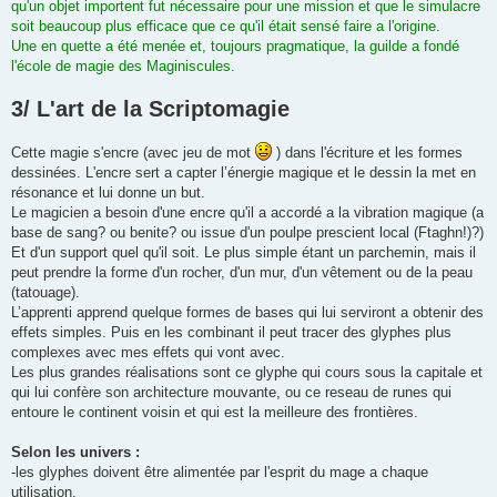
qu'un objet importent fut nécessaire pour une mission et que le simulacre
soit beaucoup plus efficace que ce qu'il était sensé faire a l'origine.
Une en quette a été menée et, toujours pragmatique, la guilde a fondé
l'école de magie des Maginiscules.
3/ L'art de la Scriptomagie
Cette magie s'encre (avec jeu de mot
) dans l'écriture et les formes
dessinées. L'encre sert a capter l’énergie magique et le dessin la met en
résonance et lui donne un but.
Le magicien a besoin d'une encre qu'il a accordé a la vibration magique (a
base de sang? ou benite? ou issue d'un poulpe prescient local (Ftaghn!)?)
Et d'un support quel qu'il soit. Le plus simple étant un parchemin, mais il
peut prendre la forme d'un rocher, d'un mur, d'un vêtement ou de la peau
(tatouage).
L’apprenti apprend quelque formes de bases qui lui serviront a obtenir des
effets simples. Puis en les combinant il peut tracer des glyphes plus
complexes avec mes effets qui vont avec.
Les plus grandes réalisations sont ce glyphe qui cours sous la capitale et
qui lui confère son architecture mouvante, ou ce reseau de runes qui
entoure le continent voisin et qui est la meilleure des frontières.
Selon les univers :
-les glyphes doivent être alimentée par l'esprit du mage a chaque
utilisation.