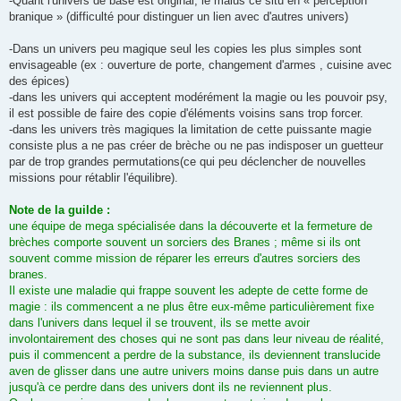
-Quant l'univers de base est original, le malus ce situ en « perception
branique » (difficulté pour distinguer un lien avec d'autres univers)
-Dans un univers peu magique seul les copies les plus simples sont
envisageable (ex : ouverture de porte, changement d'armes , cuisine avec
des épices)
-dans les univers qui acceptent modérément la magie ou les pouvoir psy,
il est possible de faire des copie d'éléments voisins sans trop forcer.
-dans les univers très magiques la limitation de cette puissante magie
consiste plus a ne pas créer de brèche ou ne pas indisposer un guetteur
par de trop grandes permutations(ce qui peu déclencher de nouvelles
missions pour rétablir l'équilibre).
Note de la guilde :
une équipe de mega spécialisée dans la découverte et la fermeture de
brèches comporte souvent un sorciers des Branes ; même si ils ont
souvent comme mission de réparer les erreurs d'autres sorciers des
branes.
Il existe une maladie qui frappe souvent les adepte de cette forme de
magie : ils commencent a ne plus être eux-même particulièrement fixe
dans l'univers dans lequel il se trouvent, ils se mette avoir
involontairement des choses qui ne sont pas dans leur niveau de réalité,
puis il commencent a perdre de la substance, ils deviennent translucide
aven de glisser dans une autre univers moins danse puis dans un autre
jusqu'à ce perdre dans des univers dont ils ne reviennent plus.