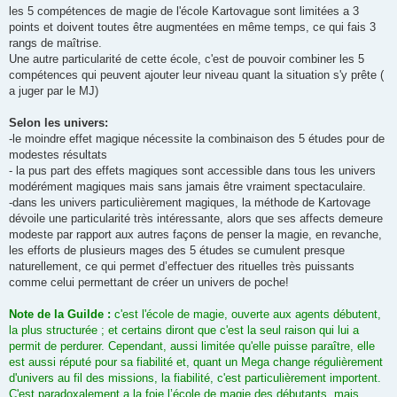
les 5 compétences de magie de l'école Kartovague sont limitées a 3
points et doivent toutes être augmentées en même temps, ce qui fais 3
rangs de maîtrise.
Une autre particularité de cette école, c'est de pouvoir combiner les 5
compétences qui peuvent ajouter leur niveau quant la situation s'y prête (
a juger par le MJ)
Selon les univers:
-le moindre effet magique nécessite la combinaison des 5 études pour de
modestes résultats
- la pus part des effets magiques sont accessible dans tous les univers
modérément magiques mais sans jamais être vraiment spectaculaire.
-dans les univers particulièrement magiques, la méthode de Kartovage
dévoile une particularité très intéressante, alors que ses affects demeure
modeste par rapport aux autres façons de penser la magie, en revanche,
les efforts de plusieurs mages des 5 études se cumulent presque
naturellement, ce qui permet d’effectuer des rituelles très puissants
comme celui permettant de créer un univers de poche!
Note de la Guilde :
c'est l'école de magie, ouverte aux agents débutent,
la plus structurée ; et certains diront que c'est la seul raison qui lui a
permit de perdurer. Cependant, aussi limitée qu'elle puisse paraître, elle
est aussi réputé pour sa fiabilité et, quant un Mega change régulièrement
d'univers au fil des missions, la fiabilité, c'est particulièrement importent.
C'est paradoxalement a la foie l’école de magie des débutants, mais