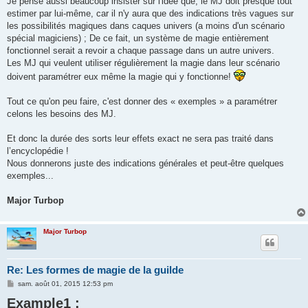
Je pense aussi beaucoup insister sur l'idée que, le MJ doit presque tout
estimer par lui-même, car il n'y aura que des indications très vagues sur
les possibilités magiques dans caques univers (a moins d'un scénario
spécial magiciens) ; De ce fait, un système de magie entièrement
fonctionnel serait a revoir a chaque passage dans un autre univers.
Les MJ qui veulent utiliser régulièrement la magie dans leur scénario
doivent paramétrer eux même la magie qui y fonctionne!
Tout ce qu'on peu faire, c'est donner des « exemples » a paramétrer
celons les besoins des MJ.
Et donc la durée des sorts leur effets exact ne sera pas traité dans
l’encyclopédie !
Nous donnerons juste des indications générales et peut-être quelques
exemples...
Major Turbop
Major Turbop
Re: Les formes de magie de la guilde
M
sam. août 01, 2015 12:53 pm
e
Example1 :
s
s