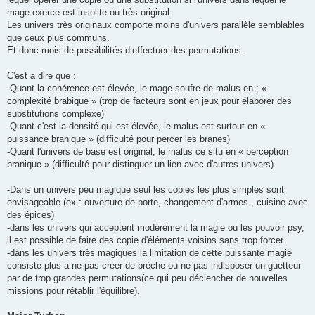
mage exerce est insolite ou très original.
Les univers très originaux comporte moins d'univers parallèle semblables
que ceux plus communs.
Et donc mois de possibilités d’effectuer des permutations.
C'est a dire que :
-Quant la cohérence est élevée, le mage soufre de malus en ; «
complexité brabique » (trop de facteurs sont en jeux pour élaborer des
substitutions complexe)
-Quant c'est la densité qui est élevée, le malus est surtout en «
puissance branique » (difficulté pour percer les branes)
-Quant l'univers de base est original, le malus ce situ en « perception
branique » (difficulté pour distinguer un lien avec d'autres univers)
-Dans un univers peu magique seul les copies les plus simples sont
envisageable (ex : ouverture de porte, changement d'armes , cuisine avec
des épices)
-dans les univers qui acceptent modérément la magie ou les pouvoir psy,
il est possible de faire des copie d'éléments voisins sans trop forcer.
-dans les univers très magiques la limitation de cette puissante magie
consiste plus a ne pas créer de brèche ou ne pas indisposer un guetteur
par de trop grandes permutations(ce qui peu déclencher de nouvelles
missions pour rétablir l'équilibre).