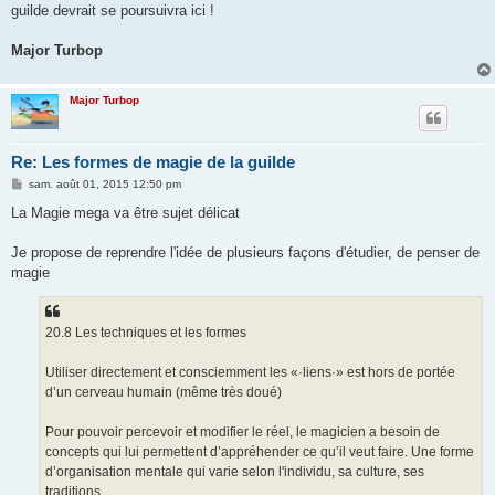
guilde devrait se poursuivra ici !
Major Turbop
Major Turbop
Re: Les formes de magie de la guilde
M
sam. août 01, 2015 12:50 pm
e
s
La Magie mega va être sujet délicat
s
a
g
Je propose de reprendre l'idée de plusieurs façons d'étudier, de penser de
e
magie
20.8 Les techniques et les formes
Utiliser directement et consciemment les «·liens·» est hors de portée
d’un cerveau humain (même très doué)
Pour pouvoir percevoir et modifier le réel, le magicien a besoin de
concepts qui lui permettent d’appréhender ce qu’il veut faire. Une forme
d’organisation mentale qui varie selon l'individu, sa culture, ses
traditions...