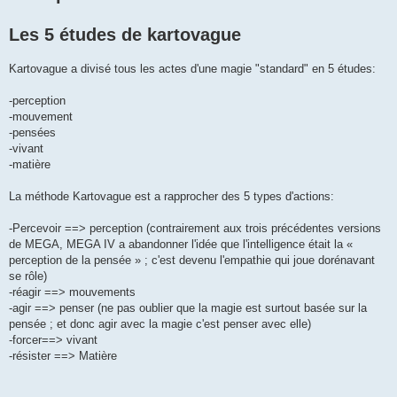
a
g
Les 5 études de kartovague
e
Kartovague a divisé tous les actes d'une magie "standard" en 5 études:
-perception
-mouvement
-pensées
-vivant
-matière
La méthode Kartovague est a rapprocher des 5 types d'actions:
-Percevoir ==> perception (contrairement aux trois précédentes versions
de MEGA, MEGA IV a abandonner l'idée que l'intelligence était la «
perception de la pensée » ; c'est devenu l'empathie qui joue dorénavant
se rôle)
-réagir ==> mouvements
-agir ==> penser (ne pas oublier que la magie est surtout basée sur la
pensée ; et donc agir avec la magie c'est penser avec elle)
-forcer==> vivant
-résister ==> Matière