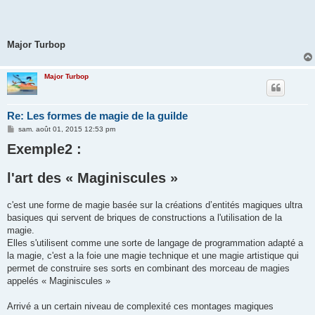
Major Turbop
Major Turbop
Re: Les formes de magie de la guilde
M
sam. août 01, 2015 12:53 pm
e
Exemple2 :
s
s
a
g
l'art des « Maginiscules »
e
c'est une forme de magie basée sur la créations d’entités magiques ultra
basiques qui servent de briques de constructions a l'utilisation de la
magie.
Elles s'utilisent comme une sorte de langage de programmation adapté a
la magie, c'est a la foie une magie technique et une magie artistique qui
permet de construire ses sorts en combinant des morceau de magies
appelés « Maginiscules »
Arrivé a un certain niveau de complexité ces montages magiques