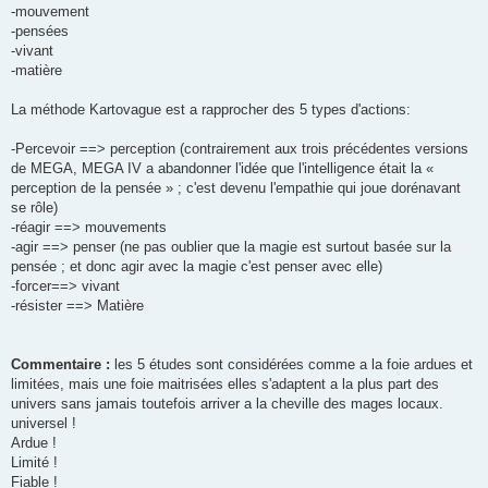
-mouvement
-pensées
-vivant
-matière
La méthode Kartovague est a rapprocher des 5 types d'actions:
-Percevoir ==> perception (contrairement aux trois précédentes versions
de MEGA, MEGA IV a abandonner l'idée que l'intelligence était la «
perception de la pensée » ; c'est devenu l'empathie qui joue dorénavant
se rôle)
-réagir ==> mouvements
-agir ==> penser (ne pas oublier que la magie est surtout basée sur la
pensée ; et donc agir avec la magie c'est penser avec elle)
-forcer==> vivant
-résister ==> Matière
Commentaire :
les 5 études sont considérées comme a la foie ardues et
limitées, mais une foie maitrisées elles s'adaptent a la plus part des
univers sans jamais toutefois arriver a la cheville des mages locaux.
universel !
Ardue !
Limité !
Fiable !