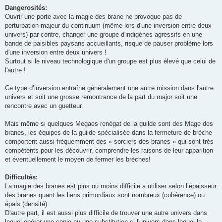
Dangerosités:
Ouvrir une porte avec la magie des brane ne provoque pas de
perturbation majeur du continuum (même lors d'une inversion entre deux
univers) par contre, changer une groupe d'indigènes agressifs en une
bande de paisibles paysans accueillants, risque de pauser problème lors
d'une inversion entre deux univers !
Surtout si le niveau technologique d'un groupe est plus élevé que celui de
l'autre !
Ce type d’inversion entraîne généralement une autre mission dans l'autre
univers et soit une grosse remontrance de la part du major soit une
rencontre avec un guetteur.
Mais même si quelques Megaes renégat de la guilde sont des Mage des
branes, les équipes de la guilde spécialisée dans la fermeture de brèche
comportent aussi fréquemment des « sorciers des branes » qui sont très
compétents pour les découvrir, comprendre les raisons de leur apparition
et éventuellement le moyen de fermer les brèches!
Difficultés:
La magie des branes est plus ou moins difficile a utiliser selon l’épaisseur
des branes quant les liens primordiaux sont nombreux (cohérence) ou
épais (densité).
D'autre part, il est aussi plus difficile de trouver une autre univers dans
lequel opérer une copie ou une substitution si l'univers dans lequel le