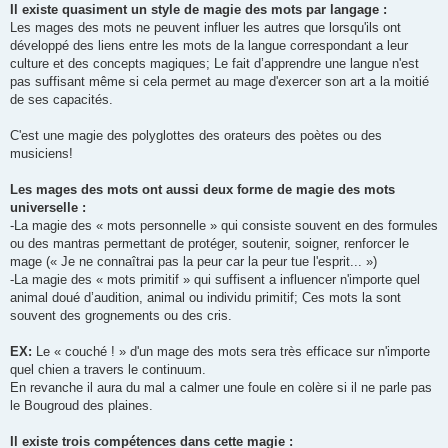
Il existe quasiment un style de magie des mots par langage :
Les mages des mots ne peuvent influer les autres que lorsqu'ils ont
développé des liens entre les mots de la langue correspondant a leur
culture et des concepts magiques; Le fait d’apprendre une langue n'est
pas suffisant même si cela permet au mage d'exercer son art a la moitié
de ses capacités.
C'est une magie des polyglottes des orateurs des poètes ou des
musiciens!
Les mages des mots ont aussi deux forme de magie des mots
universelle :
-La magie des « mots personnelle » qui consiste souvent en des formules
ou des mantras permettant de protéger, soutenir, soigner, renforcer le
mage (« Je ne connaîtrai pas la peur car la peur tue l'esprit... »)
-La magie des « mots primitif » qui suffisent a influencer n'importe quel
animal doué d’audition, animal ou individu primitif; Ces mots la sont
souvent des grognements ou des cris.
EX:
Le « couché ! » d'un mage des mots sera très efficace sur n'importe
quel chien a travers le continuum.
En revanche il aura du mal a calmer une foule en colère si il ne parle pas
le Bougroud des plaines.
Il existe trois compétences dans cette magie :