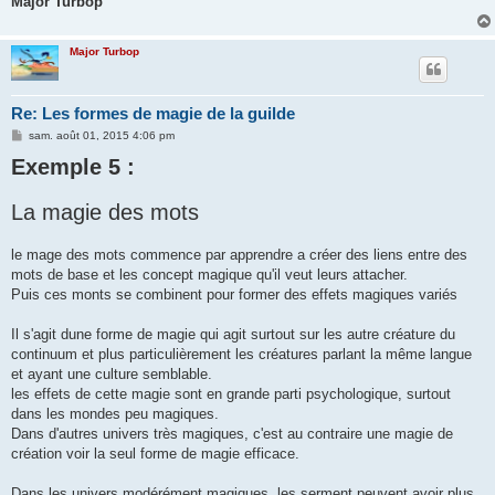
Major Turbop
Major Turbop
Re: Les formes de magie de la guilde
M
sam. août 01, 2015 4:06 pm
e
Exemple 5 :
s
s
a
g
La magie des mots
e
le mage des mots commence par apprendre a créer des liens entre des
mots de base et les concept magique qu'il veut leurs attacher.
Puis ces monts se combinent pour former des effets magiques variés
Il s'agit dune forme de magie qui agit surtout sur les autre créature du
continuum et plus particulièrement les créatures parlant la même langue
et ayant une culture semblable.
les effets de cette magie sont en grande parti psychologique, surtout
dans les mondes peu magiques.
Dans d'autres univers très magiques, c'est au contraire une magie de
création voir la seul forme de magie efficace.
Dans les univers modérément magiques, les serment peuvent avoir plus