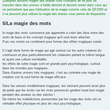
Quelques anciens mages des branes sont contrains de ne plus se
transiter dans des univers a faible densité et doivent rester dans ceux qui
ne permettent que peu l'utilisation de la magie comme celui de QF1000 et
il ne peuvent plus utiliser la magie des branes sous penne de disparaître.
5/La magie des mots
le mage des mots commence par apprendre a créer des liens entre des
mots de base et les concept magique qu'il veut leurs attacher.
Puis ces monts se combinent pour former des effets magiques variés
Il s'agit dune forme de magie qui agit surtout sur les autre créature du
continuum et plus particulièrement les créatures parlant la même langue
et ayant une culture semblable.
les effets de cette magie sont en grande parti psychologique, surtout
dans les mondes peu magiques.
Dans d'autres univers très magiques, c'est au contraire une magie de
création voir la seul forme de magie efficace.
Dans les univers modérément magiques, les serment peuvent avoir plus
de poids que les écrits car les mots prononcés gardent toute leur magie
pendant des années ou des siècles !
De même les malédictions prononcées par les mage des mots ont un
véritable effet physique en plus de ceux psychologique.