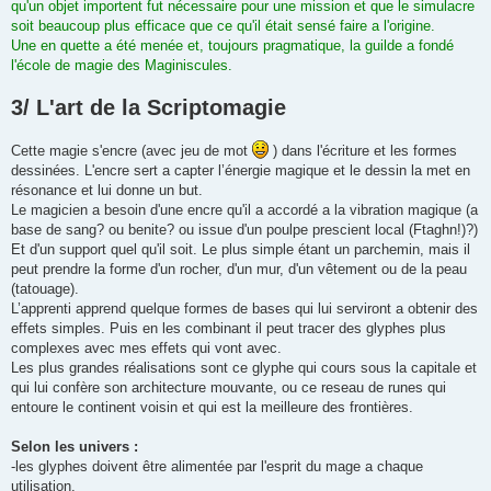
qu'un objet importent fut nécessaire pour une mission et que le simulacre
soit beaucoup plus efficace que ce qu'il était sensé faire a l'origine.
Une en quette a été menée et, toujours pragmatique, la guilde a fondé
l'école de magie des Maginiscules.
3/ L'art de la Scriptomagie
Cette magie s'encre (avec jeu de mot
) dans l'écriture et les formes
dessinées. L'encre sert a capter l’énergie magique et le dessin la met en
résonance et lui donne un but.
Le magicien a besoin d'une encre qu'il a accordé a la vibration magique (a
base de sang? ou benite? ou issue d'un poulpe prescient local (Ftaghn!)?)
Et d'un support quel qu'il soit. Le plus simple étant un parchemin, mais il
peut prendre la forme d'un rocher, d'un mur, d'un vêtement ou de la peau
(tatouage).
L’apprenti apprend quelque formes de bases qui lui serviront a obtenir des
effets simples. Puis en les combinant il peut tracer des glyphes plus
complexes avec mes effets qui vont avec.
Les plus grandes réalisations sont ce glyphe qui cours sous la capitale et
qui lui confère son architecture mouvante, ou ce reseau de runes qui
entoure le continent voisin et qui est la meilleure des frontières.
Selon les univers :
-les glyphes doivent être alimentée par l'esprit du mage a chaque
utilisation.