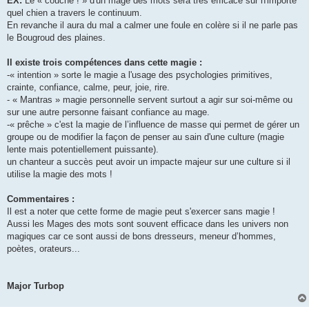
EX:
Le « couché ! » d'un mage des mots sera très efficace sur n'importe
quel chien a travers le continuum.
En revanche il aura du mal a calmer une foule en colère si il ne parle pas
le Bougroud des plaines.
Il existe trois compétences dans cette magie :
-« intention » sorte le magie a l'usage des psychologies primitives,
crainte, confiance, calme, peur, joie, rire.
- « Mantras » magie personnelle servent surtout a agir sur soi-même ou
sur une autre personne faisant confiance au mage.
-« prêche » c'est la magie de l’influence de masse qui permet de gérer un
groupe ou de modifier la façon de penser au sain d'une culture (magie
lente mais potentiellement puissante).
un chanteur a succès peut avoir un impacte majeur sur une culture si il
utilise la magie des mots !
Commentaires :
Il est a noter que cette forme de magie peut s'exercer sans magie !
Aussi les Mages des mots sont souvent efficace dans les univers non
magiques car ce sont aussi de bons dresseurs, meneur d’hommes,
poètes, orateurs...
Major Turbop