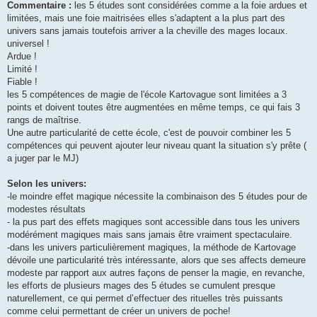
Commentaire :
les 5 études sont considérées comme a la foie ardues et
limitées, mais une foie maitrisées elles s'adaptent a la plus part des
univers sans jamais toutefois arriver a la cheville des mages locaux.
universel !
Ardue !
Limité !
Fiable !
les 5 compétences de magie de l'école Kartovague sont limitées a 3
points et doivent toutes être augmentées en même temps, ce qui fais 3
rangs de maîtrise.
Une autre particularité de cette école, c'est de pouvoir combiner les 5
compétences qui peuvent ajouter leur niveau quant la situation s'y prête (
a juger par le MJ)
Selon les univers:
-le moindre effet magique nécessite la combinaison des 5 études pour de
modestes résultats
- la pus part des effets magiques sont accessible dans tous les univers
modérément magiques mais sans jamais être vraiment spectaculaire.
-dans les univers particulièrement magiques, la méthode de Kartovage
dévoile une particularité très intéressante, alors que ses affects demeure
modeste par rapport aux autres façons de penser la magie, en revanche,
les efforts de plusieurs mages des 5 études se cumulent presque
naturellement, ce qui permet d’effectuer des rituelles très puissants
comme celui permettant de créer un univers de poche!