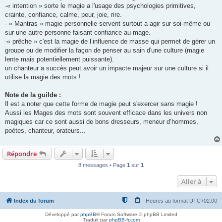
-« intention » sorte le magie a l'usage des psychologies primitives,
crainte, confiance, calme, peur, joie, rire.
- « Mantras » magie personnelle servent surtout a agir sur soi-même ou
sur une autre personne faisant confiance au mage.
-« prêche » c'est la magie de l’influence de masse qui permet de gérer un
groupe ou de modifier la façon de penser au sain d'une culture (magie
lente mais potentiellement puissante).
un chanteur a succès peut avoir un impacte majeur sur une culture si il
utilise la magie des mots !
Note de la guilde :
Il est a noter que cette forme de magie peut s'exercer sans magie !
Aussi les Mages des mots sont souvent efficace dans les univers non
magiques car ce sont aussi de bons dresseurs, meneur d’hommes,
poètes, chanteur, orateurs...
Répondre
8 messages • Page
1
sur
1
Aller à
Index du forum
Heures au format
UTC+02:00
Développé par
phpBB
® Forum Software © phpBB Limited
Traduit par
phpBB-fr.com