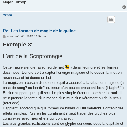
Major Turbop
Mendo
Re: Les formes de magie de la guilde
M
sam. août 01, 2015 12:54 pm
e
Exemple 3:
s
s
a
g
L'art de la Scriptomagie
e
Cette magie s'encre (avec jeu de mot
) dans l'écriture et les formes
dessinées. L'encre sert a capter l’énergie magique et le dessin la met en
résonance et lui donne un but.
Le magicien a besoin d'une encre qu'il a accordé a la vibration magique (a
base de sang? ou benite? ou issue d'un poulpe prescient local (Ftaghn!)?)
Et d'un support quel qu'il soit. Le plus simple étant un parchemin, mais il
peut prendre la forme d'un rocher, d'un mur, d'un vêtement ou de la peau
(tatouage).
L’apprenti apprend quelque formes de bases qui lui serviront a obtenir des
effets simples. Puis en les combinant il peut tracer des glyphes plus
complexes avec mes effets qui vont avec.
Les plus grandes réalisations sont ce glyphe qui cours sous la capitale et