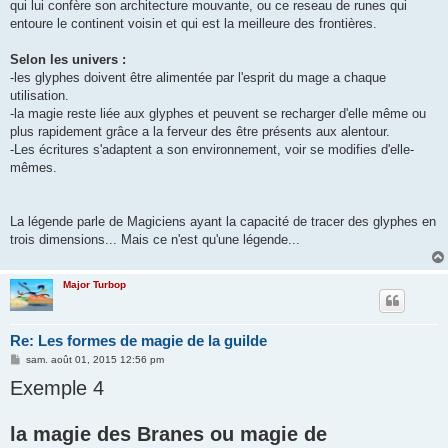
qui lui confère son architecture mouvante, ou ce reseau de runes qui
entoure le continent voisin et qui est la meilleure des frontières.
Selon les univers :
-les glyphes doivent être alimentée par l'esprit du mage a chaque
utilisation.
-la magie reste liée aux glyphes et peuvent se recharger d'elle même ou
plus rapidement grâce a la ferveur des être présents aux alentour.
-Les écritures s'adaptent a son environnement, voir se modifies d'elle-
mêmes.
La légende parle de Magiciens ayant la capacité de tracer des glyphes en
trois dimensions... Mais ce n'est qu'une légende...
Major Turbop
Re: Les formes de magie de la guilde
M
sam. août 01, 2015 12:56 pm
e
Exemple 4
s
s
a
g
la magie des Branes ou magie de
e