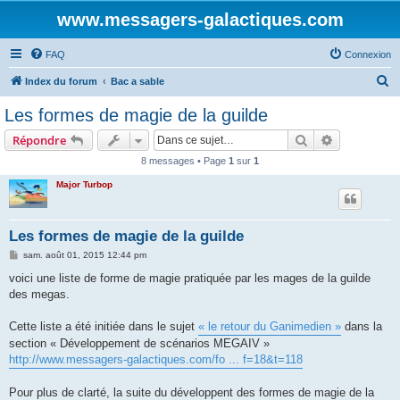
www.messagers-galactiques.com
FAQ
Connexion
R
Index du forum
Bac a sable
e
Les formes de magie de la guilde
c
Rechercher
Recherche 
Répondre
h
8 messages • Page
1
sur
1
e
Major Turbop
r
c
h
Les formes de magie de la guilde
e
M
sam. août 01, 2015 12:44 pm
e
r
s
voici une liste de forme de magie pratiquée par les mages de la guilde
s
des megas.
a
g
e
Cette liste a été initiée dans le sujet
« le retour du Ganimedien »
dans la
section « Développement de scénarios MEGAIV »
http://www.messagers-galactiques.com/fo ... f=18&t=118
Pour plus de clarté, la suite du développent des formes de magie de la