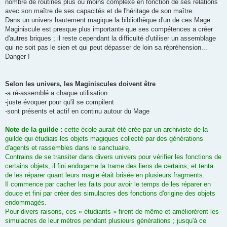
nombre de routines plus ou moins complexe en fonction de ses relations
avec son maître de ses capacités et de l'héritage de son maître.
Dans un univers hautement magique la bibliothèque d'un de ces Mage
Maginiscule est presque plus importante que ses compétences a créer
d'autres briques ; il reste cependant la difficulté d'utiliser un assemblage
qui ne soit pas le sien et qui peut dépasser de loin sa répréhension...
Danger !
Selon les univers, les Maginiscules doivent être
-a ré-assemblé a chaque utilisation
-juste évoquer pour qu'il se compilent
-sont présents et actif en continu autour du Mage
Note de la guilde :
cette école aurait été crée par un archiviste de la
guilde qui étudiais les objets magiques collecté par des générations
d'agents et rassembles dans le sanctuaire.
Contrains de se transiter dans divers univers pour vérifier les fonctions de
certains objets, il fini endogame la trame des liens de certains, et tenta
de les réparer quant leurs magie était brisée en plusieurs fragments.
Il commence par cacher les faits pour avoir le temps de les réparer en
douce et fini par créer des simulacres des fonctions d'origine des objets
endommagés.
Pour divers raisons, ces « étudiants » firent de même et améliorèrent les
simulacres de leur mètres pendant plusieurs générations ; jusqu'à ce