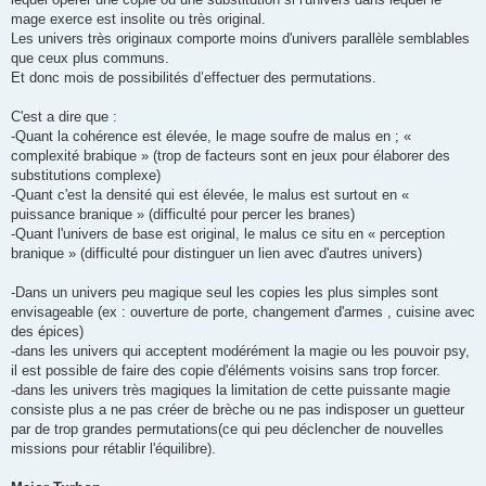
mage exerce est insolite ou très original.
Les univers très originaux comporte moins d'univers parallèle semblables
que ceux plus communs.
Et donc mois de possibilités d’effectuer des permutations.
C'est a dire que :
-Quant la cohérence est élevée, le mage soufre de malus en ; «
complexité brabique » (trop de facteurs sont en jeux pour élaborer des
substitutions complexe)
-Quant c'est la densité qui est élevée, le malus est surtout en «
puissance branique » (difficulté pour percer les branes)
-Quant l'univers de base est original, le malus ce situ en « perception
branique » (difficulté pour distinguer un lien avec d'autres univers)
-Dans un univers peu magique seul les copies les plus simples sont
envisageable (ex : ouverture de porte, changement d'armes , cuisine avec
des épices)
-dans les univers qui acceptent modérément la magie ou les pouvoir psy,
il est possible de faire des copie d'éléments voisins sans trop forcer.
-dans les univers très magiques la limitation de cette puissante magie
consiste plus a ne pas créer de brèche ou ne pas indisposer un guetteur
par de trop grandes permutations(ce qui peu déclencher de nouvelles
missions pour rétablir l'équilibre).