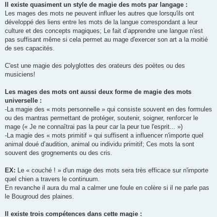
Il existe quasiment un style de magie des mots par langage :
Les mages des mots ne peuvent influer les autres que lorsqu'ils ont
développé des liens entre les mots de la langue correspondant a leur
culture et des concepts magiques; Le fait d’apprendre une langue n'est
pas suffisant même si cela permet au mage d'exercer son art a la moitié
de ses capacités.
C'est une magie des polyglottes des orateurs des poètes ou des
musiciens!
Les mages des mots ont aussi deux forme de magie des mots
universelle :
-La magie des « mots personnelle » qui consiste souvent en des formules
ou des mantras permettant de protéger, soutenir, soigner, renforcer le
mage (« Je ne connaîtrai pas la peur car la peur tue l'esprit... »)
-La magie des « mots primitif » qui suffisent a influencer n'importe quel
animal doué d’audition, animal ou individu primitif; Ces mots la sont
souvent des grognements ou des cris.
EX:
Le « couché ! » d'un mage des mots sera très efficace sur n'importe
quel chien a travers le continuum.
En revanche il aura du mal a calmer une foule en colère si il ne parle pas
le Bougroud des plaines.
Il existe trois compétences dans cette magie :