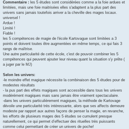
Commentaire :
les 5 études sont considérées comme a la foie ardues et
limitées, mais une foie maitrisées elles s'adaptent a la plus part des
univers sans jamais toutefois arriver a la cheville des mages locaux.
universel !
Ardue !
Limité !
Fiable !
les 5 compétences de magie de l'école Kartovague sont limitées a 3
points et doivent toutes être augmentées en même temps, ce qui fais 3
rangs de maîtrise.
Une autre particularité de cette école, c'est de pouvoir combiner les 5
compétences qui peuvent ajouter leur niveau quant la situation s'y prête (
a juger par le MJ)
Selon les univers:
-le moindre effet magique nécessite la combinaison des 5 études pour de
modestes résultats
- la pus part des effets magiques sont accessible dans tous les univers
modérément magiques mais sans jamais être vraiment spectaculaire.
-dans les univers particulièrement magiques, la méthode de Kartovage
dévoile une particularité très intéressante, alors que ses affects demeure
modeste par rapport aux autres façons de penser la magie, en revanche,
les efforts de plusieurs mages des 5 études se cumulent presque
naturellement, ce qui permet d’effectuer des rituelles très puissants
comme celui permettant de créer un univers de poche!