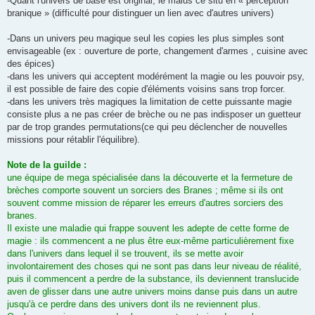
-Quant l'univers de base est original, le malus ce situ en « perception
branique » (difficulté pour distinguer un lien avec d'autres univers)
-Dans un univers peu magique seul les copies les plus simples sont
envisageable (ex : ouverture de porte, changement d'armes , cuisine avec
des épices)
-dans les univers qui acceptent modérément la magie ou les pouvoir psy,
il est possible de faire des copie d'éléments voisins sans trop forcer.
-dans les univers très magiques la limitation de cette puissante magie
consiste plus a ne pas créer de brèche ou ne pas indisposer un guetteur
par de trop grandes permutations(ce qui peu déclencher de nouvelles
missions pour rétablir l'équilibre).
Note de la guilde :
une équipe de mega spécialisée dans la découverte et la fermeture de
brèches comporte souvent un sorciers des Branes ; même si ils ont
souvent comme mission de réparer les erreurs d'autres sorciers des
branes.
Il existe une maladie qui frappe souvent les adepte de cette forme de
magie : ils commencent a ne plus être eux-même particulièrement fixe
dans l'univers dans lequel il se trouvent, ils se mette avoir
involontairement des choses qui ne sont pas dans leur niveau de réalité,
puis il commencent a perdre de la substance, ils deviennent translucide
aven de glisser dans une autre univers moins danse puis dans un autre
jusqu'à ce perdre dans des univers dont ils ne reviennent plus.