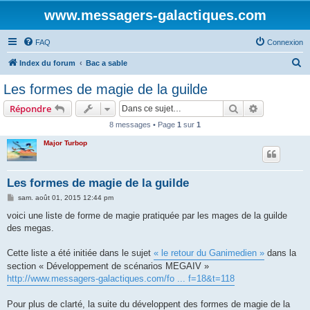
www.messagers-galactiques.com
FAQ
Connexion
R
Index du forum
Bac a sable
e
Les formes de magie de la guilde
c
Rechercher
Recherche 
Répondre
h
8 messages • Page
1
sur
1
e
Major Turbop
r
c
h
Les formes de magie de la guilde
e
M
sam. août 01, 2015 12:44 pm
e
r
s
voici une liste de forme de magie pratiquée par les mages de la guilde
s
des megas.
a
g
e
Cette liste a été initiée dans le sujet
« le retour du Ganimedien »
dans la
section « Développement de scénarios MEGAIV »
http://www.messagers-galactiques.com/fo ... f=18&t=118
Pour plus de clarté, la suite du développent des formes de magie de la