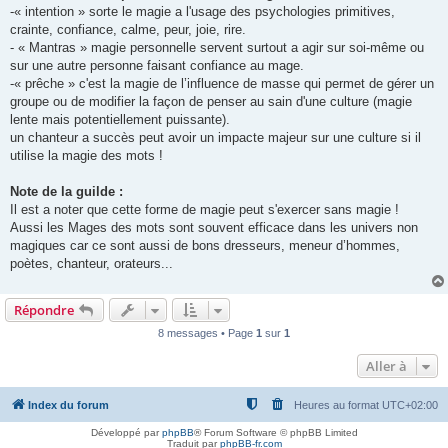
-« intention » sorte le magie a l'usage des psychologies primitives,
crainte, confiance, calme, peur, joie, rire.
- « Mantras » magie personnelle servent surtout a agir sur soi-même ou
sur une autre personne faisant confiance au mage.
-« prêche » c'est la magie de l’influence de masse qui permet de gérer un
groupe ou de modifier la façon de penser au sain d'une culture (magie
lente mais potentiellement puissante).
un chanteur a succès peut avoir un impacte majeur sur une culture si il
utilise la magie des mots !
Note de la guilde :
Il est a noter que cette forme de magie peut s'exercer sans magie !
Aussi les Mages des mots sont souvent efficace dans les univers non
magiques car ce sont aussi de bons dresseurs, meneur d’hommes,
poètes, chanteur, orateurs...
Répondre
8 messages • Page
1
sur
1
Aller à
Index du forum
Heures au format
UTC+02:00
Développé par
phpBB
® Forum Software © phpBB Limited
Traduit par
phpBB-fr.com