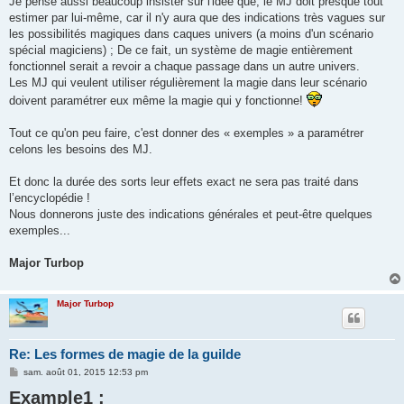
Je pense aussi beaucoup insister sur l'idée que, le MJ doit presque tout
estimer par lui-même, car il n'y aura que des indications très vagues sur
les possibilités magiques dans caques univers (a moins d'un scénario
spécial magiciens) ; De ce fait, un système de magie entièrement
fonctionnel serait a revoir a chaque passage dans un autre univers.
Les MJ qui veulent utiliser régulièrement la magie dans leur scénario
doivent paramétrer eux même la magie qui y fonctionne!
Tout ce qu'on peu faire, c'est donner des « exemples » a paramétrer
celons les besoins des MJ.
Et donc la durée des sorts leur effets exact ne sera pas traité dans
l’encyclopédie !
Nous donnerons juste des indications générales et peut-être quelques
exemples...
Major Turbop
Major Turbop
Re: Les formes de magie de la guilde
M
sam. août 01, 2015 12:53 pm
e
Example1 :
s
s