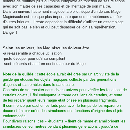
nombre de routines plus ou moins complexe en fonction de ses relations
avec son maître de ses capacités et de l'héritage de son maître.
Dans un univers hautement magique la bibliothèque d'un de ces Mage
Maginiscule est presque plus importante que ses compétences a créer
d'autres briques ; il reste cependant la difficulté d'utiliser un assemblage
qui ne soit pas le sien et qui peut dépasser de loin sa répréhension...
Danger !
Selon les univers, les Maginiscules doivent être
-a ré-assemblé a chaque utilisation
-juste évoquer pour qu'il se compilent
-sont présents et actif en continu autour du Mage
Note de la guilde :
cette école aurait été crée par un archiviste de la
guilde qui étudiais les objets magiques collecté par des générations
d'agents et rassembles dans le sanctuaire.
Contrains de se transiter dans divers univers pour vérifier les fonctions de
certains objets, il fini endogame la trame des liens de certains, et tenta
de les réparer quant leurs magie était brisée en plusieurs fragments.
Il commence par cacher les faits pour avoir le temps de les réparer en
douce et fini par créer des simulacres des fonctions d'origine des objets
endommagés.
Pour divers raisons, ces « étudiants » firent de même et améliorèrent les
simulacres de leur mètres pendant plusieurs générations ; jusqu'à ce