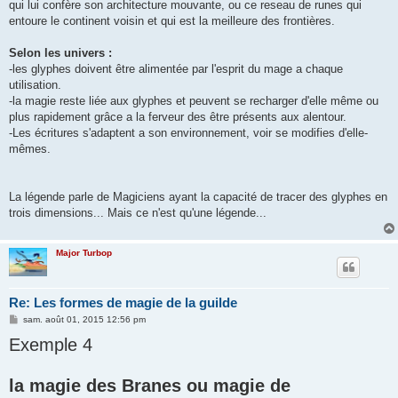
qui lui confère son architecture mouvante, ou ce reseau de runes qui
entoure le continent voisin et qui est la meilleure des frontières.
Selon les univers :
-les glyphes doivent être alimentée par l'esprit du mage a chaque
utilisation.
-la magie reste liée aux glyphes et peuvent se recharger d'elle même ou
plus rapidement grâce a la ferveur des être présents aux alentour.
-Les écritures s'adaptent a son environnement, voir se modifies d'elle-
mêmes.
La légende parle de Magiciens ayant la capacité de tracer des glyphes en
trois dimensions... Mais ce n'est qu'une légende...
Major Turbop
Re: Les formes de magie de la guilde
M
sam. août 01, 2015 12:56 pm
e
Exemple 4
s
s
a
g
la magie des Branes ou magie de
e