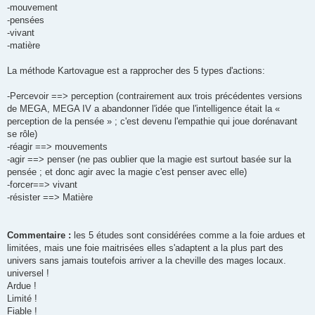
-mouvement
-pensées
-vivant
-matière
La méthode Kartovague est a rapprocher des 5 types d'actions:
-Percevoir ==> perception (contrairement aux trois précédentes versions
de MEGA, MEGA IV a abandonner l'idée que l'intelligence était la «
perception de la pensée » ; c'est devenu l'empathie qui joue dorénavant
se rôle)
-réagir ==> mouvements
-agir ==> penser (ne pas oublier que la magie est surtout basée sur la
pensée ; et donc agir avec la magie c'est penser avec elle)
-forcer==> vivant
-résister ==> Matière
Commentaire :
les 5 études sont considérées comme a la foie ardues et
limitées, mais une foie maitrisées elles s'adaptent a la plus part des
univers sans jamais toutefois arriver a la cheville des mages locaux.
universel !
Ardue !
Limité !
Fiable !