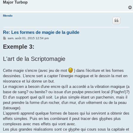
Major Turbop
Mendo
Re: Les formes de magie de la guilde
M
sam. août 01, 2015 12:54 pm
e
Exemple 3:
s
s
a
g
L'art de la Scriptomagie
e
Cette magie s'encre (avec jeu de mot
) dans l'écriture et les formes
dessinées. L'encre sert a capter l’énergie magique et le dessin la met en
résonance et lui donne un but.
Le magicien a besoin d'une encre qu'il a accordé a la vibration magique (a
base de sang? ou benite? ou issue d'un poulpe prescient local (Ftaghn!)?)
Et d'un support quel qu'il soit. Le plus simple étant un parchemin, mais il
peut prendre la forme d'un rocher, d'un mur, d'un vêtement ou de la peau
(tatouage).
L’apprenti apprend quelque formes de bases qui lui serviront a obtenir des
effets simples. Puis en les combinant il peut tracer des glyphes plus
complexes avec mes effets qui vont avec.
Les plus grandes réalisations sont ce glyphe qui cours sous la capitale et