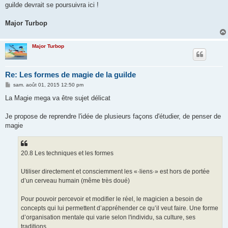
guilde devrait se poursuivra ici !
Major Turbop
Major Turbop
Re: Les formes de magie de la guilde
M
sam. août 01, 2015 12:50 pm
e
s
La Magie mega va être sujet délicat
s
a
g
Je propose de reprendre l'idée de plusieurs façons d'étudier, de penser de
e
magie
20.8 Les techniques et les formes
Utiliser directement et consciemment les «·liens·» est hors de portée
d’un cerveau humain (même très doué)
Pour pouvoir percevoir et modifier le réel, le magicien a besoin de
concepts qui lui permettent d’appréhender ce qu’il veut faire. Une forme
d’organisation mentale qui varie selon l'individu, sa culture, ses
traditions...