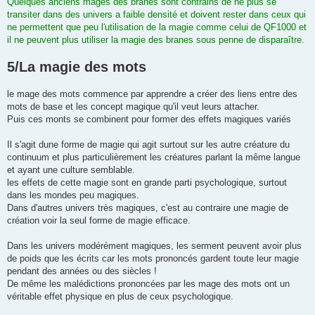
Quelques anciens mages des branes sont contrains de ne plus se
transiter dans des univers a faible densité et doivent rester dans ceux qui
ne permettent que peu l'utilisation de la magie comme celui de QF1000 et
il ne peuvent plus utiliser la magie des branes sous penne de disparaître.
5/La magie des mots
le mage des mots commence par apprendre a créer des liens entre des
mots de base et les concept magique qu'il veut leurs attacher.
Puis ces monts se combinent pour former des effets magiques variés
Il s'agit dune forme de magie qui agit surtout sur les autre créature du
continuum et plus particulièrement les créatures parlant la même langue
et ayant une culture semblable.
les effets de cette magie sont en grande parti psychologique, surtout
dans les mondes peu magiques.
Dans d'autres univers très magiques, c'est au contraire une magie de
création voir la seul forme de magie efficace.
Dans les univers modérément magiques, les serment peuvent avoir plus
de poids que les écrits car les mots prononcés gardent toute leur magie
pendant des années ou des siècles !
De même les malédictions prononcées par les mage des mots ont un
véritable effet physique en plus de ceux psychologique.