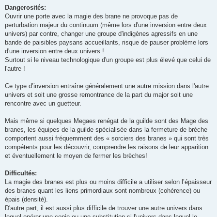
Dangerosités:
Ouvrir une porte avec la magie des brane ne provoque pas de
perturbation majeur du continuum (même lors d'une inversion entre deux
univers) par contre, changer une groupe d'indigènes agressifs en une
bande de paisibles paysans accueillants, risque de pauser problème lors
d'une inversion entre deux univers !
Surtout si le niveau technologique d'un groupe est plus élevé que celui de
l'autre !
Ce type d’inversion entraîne généralement une autre mission dans l'autre
univers et soit une grosse remontrance de la part du major soit une
rencontre avec un guetteur.
Mais même si quelques Megaes renégat de la guilde sont des Mage des
branes, les équipes de la guilde spécialisée dans la fermeture de brèche
comportent aussi fréquemment des « sorciers des branes » qui sont très
compétents pour les découvrir, comprendre les raisons de leur apparition
et éventuellement le moyen de fermer les brèches!
Difficultés:
La magie des branes est plus ou moins difficile a utiliser selon l’épaisseur
des branes quant les liens primordiaux sont nombreux (cohérence) ou
épais (densité).
D'autre part, il est aussi plus difficile de trouver une autre univers dans
lequel opérer une copie ou une substitution si l'univers dans lequel le