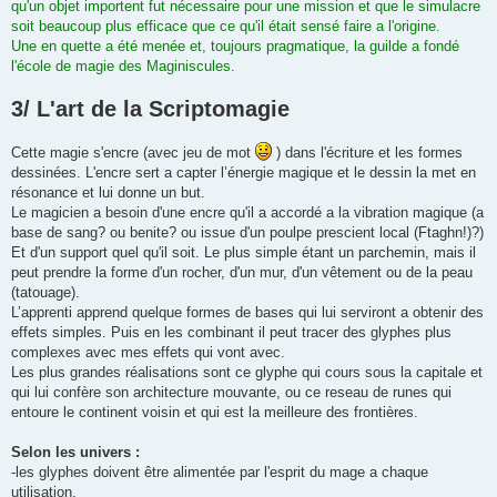
qu'un objet importent fut nécessaire pour une mission et que le simulacre
soit beaucoup plus efficace que ce qu'il était sensé faire a l'origine.
Une en quette a été menée et, toujours pragmatique, la guilde a fondé
l'école de magie des Maginiscules.
3/ L'art de la Scriptomagie
Cette magie s'encre (avec jeu de mot
) dans l'écriture et les formes
dessinées. L'encre sert a capter l’énergie magique et le dessin la met en
résonance et lui donne un but.
Le magicien a besoin d'une encre qu'il a accordé a la vibration magique (a
base de sang? ou benite? ou issue d'un poulpe prescient local (Ftaghn!)?)
Et d'un support quel qu'il soit. Le plus simple étant un parchemin, mais il
peut prendre la forme d'un rocher, d'un mur, d'un vêtement ou de la peau
(tatouage).
L’apprenti apprend quelque formes de bases qui lui serviront a obtenir des
effets simples. Puis en les combinant il peut tracer des glyphes plus
complexes avec mes effets qui vont avec.
Les plus grandes réalisations sont ce glyphe qui cours sous la capitale et
qui lui confère son architecture mouvante, ou ce reseau de runes qui
entoure le continent voisin et qui est la meilleure des frontières.
Selon les univers :
-les glyphes doivent être alimentée par l'esprit du mage a chaque
utilisation.