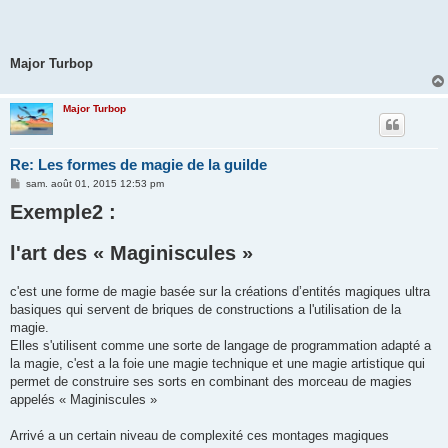
Major Turbop
Major Turbop
Re: Les formes de magie de la guilde
M
sam. août 01, 2015 12:53 pm
e
Exemple2 :
s
s
a
g
l'art des « Maginiscules »
e
c'est une forme de magie basée sur la créations d’entités magiques ultra
basiques qui servent de briques de constructions a l'utilisation de la
magie.
Elles s'utilisent comme une sorte de langage de programmation adapté a
la magie, c'est a la foie une magie technique et une magie artistique qui
permet de construire ses sorts en combinant des morceau de magies
appelés « Maginiscules »
Arrivé a un certain niveau de complexité ces montages magiques