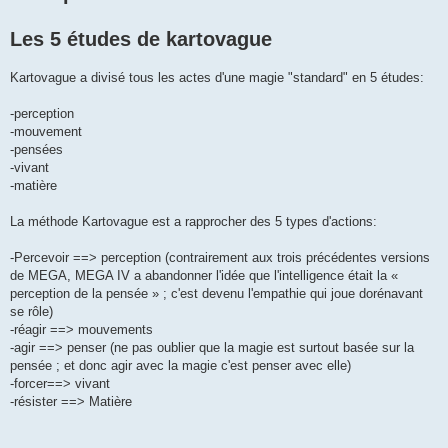
a
g
Les 5 études de kartovague
e
Kartovague a divisé tous les actes d'une magie "standard" en 5 études:
-perception
-mouvement
-pensées
-vivant
-matière
La méthode Kartovague est a rapprocher des 5 types d'actions:
-Percevoir ==> perception (contrairement aux trois précédentes versions
de MEGA, MEGA IV a abandonner l'idée que l'intelligence était la «
perception de la pensée » ; c'est devenu l'empathie qui joue dorénavant
se rôle)
-réagir ==> mouvements
-agir ==> penser (ne pas oublier que la magie est surtout basée sur la
pensée ; et donc agir avec la magie c'est penser avec elle)
-forcer==> vivant
-résister ==> Matière