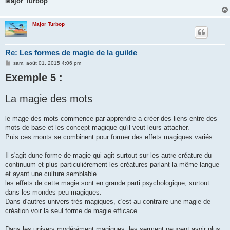
Major Turbop
Major Turbop
Re: Les formes de magie de la guilde
M
sam. août 01, 2015 4:06 pm
e
Exemple 5 :
s
s
a
g
La magie des mots
e
le mage des mots commence par apprendre a créer des liens entre des
mots de base et les concept magique qu'il veut leurs attacher.
Puis ces monts se combinent pour former des effets magiques variés
Il s'agit dune forme de magie qui agit surtout sur les autre créature du
continuum et plus particulièrement les créatures parlant la même langue
et ayant une culture semblable.
les effets de cette magie sont en grande parti psychologique, surtout
dans les mondes peu magiques.
Dans d'autres univers très magiques, c'est au contraire une magie de
création voir la seul forme de magie efficace.
Dans les univers modérément magiques, les serment peuvent avoir plus