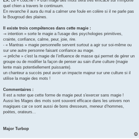
EX:
Le « couché ! » d'un mage des mots sera très efficace sur n'importe
quel chien a travers le continuum.
En revanche il aura du mal a calmer une foule en colère si il ne parle pas
le Bougroud des plaines.
Il existe trois compétences dans cette magie :
-« intention » sorte le magie a l'usage des psychologies primitives,
crainte, confiance, calme, peur, joie, rire.
- « Mantras » magie personnelle servent surtout a agir sur soi-même ou
sur une autre personne faisant confiance au mage.
-« prêche » c'est la magie de l’influence de masse qui permet de gérer un
groupe ou de modifier la façon de penser au sain d'une culture (magie
lente mais potentiellement puissante).
un chanteur a succès peut avoir un impacte majeur sur une culture si il
utilise la magie des mots !
Commentaires :
Il est a noter que cette forme de magie peut s'exercer sans magie !
Aussi les Mages des mots sont souvent efficace dans les univers non
magiques car ce sont aussi de bons dresseurs, meneur d’hommes,
poètes, orateurs...
Major Turbop