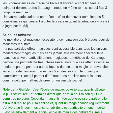
les 5 compétences de magie de l'école Kartovague sont limitées a 3
points et doivent toutes être augmentées en même temps, ce qui fais 3
rangs de maîtrise.
Une autre particularité de cette école, c'est de pouvoir combiner les 5
compétences qui peuvent ajouter leur niveau quant la situation s'y prête (
a juger par le MJ)
Selon les univers:
-le moindre effet magique nécessite la combinaison des 5 études pour de
modestes résultats
- la pus part des effets magiques sont accessible dans tous les univers
modérément magiques mais sans jamais être vraiment spectaculaire.
-dans les univers particulièrement magiques, la méthode de Kartovage
dévoile une particularité très intéressante, alors que ses affects demeure
modeste par rapport aux autres façons de penser la magie, en revanche,
les efforts de plusieurs mages des 5 études se cumulent presque
naturellement, ce qui permet d’effectuer des rituelles très puissants
comme celui permettant de créer un univers de poche!
Note de la Guilde :
c'est l'école de magie, ouverte aux agents débutent,
la plus structurée ; et certains diront que c'est la seul raison qui lui a
permit de perdurer. Cependant, aussi limitée qu'elle puisse paraître, elle
est aussi réputé pour sa fiabilité et, quant un Mega change régulièrement
d'univers au fil des missions, la fiabilité, c'est particulièrement importent.
C'est paradoxalement a la foie l’école de magie des débutants, mais