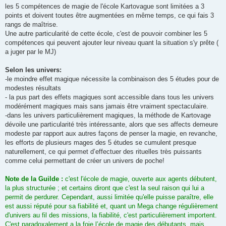
les 5 compétences de magie de l'école Kartovague sont limitées a 3
points et doivent toutes être augmentées en même temps, ce qui fais 3
rangs de maîtrise.
Une autre particularité de cette école, c'est de pouvoir combiner les 5
compétences qui peuvent ajouter leur niveau quant la situation s'y prête (
a juger par le MJ)
Selon les univers:
-le moindre effet magique nécessite la combinaison des 5 études pour de
modestes résultats
- la pus part des effets magiques sont accessible dans tous les univers
modérément magiques mais sans jamais être vraiment spectaculaire.
-dans les univers particulièrement magiques, la méthode de Kartovage
dévoile une particularité très intéressante, alors que ses affects demeure
modeste par rapport aux autres façons de penser la magie, en revanche,
les efforts de plusieurs mages des 5 études se cumulent presque
naturellement, ce qui permet d’effectuer des rituelles très puissants
comme celui permettant de créer un univers de poche!
Note de la Guilde :
c'est l'école de magie, ouverte aux agents débutent,
la plus structurée ; et certains diront que c'est la seul raison qui lui a
permit de perdurer. Cependant, aussi limitée qu'elle puisse paraître, elle
est aussi réputé pour sa fiabilité et, quant un Mega change régulièrement
d'univers au fil des missions, la fiabilité, c'est particulièrement importent.
C'est paradoxalement a la foie l’école de magie des débutants, mais