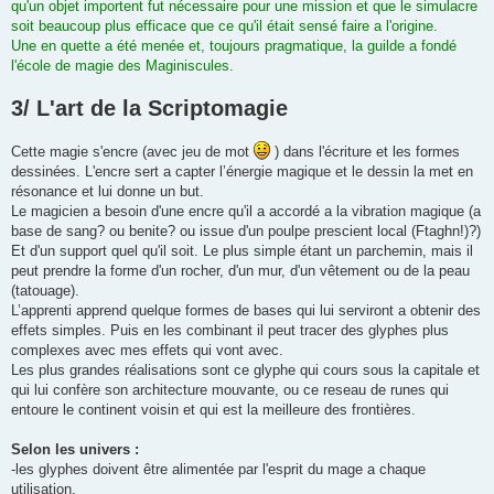
qu'un objet importent fut nécessaire pour une mission et que le simulacre
soit beaucoup plus efficace que ce qu'il était sensé faire a l'origine.
Une en quette a été menée et, toujours pragmatique, la guilde a fondé
l'école de magie des Maginiscules.
3/ L'art de la Scriptomagie
Cette magie s'encre (avec jeu de mot
) dans l'écriture et les formes
dessinées. L'encre sert a capter l’énergie magique et le dessin la met en
résonance et lui donne un but.
Le magicien a besoin d'une encre qu'il a accordé a la vibration magique (a
base de sang? ou benite? ou issue d'un poulpe prescient local (Ftaghn!)?)
Et d'un support quel qu'il soit. Le plus simple étant un parchemin, mais il
peut prendre la forme d'un rocher, d'un mur, d'un vêtement ou de la peau
(tatouage).
L’apprenti apprend quelque formes de bases qui lui serviront a obtenir des
effets simples. Puis en les combinant il peut tracer des glyphes plus
complexes avec mes effets qui vont avec.
Les plus grandes réalisations sont ce glyphe qui cours sous la capitale et
qui lui confère son architecture mouvante, ou ce reseau de runes qui
entoure le continent voisin et qui est la meilleure des frontières.
Selon les univers :
-les glyphes doivent être alimentée par l'esprit du mage a chaque
utilisation.