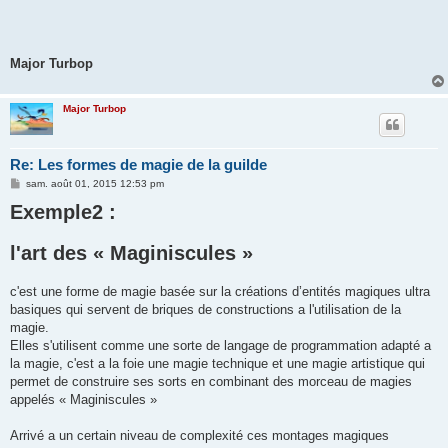
Major Turbop
Major Turbop
Re: Les formes de magie de la guilde
M
sam. août 01, 2015 12:53 pm
e
Exemple2 :
s
s
a
g
l'art des « Maginiscules »
e
c'est une forme de magie basée sur la créations d’entités magiques ultra
basiques qui servent de briques de constructions a l'utilisation de la
magie.
Elles s'utilisent comme une sorte de langage de programmation adapté a
la magie, c'est a la foie une magie technique et une magie artistique qui
permet de construire ses sorts en combinant des morceau de magies
appelés « Maginiscules »
Arrivé a un certain niveau de complexité ces montages magiques