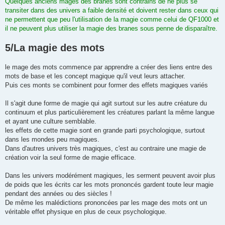
Quelques anciens mages des branes sont contrains de ne plus se
transiter dans des univers a faible densité et doivent rester dans ceux qui
ne permettent que peu l'utilisation de la magie comme celui de QF1000 et
il ne peuvent plus utiliser la magie des branes sous penne de disparaître.
5/La magie des mots
le mage des mots commence par apprendre a créer des liens entre des
mots de base et les concept magique qu'il veut leurs attacher.
Puis ces monts se combinent pour former des effets magiques variés
Il s'agit dune forme de magie qui agit surtout sur les autre créature du
continuum et plus particulièrement les créatures parlant la même langue
et ayant une culture semblable.
les effets de cette magie sont en grande parti psychologique, surtout
dans les mondes peu magiques.
Dans d'autres univers très magiques, c'est au contraire une magie de
création voir la seul forme de magie efficace.
Dans les univers modérément magiques, les serment peuvent avoir plus
de poids que les écrits car les mots prononcés gardent toute leur magie
pendant des années ou des siècles !
De même les malédictions prononcées par les mage des mots ont un
véritable effet physique en plus de ceux psychologique.