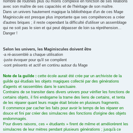
nombre de routines plus ou moins complexe en fonction de ses relations
avec son maître de ses capacités et de l'héritage de son maître.
Dans un univers hautement magique la bibliothèque d'un de ces Mage
Maginiscule est presque plus importante que ses compétences a créer
d'autres briques ; il reste cependant la difficulté d'utiliser un assemblage
qui ne soit pas le sien et qui peut dépasser de loin sa répréhension...
Danger !
Selon les univers, les Maginiscules doivent être
-a ré-assemblé a chaque utilisation
-juste évoquer pour qu'il se compilent
-sont présents et actif en continu autour du Mage
Note de la guilde :
cette école aurait été crée par un archiviste de la
guilde qui étudiais les objets magiques collecté par des générations
d'agents et rassembles dans le sanctuaire.
Contrains de se transiter dans divers univers pour vérifier les fonctions de
certains objets, il fini endogame la trame des liens de certains, et tenta
de les réparer quant leurs magie était brisée en plusieurs fragments.
Il commence par cacher les faits pour avoir le temps de les réparer en
douce et fini par créer des simulacres des fonctions d'origine des objets
endommagés.
Pour divers raisons, ces « étudiants » firent de même et améliorèrent les
simulacres de leur mètres pendant plusieurs générations ; jusqu'à ce