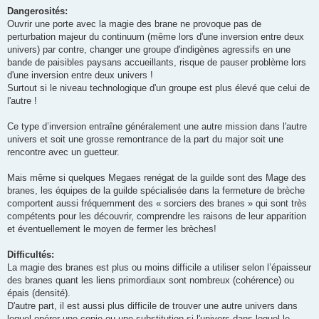
Dangerosités:
Ouvrir une porte avec la magie des brane ne provoque pas de
perturbation majeur du continuum (même lors d'une inversion entre deux
univers) par contre, changer une groupe d'indigènes agressifs en une
bande de paisibles paysans accueillants, risque de pauser problème lors
d'une inversion entre deux univers !
Surtout si le niveau technologique d'un groupe est plus élevé que celui de
l'autre !
Ce type d’inversion entraîne généralement une autre mission dans l'autre
univers et soit une grosse remontrance de la part du major soit une
rencontre avec un guetteur.
Mais même si quelques Megaes renégat de la guilde sont des Mage des
branes, les équipes de la guilde spécialisée dans la fermeture de brèche
comportent aussi fréquemment des « sorciers des branes » qui sont très
compétents pour les découvrir, comprendre les raisons de leur apparition
et éventuellement le moyen de fermer les brèches!
Difficultés:
La magie des branes est plus ou moins difficile a utiliser selon l’épaisseur
des branes quant les liens primordiaux sont nombreux (cohérence) ou
épais (densité).
D'autre part, il est aussi plus difficile de trouver une autre univers dans
lequel opérer une copie ou une substitution si l'univers dans lequel le