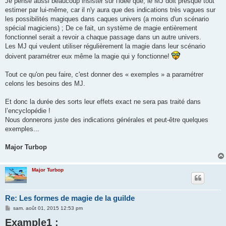
Je pense aussi beaucoup insister sur l'idée que, le MJ doit presque tout
estimer par lui-même, car il n'y aura que des indications très vagues sur
les possibilités magiques dans caques univers (a moins d'un scénario
spécial magiciens) ; De ce fait, un système de magie entièrement
fonctionnel serait a revoir a chaque passage dans un autre univers.
Les MJ qui veulent utiliser régulièrement la magie dans leur scénario
doivent paramétrer eux même la magie qui y fonctionne!
Tout ce qu'on peu faire, c'est donner des « exemples » a paramétrer
celons les besoins des MJ.
Et donc la durée des sorts leur effets exact ne sera pas traité dans
l’encyclopédie !
Nous donnerons juste des indications générales et peut-être quelques
exemples...
Major Turbop
Major Turbop
Re: Les formes de magie de la guilde
M
sam. août 01, 2015 12:53 pm
e
Example1 :
s
s