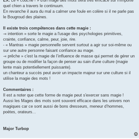
EX:
Le « couché ! » d'un mage des mots sera très efficace sur n'importe
quel chien a travers le continuum.
En revanche il aura du mal a calmer une foule en colère si il ne parle pas
le Bougroud des plaines.
Il existe trois compétences dans cette magie :
-« intention » sorte le magie a l'usage des psychologies primitives,
crainte, confiance, calme, peur, joie, rire.
- « Mantras » magie personnelle servent surtout a agir sur soi-même ou
sur une autre personne faisant confiance au mage.
-« prêche » c'est la magie de l’influence de masse qui permet de gérer un
groupe ou de modifier la façon de penser au sain d'une culture (magie
lente mais potentiellement puissante).
un chanteur a succès peut avoir un impacte majeur sur une culture si il
utilise la magie des mots !
Commentaires :
Il est a noter que cette forme de magie peut s'exercer sans magie !
Aussi les Mages des mots sont souvent efficace dans les univers non
magiques car ce sont aussi de bons dresseurs, meneur d’hommes,
poètes, orateurs...
Major Turbop