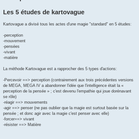
a
g
Les 5 études de kartovague
e
Kartovague a divisé tous les actes d'une magie "standard" en 5 études:
-perception
-mouvement
-pensées
-vivant
-matière
La méthode Kartovague est a rapprocher des 5 types d'actions:
-Percevoir ==> perception (contrairement aux trois précédentes versions
de MEGA, MEGA IV a abandonner l'idée que l'intelligence était la «
perception de la pensée » ; c'est devenu l'empathie qui joue dorénavant
se rôle)
-réagir ==> mouvements
-agir ==> penser (ne pas oublier que la magie est surtout basée sur la
pensée ; et donc agir avec la magie c'est penser avec elle)
-forcer==> vivant
-résister ==> Matière