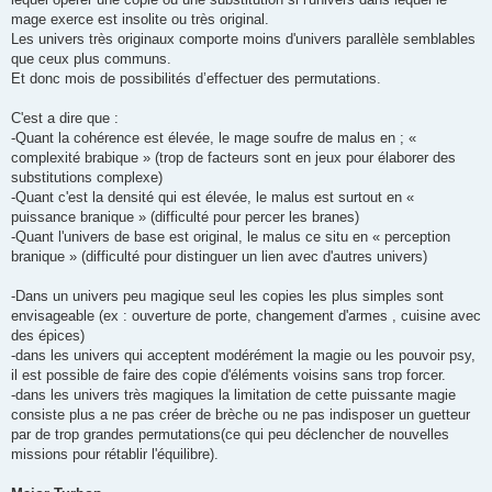
mage exerce est insolite ou très original.
Les univers très originaux comporte moins d'univers parallèle semblables
que ceux plus communs.
Et donc mois de possibilités d’effectuer des permutations.
C'est a dire que :
-Quant la cohérence est élevée, le mage soufre de malus en ; «
complexité brabique » (trop de facteurs sont en jeux pour élaborer des
substitutions complexe)
-Quant c'est la densité qui est élevée, le malus est surtout en «
puissance branique » (difficulté pour percer les branes)
-Quant l'univers de base est original, le malus ce situ en « perception
branique » (difficulté pour distinguer un lien avec d'autres univers)
-Dans un univers peu magique seul les copies les plus simples sont
envisageable (ex : ouverture de porte, changement d'armes , cuisine avec
des épices)
-dans les univers qui acceptent modérément la magie ou les pouvoir psy,
il est possible de faire des copie d'éléments voisins sans trop forcer.
-dans les univers très magiques la limitation de cette puissante magie
consiste plus a ne pas créer de brèche ou ne pas indisposer un guetteur
par de trop grandes permutations(ce qui peu déclencher de nouvelles
missions pour rétablir l'équilibre).