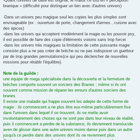
-Quant l'univers de base est original, le malus ce situ en « perception
branique » (difficulté pour distinguer un lien avec d'autres univers)
-Dans un univers peu magique seul les copies les plus simples sont
envisageable (ex : ouverture de porte, changement d'armes , cuisine avec
des épices)
-dans les univers qui acceptent modérément la magie ou les pouvoir psy,
il est possible de faire des copie d'éléments voisins sans trop forcer.
-dans les univers très magiques la limitation de cette puissante magie
consiste plus a ne pas créer de brèche ou ne pas indisposer un guetteur
par de trop grandes permutations(ce qui peu déclencher de nouvelles
missions pour rétablir l'équilibre).
Note de la guilde :
une équipe de mega spécialisée dans la découverte et la fermeture de
brèches comporte souvent un sorciers des Branes ; même si ils ont
souvent comme mission de réparer les erreurs d'autres sorciers des
branes.
Il existe une maladie qui frappe souvent les adepte de cette forme de
magie : ils commencent a ne plus être eux-même particulièrement fixe
dans l'univers dans lequel il se trouvent, ils se mette avoir
involontairement des choses qui ne sont pas dans leur niveau de réalité,
puis il commencent a perdre de la substance, ils deviennent translucide
aven de glisser dans une autre univers moins danse puis dans un autre
jusqu'à ce perdre dans des univers dont ils ne reviennent plus.