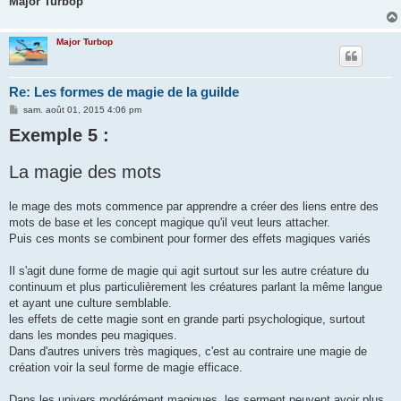
Major Turbop
Major Turbop
Re: Les formes de magie de la guilde
M
sam. août 01, 2015 4:06 pm
e
Exemple 5 :
s
s
a
g
La magie des mots
e
le mage des mots commence par apprendre a créer des liens entre des
mots de base et les concept magique qu'il veut leurs attacher.
Puis ces monts se combinent pour former des effets magiques variés
Il s'agit dune forme de magie qui agit surtout sur les autre créature du
continuum et plus particulièrement les créatures parlant la même langue
et ayant une culture semblable.
les effets de cette magie sont en grande parti psychologique, surtout
dans les mondes peu magiques.
Dans d'autres univers très magiques, c'est au contraire une magie de
création voir la seul forme de magie efficace.
Dans les univers modérément magiques, les serment peuvent avoir plus