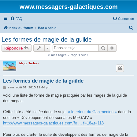
www.messagers-galactiques.com
FAQ
Connexion
R
Index du forum
Bac a sable
e
Les formes de magie de la guilde
c
Rechercher
Recherche 
Répondre
h
8 messages • Page
1
sur
1
e
Major Turbop
r
c
h
Les formes de magie de la guilde
e
M
sam. août 01, 2015 12:44 pm
e
r
s
voici une liste de forme de magie pratiquée par les mages de la guilde
s
des megas.
a
g
e
Cette liste a été initiée dans le sujet
« le retour du Ganimedien »
dans la
section « Développement de scénarios MEGAIV »
http://www.messagers-galactiques.com/fo ... f=18&t=118
Pour plus de clarté, la suite du développent des formes de magie de la