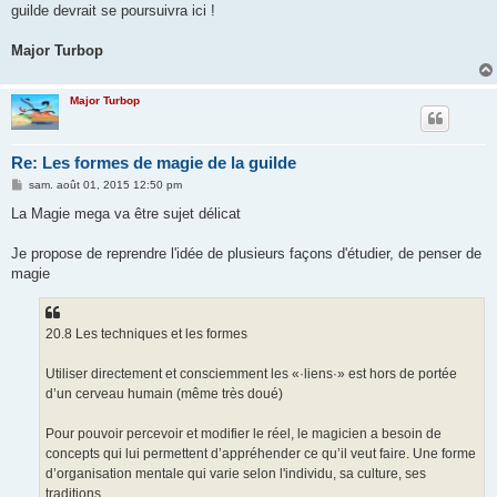
guilde devrait se poursuivra ici !
Major Turbop
Major Turbop
Re: Les formes de magie de la guilde
M
sam. août 01, 2015 12:50 pm
e
s
La Magie mega va être sujet délicat
s
a
g
Je propose de reprendre l'idée de plusieurs façons d'étudier, de penser de
e
magie
20.8 Les techniques et les formes
Utiliser directement et consciemment les «·liens·» est hors de portée
d’un cerveau humain (même très doué)
Pour pouvoir percevoir et modifier le réel, le magicien a besoin de
concepts qui lui permettent d’appréhender ce qu’il veut faire. Une forme
d’organisation mentale qui varie selon l'individu, sa culture, ses
traditions...