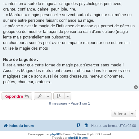
-« intention » sorte le magie a l'usage des psychologies primitives,
crainte, confiance, calme, peur, joie, rire.
- « Mantras » magie personnelle servent surtout a agir sur soi-même ou
sur une autre personne faisant confiance au mage.
-« prêche » c'est la magie de l’influence de masse qui permet de gérer un
groupe ou de modifier la façon de penser au sain d'une culture (magie
lente mais potentiellement puissante).
un chanteur a succès peut avoir un impacte majeur sur une culture si il
utilise la magie des mots !
Note de la guilde :
Il est a noter que cette forme de magie peut s'exercer sans magie !
Aussi les Mages des mots sont souvent efficace dans les univers non
magiques car ce sont aussi de bons dresseurs, meneur d’hommes,
poètes, chanteur, orateurs...
Répondre
8 messages • Page
1
sur
1
Aller à
Index du forum
Heures au format
UTC+02:00
Développé par
phpBB
® Forum Software © phpBB Limited
Traduit par
phpBB-fr.com