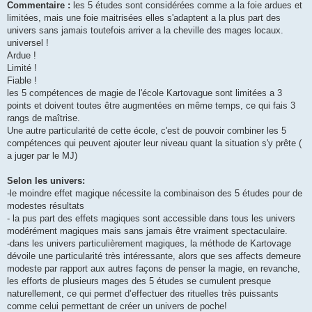
Commentaire :
les 5 études sont considérées comme a la foie ardues et
limitées, mais une foie maitrisées elles s'adaptent a la plus part des
univers sans jamais toutefois arriver a la cheville des mages locaux.
universel !
Ardue !
Limité !
Fiable !
les 5 compétences de magie de l'école Kartovague sont limitées a 3
points et doivent toutes être augmentées en même temps, ce qui fais 3
rangs de maîtrise.
Une autre particularité de cette école, c'est de pouvoir combiner les 5
compétences qui peuvent ajouter leur niveau quant la situation s'y prête (
a juger par le MJ)
Selon les univers:
-le moindre effet magique nécessite la combinaison des 5 études pour de
modestes résultats
- la pus part des effets magiques sont accessible dans tous les univers
modérément magiques mais sans jamais être vraiment spectaculaire.
-dans les univers particulièrement magiques, la méthode de Kartovage
dévoile une particularité très intéressante, alors que ses affects demeure
modeste par rapport aux autres façons de penser la magie, en revanche,
les efforts de plusieurs mages des 5 études se cumulent presque
naturellement, ce qui permet d’effectuer des rituelles très puissants
comme celui permettant de créer un univers de poche!