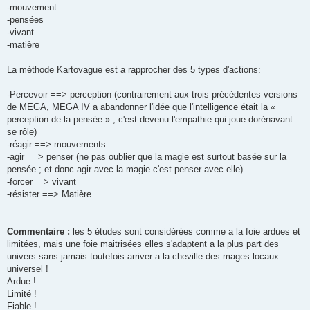
-mouvement
-pensées
-vivant
-matière
La méthode Kartovague est a rapprocher des 5 types d'actions:
-Percevoir ==> perception (contrairement aux trois précédentes versions
de MEGA, MEGA IV a abandonner l'idée que l'intelligence était la «
perception de la pensée » ; c'est devenu l'empathie qui joue dorénavant
se rôle)
-réagir ==> mouvements
-agir ==> penser (ne pas oublier que la magie est surtout basée sur la
pensée ; et donc agir avec la magie c'est penser avec elle)
-forcer==> vivant
-résister ==> Matière
Commentaire :
les 5 études sont considérées comme a la foie ardues et
limitées, mais une foie maitrisées elles s'adaptent a la plus part des
univers sans jamais toutefois arriver a la cheville des mages locaux.
universel !
Ardue !
Limité !
Fiable !