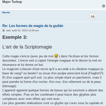
Major Turbop
Mendo
Re: Les formes de magie de la guilde
M
sam. août 01, 2015 12:54 pm
e
Exemple 3:
s
s
a
g
L'art de la Scriptomagie
e
Cette magie s'encre (avec jeu de mot
) dans l'écriture et les formes
dessinées. L'encre sert a capter l’énergie magique et le dessin la met en
résonance et lui donne un but.
Le magicien a besoin d'une encre qu'il a accordé a la vibration magique (a
base de sang? ou benite? ou issue d'un poulpe prescient local (Ftaghn!)?)
Et d'un support quel qu'il soit. Le plus simple étant un parchemin, mais il
peut prendre la forme d'un rocher, d'un mur, d'un vêtement ou de la peau
(tatouage).
L’apprenti apprend quelque formes de bases qui lui serviront a obtenir des
effets simples. Puis en les combinant il peut tracer des glyphes plus
complexes avec mes effets qui vont avec.
Les plus grandes réalisations sont ce glyphe qui cours sous la capitale et