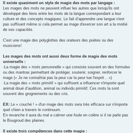
Il existe quasiment un style de magie des mots par langage :
Les mages des mots ne peuvent influer les autres que lorsqu'ils ont
développé des liens entre les mots de la langue correspondant a leur
culture et des concepts magiques; Le fait d’apprendre une langue n'est
pas suffisant même si cela permet au mage d'exercer son art a la moitié
de ses capacités.
C'est une magie des polyglottes des orateurs des poètes ou des
musiciens!
Les mages des mots ont aussi deux forme de magie des mots
universelle :
-La magie des « mots personnelle » qui consiste souvent en des formules
ou des mantras permettant de protéger, soutenir, soigner, renforcer le
mage (« Je ne connaîtrai pas la peur car la peur tue l'esprit... »)
-La magie des « mots primitif » qui suffisent a influencer n'importe quel
animal doué d’audition, animal ou individu primitif; Ces mots la sont
souvent des grognements ou des cris.
EX:
Le « couché ! » d'un mage des mots sera très efficace sur n'importe
quel chien a travers le continuum.
En revanche il aura du mal a calmer une foule en colère si il ne parle pas
le Bougroud des plaines.
Il existe trois compétences dans cette magie :