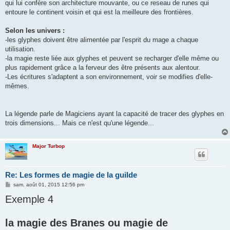
qui lui confère son architecture mouvante, ou ce reseau de runes qui
entoure le continent voisin et qui est la meilleure des frontières.
Selon les univers :
-les glyphes doivent être alimentée par l'esprit du mage a chaque
utilisation.
-la magie reste liée aux glyphes et peuvent se recharger d'elle même ou
plus rapidement grâce a la ferveur des être présents aux alentour.
-Les écritures s'adaptent a son environnement, voir se modifies d'elle-
mêmes.
La légende parle de Magiciens ayant la capacité de tracer des glyphes en
trois dimensions... Mais ce n'est qu'une légende...
Major Turbop
Re: Les formes de magie de la guilde
M
sam. août 01, 2015 12:56 pm
e
Exemple 4
s
s
a
g
la magie des Branes ou magie de
e