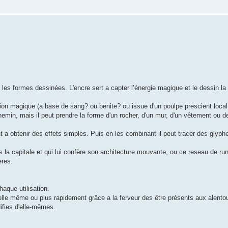
et les formes dessinées. L'encre sert a capter l’énergie magique et le dessin l
tion magique (a base de sang? ou benite? ou issue d'un poulpe prescient local
chemin, mais il peut prendre la forme d'un rocher, d'un mur, d'un vêtement ou d
t a obtenir des effets simples. Puis en les combinant il peut tracer des glyph
 la capitale et qui lui confère son architecture mouvante, ou ce reseau de ru
ères.
haque utilisation.
'elle même ou plus rapidement grâce a la ferveur des être présents aux alentou
ifies d'elle-mêmes.