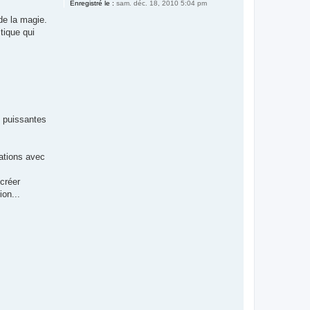
Enregistré le :
sam. déc. 18, 2010 5:04 pm
de la magie.
tique qui
s puissantes
ations avec
créer
ion...