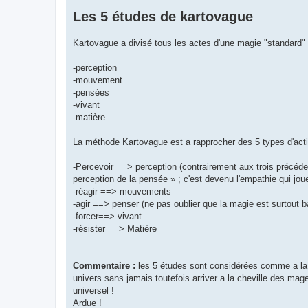
g
Les 5 études de kartovague
e
Kartovague a divisé tous les actes d'une magie "standard"
-perception
-mouvement
-pensées
-vivant
-matière
La méthode Kartovague est a rapprocher des 5 types d'act
-Percevoir ==> perception (contrairement aux trois précéde
perception de la pensée » ; c'est devenu l'empathie qui jou
-réagir ==> mouvements
-agir ==> penser (ne pas oublier que la magie est surtout b
-forcer==> vivant
-résister ==> Matière
Commentaire :
les 5 études sont considérées comme a la fo
univers sans jamais toutefois arriver a la cheville des mag
universel !
Ardue !