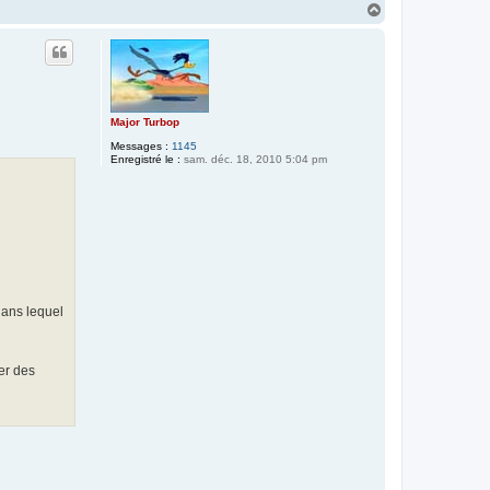
H
a
u
t
Major Turbop
Messages :
1145
Enregistré le :
sam. déc. 18, 2010 5:04 pm
dans lequel
er des