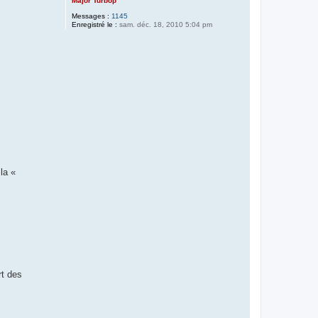
Major Turbop
Messages :
1145
Enregistré le :
sam. déc. 18, 2010 5:04 pm
la «
rt des