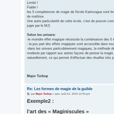
Limité !
Fiable !
les 5 compétences de magie de l'école Kartovague sont lim
de maîtrise.
Une autre particularité de cette école, c'est de pouvoir com
juger par le MJ)
Selon les univers:
-le moindre effet magique nécessite la combinaison des 5 
- la pus part des effets magiques sont accessible dans to
-dans les univers particulièrement magiques, la méthode de
modeste par rapport aux autres façons de penser la magie,
naturellement, ce qui permet d’effectuer des rituelles trè
Major Turbop
Re: Les formes de magie de la guilde
M
par
Major Turbop
»
sam. août 01, 2015 12:53 pm
e
Exemple2 :
s
s
a
g
l'art des « Maginiscules »
e