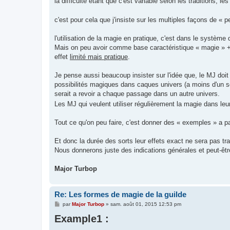
la difficulté étant que c'est variable selon les traditions, l
c'est pour cela que j'insiste sur les multiples façons de « 
l'utilisation de la magie en pratique, c'est dans le système 
Mais on peu avoir comme base caractéristique « magie » +
effet
limité mais pratique
.
Je pense aussi beaucoup insister sur l'idée que, le MJ doit
possibilités magiques dans caques univers (a moins d'un s
serait a revoir a chaque passage dans un autre univers.
Les MJ qui veulent utiliser régulièrement la magie dans le
Tout ce qu'on peu faire, c'est donner des « exemples » a 
Et donc la durée des sorts leur effets exact ne sera pas tra
Nous donnerons juste des indications générales et peut-êt
Major Turbop
Re: Les formes de magie de la guilde
M
par
Major Turbop
»
sam. août 01, 2015 12:53 pm
e
Example1 :
s
s
a