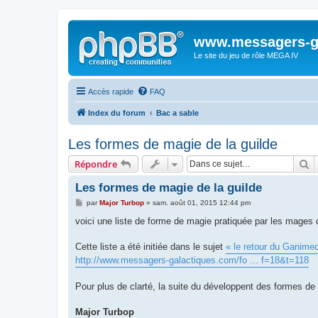
www.messagers-g
Le site du jeu de rôle MEGA IV
Accès rapide
FAQ
Index du forum
Bac a sable
Les formes de magie de la guilde
R
Répondre
Les formes de magie de la guilde
M
par
Major Turbop
»
sam. août 01, 2015 12:44 pm
e
s
voici une liste de forme de magie pratiquée par les mages 
s
a
g
Cette liste a été initiée dans le sujet
« le retour du Ganime
e
http://www.messagers-galactiques.com/fo ... f=18&t=118
Pour plus de clarté, la suite du développent des formes de m
Major Turbop