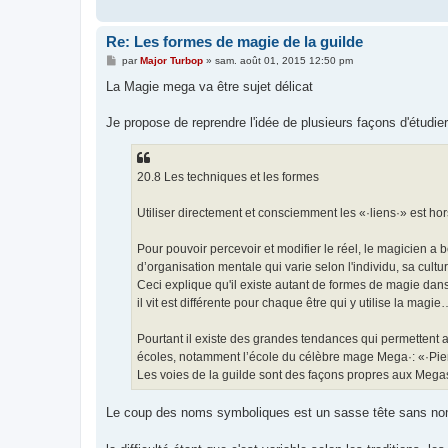
Re: Les formes de magie de la guilde
M
par
Major Turbop
»
sam. août 01, 2015 12:50 pm
e
s
La Magie mega va être sujet délicat
s
a
g
Je propose de reprendre l'idée de plusieurs façons d'étudie
e
20.8 Les techniques et les formes
Utiliser directement et consciemment les «·liens·» est h
Pour pouvoir percevoir et modifier le réel, le magicien a 
d’organisation mentale qui varie selon l'individu, sa culture
Ceci explique qu'il existe autant de formes de magie dan
il vit est différente pour chaque être qui y utilise la magie
Pourtant il existe des grandes tendances qui permettent
écoles, notamment l’école du célèbre mage Mega·: «·Pierr
Les voies de la guilde sont des façons propres aux Megas
Le coup des noms symboliques est un sasse tête sans n