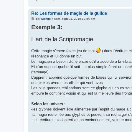
Re: Les formes de magie de la guilde
M
par
Mendo
»
sam. août 01, 2015 12:54 pm
e
Exemple 3:
s
s
a
g
L'art de la Scriptomagie
e
Cette magie s'encre (avec jeu de mot
) dans l'écriture 
résonance et lui donne un but.
Le magicien a besoin d'une encre qu'il a accordé a la vibra
Et d'un support quel qu'il soit. Le plus simple étant un par
(tatouage).
L’apprenti apprend quelque formes de bases qui lui serviron
complexes avec mes effets qui vont avec.
Les plus grandes réalisations sont ce glyphe qui cours sous
entoure le continent voisin et qui est la meilleure des fronti
Selon les univers :
-les glyphes doivent être alimentée par l'esprit du mage a c
-la magie reste liée aux glyphes et peuvent se recharger d
-Les écritures s'adaptent a son environnement, voir se mod