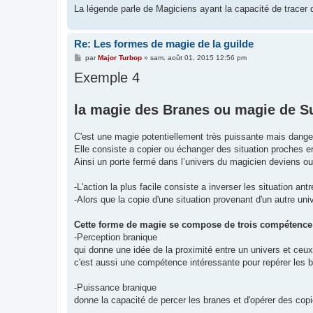
La légende parle de Magiciens ayant la capacité de tracer 
Re: Les formes de magie de la guilde
M
par
Major Turbop
»
sam. août 01, 2015 12:56 pm
e
Exemple 4
s
s
a
g
la magie des Branes ou magie de Su
e
C'est une magie potentiellement très puissante mais dange
Elle consiste a copier ou échanger des situation proches e
Ainsi un porte fermé dans l’univers du magicien deviens ou
-L'action la plus facile consiste a inverser les situation an
-Alors que la copie d'une situation provenant d'un autre uni
Cette forme de magie se compose de trois compétence
-Perception branique
qui donne une idée de la proximité entre un univers et ceux
c'est aussi une compétence intéressante pour repérer les b
-Puissance branique
donne la capacité de percer les branes et d'opérer des cop