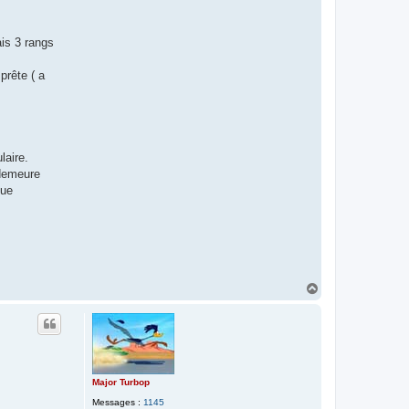
is 3 rangs
prête ( a
laire.
 demeure
que
H
a
u
t
Major Turbop
Messages :
1145