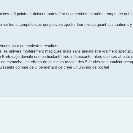
itées a 3 points et doivent toutes être augmentées en même temps, ce qui fa
biner les 5 compétences qui peuvent ajouter leur niveau quant la situation s'y 
études pour de modestes résultats
us les univers modérément magiques mais sans jamais être vraiment spectacu
 Kartovage dévoile une particularité très intéressante, alors que ses affects
 en revanche, les efforts de plusieurs mages des 5 études se cumulent pres
s puissants comme celui permettant de créer un univers de poche!