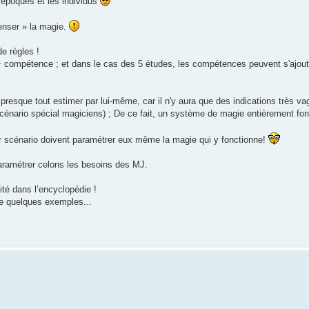
es époques et les individus
penser » la magie.
de règles !
 compétence ; et dans le cas des 5 études, les compétences peuvent s'ajout
 presque tout estimer par lui-même, car il n'y aura que des indications très va
cénario spécial magiciens) ; De ce fait, un système de magie entièrement fon
ur scénario doivent paramétrer eux même la magie qui y fonctionne!
paramétrer celons les besoins des MJ.
ité dans l’encyclopédie !
re quelques exemples...