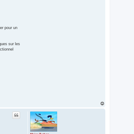
er pour un
gues sur les
ctionnel
H
a
u
t