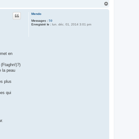
H
a
u
Mendo
t
Messages :
59
Enregistré le :
lun. déc. 01, 2014 3:01 pm
a met en
 (Ftaghn!)?)
e la peau
es plus
nes qui
r.