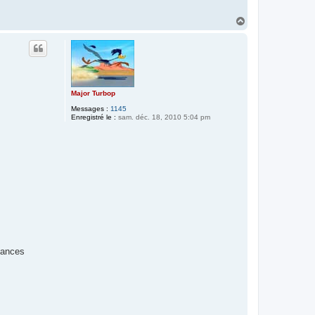
H
a
u
t
Major Turbop
Messages :
1145
Enregistré le :
sam. déc. 18, 2010 5:04 pm
blances