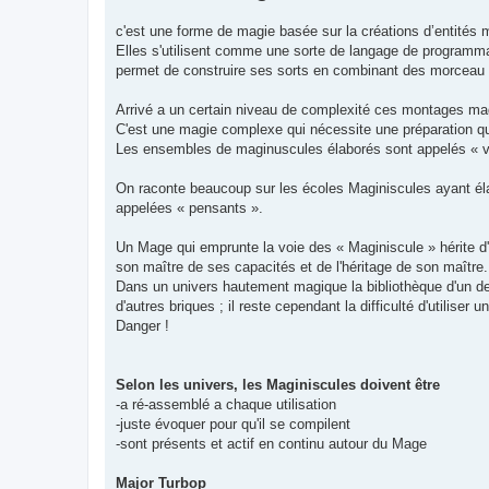
c'est une forme de magie basée sur la créations d’entités m
Elles s'utilisent comme une sorte de langage de programmat
permet de construire ses sorts en combinant des morceau
Arrivé a un certain niveau de complexité ces montages ma
C'est une magie complexe qui nécessite une préparation qui 
Les ensembles de maginuscules élaborés sont appelés « vi
On raconte beaucoup sur les écoles Maginiscules ayant élab
appelées « pensants ».
Un Mage qui emprunte la voie des « Maginiscule » hérite d
son maître de ses capacités et de l'héritage de son maître.
Dans un univers hautement magique la bibliothèque d'un 
d'autres briques ; il reste cependant la difficulté d'utilise
Danger !
Selon les univers, les Maginiscules doivent être
-a ré-assemblé a chaque utilisation
-juste évoquer pour qu'il se compilent
-sont présents et actif en continu autour du Mage
Major Turbop