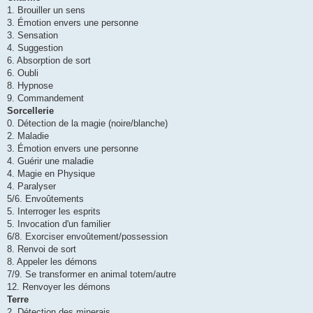
1. Brouiller un sens
3. Émotion envers une personne
3. Sensation
4. Suggestion
6. Absorption de sort
6. Oubli
8. Hypnose
9. Commandement
Sorcellerie
0. Détection de la magie (noire/blanche)
2. Maladie
3. Émotion envers une personne
4. Guérir une maladie
4. Magie en Physique
4. Paralyser
5/6. Envoûtements
5. Interroger les esprits
5. Invocation d'un familier
6/8. Exorciser envoûtement/possession
8. Renvoi de sort
8. Appeler les démons
7/9. Se transformer en animal totem/autre
12. Renvoyer les démons
Terre
2. Détection des minerais