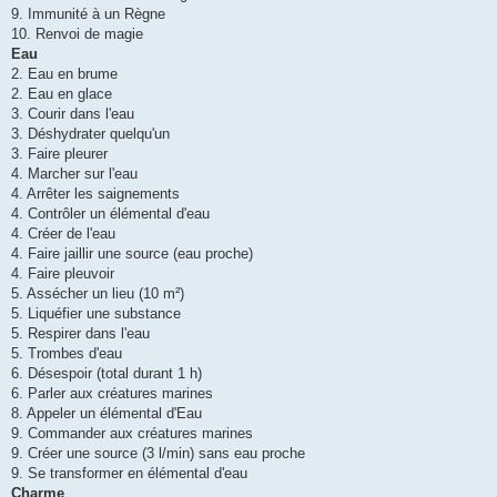
9. Immunité à un Règne
10. Renvoi de magie
Eau
2. Eau en brume
2. Eau en glace
3. Courir dans l'eau
3. Déshydrater quelqu'un
3. Faire pleurer
4. Marcher sur l'eau
4. Arrêter les saignements
4. Contrôler un élémental d'eau
4. Créer de l'eau
4. Faire jaillir une source (eau proche)
4. Faire pleuvoir
5. Assécher un lieu (10 m²)
5. Liquéfier une substance
5. Respirer dans l'eau
5. Trombes d'eau
6. Désespoir (total durant 1 h)
6. Parler aux créatures marines
8. Appeler un élémental d'Eau
9. Commander aux créatures marines
9. Créer une source (3 l/min) sans eau proche
9. Se transformer en élémental d'eau
Charme