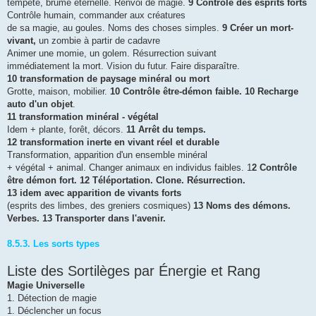
tempête, brume éternelle. Renvoi de magie.
9 Contrôle des esprits forts
Contrôle humain, commander aux créatures
de sa magie, au goules. Noms des choses simples.
9 Créer un mort-
vivant,
un zombie à partir de cadavre
Animer une momie, un golem. Résurrection suivant
immédiatement la mort. Vision du futur. Faire disparaître.
10 transformation de paysage minéral ou mort
Grotte, maison, mobilier.
10 Contrôle être-démon faible.
10 Recharge
auto d'un objet
.
11 transformation minéral - végétal
Idem + plante, forêt, décors.
11 Arrêt du temps.
12 transformation inerte en vivant réel et durable
Transformation, apparition d'un ensemble minéral
+ végétal + animal. Changer animaux en individus faibles. 1
2 Contrôle
être démon fort.
12 Téléportation. Clone. Résurrection.
13 idem avec apparition de vivants forts
(esprits des limbes, des greniers cosmiques)
13 Noms des démons.
Verbes.
13 Transporter dans l'avenir.
8.5.3. Les sorts types
Liste des Sortilèges par Énergie et Rang
Magie Universelle
1. Détection de magie
1. Déclencher un focus