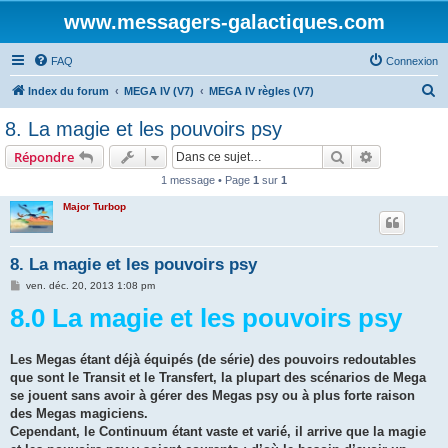
www.messagers-galactiques.com
FAQ
Connexion
R
Index du forum
MEGA IV (V7)
MEGA IV règles (V7)
e
8. La magie et les pouvoirs psy
c
Rechercher
Recherche 
Répondre
h
1 message • Page
1
sur
1
e
Major Turbop
r
c
h
8. La magie et les pouvoirs psy
e
M
ven. déc. 20, 2013 1:08 pm
e
r
8.0 La magie et les pouvoirs psy
s
s
a
g
e
Les Megas étant déjà équipés (de série) des pouvoirs redoutables
que sont le Transit et le Transfert, la plupart des scénarios de Mega
se jouent sans avoir à gérer des Megas psy ou à plus forte raison
des Megas magiciens.
Cependant, le Continuum étant vaste et varié, il arrive que la magie