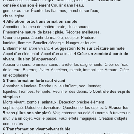
censée dans son élément Courir dans l'eau,
grimper au mur. Écarter les flammes, marcher sur l'eau,
chute légère.
4 Altération forte, transformation simple
Apparition d'un peu de matière brute, d'une source.
Phénomène naturel de base : pluie. Récoltes meilleures.
Créer une pièce à partir de matière, sculpter. Produire
lumière, flamme. Bouclier d'énergie. Nuages et foudre.
Enflammer un arbre vivant.
4 Suggestion forte sur créature animale.
Appel d'un élémental. Appel d'un animal.
4 Créer un zombie à partir de
vivant. Illusion (d'apparence).
Abuser un sens. premiers soins : arrêter les saignements. Créer de l'eau,
de la terre. Enterrer, léviter. Accélérer, ralentir, immobiliser. Armure. Créer
un ectoplasme.
5 Transformation forte sauf vivant
Absorber la lumière. Rendre un lieu brûlant, sec. Inonder,
liquéfier. Trombes, tempête. Réunifier des débris.
5 Contrôle des esprits
simples :
Morts vivant, zombis, animaux. Détection précise élément
sophistiqué. Détection divinatoire. Questionner les esprits.
5 Abuser les
5 sens (illusions simples)
. Voir, entendre au-delà du normal à travers un
mur, via un objet, voir le passé. Faux effets magiques. Création d'objets
composites.
6 Transformation vivant-vivant faible