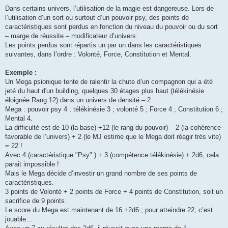
Dans certains univers, l’utilisation de la magie est dangereuse. Lors de
l’utilisation d’un sort ou surtout d’un pouvoir psy, des points de
caractéristiques sont perdus en fonction du niveau du pouvoir ou du sort
– marge de réussite – modificateur d’univers.
Les points perdus sont répartis un par un dans les caractéristiques
suivantes, dans l’ordre : Volonté, Force, Constitution et Mental.
Exemple :
Un Mega psionique tente de ralentir la chute d’un compagnon qui a été
jeté du haut d'un building, quelques 30 étages plus haut (télékinésie
éloignée Rang 12) dans un univers de densité – 2
Mega : pouvoir psy 4 ; télékinésie 3 ; volonté 5 ; Force 4 ; Constitution 6 ;
Mental 4.
La difficulté est de 10 (la base) +12 (le rang du pouvoir) – 2 (la cohérence
favorable de l’univers) + 2 (le MJ estime que le Mega doit réagir très vite)
= 22 !
Avec 4 (caractéristique "Psy" ) + 3 (compétence télékinésie) + 2d6, cela
parait impossible !
Mais le Mega décide d’investir un grand nombre de ses points de
caractéristiques.
3 points de Volonté + 2 points de Force + 4 points de Constitution, soit un
sacrifice de 9 points.
Le score du Mega est maintenant de 16 +2d6 ; pour atteindre 22, c’est
jouable…