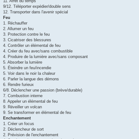
11. Arrêt du temps
9/12. Téléporter expédier/double sens
12. Transporter dans l'avenir spécial
Feu
1. Réchauffer
2. Allumer un feu
3. Protection contre le feu
3. Cicatriser des blessures
4. Contrôler un élémental de feu
4. Créer du feu avec/sans combustible
4. Produire de la lumière avec/sans composant
5. Absorber la lumière
5. Éteindre un feu/incendie
5. Voir dans le noir la chaleur
6. Parler la langue des démons
6. Rendre furieux
6/8. Déclencher une passion (brève/durable)
7. Combustion interne
8. Appeler un élémental de feu
9. Réveiller un volcan
9. Se transformer en élémental de feu
Enchantement
1. Créer un focus
2. Déclencheur de sort
2. Prévision de l'enchantement