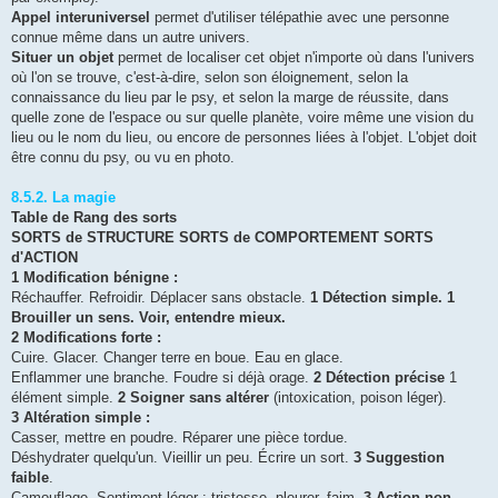
Appel interuniversel
permet d'utiliser télépathie avec une personne
connue même dans un autre univers.
Situer un objet
permet de localiser cet objet n'importe où dans l'univers
où l'on se trouve, c'est-à-dire, selon son éloignement, selon la
connaissance du lieu par le psy, et selon la marge de réussite, dans
quelle zone de l'espace ou sur quelle planète, voire même une vision du
lieu ou le nom du lieu, ou encore de personnes liées à l'objet. L'objet doit
être connu du psy, ou vu en photo.
8.5.2. La magie
Table de Rang des sorts
SORTS de STRUCTURE SORTS de COMPORTEMENT SORTS
d'ACTION
1 Modification bénigne :
Réchauffer. Refroidir. Déplacer sans obstacle.
1 Détection simple.
1
Brouiller un sens. Voir, entendre mieux.
2 Modifications forte :
Cuire. Glacer. Changer terre en boue. Eau en glace.
Enflammer une branche. Foudre si déjà orage.
2 Détection précise
1
élément simple.
2 Soigner sans altérer
(intoxication, poison léger).
3 Altération simple :
Casser, mettre en poudre. Réparer une pièce tordue.
Déshydrater quelqu'un. Vieillir un peu. Écrire un sort.
3 Suggestion
faible
.
Camouflage. Sentiment léger : tristesse, pleurer, faim.
3 Action non