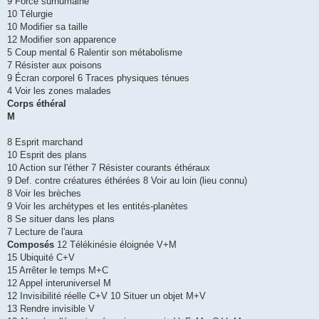
9 Force surhumaine
10 Télurgie
10 Modifier sa taille
12 Modifier son apparence
5 Coup mental 6 Ralentir son métabolisme
7 Résister aux poisons
9 Écran corporel 6 Traces physiques ténues
4 Voir les zones malades
Corps éthéral
M
8 Esprit marchand
10 Esprit des plans
10 Action sur l'éther 7 Résister courants éthéraux
9 Def. contre créatures éthérées 8 Voir au loin (lieu connu)
8 Voir les brèches
9 Voir les archétypes et les entités-planètes
8 Se situer dans les plans
7 Lecture de l'aura
Composés
12 Télékinésie éloignée V+M
15 Ubiquité C+V
15 Arrêter le temps M+C
12 Appel interuniversel M
12 Invisibilité réelle C+V 10 Situer un objet M+V
13 Rendre invisible V