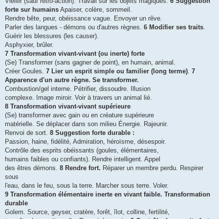
Vieillir (sauf rétro-action). Travail sur les objets magiques.
6 Suggestion
forte sur humains
Apaiser, colère, sommeil.
Rendre bête, peur, obéissance vague. Envoyer un rêve.
Parler des langues - démons ou d'autres règnes.
6 Modifier ses traits
.
Guérir les blessures (les causer).
Asphyxier, brûler.
7 Transformation vivant-vivant (ou inerte) forte
(Se) Transformer (sans gagner de point), en humain, animal.
Créer Goules.
7 Lier un esprit simple ou familier (long terme)
.
7
Apparence d'un autre règne. Se transformer.
Combustion/gel interne. Pétrifier, dissoudre. Illusion
complexe. Image miroir. Voir à travers un animal lié.
8 Transformation vivant-vivant supérieure
(Se) transformer avec gain ou en créature supérieure
matérielle. Se déplacer dans son milieu Énergie. Rajeunir.
Renvoi de sort.
8 Suggestion forte durable :
Passion, haine, fidélité, Admiration, héroïsme, désespoir.
Contrôle des esprits obéissants (goules, élémentaires,
humains faibles ou confiants). Rendre intelligent. Appel
des êtres démons.
8 Rendre fort.
Réparer un membre perdu. Respirer
sous
l'eau, dans le feu, sous la terre. Marcher sous terre. Voler.
9 Transformation élémentaire inerte en vivant faible. Transformation
durable
Golem. Source, geyser, cratère, forêt, îlot, colline, fertilité,