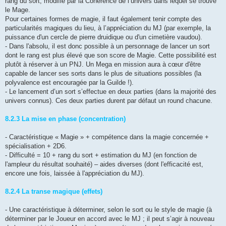
rang du sort, modifié par la Cohérence de l’univers dans lequel se trouve
le Mage.
Pour certaines formes de magie, il faut également tenir compte des
particularités magiques du lieu, à l’appréciation du MJ (par exemple, la
puissance d'un cercle de pierre druidique ou d'un cimetière vaudou).
- Dans l'absolu, il est donc possible à un personnage de lancer un sort
dont le rang est plus élevé que son score de Magie. Cette possibilité est
plutôt à réserver à un PNJ. Un Mega en mission aura à cœur d'être
capable de lancer ses sorts dans le plus de situations possibles (la
polyvalence est encouragée par la Guilde !).
- Le lancement d’un sort s’effectue en deux parties (dans la majorité des
univers connus). Ces deux parties durent par défaut un round chacune.
8.2.3 La mise en phase (concentration)
- Caractéristique « Magie » + compétence dans la magie concernée +
spécialisation + 2D6.
- Difficulté = 10 + rang du sort + estimation du MJ (en fonction de
l'ampleur du résultat souhaité) – aides diverses (dont l'efficacité est,
encore une fois, laissée à l'appréciation du MJ).
8.2.4 La transe magique (effets)
- Une caractéristique à déterminer, selon le sort ou le style de magie (à
déterminer par le Joueur en accord avec le MJ ; il peut s’agir à nouveau