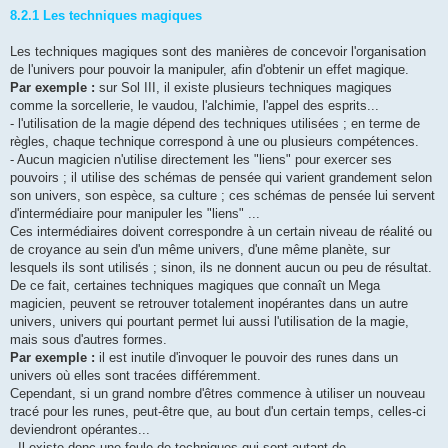
8.2.1 Les techniques magiques
Les techniques magiques sont des manières de concevoir l'organisation
de l'univers pour pouvoir la manipuler, afin d'obtenir un effet magique.
Par exemple :
sur Sol III, il existe plusieurs techniques magiques
comme la sorcellerie, le vaudou, l'alchimie, l'appel des esprits...
- l'utilisation de la magie dépend des techniques utilisées ; en terme de
règles, chaque technique correspond à une ou plusieurs compétences.
- Aucun magicien n'utilise directement les "liens" pour exercer ses
pouvoirs ; il utilise des schémas de pensée qui varient grandement selon
son univers, son espèce, sa culture ; ces schémas de pensée lui servent
d'intermédiaire pour manipuler les "liens" ...
Ces intermédiaires doivent correspondre à un certain niveau de réalité ou
de croyance au sein d'un même univers, d'une même planète, sur
lesquels ils sont utilisés ; sinon, ils ne donnent aucun ou peu de résultat.
De ce fait, certaines techniques magiques que connaît un Mega
magicien, peuvent se retrouver totalement inopérantes dans un autre
univers, univers qui pourtant permet lui aussi l'utilisation de la magie,
mais sous d'autres formes.
Par exemple :
il est inutile d'invoquer le pouvoir des runes dans un
univers où elles sont tracées différemment.
Cependant, si un grand nombre d'êtres commence à utiliser un nouveau
tracé pour les runes, peut-être que, au bout d'un certain temps, celles-ci
deviendront opérantes...
- Il existe donc une foule de techniques qui sont autant de