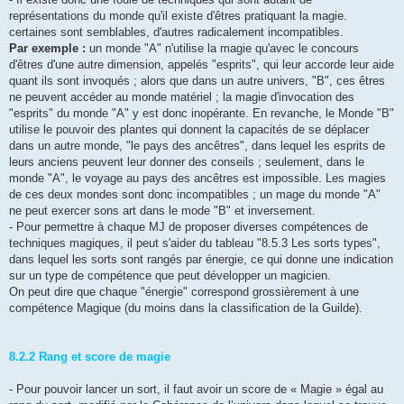
représentations du monde qu'il existe d'êtres pratiquant la magie.
certaines sont semblables, d'autres radicalement incompatibles.
Par exemple :
un monde "A" n'utilise la magie qu'avec le concours
d'êtres d'une autre dimension, appelés "esprits", qui leur accorde leur aide
quant ils sont invoqués ; alors que dans un autre univers, "B", ces êtres
ne peuvent accéder au monde matériel ; la magie d'invocation des
"esprits" du monde "A" y est donc inopérante. En revanche, le Monde "B"
utilise le pouvoir des plantes qui donnent la capacités de se déplacer
dans un autre monde, "le pays des ancêtres", dans lequel les esprits de
leurs anciens peuvent leur donner des conseils ; seulement, dans le
monde "A", le voyage au pays des ancêtres est impossible. Les magies
de ces deux mondes sont donc incompatibles ; un mage du monde "A"
ne peut exercer sons art dans le mode "B" et inversement.
- Pour permettre à chaque MJ de proposer diverses compétences de
techniques magiques, il peut s'aider du tableau "8.5.3 Les sorts types",
dans lequel les sorts sont rangés par énergie, ce qui donne une indication
sur un type de compétence que peut développer un magicien.
On peut dire que chaque "énergie" correspond grossièrement à une
compétence Magique (du moins dans la classification de la Guilde).
8.2.2 Rang et score de magie
- Pour pouvoir lancer un sort, il faut avoir un score de « Magie » égal au