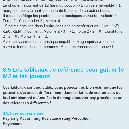
Avec un 7 au résultat des 2d6, il réussit avec une marge de 1.
Le choc en retour est de 12 (rang du pouvoir) - 2 (univers favorable) - 1
marge de réussite, soit une perte de 9 points de caractéristiques :
Il restait au Mega les points de caractéristiques suivants : Volonté 2 ;
Force 2 ; Constitution 2 ; Mental 4.
- 9 points égrainés dans l’ordre dans ces caractéristiques (-1pV; -1pF;
-1pC; -1pM…) donnent : Volonté 2 - 3 = - 1; Force 2 - 2 = 0 ; Constitution
2 - 2 = 0 ; Mental 4 - 2 = 2.
Avec un score de caractéristique négatif, le Mega épuisé à tous les
niveaux tombe dans les pommes. Mais son camarade est sauvé !
8.5 Les tableaux de référence pour guider le
MJ et les joueurs
Ces tableaux sont indicatifs, vous pouvez très bien estimer que les
pouvoirs s'exercent différemment dans certains de vos univers ou
tout simplement qu'une école de magie/pouvoir psy procède selon
des références différentes !
8.5.1 Les pouvoirs psy
Psy rang Action rang Résistance rang Perception
Psychisme