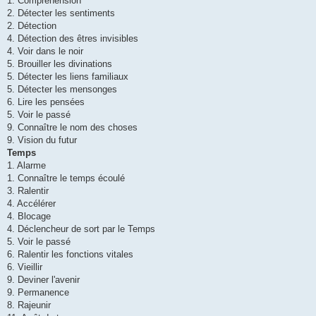
1. Compréhension
2. Détecter les sentiments
2. Détection
4. Détection des êtres invisibles
4. Voir dans le noir
5. Brouiller les divinations
5. Détecter les liens familiaux
5. Détecter les mensonges
6. Lire les pensées
5. Voir le passé
9. Connaître le nom des choses
9. Vision du futur
Temps
1. Alarme
1. Connaître le temps écoulé
3. Ralentir
4. Accélérer
4. Blocage
4. Déclencheur de sort par le Temps
5. Voir le passé
6. Ralentir les fonctions vitales
6. Vieillir
9. Deviner l'avenir
9. Permanence
8. Rajeunir