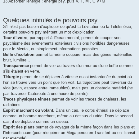
13 Absorber l'énergie : énergie psy, puis V, F, M , C V+M
Quelques intitulés de pouvoirs psy
S'il n'est pas besoin d'expliquer ce qu'est la Lévitation ou la Télékinésie,
certains pouvoirs psy méritent un mot d'explication.
Tour d'ivoire
, par rapport à I'écran mental, permet de couper son
psychisme des évènements extérieurs : visions horribles dangereuses
pour le Mental, ou simplement informations parasites.
Bulle d'isolation
permet la même coupure, mais des gênes matérielles :
bruit, lumière...
Transparence
permet de voir au travers d'un mur ou d'une boîte comme
s'ils étaient en verre.
Télurgie
permet de se déplacer à vitesse quasi instantanée du point où
I'on se trouve vers un point que l'on voit. La trajectoire peut traverser du
vide (ravin, espace entre immeubles), mais pas un obstacle matériel (ne
pas traverser l'autoroute à une heure de pointe).
Traces physiques ténues
permet de voir les traces de chaleurs, les
radiations...
Esprit marchant ou volant
. Dans un cas, le corps éthéral se déplace
comme un homme marchant, même au dessus du vide. Dans le second
cas, il se déplace comme un oiseau.
Esprit des plans
permet de voyager de la même façon dans les plans et
l'Intercontinuum (pour récupérer un Mega perdu en Transfert ou en Transit
par exemple).