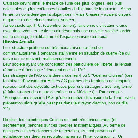
Cruisade devint ainsi le théâtre de l'une des plus longues, des plus
colossales et plus coûteuses batailles de l'histoire de la galaxie... A son
terme, on considère que la plupart des « vrais Cruises » avaient disparu
et que seuls des clones avaient survécu.
Au 6e siècle ap. J.-C. (calendrier terrien), l'ancienne civilisation cruise
avait donc vécu, et seule restait désormais une nouvelle société fondée
sur le clonage, le militarisme et l'expansionnisme territorial.
Histoire Actuelle
Leur structure politique est très hiérarchisée sur fond de
communautarisme à tendance stalinienne en situation de guerre (ce qui
arrive assez souvent, malheureusement).
Leur société ayant une conception très particulière de "liberté" la rendait
réfractaire à l'idéologie "démocratique" de l'AG.
Les stratèges de l’AG considèrent que les 4 ou 5 "Guerres Cruises" (ces
tentatives d'invasion par Entités AG proches des territoires de l’empire)
représentent des objectifs tactiques pour une stratégie à très long terme
(à faire attraper des maux de crânes aux Médiates)... Par exemple·:
"Pourquoi faire savoir à l’AG qu’une tentative d’invasion de la Terre est en
préparation alors qu’elle n'est pas dans leur rayon d'action, non de d'la
?"*).
De plus, les scientifiques Cruises se sont très sérieusement (et
secrètement) penchés sur ces théories mathématiques. Au terme de
quelques dizaines d’années de recherches, ils sont parvenus à
échafauder des théories révolutionnaires sur l’Inter continuum… On