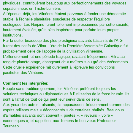
physiques, contribuèrent beaucoup aux perfectionnements des voyages
supralumineux en Triche-Lumière.
A l'époque, déjà, les Vilnéens étaient parvenus à fonder une démocratie
stable, à l'échelle planétaire, soucieuse de respecter l'équilibre
écologique. Les Norjans furent tellement impressionnés par cette société,
hautement évoluée, qu'ils s'en inspirèrent pour parfaire leurs propres
institutions.
Par la suite, beaucoup des plus prestigieux savants talsanits de l'A.G
furent des natifs de Vilna. L'ère de la Première Assemblée Galactique fut
probablement celle de l'apogée de la civilisation vilnéenne.
L'effondrement fut une période tragique, ravalant fréquemment Vilna au
rang de planète-otage, changeant de « maîtres » au gré des événements.
Cette cruelle expérience mit durement à l'épreuve les convictions
pacifistes des Vilnéens.
Comment les interpréter.
Peuple sans tradition guerrière, les Vilnéens préfèrent toujours les
solutions techniques ou diplomatiques à l'utilisation de la force brutale. Ils
sont à l'affût de tout ce qui peut leur servir dans ce sens.
Aux yeux des autres Talsanits, ils apparaissent fréquemment comme des
esprits brillants mais « déconnectés » de certaines réalités. Beaucoup
d'aimables savants sont souvent « poètes », « rêveurs » voire «
excentriques », et rappellent aux Terriens le bon vieux Professeur
Tournesol.