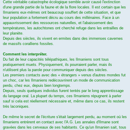
Cette véritable catastrophe écologique semble avoir causé l'extinction
d'une grande partie de la faune et de la flore locales. Il est certain que les
Ilmaniens eux-mêmes ont beaucoup souffert de cette situation, et que
leur population a fortement décru au cours des millénaires. Face à un
appauvrissement des ressources naturelles, et l'abaissement des
températures, les autochtones ont cherché refuge dans les entrailles de
leur planète.
Depuis des siècles, ils vivent en ermites dans des immenses cavernes
de massifs coralliens fossiles.
Comment les interpréter.
Du fait de leur capacités télépathiques, les Ilmaniens sont tous
pratiquement muets. Physiquement, ils pourraient parler, mais ils
n'utilisent plus la parole pour communiquer depuis des siècles.
Les premiers contacts avec des « étrangers » venus d'autres mondes fut
un choc, car les Ilmaniens redécouvrirent un mode de communication
perdu, chez eux, depuis bien longtemps.
Depuis, seuls quelques individus furent tentés par le long apprentissage
du langage oral. La plupart du temps, ces Ilmaniens répugnent à parler
sauf si cela est réellement nécessaire et, même dans ce cas, ils restent
très laconiques.
De même le secret de l'écriture s'était largement perdu, au moment où les
Ilmaniens entrèrent en contact avec l'A.G. Les annales d'Ilmane sont
gravées dans les cerveaux de ses habitants. Ce qu'un Ilmanien sait, tous