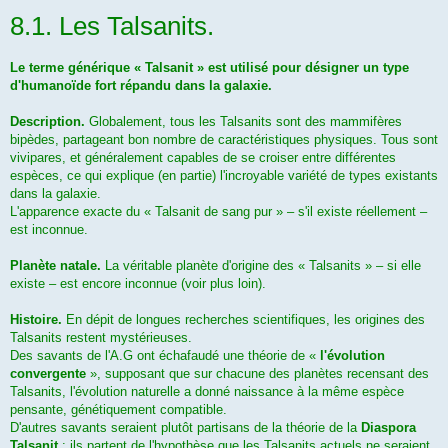
8.1. Les Talsanits.
Le terme générique « Talsanit » est utilisé pour désigner un type
d'humanoïde fort répandu dans la galaxie.
Description.
Globalement, tous les Talsanits sont des mammifères
bipèdes, partageant bon nombre de caractéristiques physiques. Tous sont
vivipares, et généralement capables de se croiser entre différentes
espèces, ce qui explique (en partie) l'incroyable variété de types existants
dans la galaxie.
L'apparence exacte du « Talsanit de sang pur » – s'il existe réellement –
est inconnue.
Planète natale.
La véritable planète d'origine des « Talsanits » – si elle
existe – est encore inconnue (voir plus loin).
Histoire.
En dépit de longues recherches scientifiques, les origines des
Talsanits restent mystérieuses.
Des savants de l'A.G ont échafaudé une théorie de «
l'évolution
convergente
», supposant que sur chacune des planètes recensant des
Talsanits, l'évolution naturelle a donné naissance à la même espèce
pensante, génétiquement compatible.
D'autres savants seraient plutôt partisans de la théorie de la
Diaspora
Talsanit
: ils partent de l'hypothèse que les Talsanits actuels ne seraient