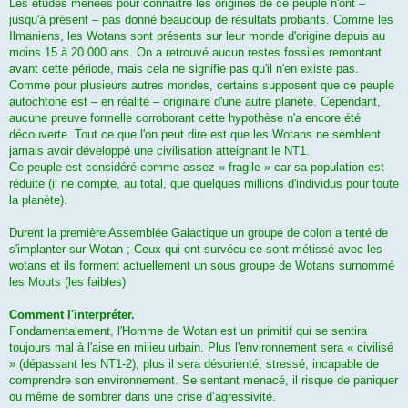
Les études menées pour connaître les origines de ce peuple n'ont –
jusqu'à présent – pas donné beaucoup de résultats probants. Comme les
Ilmaniens, les Wotans sont présents sur leur monde d'origine depuis au
moins 15 à 20.000 ans. On a retrouvé aucun restes fossiles remontant
avant cette période, mais cela ne signifie pas qu'il n'en existe pas.
Comme pour plusieurs autres mondes, certains supposent que ce peuple
autochtone est – en réalité – originaire d'une autre planète. Cependant,
aucune preuve formelle corroborant cette hypothèse n'a encore été
découverte. Tout ce que l'on peut dire est que les Wotans ne semblent
jamais avoir développé une civilisation atteignant le NT1.
Ce peuple est considéré comme assez « fragile » car sa population est
réduite (il ne compte, au total, que quelques millions d'individus pour toute
la planète).
Durent la première Assemblée Galactique un groupe de colon a tenté de
s'implanter sur Wotan ; Ceux qui ont survécu ce sont métissé avec les
wotans et ils forment actuellement un sous groupe de Wotans surnommé
les Mouts (les faibles)
Comment l'interpréter.
Fondamentalement, l'Homme de Wotan est un primitif qui se sentira
toujours mal à l'aise en milieu urbain. Plus l'environnement sera « civilisé
» (dépassant les NT1-2), plus il sera désorienté, stressé, incapable de
comprendre son environnement. Se sentant menacé, il risque de paniquer
ou même de sombrer dans une crise d’agressivité.