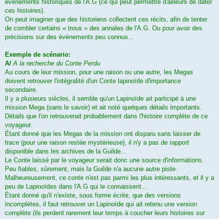
évènements historiques de l'A.G (ce qui peut permettre d'ailleurs de dater
ces histoires).
On peut imaginer que des historiens collectent ces récits, afin de tenter
de combler certains « trous » des annales de l'A.G. Ou pour avoir des
précisions sur des évènements peu connus...
Exemple de scénario:
A/
A la recherche du Conte Perdu
Au cours de leur mission, pour une raison ou une autre, les Megas
doivent retrouver l'intégralité d'un Conte lapinoïde d'importance
secondaire.
Il y a plusieurs siècles, il semble qu'un Lapinoïde ait participé à une
mission Mega (sans le savoir) et ait noté quelques détails importants.
Détails que l'on retrouverait probablement dans l'histoire complète de ce
voyageur.
Étant donné que les Megas de la mission ont disparu sans laisser de
trace (pour une raison restée mystérieuse), il n'y a pas de rapport
disponible dans les archives de la Guilde...
Le Conte laissé par le voyageur serait donc une source d'informations.
Peu fiables, sûrement, mais la Guilde n'a aucune autre piste.
Malheureusement, ce conte n'est pas parmi les plus intéressants, et il y a
peu de Lapinoïdes dans l'A.G qui le connaissent...
Étant donné qu'il n'existe, sous forme écrite, que des versions
incomplètes, il faut retrouver un Lapinoïde qui ait retenu une version
complète (ils perdent rarement leur temps à coucher leurs histoires sur