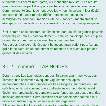
le savent ; nul secret n'est gardé, nul mensonge n'existe. Il en résulte
qu'un Ilmanien ne peut dire que la vérité, si on arrive a le faire parler...
Communiquer télépathiquement avec les « non-Illmaniens » leur déplaît,
car leurs esprits sont remplis d'idées totalement inconnues et
dérangeantes. Tout bon Ilmanien évite de « sonder » mentalement un
étranger, sous peine de subir rapidement un choc psychologique grave.
Bref, comme on le constate, les Ilmaniens sont doués de grands pouvoirs
télépathiques, mais – paradoxalement – cela les handicape beaucoup au
niveau de la communication avec les autres peuples.
Face à des étrangers, ils écoutent beaucoup mais parlent peu. Autant
qu'ils le peuvent, ils se contentent de répondre aux questions par des
gestes et des regards.
8.1.2 L comme... LAPINOÏDES.
Description.
Les Lapinoïdes sont des Talsanits ayant, aux yeux des
Terriens, une apparence évoquant vaguement des lapins
anthropomorphes. Leurs grandes oreilles allongées leur confèrent une
ouïe fine, et ils ont souvent une excellente vision. Leur dentition est
également remarquable et complexe avec (entre autres) quatre grandes
incisives supérieures. Cette dentition est certainement adaptée à leur
mode alimentaire original, essentiellement végétarien.
A l'origine, tous les Lapinoïdes étaient complètement recouverts d'une