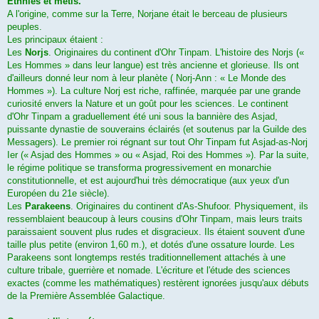
Ethnies et métis.
A l'origine, comme sur la Terre, Norjane était le berceau de plusieurs
peuples.
Les principaux étaient :
Les
Norjs
. Originaires du continent d'Ohr Tinpam. L'histoire des Norjs («
Les Hommes » dans leur langue) est très ancienne et glorieuse. Ils ont
d'ailleurs donné leur nom à leur planète ( Norj-Ann : « Le Monde des
Hommes »). La culture Norj est riche, raffinée, marquée par une grande
curiosité envers la Nature et un goût pour les sciences. Le continent
d'Ohr Tinpam a graduellement été uni sous la bannière des Asjad,
puissante dynastie de souverains éclairés (et soutenus par la Guilde des
Messagers). Le premier roi régnant sur tout Ohr Tinpam fut Asjad-as-Norj
Ier (« Asjad des Hommes » ou « Asjad, Roi des Hommes »). Par la suite,
le régime politique se transforma progressivement en monarchie
constitutionnelle, et est aujourd'hui très démocratique (aux yeux d'un
Européen du 21e siècle).
Les
Parakeens
. Originaires du continent d'As-Shufoor. Physiquement, ils
ressemblaient beaucoup à leurs cousins d'Ohr Tinpam, mais leurs traits
paraissaient souvent plus rudes et disgracieux. Ils étaient souvent d'une
taille plus petite (environ 1,60 m.), et dotés d'une ossature lourde. Les
Parakeens sont longtemps restés traditionnellement attachés à une
culture tribale, guerrière et nomade. L'écriture et l'étude des sciences
exactes (comme les mathématiques) restèrent ignorées jusqu'aux débuts
de la Première Assemblée Galactique.