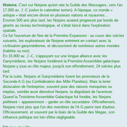
Histoire.
C'est sur Norjane qu'est née la Guilde des Messagers, vers l'an
17.000 av. J.-C (selon le calendrier terrien). A l'époque, ce monde «
antique » était encore divisé en plusieurs nations et royaumes...
Environ 500 ans plus tard, les Norjans avaient progressé par bonds de
géants au niveau technologique, et s'était lancé dans l'exploration
spatiale.
Ce fut l'ouverture de l'ère de la Première Expansion : au cours des siècles
suivants, les explorateurs de Norjane entrèrent en contact avec la
civilisation ganymédienne, et découvrirent de nombreux autres mondes
(habités ou non).
En 15.800 av. J.-C, s'appuyant sur une longue alliance avec les
Ganymédiens, les Norjans fondèrent la Première Assemblée galactique.
Norjane y joua un rôle majeur, jusqu'à son effondrement, 24 siècles plus
tard.
Par la suite, Norjans et Ganymédiens furent les promoteurs de la
Seconde A.G (ou Confédération des Mille Planètes). Mais la lente
dislocation de l'entreprise, souvent pour des raisons mesquines ou
ineptes, semble avoir démotivé Norjane, la dégoûtant de l'aventure.
Quand la Troisième Assemblée Galactique fut fondée, les Norjans
préfèrent – apparemment – garder un rôle secondaire. Officiellement,
Norjane n'est plus que l'un des membres de l'A.G parmi tant d'autres.
Officieusement, et souvent par le biais de la Guilde des Megas, son
influence politique est loin d'être négligeable.