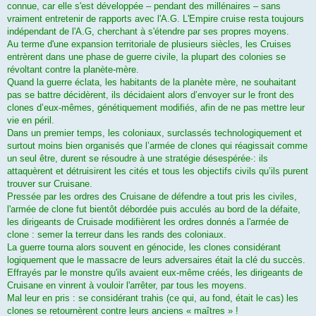
connue, car elle s'est développée – pendant des millénaires – sans
vraiment entretenir de rapports avec l'A.G. L'Empire cruise resta toujours
indépendant de l'A.G, cherchant à s'étendre par ses propres moyens.
Au terme d'une expansion territoriale de plusieurs siècles, les Cruises
entrèrent dans une phase de guerre civile, la plupart des colonies se
révoltant contre la planète-mère.
Quand la guerre éclata, les habitants de la planète mère, ne souhaitant
pas se battre décidèrent, ils décidaient alors d’envoyer sur le front des
clones d’eux-mêmes, génétiquement modifiés, afin de ne pas mettre leur
vie en péril.
Dans un premier temps, les coloniaux, surclassés technologiquement et
surtout moins bien organisés que l’armée de clones qui réagissait comme
un seul être, durent se résoudre à une stratégie désespérée·: ils
attaquèrent et détruisirent les cités et tous les objectifs civils qu’ils purent
trouver sur Cruisane.
Pressée par les ordres des Cruisane de défendre a tout pris les civiles,
l'armée de clone fut bientôt débordée puis acculés au bord de la défaite,
les dirigeants de Cruisade modifièrent les ordres donnés a l'armée de
clone : semer la terreur dans les rands des coloniaux.
La guerre tourna alors souvent en génocide, les clones considérant
logiquement que le massacre de leurs adversaires était la clé du succès.
Effrayés par le monstre qu'ils avaient eux-même créés, les dirigeants de
Cruisane en vinrent à vouloir l'arrêter, par tous les moyens.
Mal leur en pris : se considérant trahis (ce qui, au fond, était le cas) les
clones se retournèrent contre leurs anciens « maîtres » !