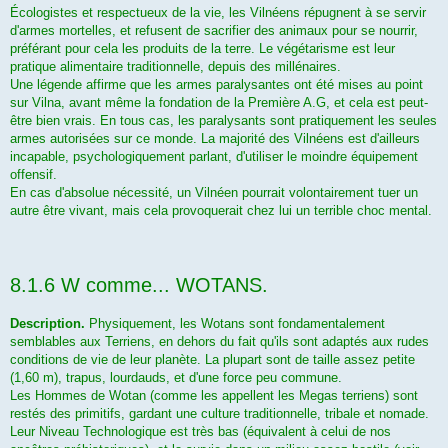
Écologistes et respectueux de la vie, les Vilnéens répugnent à se servir
d'armes mortelles, et refusent de sacrifier des animaux pour se nourrir,
préférant pour cela les produits de la terre. Le végétarisme est leur
pratique alimentaire traditionnelle, depuis des millénaires.
Une légende affirme que les armes paralysantes ont été mises au point
sur Vilna, avant même la fondation de la Première A.G, et cela est peut-
être bien vrais. En tous cas, les paralysants sont pratiquement les seules
armes autorisées sur ce monde. La majorité des Vilnéens est d'ailleurs
incapable, psychologiquement parlant, d'utiliser le moindre équipement
offensif.
En cas d'absolue nécessité, un Vilnéen pourrait volontairement tuer un
autre être vivant, mais cela provoquerait chez lui un terrible choc mental.
8.1.6 W comme... WOTANS.
Description.
Physiquement, les Wotans sont fondamentalement
semblables aux Terriens, en dehors du fait qu'ils sont adaptés aux rudes
conditions de vie de leur planète. La plupart sont de taille assez petite
(1,60 m), trapus, lourdauds, et d'une force peu commune.
Les Hommes de Wotan (comme les appellent les Megas terriens) sont
restés des primitifs, gardant une culture traditionnelle, tribale et nomade.
Leur Niveau Technologique est très bas (équivalent à celui de nos