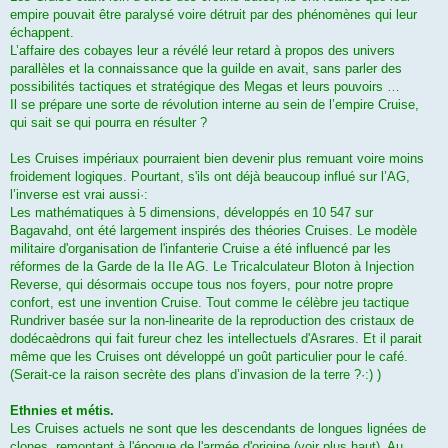
empire pouvait être paralysé voire détruit par des phénomènes qui leur
échappent.
L’affaire des cobayes leur a révélé leur retard à propos des univers
parallèles et la connaissance que la guilde en avait, sans parler des
possibilités tactiques et stratégique des Megas et leurs pouvoirs …
Il se prépare une sorte de révolution interne au sein de l’empire Cruise,
qui sait se qui pourra en résulter ?
Les Cruises impériaux pourraient bien devenir plus remuant voire moins
froidement logiques. Pourtant, s'ils ont déjà beaucoup influé sur l’AG,
l’inverse est vrai aussi·:
Les mathématiques à 5 dimensions, développés en 10 547 sur
Bagavahd, ont été largement inspirés des théories Cruises. Le modèle
militaire d'organisation de l'infanterie Cruise a été influencé par les
réformes de la Garde de la IIe AG. Le Tricalculateur Bloton à Injection
Reverse, qui désormais occupe tous nos foyers, pour notre propre
confort, est une invention Cruise. Tout comme le célèbre jeu tactique
Rundriver basée sur la non-linearite de la reproduction des cristaux de
dodécaèdrons qui fait fureur chez les intellectuels d'Asrares. Et il parait
même que les Cruises ont développé un goût particulier pour le café.
(Serait-ce la raison secrète des plans d’invasion de la terre ?·:) )
Ethnies et métis.
Les Cruises actuels ne sont que les descendants de longues lignées de
clones, remontant à l'époque de l'armée d'origine (voir plus haut). Au