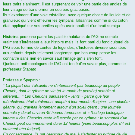
leurs traits s’animent, il est surprenant de voir une partie des angles de
leur visage se transformer en courbes gracieuses.
Ils s’expriment d’une voie cristalline, avec quelque chose de liquide et de
granuleux qui vient effleurer les tympans Talsanites comme si du coton
était appliqué sur vos oreilles après avoir souffert d’un bruit suraigu
Histoire.
personne parmi les paisible habitants de l'AG ne semble
vraiment s'intéresser a leur histoire mais ils font parti du fond culturel de
l'AG sous formes de contes de légendes, d'histoires diverse racontées
aux enfants depuis tellement longtemps que beaucoup pense les
connaitre sans rien en savoir sauf l’image qu'ils s'en font.
Quelques anthropologues de l'AG ont tenté d'en savoir plus, comme le
professeur Stapato
Professeur Spapato :
* La plupart des Talsanits ne s'intéressent pas beaucoup au peuple
Cheuch, dont le rythme de vie (et le mode de pensée) semble si
différent... * Les Cheuchs paraissent « lents » parce que leur
métabolisme était totalement adapté à leur monde d'origine : une planète
géante, qui gravitait lentement autour d'un soleil géant ; une journée
normale y durait environ 48 heures terriennes et « l'horloge biologique
interne » des Cheuchs reste influencée par ce rythme ; le sommeil d'un
Cheuch peut communément durer 12 heures (voire beaucoup plus s'il est
vraiment très fatigué).
En conséquence, ils ont beaucoup de mal à s'adapter au rythme de vie