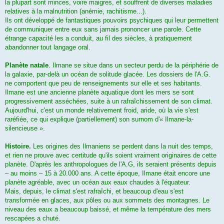
la plupart sont minces, voire maigres, et souffrent de diverses maladies
relatives à la malnutrition (anémie, rachitisme...).
Ils ont développé de fantastiques pouvoirs psychiques qui leur permettent
de communiquer entre eux sans jamais prononcer une parole. Cette
étrange capacité les a conduit, au fil des siècles, à pratiquement
abandonner tout langage oral.
Planète natale
. Ilmane se situe dans un secteur perdu de la périphérie de
la galaxie, par-delà un océan de solitude glacée. Les dossiers de l'A.G.
ne comportent que peu de renseignements sur elle et ses habitants.
Ilmane est une ancienne planète aquatique dont les mers se sont
progressivement asséchées, suite à un rafraîchissement de son climat.
Aujourd'hui, c'est un monde relativement froid, aride, où la vie s'est
raréfiée, ce qui explique (partiellement) son surnom d'« Ilmane-la-
silencieuse ».
Histoire.
Les origines des Ilmaniens se perdent dans la nuit des temps,
et rien ne prouve avec certitude qu'ils soient vraiment originaires de cette
planète. D'après les anthropologues de l'A.G, ils seraient présents depuis
– au moins – 15 à 20.000 ans. A cette époque, Ilmane était encore une
planète agréable, avec un océan aux eaux chaudes à l'équateur.
Mais, depuis, le climat s'est rafraîchi, et beaucoup d'eau s'est
transformée en glaces, aux pôles ou aux sommets des montagnes. Le
niveau des eaux a beaucoup baissé, et même la température des mers
rescapées a chuté.