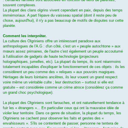
souvent complexes.
La plupart des clans olgrins vivent cependant en paix, depuis des temps
immémoriaux. A part l'épave du vaisseau spatial (dont il reste peu de
chose, aujourd'hui), il n'y a pas beaucoup de motifs de disputes sur cette
planète.
Comment les interpréter.
La culture des Olgriniens offre un intéressant paradoxe aux
anthropologues de l'A.G : d'un côté, c'est un « peuple autochtone » aux
mœurs assez primaires, de l'autre c'est également un peuple accoutumé
à l'utilisation de gadgets de haute technologie (projecteurs
holographiques, jumelles, etc). La plupart du temps, ils sont néanmoins
totalement incapables d'expliquer le fonctionnement de ces objets : ils les
considèrent un peu comme des « reliques » aux pouvoirs magiques.
Héritages de leurs lointains ancêtres, ils leur vouent un grand respect
voire même un véritable culte ; leur destruction – surtout si elle est
gratuite – est considérée comme un crime atroce (considérez ça comme
un grand choc psychologique).
La plupart des Olgriniens sont farouches, et ont naturellement tendance à
fuir les « étrangers »... En particulier ceux qui ont la mauvaise idée de
violer leur territoire. Dans ce genre de situation, la plupart du temps, les
Olgriniens se cachent pour observer les faits et gestes des «
envahisseurs ». S'ils se contentent de passer, personne ne tentera de