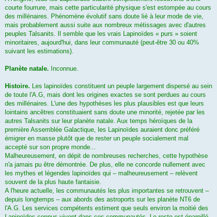
courte fourrure, mais cette particularité physique s'est estompée au cours
des millénaires. Phénomène évolutif sans doute lié à leur mode de vie,
mais probablement aussi suite aux nombreux métissages avec d'autres
peuples Talsanits. Il semble que les vrais Lapinoïdes « purs » soient
minoritaires, aujourd'hui, dans leur communauté (peut-être 30 ou 40%
suivant les estimations).
Planète natale.
Inconnue.
Histoire.
Les lapinoïdes constituent un peuple largement dispersé au sein
de toute l'A.G, mais dont les origines exactes se sont perdues au cours
des millénaires. L'une des hypothèses les plus plausibles est que leurs
lointains ancêtres constituaient sans doute une minorité, rejetée par les
autres Talsanits sur leur planète natale. Aux temps héroïques de la
première Assemblée Galactique, les Lapinoïdes auraient donc préféré
émigrer en masse plutôt que de rester un peuple socialement mal
accepté sur son propre monde...
Malheureusement, en dépit de nombreuses recherches, cette hypothèse
n'a jamais pu être démontrée. De plus, elle ne concorde nullement avec
les mythes et légendes lapinoïdes qui – malheureusement – relèvent
souvent de la plus haute fantaisie.
A l'heure actuelle, les communautés les plus importantes se retrouvent –
depuis longtemps – aux abords des astroports sur les planète NT6 de
l'A.G. Les services compétents estiment que seuls environ la moitié des
Lapinoïdes connus vivent dans ces communautés. Le reste est éparpillé