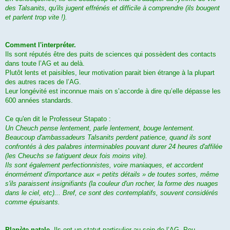
des Talsanits, qu'ils jugent effrénés et difficile à comprendre (ils bougent
et parlent trop vite !).
Comment l'interpréter.
Ils sont réputés être des puits de sciences qui possèdent des contacts
dans toute l’AG et au delà.
Plutôt lents et paisibles, leur motivation parait bien étrange à la plupart
des autres races de l’AG.
Leur longévité est inconnue mais on s’accorde à dire qu’elle dépasse les
600 années standards.
Ce qu'en dit le Professeur Stapato :
Un Cheuch pense lentement, parle lentement, bouge lentement.
Beaucoup d'ambassadeurs Talsanits perdent patience, quand ils sont
confrontés à des palabres interminables pouvant durer 24 heures d'affilée
(les Cheuchs se fatiguent deux fois moins vite).
Ils sont également perfectionnistes, voire maniaques, et accordent
énormément d'importance aux « petits détails » de toutes sortes, même
s'ils paraissent insignifiants (la couleur d'un rocher, la forme des nuages
dans le ciel, etc)... Bref, ce sont des contemplatifs, souvent considérés
comme épuisants.
Planète natale.
Ils ont un statut particulier au sein de l’AG. Peu