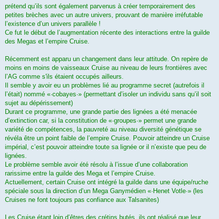
prétend qu’ils sont également parvenus à créer temporairement des
petites brèches avec un autre univers, prouvant de manière irréfutable
l’existence d’un univers parallèle !
Ce fut le début de l’augmentation récente des interactions entre la guilde
des Megas et l’empire Cruise.
Récemment est apparu un changement dans leur attitude. On repère de
moins en moins de vaisseaux Cruise au niveau de leurs frontières avec
l’AG comme s'ils étaient occupés ailleurs.
Il semble y avoir eu un problèmes lié au programme secret (autrefois il
l’était) nommé «·cobayes·» (permettant d’isoler un individu sans qu’il soit
sujet au dépérissement)
Durant ce programme, une grande partie des lignées a été menacée
d’extinction car, si la constitution de «·groupes·» permet une grande
variété de compétences, la pauvreté au niveau diversité génétique se
révéla être un point faible de l’empire Cruise. Pouvoir atteindre un Cruise
impérial, c’est pouvoir atteindre toute sa lignée or il n’existe que peu de
lignées.
Le problème semble avoir été résolu à l’issue d’une collaboration
rarissime entre la guilde des Mega et l’empire Cruise.
Actuellement, certain Cruise ont intégré la guilde dans une équipe/ruche
spéciale sous la direction d’un Mega Ganymédien «·Henet Votle·» (les
Cruises ne font toujours pas confiance aux Talsanites)
Les Cruise étant loin d’êtres des crétins butés, ils ont réalisé que leur