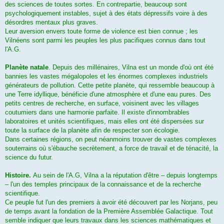
des sciences de toutes sortes. En contrepartie, beaucoup sont
psychologiquement instables, sujet à des états dépressifs voire à des
désordres mentaux plus graves.
Leur aversion envers toute forme de violence est bien connue ; les
Vilnéens sont parmi les peuples les plus pacifiques connus dans tout
l'A.G.
Planète natale
. Depuis des millénaires, Vilna est un monde d'où ont été
bannies les vastes mégalopoles et les énormes complexes industriels
générateurs de pollution. Cette petite planète, qui ressemble beaucoup à
une Terre idyllique, bénéficie d'une atmosphère et d'une eau pures. Des
petits centres de recherche, en surface, voisinent avec les villages
coutumiers dans une harmonie parfaite. Il existe d'innombrables
laboratoires et unités scientifiques, mais elles ont été dispersées sur
toute la surface de la planète afin de respecter son écologie.
Dans certaines régions, on peut néanmoins trouver de vastes complexes
souterrains où s'ébauche secrètement, a force de travail et de ténacité, la
science du futur.
Histoire.
Au sein de l'A.G, Vilna a la réputation d'être – depuis longtemps
– l'un des temples principaux de la connaissance et de la recherche
scientifique.
Ce peuple fut l'un des premiers à avoir été découvert par les Norjans, peu
de temps avant la fondation de la Première Assemblée Galactique. Tout
semble indiquer que leurs travaux dans les sciences mathématiques et