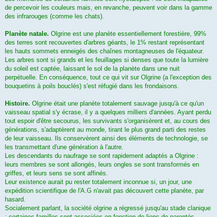
de percevoir les couleurs mais, en revanche, peuvent voir dans la gamme
des infrarouges (comme les chats).
Planète natale.
Olgrine est une planète essentiellement forestière, 99%
des terres sont recouvertes d'arbres géants, le 1% restant représentant
les hauts sommets enneigés des chaînes montagneuses de l'équateur.
Les arbres sont si grands et les feuillages si denses que toute la lumière
du soleil est captée, laissant le sol de la planète dans une nuit
perpétuelle. En conséquence, tout ce qui vit sur Olgrine (a l'exception des
bouquetins à poils bouclés) s'est réfugié dans les frondaisons.
Histoire.
Olgrine était une planète totalement sauvage jusqu'à ce qu'un
vaisseau spatial s'y écrase, il y a quelques milliers d'années. Ayant perdu
tout espoir d'être secourus, les survivants s'organisèrent et, au cours des
générations, s'adaptèrent au monde, tirant le plus grand parti des restes
de leur vaisseau. Ils conservèrent ainsi des éléments de technologie, se
les transmettant d'une génération à l'autre.
Les descendants du naufrage se sont rapidement adaptés a Olgrine :
leurs membres se sont allongés, leurs ongles se sont transformés en
griffes, et leurs sens se sont affinés.
Leur existence aurait pu rester totalement inconnue si, un jour, une
expédition scientifique de l'A.G n'avait pas découvert cette planète, par
hasard.
Socialement parlant, la société olgrine a régressé jusqu'au stade clanique
: certaines familles sont associées en fonction de liens de parentés,