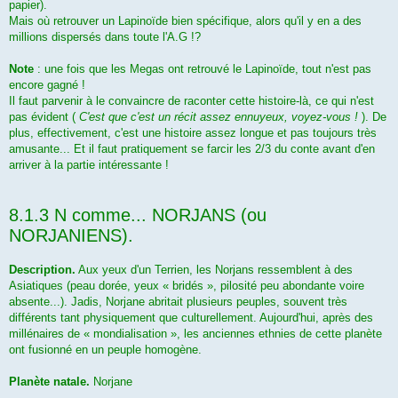
papier).
Mais où retrouver un Lapinoïde bien spécifique, alors qu'il y en a des
millions dispersés dans toute l'A.G !?
Note
: une fois que les Megas ont retrouvé le Lapinoïde, tout n'est pas
encore gagné !
Il faut parvenir à le convaincre de raconter cette histoire-là, ce qui n'est
pas évident (
C'est que c'est un récit assez ennuyeux, voyez-vous !
). De
plus, effectivement, c'est une histoire assez longue et pas toujours très
amusante... Et il faut pratiquement se farcir les 2/3 du conte avant d'en
arriver à la partie intéressante !
8.1.3 N comme... NORJANS (ou
NORJANIENS).
Description.
Aux yeux d'un Terrien, les Norjans ressemblent à des
Asiatiques (peau dorée, yeux « bridés », pilosité peu abondante voire
absente...). Jadis, Norjane abritait plusieurs peuples, souvent très
différents tant physiquement que culturellement. Aujourd'hui, après des
millénaires de « mondialisation », les anciennes ethnies de cette planète
ont fusionné en un peuple homogène.
Planète natale.
Norjane