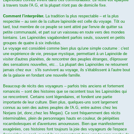
à travers toute l'A.G, et la plupart n'ont pas de domicile fixe.
Comment l'interpréter.
La tradition la plus respectable – et la plus
respectée – au sein de la culture lapinoïde est celle du voyage. Tôt ou
tard, tout membre de ce peuple se sent attiré par l'envie de quitter sa
petite communauté, et part sur un vaisseau en route vers des mondes
lointains. Les Lapinoïdes vagabondent parfois seuls, souvent en petits
groupes de quatre à six individus.
Le voyage est considéré comme bien plus qu'une simple coutume : c'est
une expérience de vie, presque mystique, permettant à un Lapinoïde de
visiter d'autres planètes, de rencontrer des peuples étranges, d'éprouver
des sensations nouvelles, etc... La plupart des Lapinoïdes ne retournent
jamais chez eux : s'ils survivent au voyage, ils s'établissent à l'autre bout
de la galaxie en fondant une nouvelle famille.
Beaucoup de récits des voyageurs – parfois très anciens et fortement
romancés – sont des histoires que se racontent tous les Lapinoïdes qui
se rencontrent. Certains sont légendaires, et fondent une partie
importante de leur culture. Bien plus, quelques-uns sont largement
connus au sein des autres peuples de l'A.G, entre autres chez les
Norjans (et, donc,chez les Megas). Ce sont fréquemment des récits
interminables, plein de personnages hauts en couleur, de péripéties
rocambolesques et d'aventures amoureuses. Bien que manifestement
exagérées, ces histoires font toujours la joie des voyageurs de l'espace