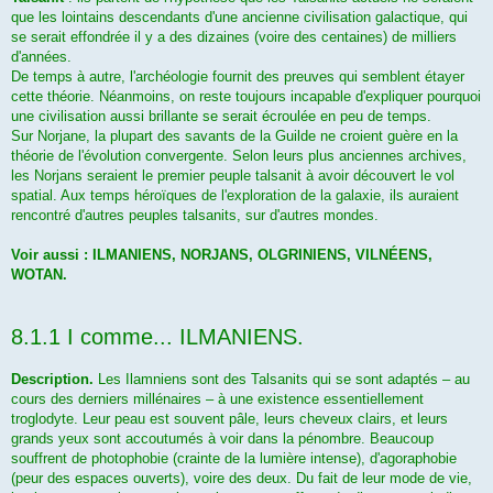
que les lointains descendants d'une ancienne civilisation galactique, qui
se serait effondrée il y a des dizaines (voire des centaines) de milliers
d'années.
De temps à autre, l'archéologie fournit des preuves qui semblent étayer
cette théorie. Néanmoins, on reste toujours incapable d'expliquer pourquoi
une civilisation aussi brillante se serait écroulée en peu de temps.
Sur Norjane, la plupart des savants de la Guilde ne croient guère en la
théorie de l'évolution convergente. Selon leurs plus anciennes archives,
les Norjans seraient le premier peuple talsanit à avoir découvert le vol
spatial. Aux temps héroïques de l'exploration de la galaxie, ils auraient
rencontré d'autres peuples talsanits, sur d'autres mondes.
Voir aussi : ILMANIENS, NORJANS, OLGRINIENS, VILNÉENS,
WOTAN.
8.1.1 I comme... ILMANIENS.
Description.
Les Ilamniens sont des Talsanits qui se sont adaptés – au
cours des derniers millénaires – à une existence essentiellement
troglodyte. Leur peau est souvent pâle, leurs cheveux clairs, et leurs
grands yeux sont accoutumés à voir dans la pénombre. Beaucoup
souffrent de photophobie (crainte de la lumière intense), d'agoraphobie
(peur des espaces ouverts), voire des deux. Du fait de leur mode de vie,