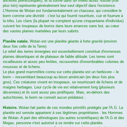
ancêtres préhistoriques), et la survie dans un milieu assez hostile (voir
plus loin) représente généralement leur seul objectif dans l'existence.
L'Homme de Wotan est fondamentalement un chasseur, qui considère le
borm comme une divinité : c'est lui qui fournit nourriture, cuir et fourrure à
la tribu. Les clans (la plupart ne comptent qu'une cinquantaine d'individus)
suivent les troupeaux de borms dans leurs errances sans but, au cœur
des vastes plaines martelées par leurs sabots.
Planète natale.
Wotan est une planète géante à forte gravité (environ
deux fois celle de la Terre).
Le relief des terres émergées est essentiellement constitué d'immenses
plaines désertiques et de plateaux de faible altitude. Les terres sont
rocailleuses et assez peu fertiles, recouvertes d'innombrables colonies de
mousses et de lichens.
Le plus grand mammifère connu sur cette planète est un herbivore – le
borm – ressemblant beaucoup au bison américain (en deux fois plus
gros). Ces créatures vivent en troupeaux, se nourrissant de lichens et de
maigres herbages. Leur cycle de vie est relativement long (plusieurs
décennies) et ils sont assez peu prolifiques. Mais, en-dehors des
autochtones, le borm ne connaît aucun prédateur...
Histoire.
Wotan fait partie de ces mondes primitifs protégés par l'A.G. La
planète est sensée appartenir à ses légitimes propriétaires : les Hommes
de Wotan. A part des ethnologues (ou autres scientifiques) de l'A.G et des
Megas, personne n'est autorisé à se rendre sur cette planète.