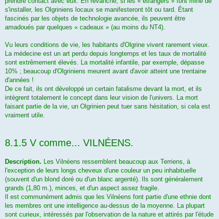
prendre contact avec eux. En revanche, si les « étrangers » font mine de
s'installer, les Olgriniens locaux se manifesteront tôt ou tard. Étant
fascinés par les objets de technologie avancée, ils peuvent être
amadoués par quelques « cadeaux » (au moins du NT4).
Vu leurs conditions de vie, les habitants d'Olgrine vivent rarement vieux.
La médecine est un art perdu depuis longtemps et les taux de mortalité
sont extrêmement élevés. La mortalité infantile, par exemple, dépasse
10% ; beaucoup d'Olgriniens meurent avant d'avoir atteint une trentaine
d'années !
De ce fait, ils ont développé un certain fatalisme devant la mort, et ils
intègrent totalement le concept dans leur vision de l'univers. La mort
faisant partie de la vie, un Olgrinien peut tuer sans hésitation, si cela est
vraiment utile.
8.1.5 V comme... VILNÉENS.
Description.
Les Vilnéens ressemblent beaucoup aux Terriens, à
l'exception de leurs longs cheveux d'une couleur un peu inhabituelle
(souvent d'un blond doré ou d'un blanc argenté). Ils sont généralement
grands (1,80 m.), minces, et d'un aspect assez fragile.
Il est communément admis que les Vilnéens font partie d'une ethnie dont
les membres ont une intelligence au-dessus de la moyenne. La plupart
sont curieux, intéressés par l'observation de la nature et attirés par l'étude