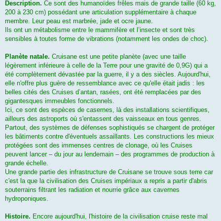
Description.
Ce sont des humanoïdes frêles mais de grande taille (60 kg,
200 à 230 cm) possédant une articulation supplémentaire à chaque
membre. Leur peau est marbrée, jade et ocre jaune.
Ils ont un métabolisme entre le mammifère et l’insecte et sont très
sensibles à toutes forme de vibrations (notamment les ondes de choc).
Planète natale.
Cruisane est une petite planète (avec une taille
légèrement inférieure à celle de la Terre pour une gravité de 0,9G) qui a
été complètement dévastée par la guerre, il y a des siècles. Aujourd'hui,
elle n'offre plus guère de ressemblance avec ce qu'elle était jadis : les
belles cités des Cruises d’antan, rasées, ont été remplacées par des
gigantesques immeubles fonctionnels.
Ici, ce sont des espèces de casernes, là des installations scientifiques,
ailleurs des astroports où s'entassent des vaisseaux en tous genres.
Partout, des systèmes de défenses sophistiqués se chargent de protéger
les bâtiments contre d'éventuels assaillants. Les constructions les mieux
protégées sont des immenses centres de clonage, où les Cruises
peuvent lancer – du jour au lendemain – des programmes de production à
grande échelle.
Une grande partie des infrastructure de Cruisane se trouve sous terre car
c'est la que la civilisation des Cruises impériaux a repris a partir d'abris
souterrains filtrant les radiation et nourrie grâce aux cavernes
hydroponiques.
Histoire.
Encore aujourd'hui, l'histoire de la civilisation cruise reste mal