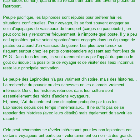
(lapinoïdes ou non), quand ils se rencontrent dans une taverne proche de
l'astroport.
Peuple pacifique, les lapinoïdes sont réputés pour préférer fuir les
situations conflictuelles. Pour voyager, ils se font souvent engager au
sein d'équipages de vaisseaux de transport (cargos ou paquebots) ; on
peut donc les y rencontrer fréquemment, à n'importe quel poste. Il y a peu
de Lapinoïdes qui se soient spontanément engagés dans un équipage de
pirates ou à bord d'un vaisseau de guerre. Les plus aventureux se
risquent surtout chez les petits contrebandiers agissant aux frontières de
l'A.G. Dans tous les cas, ils sont rarement mus par l'appât du gain ou le
goût du risque : la possibilité de voyager et de visiter des lieux inconnus
reste leur principale motivation.
Le peuple des Lapinoïdes n'a pas vraiment d'histoire, mais des histoires...
La recherche du pouvoir ou des richesses ne les a jamais vraiment
intéressé. Donc, les histoires retenues dans leur culture sont
essentiellement des récits d'anciens voyageurs.
Et, ainsi, l'Art du conte est une discipline pratiquée par tous les
Lapinoïdes depuis des temps immémoriaux... Il ne suffit pas de se
rappeler des histoires (avec leurs détails) mais également de savoir les
raconter.
Cela peut néanmoins se révéler intéressant pour les non-lapinoïdes car
certains voyageurs ont participé - volontairement ou non - à des grands