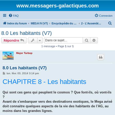
www.messagers-galactiques.com
FAQ
Connexion
R
Index du forum
MEGA IV (V7)
Encyclopédie du Messager Galactique (V7)
2 - L'Assemblée Galactique
e
8.0 Les habitants (V7)
c
Rechercher
Recherche 
Répondre
h
1 message • Page
1
sur
1
e
Major Turbop
r
c
h
8.0 Les habitants (V7)
e
M
lun. févr. 03, 2014 3:14 pm
e
r
CHAPITRE 8 - Les habitants
s
s
a
g
e
Qui sont ces gens qui peuplent le cosmos ? Que font-ils, où vont-ils
?
Avant de s'embarquer vers des destinations exotiques, le Mega avisé
doit connaitre quelques aspects de la vie des habitants de l'AG, au
moins dans les grandes lignes.