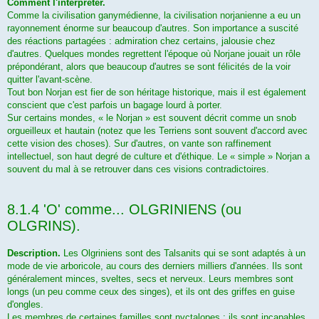
Comment l'interpréter.
Comme la civilisation ganymédienne, la civilisation norjanienne a eu un
rayonnement énorme sur beaucoup d'autres. Son importance a suscité
des réactions partagées : admiration chez certains, jalousie chez
d'autres. Quelques mondes regrettent l'époque où Norjane jouait un rôle
prépondérant, alors que beaucoup d'autres se sont félicités de la voir
quitter l'avant-scène.
Tout bon Norjan est fier de son héritage historique, mais il est également
conscient que c'est parfois un bagage lourd à porter.
Sur certains mondes, « le Norjan » est souvent décrit comme un snob
orgueilleux et hautain (notez que les Terriens sont souvent d'accord avec
cette vision des choses). Sur d'autres, on vante son raffinement
intellectuel, son haut degré de culture et d'éthique. Le « simple » Norjan a
souvent du mal à se retrouver dans ces visions contradictoires.
8.1.4 'O' comme... OLGRINIENS (ou
OLGRINS).
Description.
Les Olgriniens sont des Talsanits qui se sont adaptés à un
mode de vie arboricole, au cours des derniers milliers d'années. Ils sont
généralement minces, sveltes, secs et nerveux. Leurs membres sont
longs (un peu comme ceux des singes), et ils ont des griffes en guise
d'ongles.
Les membres de certaines familles sont nyctalopes : ils sont incapables