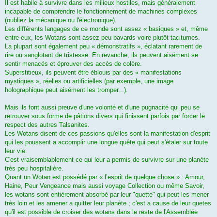
Il est habile à survivre dans les milieux hostiles, mais généralement
incapable de comprendre le fonctionnement de machines complexes
(oubliez la mécanique ou l'électronique).
Les différents langages de ce monde sont assez « basiques » et, même
entre eux, les Wotans sont assez peu bavards voire plutôt taciturnes.
La plupart sont également peu « démonstratifs », éclatant rarement de
rire ou sanglotant de tristesse. En revanche, ils peuvent aisément se
sentir menacés et éprouver des accès de colère.
Superstitieux, ils peuvent être éblouis par des « manifestations
mystiques », réelles ou artificielles (par exemple, une image
holographique peut aisément les tromper...).
Mais ils font aussi preuve d'une volonté et d'une pugnacité qui peu se
retrouver sous forme de pâtions divers qui finissent parfois par forcer le
respect des autres Talsanites.
Les Wotans disent de ces passions qu'elles sont la manifestation d'esprit
qui les poussent a accomplir une longue quête qui peut s'étaler sur toute
leur vie.
C'est vraisemblablement ce qui leur a permis de survivre sur une planète
très peu hospitalière.
Quant un Wotan est possédé par « l’esprit de quelque chose » : Amour,
Haine, Peur Vengeance mais aussi voyage Collection ou même Savoir,
les wotans sont entièrement absorbé par leur "quette" qui peut les mener
très loin et les amener a quitter leur planète ; c'est a cause de leur quetes
qu'il est possible de croiser des wotans dans le reste de l'Assemblée