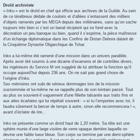
Droïd archiviste
«·Inko·» est le droïd en chef qui officie aux archives de la Guilde. Au sein
de ce ténébreux dédale de couloirs et d’allées s’entassent des milliers
d’objets ramenés par les MEGA depuis des millénaires, sans qu’on sache
toujours très bien si c’est un banal récipient qui se fond avec la
décoration un peu baroque ou bien, quand il s’exprime, la pièce maîtresse
d’un échange diplomatique dans les Confins de Distan Debora datant de
la Cinquième Dynastie Oligarchique de Tshar.
Inko a lui-même été ramené d’une mission dans un univers parallèle.
Après avoir été soumis à une dizaine d’examens et de contrôles divers,
les ingénieurs du Service M ont suggéré de lui attribuer la fonction qu’il
occupe aujourd’hui depuis 236 ans. On ne sait pas grand chose de
l’origine d’Inko.
Ses mémoires ont subi de sérieux dommages lors de la mission
susnommée et lui-même ne se rappelle plus de son lointain passé. Tout
au plus se souvient-il vaguement d'une fillette talsanite aux traits fins et
aux ailes écarlates qui lui répétait souvent·: «·si tu l’emportes avec toi, il
faudra sûrement la bercer de temps à autre, sinon elle recommencera·!·»,
avant d’éclater de rire...
Inko se présente comme un droïd haut de 1,20 mètre. Sa tête est une
sphère munie d’une large visière de verre opaque derrière laquelle on
devine une faible lueur bleue. Son corps se termine par une demi-sphère