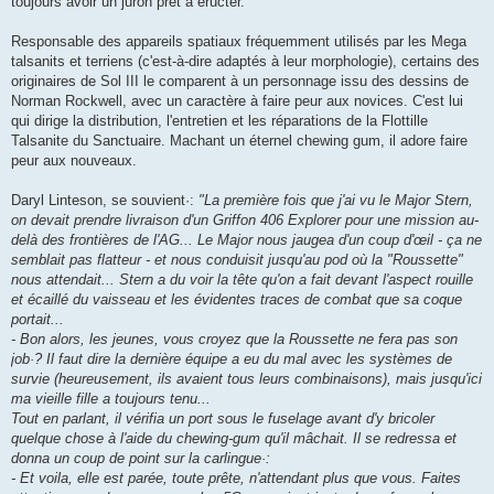
toujours avoir un juron prêt à éructer.
Responsable des appareils spatiaux fréquemment utilisés par les Mega
talsanits et terriens (c'est-à-dire adaptés à leur morphologie), certains des
originaires de Sol III le comparent à un personnage issu des dessins de
Norman Rockwell, avec un caractère à faire peur aux novices. C'est lui
qui dirige la distribution, l'entretien et les réparations de la Flottille
Talsanite du Sanctuaire. Machant un éternel chewing gum, il adore faire
peur aux nouveaux.
Daryl Linteson, se souvient·:
"La première fois que j'ai vu le Major Stern,
on devait prendre livraison d'un Griffon 406 Explorer pour une mission au-
delà des frontières de l'AG... Le Major nous jaugea d'un coup d'œil - ça ne
semblait pas flatteur - et nous conduisit jusqu'au pod où la "Roussette"
nous attendait... Stern a du voir la tête qu'on a fait devant l'aspect rouille
et écaillé du vaisseau et les évidentes traces de combat que sa coque
portait...
- Bon alors, les jeunes, vous croyez que la Roussette ne fera pas son
job·? Il faut dire la dernière équipe a eu du mal avec les systèmes de
survie (heureusement, ils avaient tous leurs combinaisons), mais jusqu'ici
ma vieille fille a toujours tenu...
Tout en parlant, il vérifia un port sous le fuselage avant d'y bricoler
quelque chose à l'aide du chewing-gum qu'il mâchait. Il se redressa et
donna un coup de point sur la carlingue·:
- Et voila, elle est parée, toute prête, n'attendant plus que vous. Faites