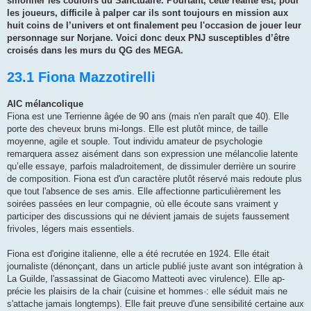
sillonner les couloirs du Sanc­tuaire. Pourtant, cette réalité est, pour
les joueurs, difficile à palper car ils sont toujours en mission aux
huit coins de l’univers et ont finalement peu l'occasion de jouer leur
personnage sur Norjane. Voici donc deux PNJ susceptibles d’être
croisés dans les murs du QG des MEGA.
23.1 Fiona Mazzotirelli
AIC mélancolique
Fiona est une Terrienne âgée de 90 ans (mais n'en paraît que 40). Elle
porte des cheveux bruns mi-longs. Elle est plutôt mince, de taille
moyenne, agile et souple. Tout individu amateur de psychologie
remarquera assez aisément dans son expression une mélancolie latente
qu’elle essaye, parfois maladroitement, de dissimuler derrière un sourire
de composition. Fiona est d'un caractère plutôt réservé mais redoute plus
que tout l'absence de ses amis. Elle affectionne particulièrement les
soirées passées en leur compagnie, où elle écoute sans vraiment y
participer des discussions qui ne dévient jamais de sujets faussement
frivoles, légers mais essentiels.
Fiona est d'origine italienne, elle a été recrutée en 1924. Elle était
journaliste (dénonçant, dans un article publié juste avant son intégration à
La Guilde, l'assassinat de Giacomo Matteoti avec virulence). Elle ap­
précie les plaisirs de la chair (cuisine et hommes·: elle séduit mais ne
s'attache jamais longtemps). Elle fait preuve d'une sensibilité certaine aux