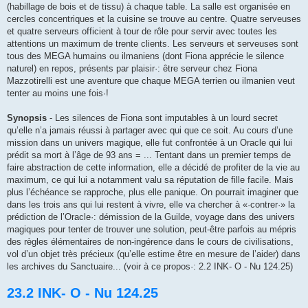
(habillage de bois et de tissu) à chaque table. La salle est organisée en
cercles concentriques et la cuisine se trouve au centre. Quatre serveu­ses
et quatre serveurs officient à tour de rôle pour servir avec toutes les
attentions un maximum de trente clients. Les serveurs et serveuses sont
tous des MEGA humains ou ilma­niens (dont Fiona apprécie le si­lence
naturel) en repos, présents par plaisir·: être serveur chez Fiona
Mazzotirelli est une aven­ture que chaque MEGA terrien ou ilmanien veut
tenter au moins une fois·!
Synopsis
- Les silences de Fiona sont imputables à un lourd secret
qu’elle n’a jamais réussi à partager avec qui que ce soit. Au cours d’une
mission dans un univers magique, elle fut confrontée à un Oracle qui lui
prédit sa mort à l’âge de 93 ans = ... Tentant dans un premier temps de
faire abstraction de cette information, elle a décidé de profiter de la vie au
maximum, ce qui lui a notamment valu sa réputation de fille facile. Mais
plus l’échéance se rapproche, plus elle panique. On pourrait imaginer que
dans les trois ans qui lui restent à vivre, elle va chercher à «·contrer·» la
prédiction de l’Oracle·: démission de la Guilde, voyage dans des univers
magiques pour tenter de trouver une solution, peut-être parfois au mépris
des règles élémentaires de non-ingérence dans le cours de civilisations,
vol d’un objet très précieux (qu’elle estime être en mesure de l’aider) dans
les archives du Sanctuaire... (voir à ce propos·: 2.2 INK- O - Nu 124.25)
23.2 INK- O - Nu 124.25