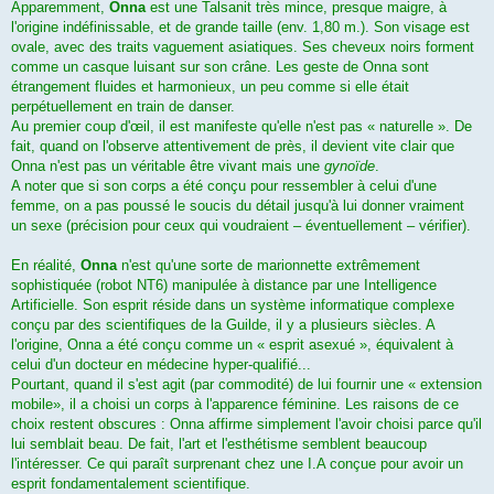
Apparemment,
Onna
est une Talsanit très mince, presque maigre, à
l'origine indéfinissable, et de grande taille (env. 1,80 m.). Son visage est
ovale, avec des traits vaguement asiatiques. Ses cheveux noirs forment
comme un casque luisant sur son crâne. Les geste de Onna sont
étrangement fluides et harmonieux, un peu comme si elle était
perpétuellement en train de danser.
Au premier coup d'œil, il est manifeste qu'elle n'est pas « naturelle ». De
fait, quand on l'observe attentivement de près, il devient vite clair que
Onna n'est pas un véritable être vivant mais une
gynoïde
.
A noter que si son corps a été conçu pour ressembler à celui d'une
femme, on a pas poussé le soucis du détail jusqu'à lui donner vraiment
un sexe (précision pour ceux qui voudraient – éventuellement – vérifier).
En réalité,
Onna
n'est qu'une sorte de marionnette extrêmement
sophistiquée (robot NT6) manipulée à distance par une Intelligence
Artificielle. Son esprit réside dans un système informatique complexe
conçu par des scientifiques de la Guilde, il y a plusieurs siècles. A
l'origine, Onna a été conçu comme un « esprit asexué », équivalent à
celui d'un docteur en médecine hyper-qualifié...
Pourtant, quand il s'est agit (par commodité) de lui fournir une « extension
mobile», il a choisi un corps à l'apparence féminine. Les raisons de ce
choix restent obscures : Onna affirme simplement l'avoir choisi parce qu'il
lui semblait beau. De fait, l'art et l'esthétisme semblent beaucoup
l'intéresser. Ce qui paraît surprenant chez une I.A conçue pour avoir un
esprit fondamentalement scientifique.