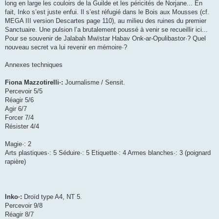
long en large les couloirs de la Guilde et les péricités de Norjane... En
fait, Inko s’est juste enfui. Il s’est réfugié dans le Bois aux Mousses (cf.
MEGA III version Descartes page 110), au milieu des ruines du premier
Sanctuaire. Une pulsion l’a brutalement poussé à venir se recueillir ici...
Pour se souvenir de Jalabah Mwïstar Habav Onk-ar-Opulibastor·? Quel
nouveau secret va lui revenir en mémoire·?
Annexes techniques
Fiona Mazzotirelli·:
Journalisme / Sensit.
Percevoir 5/5
Réagir 5/6
Agir 6/7
Forcer 7/4
Résister 4/4
Magie·: 2
Arts plastiques·: 5 Séduire·: 5 Etiquette·: 4 Armes blanches·: 3 (poignard
rapière)
Inko·:
Droïd type A4, NT 5.
Percevoir 9/8
Réagir 8/7