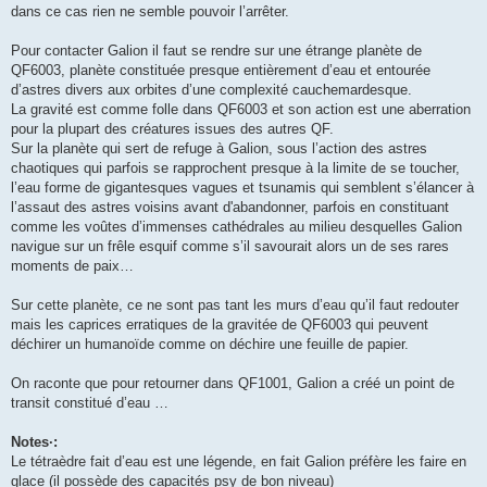
dans ce cas rien ne semble pouvoir l’arrêter.
Pour contacter Galion il faut se rendre sur une étrange planète de
QF6003, planète constituée presque entièrement d’eau et entourée
d’astres divers aux orbites d’une complexité cauchemardesque.
La gravité est comme folle dans QF6003 et son action est une aberration
pour la plupart des créatures issues des autres QF.
Sur la planète qui sert de refuge à Galion, sous l’action des astres
chaotiques qui parfois se rapprochent presque à la limite de se toucher,
l’eau forme de gigantesques vagues et tsunamis qui semblent s’élancer à
l’assaut des astres voisins avant d'abandonner, parfois en constituant
comme les voûtes d’immenses cathédrales au milieu desquelles Galion
navigue sur un frêle esquif comme s’il savourait alors un de ses rares
moments de paix…
Sur cette planète, ce ne sont pas tant les murs d’eau qu’il faut redouter
mais les caprices erratiques de la gravitée de QF6003 qui peuvent
déchirer un humanoïde comme on déchire une feuille de papier.
On raconte que pour retourner dans QF1001, Galion a créé un point de
transit constitué d’eau …
Notes·:
Le tétraèdre fait d’eau est une légende, en fait Galion préfère les faire en
glace (il possède des capacités psy de bon niveau)