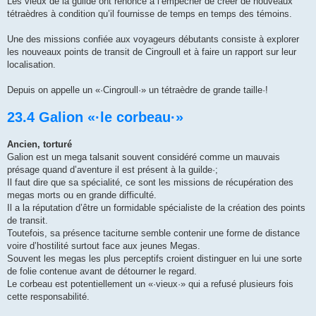
Les vieux de la guilde ont renoncé à l’empêcher de créer de nouveaux
tétraèdres à condition qu’il fournisse de temps en temps des témoins.
Une des missions confiée aux voyageurs débutants consiste à explorer
les nouveaux points de transit de Cingroull et à faire un rapport sur leur
localisation.
Depuis on appelle un «·Cingroull·» un tétraèdre de grande taille·!
23.4 Galion «·le corbeau·»
Ancien, torturé
Galion est un mega talsanit souvent considéré comme un mauvais
présage quand d’aventure il est présent à la guilde·;
Il faut dire que sa spécialité, ce sont les missions de récupération des
megas morts ou en grande difficulté.
Il a la réputation d’être un formidable spécialiste de la création des points
de transit.
Toutefois, sa présence taciturne semble contenir une forme de distance
voire d’hostilité surtout face aux jeunes Megas.
Souvent les megas les plus perceptifs croient distinguer en lui une sorte
de folie contenue avant de détourner le regard.
Le corbeau est potentiellement un «·vieux·» qui a refusé plusieurs fois
cette responsabilité.