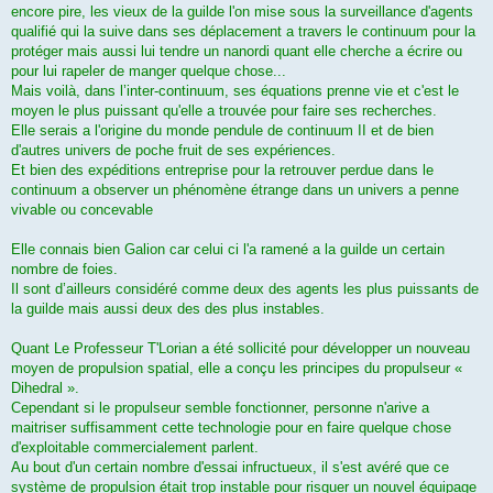
encore pire, les vieux de la guilde l'on mise sous la surveillance d'agents
qualifié qui la suive dans ses déplacement a travers le continuum pour la
protéger mais aussi lui tendre un nanordi quant elle cherche a écrire ou
pour lui rapeler de manger quelque chose...
Mais voilà, dans l’inter-continuum, ses équations prenne vie et c'est le
moyen le plus puissant qu'elle a trouvée pour faire ses recherches.
Elle serais a l'origine du monde pendule de continuum II et de bien
d'autres univers de poche fruit de ses expériences.
Et bien des expéditions entreprise pour la retrouver perdue dans le
continuum a observer un phénomène étrange dans un univers a penne
vivable ou concevable
Elle connais bien Galion car celui ci l'a ramené a la guilde un certain
nombre de foies.
Il sont d’ailleurs considéré comme deux des agents les plus puissants de
la guilde mais aussi deux des des plus instables.
Quant Le Professeur T'Lorian a été sollicité pour développer un nouveau
moyen de propulsion spatial, elle a conçu les principes du propulseur «
Dihedral ».
Cependant si le propulseur semble fonctionner, personne n'arive a
maitriser suffisamment cette technologie pour en faire quelque chose
d'exploitable commercialement parlent.
Au bout d'un certain nombre d'essai infructueux, il s'est avéré que ce
système de propulsion était trop instable pour risquer un nouvel équipage