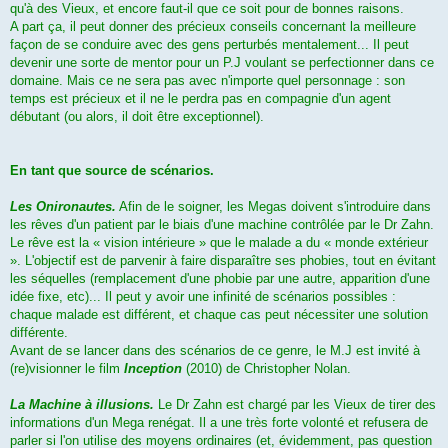
qu'à des Vieux, et encore faut-il que ce soit pour de bonnes raisons.
A part ça, il peut donner des précieux conseils concernant la meilleure
façon de se conduire avec des gens perturbés mentalement... Il peut
devenir une sorte de mentor pour un P.J voulant se perfectionner dans ce
domaine. Mais ce ne sera pas avec n'importe quel personnage : son
temps est précieux et il ne le perdra pas en compagnie d'un agent
débutant (ou alors, il doit être exceptionnel).
En tant que source de scénarios.
Les Onironautes.
Afin de le soigner, les Megas doivent s'introduire dans
les rêves d'un patient par le biais d'une machine contrôlée par le Dr Zahn.
Le rêve est la « vision intérieure » que le malade a du « monde extérieur
». L'objectif est de parvenir à faire disparaître ses phobies, tout en évitant
les séquelles (remplacement d'une phobie par une autre, apparition d'une
idée fixe, etc)... Il peut y avoir une infinité de scénarios possibles :
chaque malade est différent, et chaque cas peut nécessiter une solution
différente.
Avant de se lancer dans des scénarios de ce genre, le M.J est invité à
(re)visionner le film
Inception
(2010) de Christopher Nolan.
La Machine à illusions.
Le Dr Zahn est chargé par les Vieux de tirer des
informations d'un Mega renégat. Il a une très forte volonté et refusera de
parler si l'on utilise des moyens ordinaires (et, évidemment, pas question