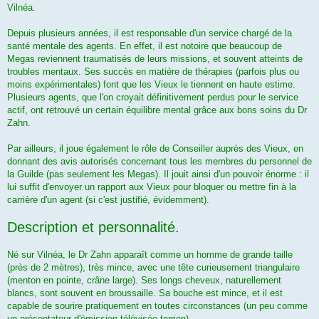
Vilnéa.
Depuis plusieurs années, il est responsable d'un service chargé de la
santé mentale des agents. En effet, il est notoire que beaucoup de
Megas reviennent traumatisés de leurs missions, et souvent atteints de
troubles mentaux. Ses succès en matière de thérapies (parfois plus ou
moins expérimentales) font que les Vieux le tiennent en haute estime.
Plusieurs agents, que l'on croyait définitivement perdus pour le service
actif, ont retrouvé un certain équilibre mental grâce aux bons soins du Dr
Zahn.
Par ailleurs, il joue également le rôle de Conseiller auprès des Vieux, en
donnant des avis autorisés concernant tous les membres du personnel de
la Guilde (pas seulement les Megas). Il jouit ainsi d'un pouvoir énorme : il
lui suffit d'envoyer un rapport aux Vieux pour bloquer ou mettre fin à la
carrière d'un agent (si c'est justifié, évidemment).
Description et personnalité.
Né sur Vilnéa, le Dr Zahn apparaît comme un homme de grande taille
(près de 2 mètres), très mince, avec une tête curieusement triangulaire
(menton en pointe, crâne large). Ses longs cheveux, naturellement
blancs, sont souvent en broussaille. Sa bouche est mince, et il est
capable de sourire pratiquement en toutes circonstances (un peu comme
un présentateur d'émission télévisée terrien).