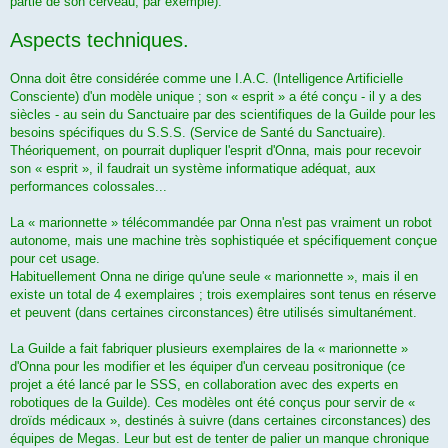
partie de son cerveau, par exemple).
Aspects techniques.
Onna doit être considérée comme une I.A.C. (Intelligence Artificielle
Consciente) d'un modèle unique ; son « esprit » a été conçu - il y a des
siècles - au sein du Sanctuaire par des scientifiques de la Guilde pour les
besoins spécifiques du S.S.S. (Service de Santé du Sanctuaire).
Théoriquement, on pourrait dupliquer l'esprit d'Onna, mais pour recevoir
son « esprit », il faudrait un système informatique adéquat, aux
performances colossales...
La « marionnette » télécommandée par Onna n'est pas vraiment un robot
autonome, mais une machine très sophistiquée et spécifiquement conçue
pour cet usage.
Habituellement Onna ne dirige qu'une seule « marionnette », mais il en
existe un total de 4 exemplaires ; trois exemplaires sont tenus en réserve
et peuvent (dans certaines circonstances) être utilisés simultanément.
La Guilde a fait fabriquer plusieurs exemplaires de la « marionnette »
d'Onna pour les modifier et les équiper d'un cerveau positronique (ce
projet a été lancé par le SSS, en collaboration avec des experts en
robotiques de la Guilde). Ces modèles ont été conçus pour servir de «
droïds médicaux », destinés à suivre (dans certaines circonstances) des
équipes de Megas. Leur but est de tenter de palier un manque chronique