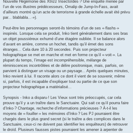
Nouvelle Hégémonie des Xtrizz Insectoïdes·? Une enquête menée par
l’un de vos illustres prédécesseurs, Omalip de Jump-In-Fass, avait
d’ailleurs montré qu’un acte de terrorisme à grande échelle avait été prévu
par... blablabla...·»).
Peut-être les personnages seront-ils témoins d’un de ses «·flashs·»
inopinés. Lorsque cela se produit, Inko tient généralement dans ses bras
un objet poussiéreux exhumé d’une étagère oubliée. Il se balance alors
d’avant en arrière, comme un hochet, tandis qu’il émet des sons
étranges... Cela dure 10 à 20 secondes. Puis son projecteur
holographique se met en marche et met en forme ce qu’il «·voit·». La
plupart du temps, l’image est incompréhensible, mélange de
réminiscences incontrôlées et de délire positronique, mais, parfois, on
parvient à distinguer un visage ou un paysage... Après quelques minutes,
Inko revient à lui. Il raconte alors ce dont il vient de se souvenir, même
si, parfois, il est incapable d’expliquer tout ou partie de ce que son
projecteur holographique a matérialisé...
Synopsis - Inko a disparu·! Les Vieux sont très préoccupés, car cela
prouve qu’il y a un traître dans le Sanctuaire. Qui sait ce qu’il pourra faire
d’Inko·? Chantage, recherche d’informations précieuses·? À-t-il les
moyens de «·fouiller·» les mémoires d’Inko·? Les PJ pourraient être
chargés dans le plus grand secret (si le traître a des complices dans le
Sanctuaire, ceux-ci ne doivent pas identifier les enquêteurs) de retrouver
le droïd. Plusieurs fausses pistes pourraient les amener à arpenter de