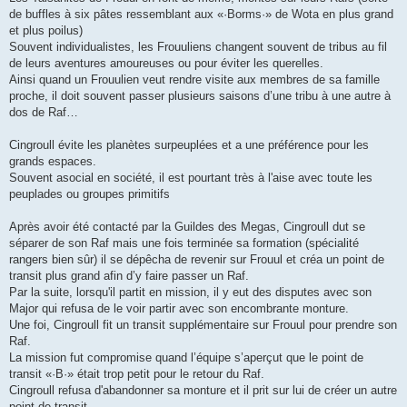
de buffles à six pâtes ressemblant aux «·Borms·» de Wota en plus grand
et plus poilus)
Souvent individualistes, les Frouuliens changent souvent de tribus au fil
de leurs aventures amoureuses ou pour éviter les querelles.
Ainsi quand un Frouulien veut rendre visite aux membres de sa famille
proche, il doit souvent passer plusieurs saisons d’une tribu à une autre à
dos de Raf…
Cingroull évite les planètes surpeuplées et a une préférence pour les
grands espaces.
Souvent asocial en société, il est pourtant très à l'aise avec toute les
peuplades ou groupes primitifs
Après avoir été contacté par la Guildes des Megas, Cingroull dut se
séparer de son Raf mais une fois terminée sa formation (spécialité
rangers bien sûr) il se dépêcha de revenir sur Frouul et créa un point de
transit plus grand afin d’y faire passer un Raf.
Par la suite, lorsqu'il partit en mission, il y eut des disputes avec son
Major qui refusa de le voir partir avec son encombrante monture.
Une foi, Cingroull fit un transit supplémentaire sur Frouul pour prendre son
Raf.
La mission fut compromise quand l’équipe s’aperçut que le point de
transit «·B·» était trop petit pour le retour du Raf.
Cingroull refusa d'abandonner sa monture et il prit sur lui de créer un autre
point de transit…