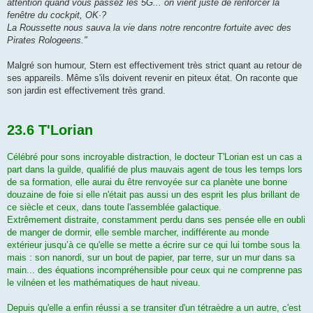
attention quand vous passez les 5G... on vient juste de renforcer la
fenêtre du cockpit, OK·?
La Roussette nous sauva la vie dans notre rencontre fortuite avec des
Pirates Rologeens."
Malgré son humour, Stern est effectivement très strict quant au retour de
ses appareils. Même s'ils doivent revenir en piteux état. On raconte que
son jardin est effectivement très grand.
23.6 T'Lorian
Célébré pour sons incroyable distraction, le docteur T'Lorian est un cas a
part dans la guilde, qualifié de plus mauvais agent de tous les temps lors
de sa formation, elle aurai du être renvoyée sur ca planète une bonne
douzaine de foie si elle n'était pas aussi un des esprit les plus brillant de
ce siècle et ceux, dans toute l'assemblée galactique.
Extrêmement distraite, constamment perdu dans ses pensée elle en oubli
de manger de dormir, elle semble marcher, indifférente au monde
extérieur jusqu’à ce qu'elle se mette a écrire sur ce qui lui tombe sous la
mais : son nanordi, sur un bout de papier, par terre, sur un mur dans sa
main... des équations incompréhensible pour ceux qui ne comprenne pas
le vilnéen et les mathématiques de haut niveau.
Depuis qu'elle a enfin réussi a se transiter d'un tétraèdre a un autre, c'est