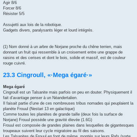
Agir 8/6
Forcer 8/6
Résister 5/5
Assujetti aux lois de la robotique.
Gadgets divers, paralysants léger et lourd intégrés.
(1) Nom donné à un arbre de Norjane proche du chêne terrien, mais
donnant un fruit qui ressemble à un croisement entre une grappe de
raisins et des cerises et dont le bois, solide et massif, est de couleur
rouge cuivré.
23.3 Cingroull, «·Mega égaré·»
Mega égaré
Cingroull est un Talsanite mais parfois on peu en douter. Physiquement il
fait d’avantage penser à un Néandertalien.
Il faisait partie d’une de ces nombreuses tribus nomades qui peuplaient la
planète Frouul (Nestari 13 en galactique)
Comme toutes les planètes de grande taille (deux fois la surface de
Norjane) Frouul possède une gravité élevée (1.6G)
Frouul est composée de grandes plaines dans lesquelles de gigantesques
troupeaux suivent leur cycle migratoire au fil des saisons.
Les Talsanites de Frouul en font de même, montés sur leurs Rafs (sorte