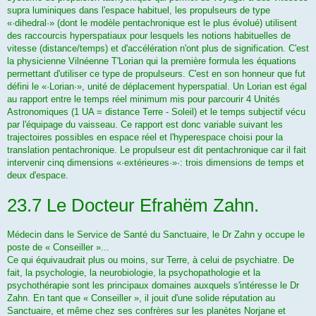
supra luminiques dans l'espace habituel, les propulseurs de type
«·dihedral·» (dont le modèle penta­chronique est le plus évolué) utilisent
des raccourcis hyperspatiaux pour lesquels les notions habituelles de
vitesse (dis­tance/temps) et d'accélération n'ont plus de signification. C'est
la physicienne Vilnéenne T'Lorian qui la première formula les équations
permettant d'utiliser ce type de propulseurs. C'est en son honneur que fut
défini le «·Lorian·», unité de déplacement hyperspatial. Un Lorian est égal
au rap­port entre le temps réel minimum mis pour parcourir 4 Unités
Astronomiques (1 UA = distance Terre - Soleil) et le temps subjectif vécu
par l'équipage du vaisseau. Ce rapport est donc variable suivant les
trajectoires possibles en espace réel et l'hyperespace choisi pour la
translation pentachronique. Le propul­seur est dit pentachronique car il fait
intervenir cinq dimensions «·extérieures·»·: trois dimensions de temps et
deux d'es­pace.
23.7 Le Docteur Efrahëm Zahn.
Médecin dans le Service de Santé du Sanctuaire, le Dr Zahn y occupe le
poste de « Conseiller »...
Ce qui équivaudrait plus ou moins, sur Terre, à celui de psychiatre. De
fait, la psychologie, la neurobiologie, la psychopathologie et la
psychothérapie sont les principaux domaines auxquels s'intéresse le Dr
Zahn. En tant que « Conseiller », il jouit d'une solide réputation au
Sanctuaire, et même chez ses confrères sur les planètes Norjane et