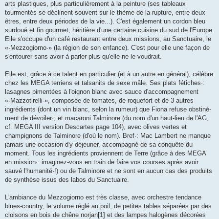
arts plastiques, plus particulièrement à la peinture (ses tableaux
tourmentés se déclinent souvent sur le thème de la rupture, entre deux
êtres, entre deux périodes de la vie...). C'est également un cordon bleu
surdoué et fin gourmet, héritière d'une certaine cuisine du sud de l'Europe.
Elle s'occupe d'un café restaurant entre deux missions, au Sanctuaire, le
«·Mezzogiorno·» (la région de son enfance). C'est pour elle une façon de
s'entourer sans avoir à parler plus qu'elle ne le voudrait.
Elle est, grâce à ce talent en particulier (et à un autre en général), célèbre
chez les MEGA terriens et talsanits de sexe mâle. Ses plats fétiches·:
lasagnes pimen­tées à l'oignon blanc avec sauce d'accompagnement
«·Mazzotirelli·», composée de tomates, de roque­fort et de 3 autres
ingrédients (dont un vin blanc, selon la ru­meur) que Fiona refuse obstiné­
ment de dévoiler·; et macaroni Talminore (du nom d'un haut-lieu de l'AG,
cf. MEGA III version Des­cartes page 104), avec olives ver­tes et
champignons de Talminore (d'où le nom). Bref·: Mac Lambert ne manque
jamais une occasion d'y déjeuner, accompagné de sa conquête du
moment. Tous les ingrédients proviennent de Terre (grâce à des MEGA
en mission·: imaginez-vous en train de faire vos courses après avoir
sauvé l'humanité·!) ou de Talminore et ne sont en aucun cas des produits
de synthèse issus des labos du Sanctuaire.
L'ambiance du Mezzogiorno est très classe, avec orchestre tendance
blues-country, le volume réglé au poil, de petites tables séparées par des
cloisons en bois de chêne norjan[1] et des lampes halogènes décorées