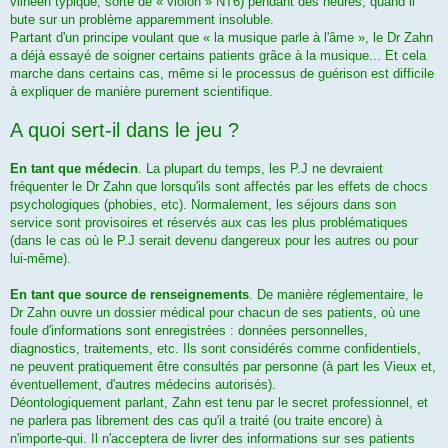
vilnéen typique, sorte de « violon » NT6) pendant des heures, quand il
bute sur un problème apparemment insoluble.
Partant d'un principe voulant que « la musique parle à l'âme », le Dr Zahn
a déjà essayé de soigner certains patients grâce à la musique... Et cela
marche dans certains cas, même si le processus de guérison est difficile
à expliquer de manière purement scientifique.
A quoi sert-il dans le jeu ?
En tant que médecin
. La plupart du temps, les P.J ne devraient
fréquenter le Dr Zahn que lorsqu'ils sont affectés par les effets de chocs
psychologiques (phobies, etc). Normalement, les séjours dans son
service sont provisoires et réservés aux cas les plus problématiques
(dans le cas où le P.J serait devenu dangereux pour les autres ou pour
lui-même).
En tant que source de renseignements
. De manière réglementaire, le
Dr Zahn ouvre un dossier médical pour chacun de ses patients, où une
foule d'informations sont enregistrées : données personnelles,
diagnostics, traitements, etc. Ils sont considérés comme confidentiels,
ne peuvent pratiquement être consultés par personne (à part les Vieux et,
éventuellement, d'autres médecins autorisés).
Déontologiquement parlant, Zahn est tenu par le secret professionnel, et
ne parlera pas librement des cas qu'il a traité (ou traite encore) à
n'importe-qui. Il n'acceptera de livrer des informations sur ses patients