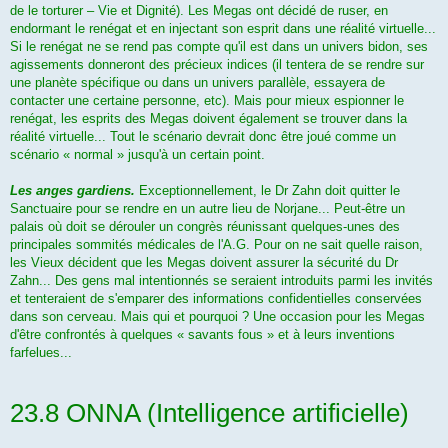
de le torturer – Vie et Dignité). Les Megas ont décidé de ruser, en
endormant le renégat et en injectant son esprit dans une réalité virtuelle...
Si le renégat ne se rend pas compte qu'il est dans un univers bidon, ses
agissements donneront des précieux indices (il tentera de se rendre sur
une planète spécifique ou dans un univers parallèle, essayera de
contacter une certaine personne, etc). Mais pour mieux espionner le
renégat, les esprits des Megas doivent également se trouver dans la
réalité virtuelle... Tout le scénario devrait donc être joué comme un
scénario « normal » jusqu'à un certain point.
Les anges gardiens.
Exceptionnellement, le Dr Zahn doit quitter le
Sanctuaire pour se rendre en un autre lieu de Norjane... Peut-être un
palais où doit se dérouler un congrès réunissant quelques-unes des
principales sommités médicales de l'A.G. Pour on ne sait quelle raison,
les Vieux décident que les Megas doivent assurer la sécurité du Dr
Zahn... Des gens mal intentionnés se seraient introduits parmi les invités
et tenteraient de s'emparer des informations confidentielles conservées
dans son cerveau. Mais qui et pourquoi ? Une occasion pour les Megas
d'être confrontés à quelques « savants fous » et à leurs inventions
farfelues...
23.8 ONNA (Intelligence artificielle)