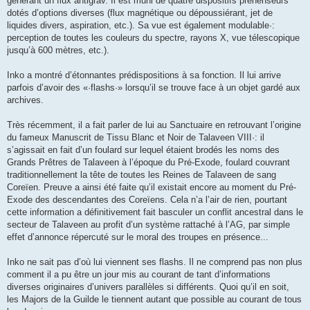
générant un flux antigrav. Il est muni de quatre dispositifs préhenseurs
dotés d’options diverses (flux magnétique ou dépoussiérant, jet de
liquides divers, aspiration, etc.). Sa vue est également modulable·:
perception de toutes les couleurs du spectre, rayons X, vue télescopique
jusqu’à 600 mètres, etc.).
Inko a montré d’étonnantes prédispositions à sa fonction. Il lui arrive
parfois d’avoir des «·flashs·» lorsqu’il se trouve face à un objet gardé aux
archives.
Très récemment, il a fait parler de lui au Sanctuaire en retrouvant l’origine
du fameux Manuscrit de Tissu Blanc et Noir de Talaveen VIII·: il
s’agissait en fait d’un foulard sur lequel étaient brodés les noms des
Grands Prêtres de Talaveen à l’époque du Pré-Exode, foulard couvrant
traditionnellement la tête de toutes les Reines de Talaveen de sang
Coreïen. Preuve a ainsi été faite qu’il existait encore au moment du Pré-
Exode des descendantes des Coreïens. Cela n’a l’air de rien, pourtant
cette information a définitivement fait basculer un conflit ancestral dans le
secteur de Talaveen au profit d’un système rattaché à l’AG, par simple
effet d’annonce répercuté sur le moral des troupes en présence...
Inko ne sait pas d’où lui viennent ses flashs. Il ne comprend pas non plus
comment il a pu être un jour mis au courant de tant d’informations
diverses originaires d’univers parallèles si différents. Quoi qu’il en soit,
les Majors de la Guilde le tiennent autant que possible au courant de tous