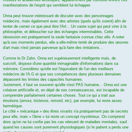
manifestations de l'esprit qui semblent lui échapper.
Onna peut trouver intéressant de discuter avec des personnages
médecins, mais également avec des artistes (quels qu'ils soient) afin de
tenter de cerner ce que peut être l'Art... Un vaste sujet qui peut virer à la
philosophie, et déboucher sur des échanges interminables. Cette
obsession est pratiquement la seule fantaisie connue chez elle. A noter
qu'à ses moments perdus, elle a elle-même tenté de produire des œuvres
d'art mais n'est jamais parvenue qu'à faire des imitations...
Comme le Dr Zahn, Onna est supérieurement intelligente mais, de
surcroît, dispose d'une quantité inimaginable d'informations dans sa
mémoire. Considérez qu'elle est l'équivalent de l'un des meilleurs
médecins de l'A.G et que ses compétences dans plusieurs domaines
dépassent les limites des capacités humaines.
Justement, il faut se souvenir qu'elle n'est PAS humaine... Onna est une
créature artificielle et, en dépit de ses connaissances, est incapable de
comprendre parfaitement certaines choses. Tout ce qui a trait aux
émotions (amour, tristesse, remord, etc), par exemple, lui reste assez
hermétique.
Le côté « mécanique » des êtres vivants n'a pratiquement pas de secrets
pour elle, mais « l'âme » lui reste un concept mystérieux. On comprend
donc qu'on ne lui confie pas les cas relevant de maladies mentales, sauf
quand les causes sont purement physiologiques (si le patient a perdu une