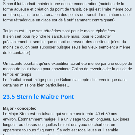
Sinon il lui faudrait maintenir une double concentration (maintien de la
forme aqueuse et création du point de transit, ce qui est limite même pour
un ultra spatialiste de la création des points de transit. Le maintien d’une
forme tétraédrique en glace est déjà suffisamment contraignant).
Toujours est-il que ses tétraèdres sont pour le moins éphémères.
Il s’en sert pour rejoindre le sanctuaire mais, pour le contacter
préalablement, il semble que ce soit du ressort des guetteurs (c’est du
moins ce qu’on peut supposer puisque seuls les vieux semblent à même
de le contacter)
On raconte pourtant qu’une expédition aurait été menée par une équipe de
megas de haut niveau pour convaincre Galion de revenir aider la guilde de
temps en temps.
Le résultat parait mitigé puisque Galion n’accepte d’intervenir que dans
certaines missions bien particulières…
23.5 Stern le Maitre Pont
Major - conceptec
Le Major Stern est un talsanit qui semble avoir entre 40 et 50 ans
environ. Étonnamment maigre, il a un visage tout en longueur, aux joues
longues, au-dessus desquelles brulent des yeux de charbons en
apparence toujours fulgurants. Sa voix est rocailleuse et il semble