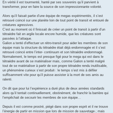
En vérité il est tourmenté, hanté par ses souvenirs qu’il parvient à
transformer, pour en faire la source de son impressionnante volonté.
Alors qu’il faisait partie d’une équipe de megas expérimentés, il s’est
retrouvé coincé sur une planète loin de tout point de transit et entouré de
créatures agressives.
C’est au moment où il finissait de créer un point de transit à partir d’un
tétraèdre fait en argile locale encore humide, que les créatures sont
passées à l’attaque.
Galion a tenté d’effectuer un rétro-transit pour aider les membres de son
équipe mais la structure du tétraèdre était déjà endommagée et il s’est
retrouvé coincé entre l’inter- continuum et son tétraèdre endommagé.
Normalement, le temps est presque figé pour le mega qui est dans le
tétraèdre avant de se matérialiser mais, comme Galion a tenté malgré
tout de se matérialiser à partir de son propre tétraèdre rendu inutilisable,
un phénomène curieux s’est produit·: le temps s’est mis à défiler
suffisamment vite pour qu’il puisse assister à la mort de ses amis au
ralenti.
On dit que pour lui l’expérience a duré plus de deux années standards
alors qu’il tentait continuellement, obstinément, de franchir la barrière qui
l’empêchait de secourir les membres de son équipe…
Depuis il est comme prostré, piégé dans son propre esprit et il ne trouve
l’énergie de partir en mission que lors de mission de sauvetage·; mais