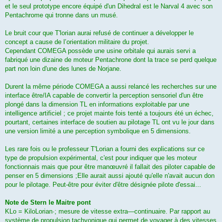
et le seul prototype encore équipé d'un Dihedral est le Narval 4 avec son
Pentachrome qui tronne dans un musé.
Le bruit cour que T'lorian aurai refusé de continuer a développer le
concept a cause de l’orientation militaire du projet.
Cependant COMEGA possède une usine orbitale qui aurais servi a
fabriqué une dizaine de moteur Pentachrone dont la trace se perd quelque
part non loin d'une des lunes de Norjane.
Durent la même période COMEGA a aussi relancé les recherches sur une
interface être/IA capable de convertir la perception sensoriel d'un être
plongé dans la dimension TL en informations exploitable par une
intelligence artificiel ; ce projet mainte fois tenté a toujours été un échec,
pourtant, certaines interface de soutien au pilotage TL ont vu le jour dans
une version limité a une perception symbolique en 5 dimensions.
Les rare fois ou le professeur T'Lorian a fourni des explications sur ce
type de propulsion expérimental, c'est pour indiquer que les moteur
fonctionnais mais que pour être manœuvré il fallait des piloter capable de
penser en 5 dimensions ;Elle aurait aussi ajouté qu'elle n'avait aucun don
pour le pilotage. Peut-être pour éviter d'être désignée pilote d'essai...
Note de Stern le Maitre pont
KLo = KiloLorian·; mesure de vitesse ex­tra—continuaire. Par rapport au
système de propulsion tachyonique qui permet de voyager à des vitesses