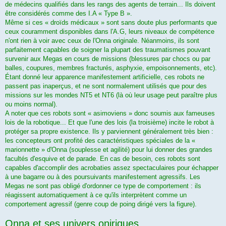
de médecins qualifiés dans les rangs des agents de terrain... Ils doivent
être considérés comme des I.A « Type B ».
Même si ces « droïds médicaux » sont sans doute plus performants que
ceux couramment disponibles dans l'A.G, leurs niveaux de compétence
n'ont rien à voir avec ceux de l'Onna originale. Néanmoins, ils sont
parfaitement capables de soigner la plupart des traumatismes pouvant
survenir aux Megas en cours de missions (blessures par chocs ou par
balles, coupures, membres fracturés, asphyxie, empoisonnements, etc).
Étant donné leur apparence manifestement artificielle, ces robots ne
passent pas inaperçus, et ne sont normalement utilisés que pour des
missions sur les mondes NT5 et NT6 (là où leur usage peut paraître plus
ou moins normal).
A noter que ces robots sont « asimoviens » donc soumis aux fameuses
lois de la robotique... Et que l'une des lois (la troisième) incite le robot à
protéger sa propre existence. Ils y parviennent généralement très bien :
les concepteurs ont profité des caractéristiques spéciales de la «
marionnette » d'Onna (souplesse et agilité) pour lui donner des grandes
facultés d'esquive et de parade. En cas de besoin, ces robots sont
capables d'accomplir des acrobaties assez spectaculaires pour échapper
à une bagarre ou à des poursuivants manifestement agressifs. Les
Megas ne sont pas obligé d'ordonner ce type de comportement : ils
réagissent automatiquement à ce qu'ils interprètent comme un
comportement agressif (genre coup de poing dirigé vers la figure).
Onna et ses univers oniriques.