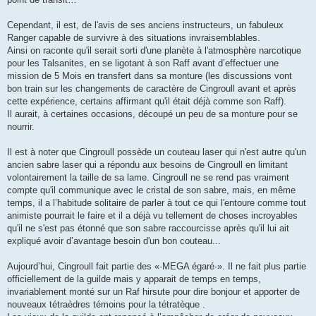
Cependant, il est, de l'avis de ses anciens instructeurs, un fabuleux
Ranger capable de survivre à des situations invraisemblables.
Ainsi on raconte qu'il serait sorti d'une planète à l'atmosphère narcotique
pour les Talsanites, en se ligotant à son Raff avant d’effectuer une
mission de 5 Mois en transfert dans sa monture (les discussions vont
bon train sur les changements de caractère de Cingroull avant et après
cette expérience, certains affirmant qu'il était déjà comme son Raff).
Il aurait, à certaines occasions, découpé un peu de sa monture pour se
nourrir.
Il est à noter que Cingroull possède un couteau laser qui n'est autre qu'un
ancien sabre laser qui a répondu aux besoins de Cingroull en limitant
volontairement la taille de sa lame. Cingroull ne se rend pas vraiment
compte qu'il communique avec le cristal de son sabre, mais, en même
temps, il a l’habitude solitaire de parler à tout ce qui l'entoure comme tout
animiste pourrait le faire et il a déjà vu tellement de choses incroyables
qu'il ne s'est pas étonné que son sabre raccourcisse après qu'il lui ait
expliqué avoir d’avantage besoin d'un bon couteau...
Aujourd’hui, Cingroull fait partie des «·MEGA égaré·». Il ne fait plus partie
officiellement de la guilde mais y apparait de temps en temps,
invariablement monté sur un Raf hirsute pour dire bonjour et apporter de
nouveaux tétraèdres témoins pour la tétratèque .