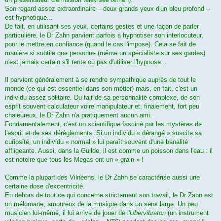
Son regard assez extraordinaire – deux grands yeux d'un bleu profond –
est hypnotique...
De fait, en utilisant ses yeux, certains gestes et une façon de parler
particulière, le Dr Zahn parvient parfois à hypnotiser son interlocuteur,
pour le mettre en confiance (quand le cas l'impose). Cela se fait de
manière si subtile que personne (même un spécialiste sur ses gardes)
n'est jamais certain s'il tente ou pas d'utiliser l'hypnose...
Il parvient généralement à se rendre sympathique auprès de tout le
monde (ce qui est essentiel dans son métier) mais, en fait, c'est un
individu assez solitaire. Du fait de sa personnalité complexe, de son
esprit souvent calculateur voire manipulateur et, finalement, fort peu
chaleureux, le Dr Zahn n'a pratiquement aucun ami.
Fondamentalement, c'est un scientifique fasciné par les mystères de
l'esprit et de ses dérèglements. Si un individu « dérangé » suscite sa
curiosité, un individu « normal » lui paraît souvent d'une banalité
affligeante. Aussi, dans la Guilde, il est comme un poisson dans l'eau : il
est notoire que tous les Megas ont un « grain » !
Comme la plupart des Vilnéens, le Dr Zahn se caractérise aussi une
certaine dose d'excentricité.
En dehors de tout ce qui concerne strictement son travail, le Dr Zahn est
un mélomane, amoureux de la musique dans un sens large. Un peu
musicien lui-même, il lui arrive de jouer de l'
Ubervibraton
(un instrument