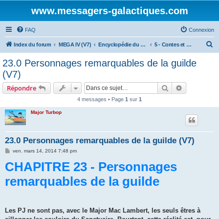
www.messagers-galactiques.com
FAQ
Connexion
R
Index du forum
MEGA IV (V7)
Encyclopédie du Messager Galactique (V7)
5 - Contes et Légendes du Continuum
e
23.0 Personnages remarquables de la guilde
c
(V7)
h
Rechercher
Recherche 
Répondre
e
4 messages • Page
1
sur
1
r
Major Turbop
c
h
e
23.0 Personnages remarquables de la guilde (V7)
r
M
ven. mars 14, 2014 7:48 pm
e
CHAPITRE 23 - Personnages
s
s
a
remarquables de la guilde
g
e
Les PJ ne sont pas, avec le Ma­jor Mac Lambert, les seuls êtres à