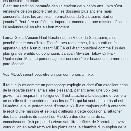
les dossiers en cours.
C’est une tradition instaurée depuis environ deux cents ans. Inko s’est
renseigné de son propre chef sur les dossiers plus anciens mais
conservés dans les archives informatiques du Sanctuaire. Sait-on
jamais·? Peut-être un élément important concernant une mission délicate
lui reviendra-t-il en tête au bon moment.
Lamar Gosc l'Ancien Haut-Baratineur, un Vieux du Sanctuaire, s’est
penché sur le cas d’Inko. D’après ses recherches, Inko aurait en fait
appartenu jadis à un puissant MEGA qui était considéré comme l’un des
plus grands érudits du continuum, Jalabah Mwïstar Habav Onk-ar-
Opulibastor. Mais ce personnage est considéré par beaucoup comme une
pure légende...
Vos MEGA seront peut-être un jour confrontés à Inko.
Il faut le jouer comme un personnage espiègle et doté d’un excellent sens
de la répartie (sans jamais être blessant), parlant avec une voix très
grave mais respirant l’intelligence. Il est attaché à la discipline et veille à
ce qu’elle soit respectée de tous les droïds qui lui sont assujettis (il est
lui-même le plus perfectionné d’entre eux). Il est toujours prêt à entendre
le récit d’une mission et se plaît d’ailleurs à cette occasion à rattacher
des faits anodins du rapport du MEGA à des éléments de sa
connaissance («·à propos du vieux satellite artificiel de Xantrafor, savez-
vous qu’on en avait retrouvé les plans dans la chambre d’un espion de la